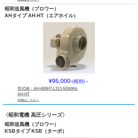
昭和送風機（ブロワー）
AHタイプ AH-HT（エアホイル）
¥95,000-
(税別)
～
型式例：AH-400HT-L313-50/60Hz
AH-HT
詳細はこちらへ
〈昭和電機 高圧シリーズ〉
昭和送風機（ブロワー）
KSBタイプ KSB（ターボ）