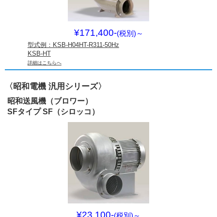
¥171,400-
(税別)
～
型式例：KSB-H04HT-R311-50Hz
KSB-HT
詳細はこちらへ
〈昭和電機 汎用シリーズ〉
昭和送風機（ブロワー）
SFタイプ SF（シロッコ）
¥23,100-
(税別)
～