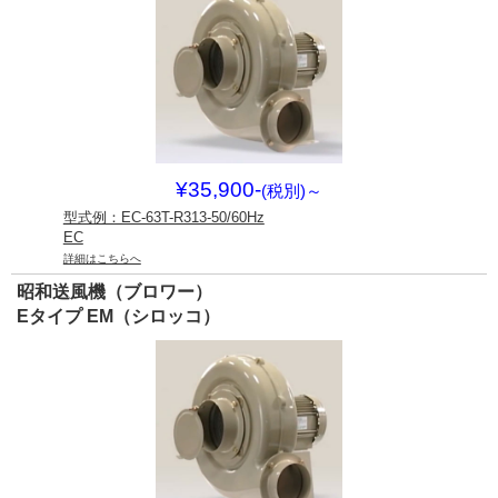
¥35,900-
(税別)
～
型式例：EC-63T-R313-50/60Hz
EC
詳細はこちらへ
昭和送風機（ブロワー）
Eタイプ EM（シロッコ）