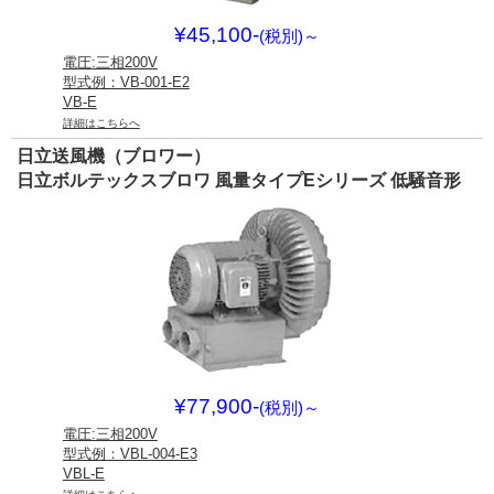
¥45,100-
(税別)
～
電圧:三相200V
型式例：VB-001-E2
VB-E
詳細はこちらへ
日立送風機（ブロワー）
日立ボルテックスブロワ 風量タイプEシリーズ 低騒音形
¥77,900-
(税別)
～
電圧:三相200V
型式例：VBL-004-E3
VBL-E