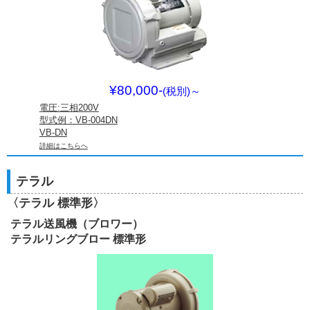
¥80,000-
(税別)
～
電圧:三相200V
型式例：VB-004DN
VB-DN
詳細はこちらへ
テラル
〈テラル 標準形〉
テラル送風機（ブロワー）
テラルリングブロー 標準形