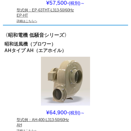
¥57,500-
(税別)
～
型式例：EP-63THT-L313-50/60Hz
EP-HT
詳細はこちらへ
〈昭和電機 低騒音シリーズ〉
昭和送風機（ブロワー）
AHタイプ AH（エアホイル）
¥64,900-
(税別)
～
型式例：AH-400-L313-50/60Hz
AH
詳細はこちらへ