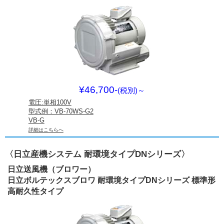
¥46,700-
(税別)
～
電圧:単相100V
型式例：VB-70WS-G2
VB-G
詳細はこちらへ
〈日立産機システム 耐環境タイプDNシリーズ〉
日立送風機（ブロワー）
日立ボルテックスブロワ 耐環境タイプDNシリーズ 標準形
高耐久性タイプ