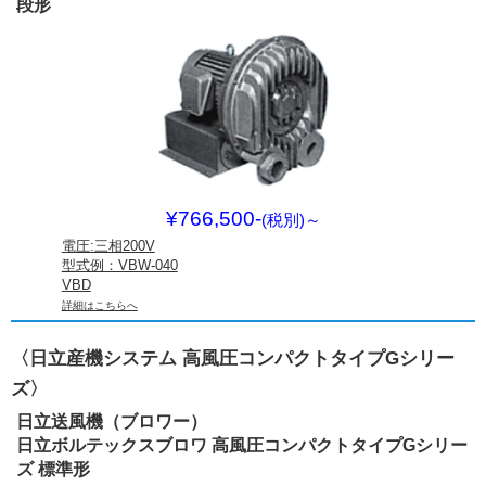
段形
¥766,500-
(税別)
～
電圧:三相200V
型式例：VBW-040
VBD
詳細はこちらへ
〈日立産機システム 高風圧コンパクトタイプGシリー
ズ〉
日立送風機（ブロワー）
日立ボルテックスブロワ 高風圧コンパクトタイプGシリー
ズ 標準形