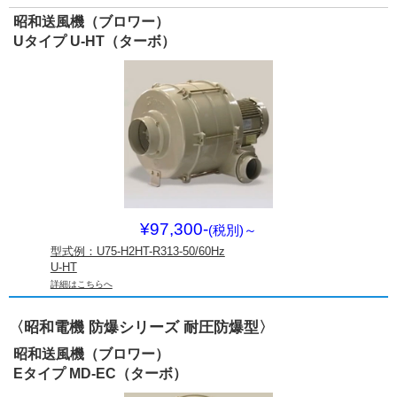
昭和送風機（ブロワー）
Uタイプ U-HT（ターボ）
¥97,300-
(税別)
～
型式例：U75-H2HT-R313-50/60Hz
U-HT
詳細はこちらへ
〈昭和電機 防爆シリーズ 耐圧防爆型〉
昭和送風機（ブロワー）
Eタイプ MD-EC（ターボ）