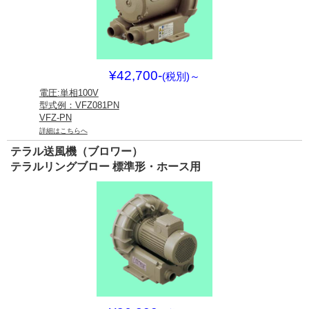
¥42,700-
(税別)
～
電圧:単相100V
型式例：VFZ081PN
VFZ-PN
詳細はこちらへ
テラル送風機（ブロワー）
テラルリングブロー 標準形・ホース用