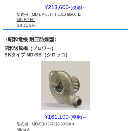
¥213,600-
(税別)
～
型式例：MD-EP-63THT-L313-50/60Hz
MD-EP-HT
詳細はこちらへ
〈昭和電機 耐圧防爆型〉
昭和送風機（ブロワー）
SBタイプ MD-SB（シロッコ）
¥161,100-
(税別)
～
型式例：MD-SB-75-R313-50/60Hz
MD-SB