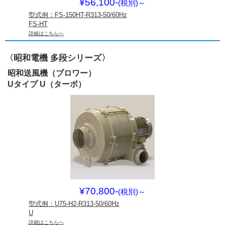
¥56,100-
(税別)
～
型式例：FS-150HT-R313-50/60Hz
FS-HT
詳細はこちらへ
〈昭和電機 多段シリーズ〉
昭和送風機（ブロワー）
Uタイプ U（ターボ）
¥70,800-
(税別)
～
型式例：U75-H2-R313-50/60Hz
U
詳細はこちらへ