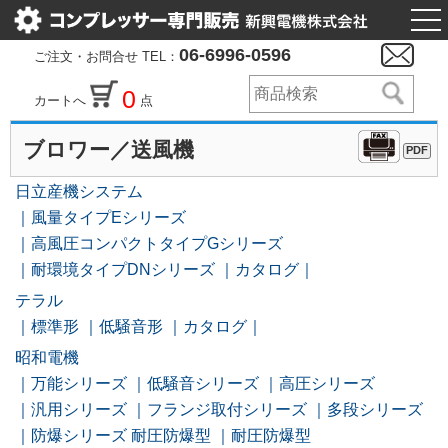
togg
nav
06-6996-0596
ご注文・お問合せ TEL：
0
カートへ
点
ブロワー／送風機
PDF
日立産機システム
風量タイプEシリーズ
高風圧コンパクトタイプGシリーズ
耐環境タイプDNシリーズ
カタログ
テラル
標準形
低騒音形
カタログ
昭和電機
万能シリーズ
低騒音シリーズ
高圧シリーズ
汎用シリーズ
フランジ取付シリーズ
多段シリーズ
防爆シリーズ 耐圧防爆型
耐圧防爆型