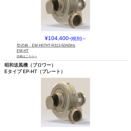
¥104,400-
(税別)
～
型式例：EM-H07HT-R313-50/60Hz
EM-HT
詳細はこちらへ
昭和送風機（ブロワー）
Eタイプ EP-HT（プレート）