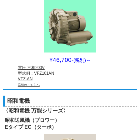
¥46,700-
(税別)
～
電圧:三相200V
型式例：VFZ101AN
VFZ-AN
詳細はこちらへ
昭和電機
〈昭和電機 万能シリーズ〉
昭和送風機（ブロワー）
Eタイプ EC（ターボ）