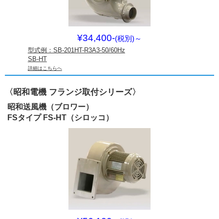
¥34,400-
(税別)
～
型式例：SB-201HT-R3A3-50/60Hz
SB-HT
詳細はこちらへ
〈昭和電機 フランジ取付シリーズ〉
昭和送風機（ブロワー）
FSタイプ FS-HT（シロッコ）