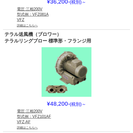
¥36,200-
(税別)
～
電圧:三相200V
型式例：VFZ081A
VFZ
詳細はこちらへ
テラル送風機（ブロワー）
テラルリングブロー 標準形・フランジ用
¥48,200-
(税別)
～
電圧:三相200V
型式例：VFZ101AF
VFZ-AF
詳細はこちらへ