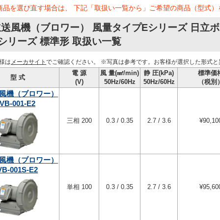
商品を選び直す場合は、 下記「取扱い一覧から」ご希望の商品（型式）
送風機（ブロワー） 風量タイプEシリーズ 日立
シリーズ 標準形 取扱い一覧
様は
メーカサイト
でご確認ください。
※写真は参考です。お客様が選択した形式と
電 源
風 量(㎣/min)
静 圧(kPa)
標準価
型 式
(V)
50Hz/60Hz
50Hz/60Hz
（税別
風機（ブロワー）
VB-001-E2
三相 200
0.3 / 0.35
2.7 / 3.6
¥90,10
風機（ブロワー）
VB-001S-E2
単相 100
0.3 / 0.35
2.7 / 3.6
¥95,60