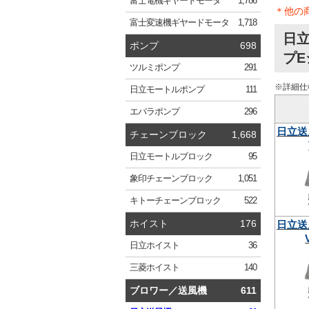
富士電機
ギヤードモータ
1,786
＊他の
富士変速機
ギヤードモータ
1,718
日立
ポンプ
698
プE
ツルミ
ポンプ
291
※詳細仕
日立
モートルポンプ
111
エバラ
ポンプ
296
日立送
チェーンブロック
1,668
日立
モートルブロック
95
象印
チェーンブロック
1,051
キトー
チェーンブロック
522
ホイスト
176
日立送
日立
ホイスト
36
三菱
ホイスト
140
ブロワー／送風機
611