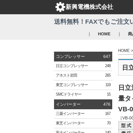
新興電機株式会社
送料無料！FAXでもご注文
｜
｜
HOME
商
HOME
コンプレッサー
647
日立
コンプレッサー
248
日
アネスト岩田
265
東芝
コンプレッサー
119
日立
SMC
ドライヤー
15
量タ
インバーター
476
VB-0
三菱
インバーター
167
［VB-
東芝
インバーター
70
型 式
富士
インバーター
140