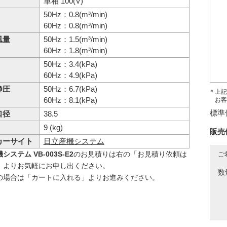
単相 100(V)
50Hz：0.8(m³/min)
60Hz：0.8(m³/min)
風量
50Hz：1.5(m³/min)
60Hz：1.8(m³/min)
50Hz：3.4(kPa)
60Hz：4.9(kPa)
静圧
50Hz：6.7(kPa)
＊上記
60Hz：8.1(kPa)
お客
標準
口径
38.5
9 (kg)
販売
カーサイト
日立産機システム
システム VB-003S-E2
のお見積りは右の「お見積り依頼は
ご
」よりお気軽にお申し出ください。
数
の場合は「カートに入れる」よりお進みください。