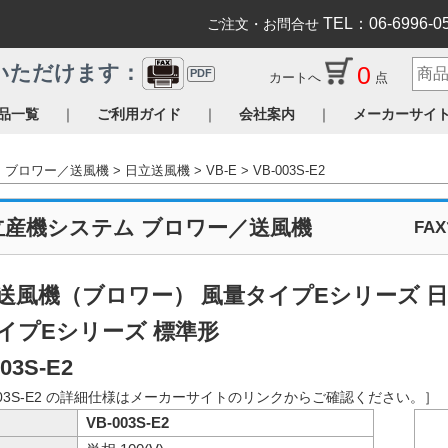
TEL：06-6996-0
ご注文・お問合せ
0
いただけます：
PDF
カートへ
点
｜
｜
｜
品一覧
ご利用ガイド
会社案内
メーカーサイ
ブロワー／送風機
日立送風機
VB-E
VB-003S-E2
立産機システム ブロワー／送風機
FA
送風機（ブロワー） 風量タイプEシリーズ 
イプEシリーズ 標準形
03S-E2
003S-E2 の詳細仕様はメーカーサイトのリンクからご確認ください。］
VB-003S-E2