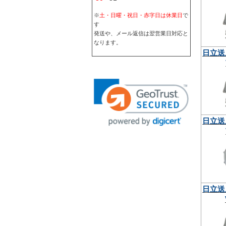
※
土・日曜・祝日・赤字日は休業日
で
す
発送や、メール返信は翌営業日対応と
なります。
日立送
日立送
日立送