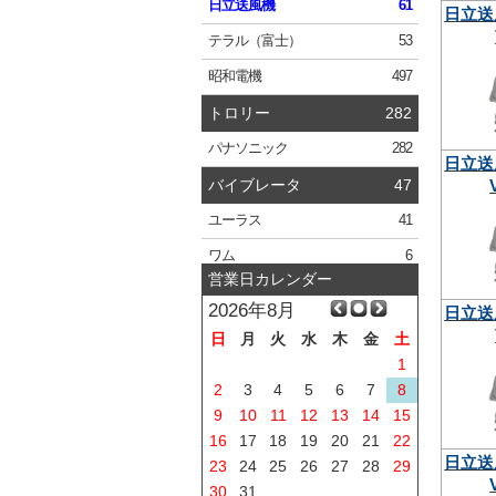
日立
送風機
61
日立送
テラル
（富士）
53
昭和電機
497
トロリー
282
パナソニック
282
日立送
バイブレータ
47
ユーラス
41
ワム
6
営業日カレンダー
2026年8月
日立送
日
月
火
水
木
金
土
1
2
3
4
5
6
7
8
9
10
11
12
13
14
15
16
17
18
19
20
21
22
日立送
23
24
25
26
27
28
29
30
31