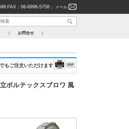
596 FAX：06-6996-5758：
メール
｜
｜
ト
お問合せ
Xでもご注文いただけます
PDF
日立ボルテックスブロワ 風