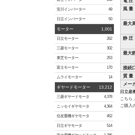
電 圧
風 量
安川
インバーター
49
日立
インバーター
50
最大
モーター
1,001
静 圧
日立
モーター
262
三菱
モーター
302
最大
東芝
モーター
253
接続
富士
モーター
170
質 量
ムライ
モーター
14
メー
ギヤードモーター
13,212
日立産機
三菱
ギヤードモータ
4,378
こちら
ご購入
ニッセイ
ギヤモータ
4,364
住友重機
ギヤモータ
452
日立
ギヤモータ
514