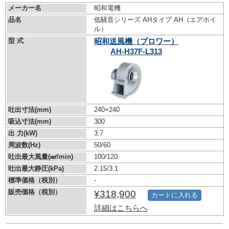
メーカー名
昭和電機
品名
低騒音シリーズ AHタイプ AH（エアホイ
ル）
型 式
昭和送風機（ブロワー）
AH-H37F-L313
吐出寸法(mm)
240×240
吸込寸法(mm)
300
出 力(kW)
3.7
周波数(Hz)
50/60
吐出最大風量(㎣/min)
100/120
吐出最大静圧(kPa)
2.15/3.1
標準価格（税別）
-
販売価格（税別）
¥318,900
カートに入れる
詳細はこちらへ