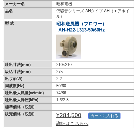
メーカー名
昭和電機
品名
低騒音シリーズ AHタイプ AH（エアホイ
ル）
型 式
昭和送風機（ブロワー）
AH-H22-L313-50/60Hz
吐出寸法(mm)
210×210
吸込寸法(mm)
275
出 力(kW)
2.2
周波数(Hz)
50/60
吐出最大風量(㎣/min)
74/86
吐出最大静圧(kPa)
1.6/2.3
標準価格（税別）
-
販売価格（税別）
¥284,500
カートに入れる
詳細はこちらへ