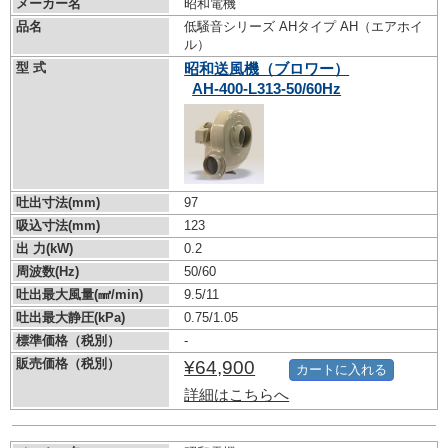
メーカー名
昭和電機
品名
低騒音シリーズ AHタイプ AH（エアホイ
ル）
型 式
昭和送風機（ブロワー）
AH-400-L313-50/60Hz
吐出寸法(mm)
97
吸込寸法(mm)
123
出 力(kW)
0.2
周波数(Hz)
50/60
吐出最大風量(㎣/min)
9.5/11
吐出最大静圧(kPa)
0.75/1.05
標準価格（税別）
-
販売価格（税別）
¥64,900
カートに入れる
詳細はこちらへ