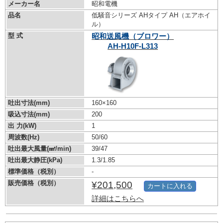
メーカー名
昭和電機
品名
低騒音シリーズ AHタイプ AH（エアホイ
ル）
型 式
昭和送風機（ブロワー）
AH-H10F-L313
吐出寸法(mm)
160×160
吸込寸法(mm)
200
出 力(kW)
1
周波数(Hz)
50/60
吐出最大風量(㎣/min)
39/47
吐出最大静圧(kPa)
1.3/1.85
標準価格（税別）
-
販売価格（税別）
¥201,500
カートに入れる
詳細はこちらへ