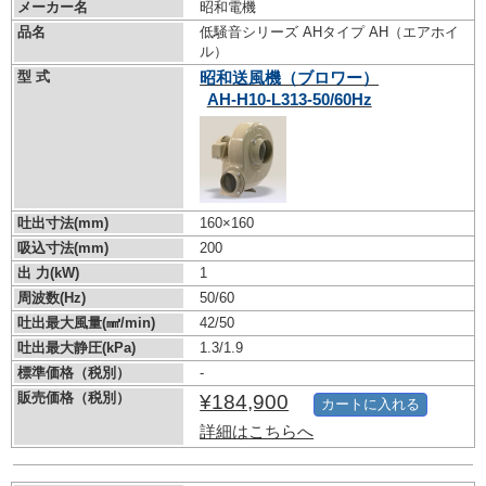
メーカー名
昭和電機
品名
低騒音シリーズ AHタイプ AH（エアホイ
ル）
型 式
昭和送風機（ブロワー）
AH-H10-L313-50/60Hz
吐出寸法(mm)
160×160
吸込寸法(mm)
200
出 力(kW)
1
周波数(Hz)
50/60
吐出最大風量(㎣/min)
42/50
吐出最大静圧(kPa)
1.3/1.9
標準価格（税別）
-
販売価格（税別）
¥184,900
カートに入れる
詳細はこちらへ