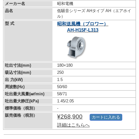
メーカー名
昭和電機
品名
低騒音シリーズ AHタイプ AH（エアホイ
ル）
型 式
昭和送風機（ブロワー）
AH-H15F-L313
吐出寸法(mm)
180×180
吸込寸法(mm)
250
出 力(kW)
1.5
周波数(Hz)
50/60
吐出最大風量(㎣/min)
58/71
吐出最大静圧(kPa)
1.45/2.05
標準価格（税別）
-
販売価格（税別）
¥268,900
カートに入れる
詳細はこちらへ