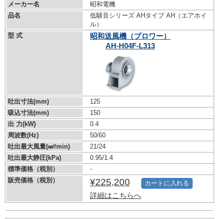
メーカー名
昭和電機
品名
低騒音シリーズ AHタイプ AH（エアホイ
ル）
型 式
昭和送風機（ブロワー）
AH-H04F-L313
吐出寸法(mm)
125
吸込寸法(mm)
150
出 力(kW)
0.4
周波数(Hz)
50/60
吐出最大風量(㎣/min)
21/24
吐出最大静圧(kPa)
0.95/1.4
標準価格（税別）
-
販売価格（税別）
¥225,200
カートに入れる
詳細はこちらへ