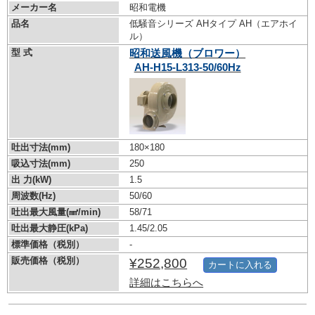
メーカー名
昭和電機
品名
低騒音シリーズ AHタイプ AH（エアホイ
ル）
型 式
昭和送風機（ブロワー）
AH-H15-L313-50/60Hz
吐出寸法(mm)
180×180
吸込寸法(mm)
250
出 力(kW)
1.5
周波数(Hz)
50/60
吐出最大風量(㎣/min)
58/71
吐出最大静圧(kPa)
1.45/2.05
標準価格（税別）
-
販売価格（税別）
¥252,800
カートに入れる
詳細はこちらへ