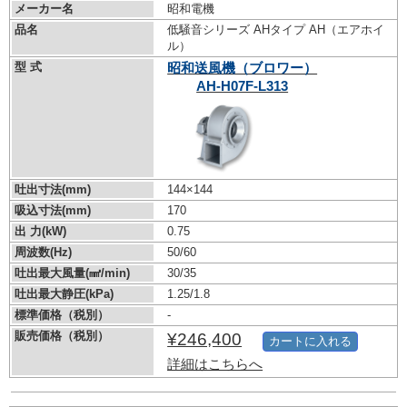
メーカー名
昭和電機
品名
低騒音シリーズ AHタイプ AH（エアホイ
ル）
型 式
昭和送風機（ブロワー）
AH-H07F-L313
吐出寸法(mm)
144×144
吸込寸法(mm)
170
出 力(kW)
0.75
周波数(Hz)
50/60
吐出最大風量(㎣/min)
30/35
吐出最大静圧(kPa)
1.25/1.8
標準価格（税別）
-
販売価格（税別）
¥246,400
カートに入れる
詳細はこちらへ