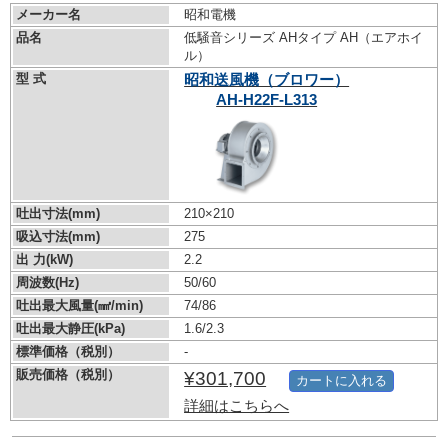
メーカー名
昭和電機
品名
低騒音シリーズ AHタイプ AH（エアホイ
ル）
型 式
昭和送風機（ブロワー）
AH-H22F-L313
吐出寸法(mm)
210×210
吸込寸法(mm)
275
出 力(kW)
2.2
周波数(Hz)
50/60
吐出最大風量(㎣/min)
74/86
吐出最大静圧(kPa)
1.6/2.3
標準価格（税別）
-
販売価格（税別）
¥301,700
カートに入れる
詳細はこちらへ