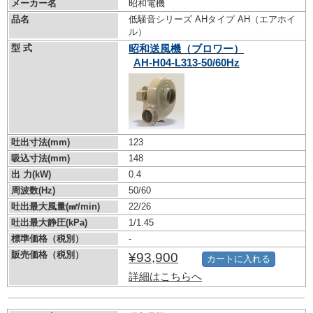
メーカー名
昭和電機
品名
低騒音シリーズ AHタイプ AH（エアホイ
ル）
型 式
昭和送風機（ブロワー）
AH-H04-L313-50/60Hz
吐出寸法(mm)
123
吸込寸法(mm)
148
出 力(kW)
0.4
周波数(Hz)
50/60
吐出最大風量(㎣/min)
22/26
吐出最大静圧(kPa)
1/1.45
標準価格（税別）
-
販売価格（税別）
¥93,900
カートに入れる
詳細はこちらへ