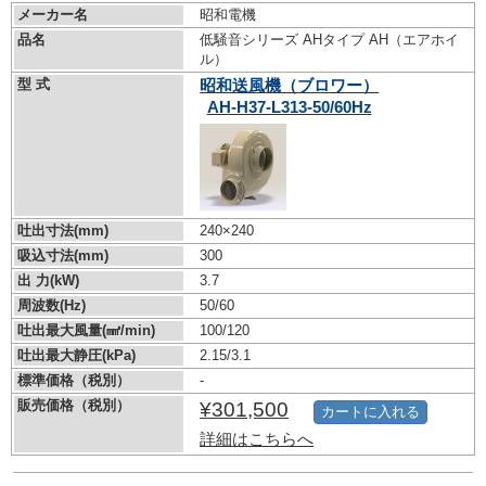
メーカー名
昭和電機
品名
低騒音シリーズ AHタイプ AH（エアホイ
ル）
型 式
昭和送風機（ブロワー）
AH-H37-L313-50/60Hz
吐出寸法(mm)
240×240
吸込寸法(mm)
300
出 力(kW)
3.7
周波数(Hz)
50/60
吐出最大風量(㎣/min)
100/120
吐出最大静圧(kPa)
2.15/3.1
標準価格（税別）
-
販売価格（税別）
¥301,500
カートに入れる
詳細はこちらへ