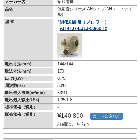
メーカー名
昭和電機
品名
低騒音シリーズ AHタイプ AH（エアホイ
ル）
型 式
昭和送風機（ブロワー）
AH-H07-L313-50/60Hz
吐出寸法(mm)
144×144
吸込寸法(mm)
170
出 力(kW)
0.75
周波数(Hz)
50/60
吐出最大風量(㎣/min)
33/41
吐出最大静圧(kPa)
1.25/1.8
標準価格（税別）
-
販売価格（税別）
¥140,800
カートに入れる
詳細はこちらへ