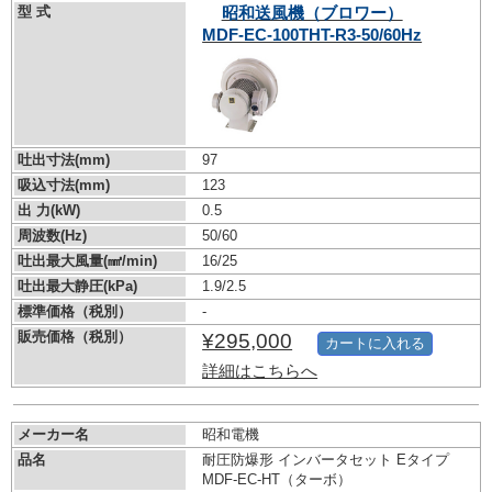
型 式
昭和送風機（ブロワー）
MDF-EC-100THT-R3-50/60Hz
吐出寸法(mm)
97
吸込寸法(mm)
123
出 力(kW)
0.5
周波数(Hz)
50/60
吐出最大風量(㎣/min)
16/25
吐出最大静圧(kPa)
1.9/2.5
標準価格（税別）
-
販売価格（税別）
¥295,000
カートに入れる
詳細はこちらへ
メーカー名
昭和電機
品名
耐圧防爆形 インバータセット Eタイプ
MDF-EC-HT（ターボ）