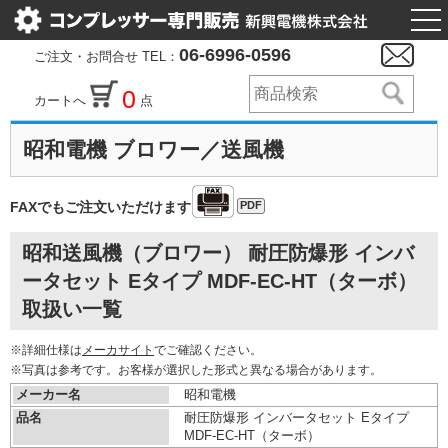
togg
nav
06-6996-0596
ご注文・お問合せ TEL：
0
カートへ
点
昭和電機 ブロワー／送風機
PDF
FAXでもご注文いただけます
昭和送風機（ブロワー） 耐圧防爆形 インバ
ータセット Eタイプ MDF-EC-HT（ターボ）
取扱い一覧
※詳細仕様は
メーカサイト
でご確認ください。
※写真は参考です。お客様が選択した形式と異なる場合があります。
メーカー名
昭和電機
品名
耐圧防爆形 インバータセット Eタイプ
MDF-EC-HT（ターボ）