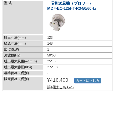
型 式
昭和送風機（ブロワー）
MDF-EC-125HT-R3-50/60Hz
吐出寸法(mm)
123
吸込寸法(mm)
148
出 力(kW)
1
周波数(Hz)
50/60
吐出最大風量(㎣/min)
25/16
吐出最大静圧(kPa)
2.5/1.8
標準価格（税別）
-
販売価格（税別）
¥416,400
カートに入れる
詳細はこちらへ