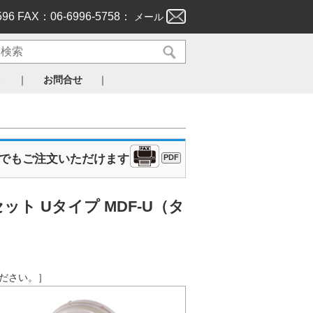
596 FAX：06-6996-5758：
メール
｜
｜
ト
お問合せ
Xでもご注文いただけます
PDF
ト Uタイプ MDF-U（タ
認ください。］