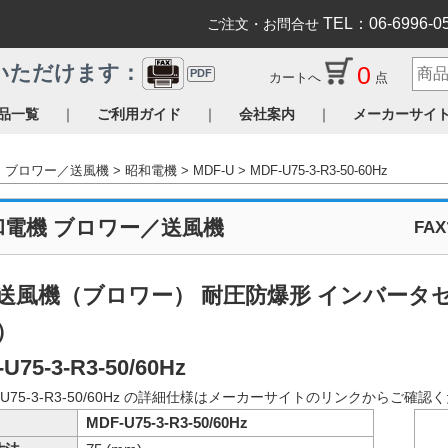
TEL：06-6996-0
ご注文・お問合せ
0
いただけます：
PDF
カートへ
点
｜
｜
｜
品一覧
ご利用ガイド
会社案内
メーカーサイ
ブロワー／送風機
昭和電機
MDF-U
MDF-U75-3-R3-50-60Hz
和電機 ブロワー／送風機
FA
送風機（ブロワー） 耐圧防爆形 インバータセッ
）
U75-3-R3-50/60Hz
-U75-3-R3-50/60Hz の詳細仕様はメーカーサイトのリンクからご確
MDF-U75-3-R3-50/60Hz