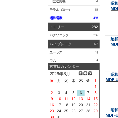
日立
送風機
61
昭
MDF
テラル
（富士）
53
昭和電機
497
トロリー
282
パナソニック
282
昭
MDF
バイブレータ
47
ユーラス
41
ワム
6
営業日カレンダー
2026年8月
昭
MDF-U
日
月
火
水
木
金
土
1
2
3
4
5
6
7
8
9
10
11
12
13
14
15
16
17
18
19
20
21
22
昭
23
24
25
26
27
28
29
MDF-U
30
31