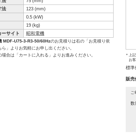
寸法
75 (mm)
寸法
123 (mm)
0.5 (kW)
19 (kg)
カーサイト
昭和電機
MDF-U75-3-R3-50/60Hz
のお見積りは右の「お見積り依
ちら」よりお気軽にお申し出ください。
の場合は「カートに入れる」よりお進みください。
＊上記
お客
標準
販売
ご
数