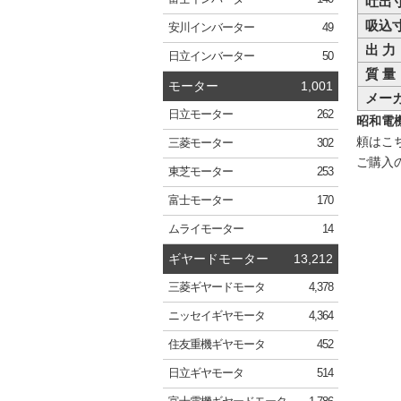
吐出
吸込
安川
インバーター
49
出 力
日立
インバーター
50
質 量
モーター
1,001
メー
日立
モーター
262
昭和電機 
頼はこ
三菱
モーター
302
ご購入
東芝
モーター
253
富士
モーター
170
ムライ
モーター
14
ギヤードモーター
13,212
三菱
ギヤードモータ
4,378
ニッセイ
ギヤモータ
4,364
住友重機
ギヤモータ
452
日立
ギヤモータ
514