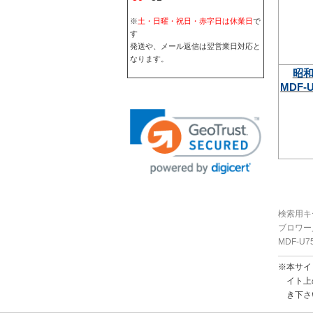
※
土・日曜・祝日・赤字日は休業日
で
す
発送や、メール返信は翌営業日対応と
なります。
昭
MDF-U
検索用キ
ブロワー
MDF-U7
※本サイ
イト上
き下さ