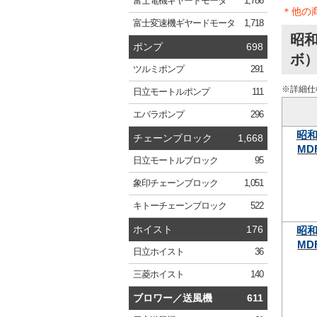
富士電機
ギヤードモータ
1,786
＊他の
富士変速機
ギヤードモータ
1,718
昭和
ポンプ
698
ボ）
ツルミ
ポンプ
291
※詳細仕
日立
モートルポンプ
111
エバラ
ポンプ
296
昭
チェーンブロック
1,668
MDF
日立
モートルブロック
95
象印
チェーンブロック
1,051
キトー
チェーンブロック
522
ホイスト
176
昭
MDF
日立
ホイスト
36
三菱
ホイスト
140
ブロワー／送風機
611