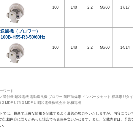
100
148
2.2
50/60
17/17
和送風機（ブロワー）
100B-H55-R3-50/60Hz
100
148
2.2
50/60
14/14
ーワード
／送付機 昭和電機 電動送風機 ブロワー 耐圧防爆形 インバータセット 標準形 Uタイ
5-3 MDF-U75-3 MDF-U 昭和電機株式会社 昭和電機
トでは、最新で正確な情報を記載するよう最善の努力をいたしますが、内容につい
の記載内容に誤りがあった場合でも責任を負いかねます。また、記載内容は、予告
い。