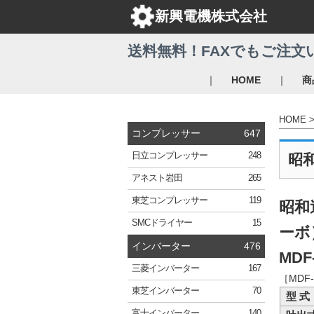
新興電機株式会社
送料無料！FAXでもご注文
｜
｜
HOME
商
HOME
コンプレッサー
647
日立
コンプレッサー
248
昭
アネスト岩田
265
東芝
コンプレッサー
119
昭和
SMC
ドライヤー
15
ーボ
インバーター
476
MDF-
三菱
インバーター
167
［MDF
東芝
インバーター
70
型 式
富士
インバーター
140