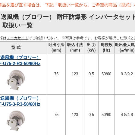
商品を選び直す場合は、 下記「取扱い一覧から」ご希望の商品（型式）
送風機（ブロワー） 耐圧防爆形 インバータセット 
 取扱い一覧
様は
メーカサイト
でご確認ください。
※写真は参考です。お客様が選択した形式と
吐出寸法
吸込寸法
出 力
周波数
吐出最大風
型 式
(mm)
(mm)
(kW)
(Hz)
(㎣/min)
和送風機（ブロワー）
-U75-2-R3-50/60Hz
75
123
0.5
50/60
9.2/9.2
和送風機（ブロワー）
-U75-3-R3-50/60Hz
75
123
0.5
50/60
4.8/4.8