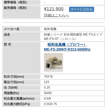
標準価格（税別）
-
販売価格（税別）
¥121,900
カートに入れる
詳細はこちらへ
メーカー名
昭和電機
品名
防爆シリーズ 安全増防爆型 ME FSタイプ
ME-FS-HT（シロッコ）
型 式
昭和送風機（ブロワー）
ME-FS-200HT-R313-50/60Hz
吐出寸法(mm)
76X76
吸込寸法(mm)
123
出 力(kW)
0.25
周波数(Hz)
50/60
吐出最大風量(㎣/min)
9.5/8
吐出最大静圧(kPa)
0.55/0.75