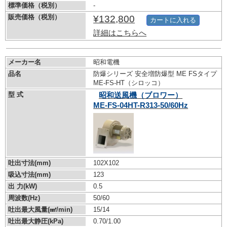
標準価格（税別）
-
販売価格（税別）
¥132,800
カートに入れる
詳細はこちらへ
メーカー名
昭和電機
品名
防爆シリーズ 安全増防爆型 ME FSタイプ
ME-FS-HT（シロッコ）
型 式
昭和送風機（ブロワー）
ME-FS-04HT-R313-50/60Hz
吐出寸法(mm)
102X102
吸込寸法(mm)
123
出 力(kW)
0.5
周波数(Hz)
50/60
吐出最大風量(㎣/min)
15/14
吐出最大静圧(kPa)
0.70/1.00