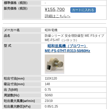
標準価格（税別）
-
販売価格（税別）
¥155,700
カートに入れる
詳細はこちらへ
メーカー名
昭和電機
品名
防爆シリーズ 安全増防爆型 ME FSタイプ
ME-FS-HT（シロッコ）
型 式
昭和送風機（ブロワー）
ME-FS-07HT-R313-50/60Hz
吐出寸法(mm)
110X120
吸込寸法(mm)
148
出 力(kW)
0.75
周波数(Hz)
50/60
吐出最大風量(㎣/min)
23/19
吐出最大静圧(kPa)
0.85/1.25