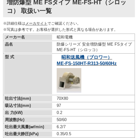
増防爆型 ME FSタイプ ME-FS-HT（シロッ
コ） 取扱い一覧
※詳細仕様は
メーカサイト
でご確認ください。
※写真は参考です。お客様が選択した形式と異なる場合があります。
メーカー名
昭和電機
品名
防爆シリーズ 安全増防爆型 ME FSタイプ
ME-FS-HT（シロッコ）
型 式
昭和送風機（ブロワー）
ME-FS-150HT-R313-50/60Hz
吐出寸法(mm)
70X80
吸込寸法(mm)
97
出 力(kW)
0.2
周波数(Hz)
50/60
吐出最大風量(㎣/min)
6.2/7
吐出最大静圧(kPa)
0.35/0.5