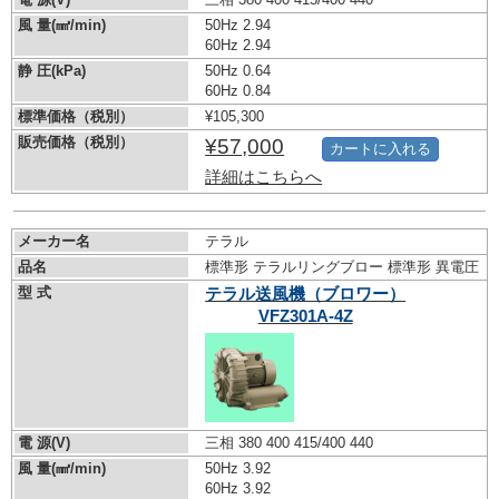
風 量(㎣/min)
50Hz 2.94
60Hz 2.94
静 圧(kPa)
50Hz 0.64
60Hz 0.84
標準価格（税別）
¥105,300
販売価格（税別）
¥57,000
カートに入れる
詳細はこちらへ
メーカー名
テラル
品名
標準形 テラルリングブロー 標準形 異電圧
型 式
テラル送風機（ブロワー）
VFZ301A-4Z
電 源(V)
三相 380 400 415/400 440
風 量(㎣/min)
50Hz 3.92
60Hz 3.92