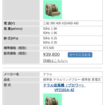
電 源(V)
三相 380 400 415/400 440
風 量(㎣/min)
50Hz 1.96
60Hz 1.96
静 圧(kPa)
50Hz 0.25
60Hz 0.35
標準価格（税別）
¥73,500
販売価格（税別）
¥39,800
カートに入れる
詳細はこちらへ
メーカー名
テラル
品名
標準形 テラルリングブロー 標準形 異電圧
型 式
テラル送風機（ブロワー）
VFZ101A-4Z