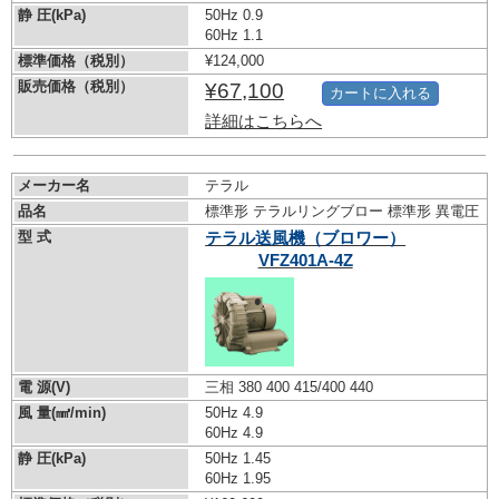
静 圧(kPa)
50Hz 0.9
60Hz 1.1
標準価格（税別）
¥124,000
販売価格（税別）
¥67,100
カートに入れる
詳細はこちらへ
メーカー名
テラル
品名
標準形 テラルリングブロー 標準形 異電圧
型 式
テラル送風機（ブロワー）
VFZ401A-4Z
電 源(V)
三相 380 400 415/400 440
風 量(㎣/min)
50Hz 4.9
60Hz 4.9
静 圧(kPa)
50Hz 1.45
60Hz 1.95