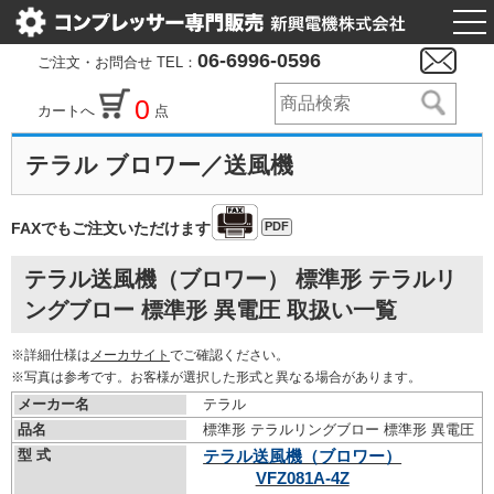
togg
nav
06-6996-0596
ご注文・お問合せ TEL：
0
カートへ
点
テラル ブロワー／送風機
PDF
FAXでもご注文いただけます
テラル送風機（ブロワー） 標準形 テラルリ
ングブロー 標準形 異電圧 取扱い一覧
※詳細仕様は
メーカサイト
でご確認ください。
※写真は参考です。お客様が選択した形式と異なる場合があります。
メーカー名
テラル
品名
標準形 テラルリングブロー 標準形 異電圧
型 式
テラル送風機（ブロワー）
VFZ081A-4Z