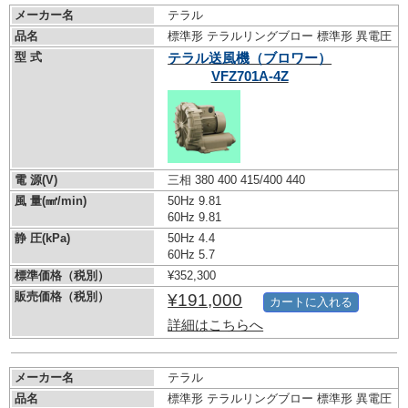
メーカー名
テラル
品名
標準形 テラルリングブロー 標準形 異電圧
型 式
テラル送風機（ブロワー）
VFZ701A-4Z
電 源(V)
三相 380 400 415/400 440
風 量(㎣/min)
50Hz 9.81
60Hz 9.81
静 圧(kPa)
50Hz 4.4
60Hz 5.7
標準価格（税別）
¥352,300
販売価格（税別）
¥191,000
カートに入れる
詳細はこちらへ
メーカー名
テラル
品名
標準形 テラルリングブロー 標準形 異電圧