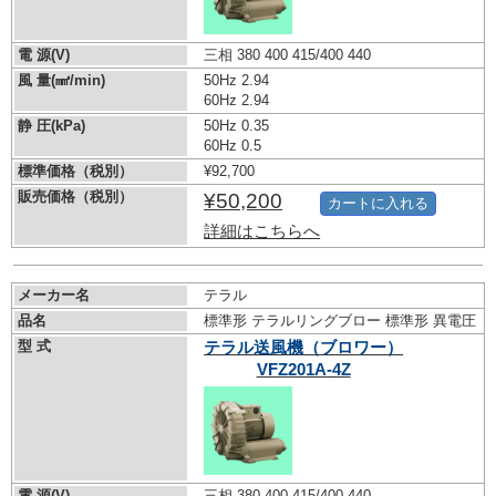
電 源(V)
三相 380 400 415/400 440
風 量(㎣/min)
50Hz 2.94
60Hz 2.94
静 圧(kPa)
50Hz 0.35
60Hz 0.5
標準価格（税別）
¥92,700
販売価格（税別）
¥50,200
カートに入れる
詳細はこちらへ
メーカー名
テラル
品名
標準形 テラルリングブロー 標準形 異電圧
型 式
テラル送風機（ブロワー）
VFZ201A-4Z
電 源(V)
三相 380 400 415/400 440