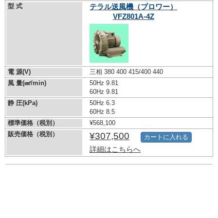
型 式
テラル送風機（ブロワー）
VFZ801A-4Z
電 源(V)
三相 380 400 415/400 440
風 量(㎣/min)
50Hz 9.81
60Hz 9.81
静 圧(kPa)
50Hz 6.3
60Hz 8.5
標準価格（税別）
¥568,100
販売価格（税別）
¥307,500
カートに入れる
詳細はこちらへ