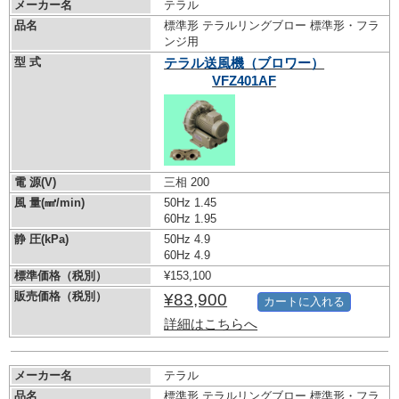
メーカー名
テラル
品名
標準形 テラルリングブロー 標準形・フラ
ンジ用
型 式
テラル送風機（ブロワー）
VFZ401AF
電 源(V)
三相 200
風 量(㎣/min)
50Hz 1.45
60Hz 1.95
静 圧(kPa)
50Hz 4.9
60Hz 4.9
標準価格（税別）
¥153,100
販売価格（税別）
¥83,900
カートに入れる
詳細はこちらへ
メーカー名
テラル
品名
標準形 テラルリングブロー 標準形・フラ