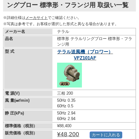
ングブロー 標準形・フランジ用 取扱い一覧
※詳細仕様は
メーカサイト
でご確認ください。
※写真は参考です。お客様が選択した形式と異なる場合があります。
メーカー名
テラル
品名
標準形 テラルリングブロー 標準形・フラ
ンジ用
型 式
テラル送風機（ブロワー）
VFZ101AF
電 源(V)
三相 200
風 量(㎣/min)
50Hz 0.35
60Hz 0.5
静 圧(kPa)
50Hz 2.94
60Hz 2.94
標準価格（税別）
¥88,400
販売価格（税別）
¥48,200
カートに入れる