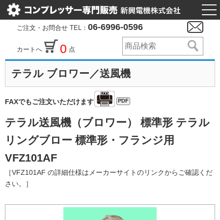
togg
nav
06-6996-0596
ご注文・お問合せ TEL：
0
カートへ
点
テラル ブロワー／送風機
PDF
FAXでもご注文いただけます
テラル送風機（ブロワー） 標準形 テラル
リングブロー 標準形・フランジ用
VFZ101AF
［VFZ101AF の詳細仕様はメーカーサイトのリンクからご確認くだ
さい。］