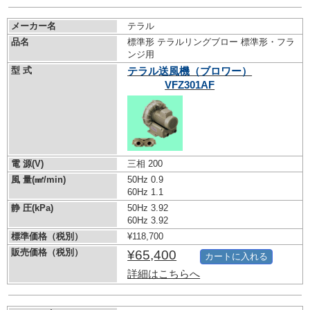
メーカー名
テラル
品名
標準形 テラルリングブロー 標準形・フラ
ンジ用
型 式
テラル送風機（ブロワー）
VFZ301AF
電 源(V)
三相 200
風 量(㎣/min)
50Hz 0.9
60Hz 1.1
静 圧(kPa)
50Hz 3.92
60Hz 3.92
標準価格（税別）
¥118,700
販売価格（税別）
¥65,400
カートに入れる
詳細はこちらへ