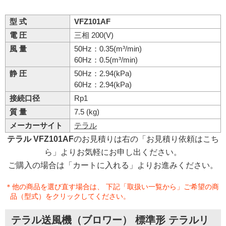
型 式
VFZ101AF
電 圧
三相 200(V)
風 量
50Hz：0.35(m³/min)
60Hz：0.5(m³/min)
静 圧
50Hz：2.94(kPa)
60Hz：2.94(kPa)
接続口径
Rp1
質 量
7.5 (kg)
メーカーサイト
テラル
テラル VFZ101AF
のお見積りは右の「お見積り依頼はこち
ら」よりお気軽にお申し出ください。
ご購入の場合は「カートに入れる」よりお進みください。
＊他の商品を選び直す場合は、 下記「取扱い一覧から」ご希望の商
品（型式）をクリックしてください。
テラル送風機（ブロワー） 標準形 テラルリ