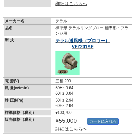
詳細はこちらへ
メーカー名
テラル
品名
標準形 テラルリングブロー 標準形・フラ
ンジ用
型 式
テラル送風機（ブロワー）
VFZ201AF
電 源(V)
三相 200
風 量(㎣/min)
50Hz 0.64
60Hz 0.84
静 圧(kPa)
50Hz 2.94
60Hz 2.94
標準価格（税別）
¥100,700
販売価格（税別）
¥55,000
カートに入れる
詳細はこちらへ