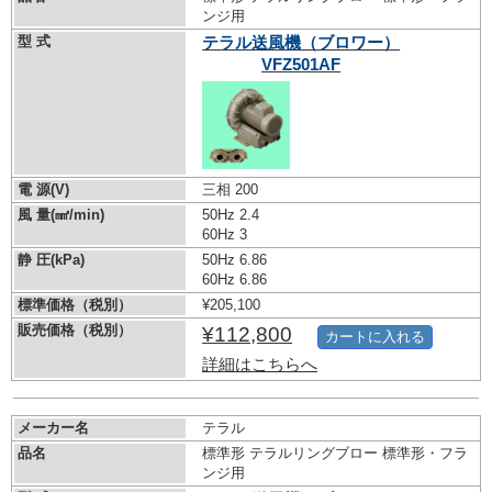
ンジ用
型 式
テラル送風機（ブロワー）
VFZ501AF
電 源(V)
三相 200
風 量(㎣/min)
50Hz 2.4
60Hz 3
静 圧(kPa)
50Hz 6.86
60Hz 6.86
標準価格（税別）
¥205,100
販売価格（税別）
¥112,800
カートに入れる
詳細はこちらへ
メーカー名
テラル
品名
標準形 テラルリングブロー 標準形・フラ
ンジ用