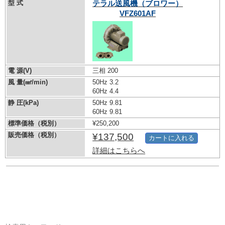
型 式
テラル送風機（ブロワー）
VFZ601AF
電 源(V)
三相 200
風 量(㎣/min)
50Hz 3.2
60Hz 4.4
静 圧(kPa)
50Hz 9.81
60Hz 9.81
標準価格（税別）
¥250,200
販売価格（税別）
¥137,500
カートに入れる
詳細はこちらへ