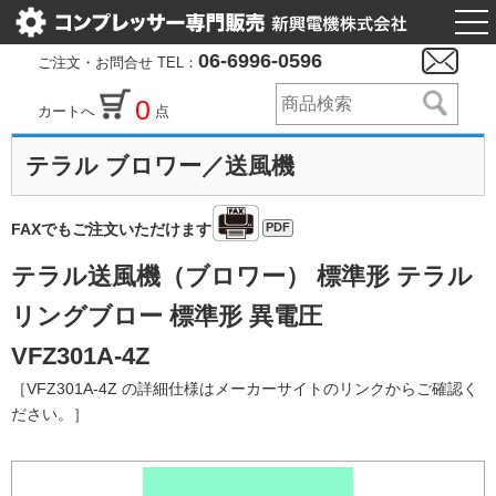
togg
nav
06-6996-0596
ご注文・お問合せ TEL：
0
カートへ
点
テラル ブロワー／送風機
PDF
FAXでもご注文いただけます
テラル送風機（ブロワー） 標準形 テラル
リングブロー 標準形 異電圧
VFZ301A-4Z
［VFZ301A-4Z の詳細仕様はメーカーサイトのリンクからご確認く
ださい。］