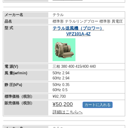
メーカー名
テラル
品名
標準形 テラルリングブロー 標準形 異電圧
型 式
テラル送風機（ブロワー）
VFZ101A-4Z
電 源(V)
三相 380 400 415/400 440
風 量(㎣/min)
50Hz 2.94
60Hz 2.94
静 圧(kPa)
50Hz 0.35
60Hz 0.5
標準価格（税別）
¥92,700
販売価格（税別）
¥50,200
カートに入れる
詳細はこちらへ