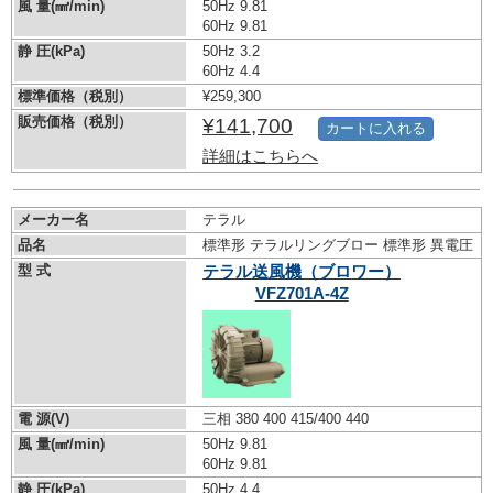
風 量(㎣/min)
50Hz 9.81
60Hz 9.81
静 圧(kPa)
50Hz 3.2
60Hz 4.4
標準価格（税別）
¥259,300
販売価格（税別）
¥141,700
カートに入れる
詳細はこちらへ
メーカー名
テラル
品名
標準形 テラルリングブロー 標準形 異電圧
型 式
テラル送風機（ブロワー）
VFZ701A-4Z
電 源(V)
三相 380 400 415/400 440
風 量(㎣/min)
50Hz 9.81
60Hz 9.81
静 圧(kPa)
50Hz 4.4