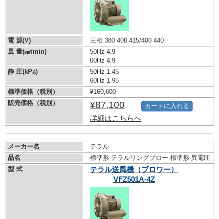
電 源(V)
三相 380 400 415/400 440
風 量(㎣/min)
50Hz 4.9
60Hz 4.9
静 圧(kPa)
50Hz 1.45
60Hz 1.95
標準価格（税別）
¥160,600
販売価格（税別）
¥87,100
カートに入れる
詳細はこちらへ
メーカー名
テラル
品名
標準形 テラルリングブロー 標準形 異電圧
型 式
テラル送風機（ブロワー）
VFZ501A-4Z