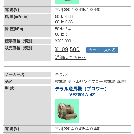
電 源(V)
三相 380 400 415/400 440
風 量(㎣/min)
50Hz 6.86
60Hz 6.86
静 圧(kPa)
50Hz 2.4
60Hz 3
標準価格（税別）
¥203,000
販売価格（税別）
¥109,500
カートに入れる
詳細はこちらへ
メーカー名
テラル
品名
標準形 テラルリングブロー 標準形 異電圧
型 式
テラル送風機（ブロワー）
VFZ601A-4Z
電 源(V)
三相 380 400 415/400 440