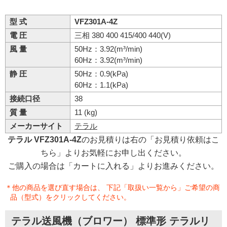
型 式
VFZ301A-4Z
電 圧
三相 380 400 415/400 440(V)
風 量
50Hz：3.92(m³/min)
60Hz：3.92(m³/min)
静 圧
50Hz：0.9(kPa)
60Hz：1.1(kPa)
接続口径
38
質 量
11 (kg)
メーカーサイト
テラル
テラル VFZ301A-4Z
のお見積りは右の「お見積り依頼はこ
ちら」よりお気軽にお申し出ください。
ご購入の場合は「カートに入れる」よりお進みください。
＊他の商品を選び直す場合は、 下記「取扱い一覧から」ご希望の商
品（型式）をクリックしてください。
テラル送風機（ブロワー） 標準形 テラルリ