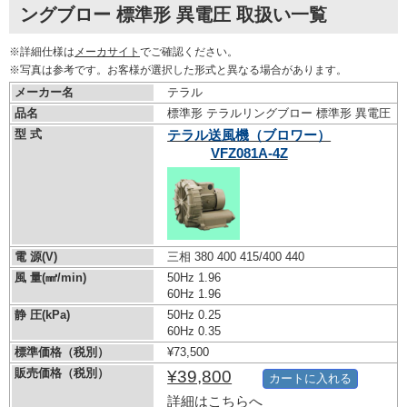
ングブロー 標準形 異電圧 取扱い一覧
※詳細仕様は
メーカサイト
でご確認ください。
※写真は参考です。お客様が選択した形式と異なる場合があります。
メーカー名
テラル
品名
標準形 テラルリングブロー 標準形 異電圧
型 式
テラル送風機（ブロワー）
VFZ081A-4Z
電 源(V)
三相 380 400 415/400 440
風 量(㎣/min)
50Hz 1.96
60Hz 1.96
静 圧(kPa)
50Hz 0.25
60Hz 0.35
標準価格（税別）
¥73,500
販売価格（税別）
¥39,800
カートに入れる
詳細はこちらへ