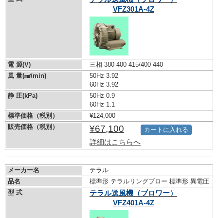
VFZ301A-4Z
電 源(V)
三相 380 400 415/400 440
風 量(㎣/min)
50Hz 3.92
60Hz 3.92
静 圧(kPa)
50Hz 0.9
60Hz 1.1
標準価格（税別）
¥124,000
販売価格（税別）
¥67,100
カートに入れる
詳細はこちらへ
メーカー名
テラル
品名
標準形 テラルリングブロー 標準形 異電圧
型 式
テラル送風機（ブロワー）
VFZ401A-4Z