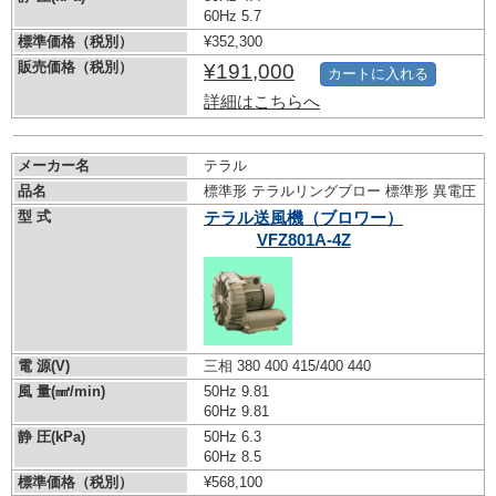
60Hz 5.7
標準価格（税別）
¥352,300
販売価格（税別）
¥191,000
カートに入れる
詳細はこちらへ
メーカー名
テラル
品名
標準形 テラルリングブロー 標準形 異電圧
型 式
テラル送風機（ブロワー）
VFZ801A-4Z
電 源(V)
三相 380 400 415/400 440
風 量(㎣/min)
50Hz 9.81
60Hz 9.81
静 圧(kPa)
50Hz 6.3
60Hz 8.5
標準価格（税別）
¥568,100