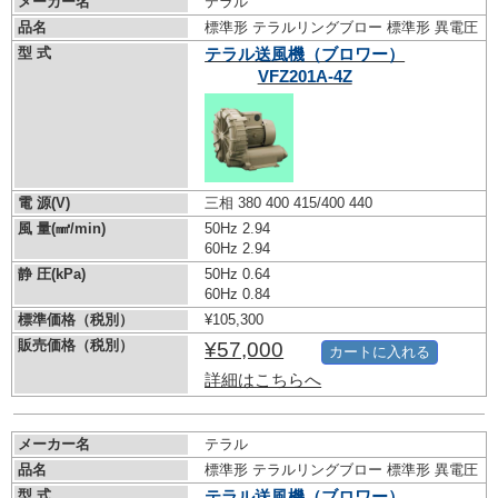
メーカー名
テラル
品名
標準形 テラルリングブロー 標準形 異電圧
型 式
テラル送風機（ブロワー）
VFZ201A-4Z
電 源(V)
三相 380 400 415/400 440
風 量(㎣/min)
50Hz 2.94
60Hz 2.94
静 圧(kPa)
50Hz 0.64
60Hz 0.84
標準価格（税別）
¥105,300
販売価格（税別）
¥57,000
カートに入れる
詳細はこちらへ
メーカー名
テラル
品名
標準形 テラルリングブロー 標準形 異電圧
型 式
テラル送風機（ブロワー）