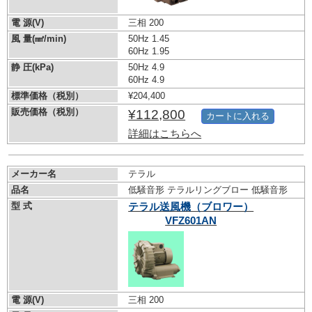
電 源(V)
三相 200
風 量(㎣/min)
50Hz 1.45
60Hz 1.95
静 圧(kPa)
50Hz 4.9
60Hz 4.9
標準価格（税別）
¥204,400
販売価格（税別）
¥112,800
カートに入れる
詳細はこちらへ
メーカー名
テラル
品名
低騒音形 テラルリングブロー 低騒音形
型 式
テラル送風機（ブロワー）
VFZ601AN
電 源(V)
三相 200