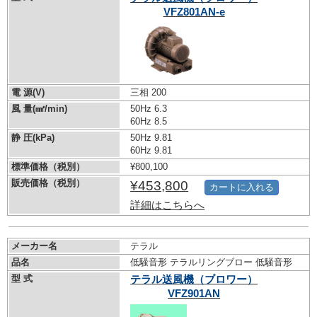
VFZ801AN-e
電 源(V)
三相 200
風 量(㎣/min)
50Hz 6.3
60Hz 8.5
静 圧(kPa)
50Hz 9.81
60Hz 9.81
標準価格（税別）
¥800,100
販売価格（税別）
¥453,800
カートに入れる
詳細はこちらへ
メーカー名
テラル
品名
低騒音形 テラルリングブロー 低騒音形
型 式
テラル送風機（ブロワー）
VFZ901AN