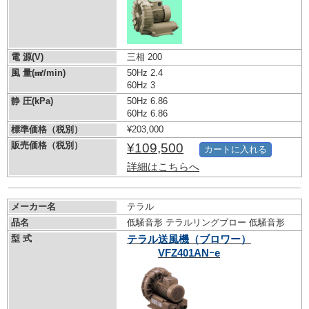
電 源(V)
三相 200
風 量(㎣/min)
50Hz 2.4
60Hz 3
静 圧(kPa)
50Hz 6.86
60Hz 6.86
標準価格（税別）
¥203,000
販売価格（税別）
¥109,500
カートに入れる
詳細はこちらへ
メーカー名
テラル
品名
低騒音形 テラルリングブロー 低騒音形
型 式
テラル送風機（ブロワー）
VFZ401ANｰe