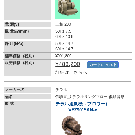
電 源(V)
三相 200
風 量(㎣/min)
50Hz 7.5
60Hz 10.8
静 圧(kPa)
50Hz 14.7
60Hz 14.7
標準価格（税別）
¥901,800
販売価格（税別）
¥488,200
カートに入れる
詳細はこちらへ
メーカー名
テラル
品名
低騒音形 テラルリングブロー 低騒音形
型 式
テラル送風機（ブロワー）
VFZ9015AN-e