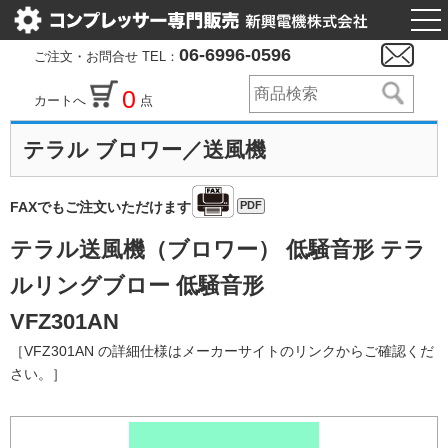
togg
nav
06-6996-0596
ご注文・お問合せ TEL：
0
カートへ
点
テラル ブロワー／送風機
PDF
FAXでもご注文いただけます
テラル送風機（ブロワー） 低騒音形 テラ
ルリングブロー 低騒音形
VFZ301AN
［VFZ301AN の詳細仕様はメーカーサイトのリンクからご確認くだ
さい。］