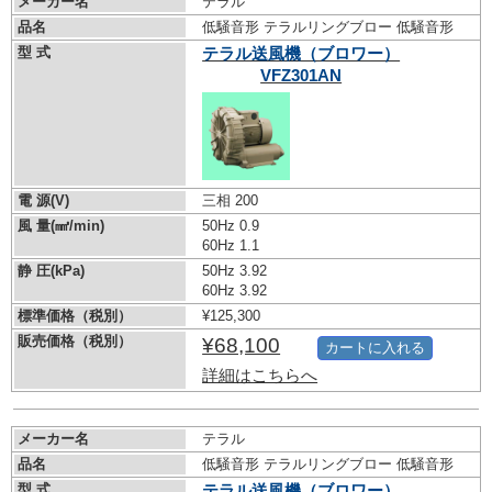
メーカー名
テラル
品名
低騒音形 テラルリングブロー 低騒音形
型 式
テラル送風機（ブロワー）
VFZ301AN
電 源(V)
三相 200
風 量(㎣/min)
50Hz 0.9
60Hz 1.1
静 圧(kPa)
50Hz 3.92
60Hz 3.92
標準価格（税別）
¥125,300
販売価格（税別）
¥68,100
カートに入れる
詳細はこちらへ
メーカー名
テラル
品名
低騒音形 テラルリングブロー 低騒音形
型 式
テラル送風機（ブロワー）