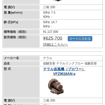
電 源(V)
三相 200
風 量(㎣/min)
50Hz 7.5
60Hz -
静 圧(kPa)
50Hz 14.7
60Hz -
標準価格（税別）
¥1,127,000
販売価格（税別）
¥625,700
カートに入れる
詳細はこちらへ
メーカー名
テラル
品名
低騒音形 テラルリングブロー 低騒音形
型 式
テラル送風機（ブロワー）
VFZ9016AN-e
電 源(V)
三相 200