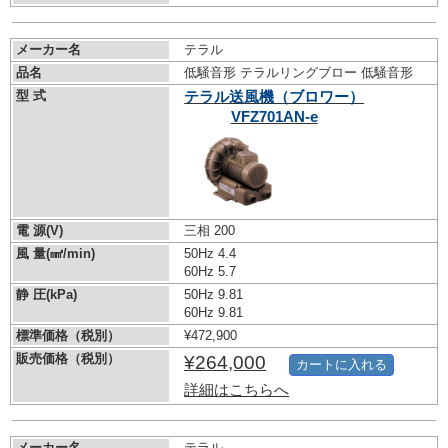
メーカー名
テラル
品名
低騒音形 テラルリングブロー 低騒音形
型 式
テラル送風機（ブロワー）
VFZ701AN-e
電 源(V)
三相 200
風 量(㎣/min)
50Hz 4.4
60Hz 5.7
静 圧(kPa)
50Hz 9.81
60Hz 9.81
標準価格（税別）
¥472,900
販売価格（税別）
¥264,000
カートに入れる
詳細はこちらへ
メーカー名
テラル