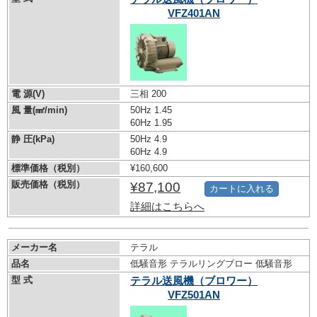
VFZ401AN
電 源(V)
三相 200
風 量(㎣/min)
50Hz 1.45
60Hz 1.95
静 圧(kPa)
50Hz 4.9
60Hz 4.9
標準価格（税別）
¥160,600
販売価格（税別）
¥87,100
カートに入れる
詳細はこちらへ
メーカー名
テラル
品名
低騒音形 テラルリングブロー 低騒音形
型 式
テラル送風機（ブロワー）
VFZ501AN