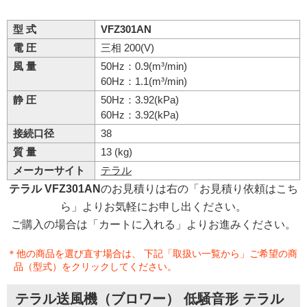
型 式
VFZ301AN
電 圧
三相 200(V)
風 量
50Hz：0.9(m³/min)
60Hz：1.1(m³/min)
静 圧
50Hz：3.92(kPa)
60Hz：3.92(kPa)
接続口径
38
質 量
13 (kg)
メーカーサイト
テラル
テラル VFZ301AN
のお見積りは右の「お見積り依頼はこち
ら」よりお気軽にお申し出ください。
ご購入の場合は「カートに入れる」よりお進みください。
＊他の商品を選び直す場合は、 下記「取扱い一覧から」ご希望の商
品（型式）をクリックしてください。
テラル送風機（ブロワー） 低騒音形 テラル