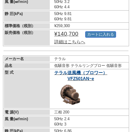
風 量(㎣/min)
50Hz 3.2
60Hz 4.4
静 圧(kPa)
50Hz 9.81
60Hz 9.81
標準価格（税別）
¥259,300
販売価格（税別）
¥140,700
カートに入れる
詳細はこちらへ
メーカー名
テラル
品名
低騒音形 テラルリングブロー 低騒音形
型 式
テラル送風機（ブロワー）
VFZ501ANｰe
電 源(V)
三相 200
風 量(㎣/min)
50Hz 2.4
60Hz 3
静 圧(kPa)
50Hz 6.86