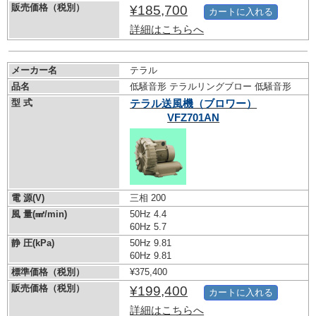
販売価格（税別）
¥185,700
カートに入れる
詳細はこちらへ
メーカー名
テラル
品名
低騒音形 テラルリングブロー 低騒音形
型 式
テラル送風機（ブロワー）
VFZ701AN
電 源(V)
三相 200
風 量(㎣/min)
50Hz 4.4
60Hz 5.7
静 圧(kPa)
50Hz 9.81
60Hz 9.81
標準価格（税別）
¥375,400
販売価格（税別）
¥199,400
カートに入れる
詳細はこちらへ