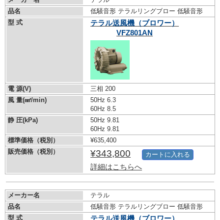
品名
低騒音形 テラルリングブロー 低騒音形
型 式
テラル送風機（ブロワー）
VFZ801AN
電 源(V)
三相 200
風 量(㎣/min)
50Hz 6.3
60Hz 8.5
静 圧(kPa)
50Hz 9.81
60Hz 9.81
標準価格（税別）
¥635,400
販売価格（税別）
¥343,800
カートに入れる
詳細はこちらへ
メーカー名
テラル
品名
低騒音形 テラルリングブロー 低騒音形
型 式
テラル送風機（ブロワー）