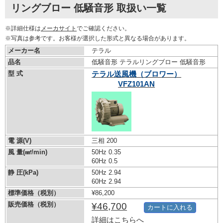
リングブロー 低騒音形 取扱い一覧
※詳細仕様は
メーカサイト
でご確認ください。
※写真は参考です。お客様が選択した形式と異なる場合があります。
メーカー名
テラル
品名
低騒音形 テラルリングブロー 低騒音形
型 式
テラル送風機（ブロワー）
VFZ101AN
電 源(V)
三相 200
風 量(㎣/min)
50Hz 0.35
60Hz 0.5
静 圧(kPa)
50Hz 2.94
60Hz 2.94
標準価格（税別）
¥86,200
販売価格（税別）
¥46,700
カートに入れる
詳細はこちらへ