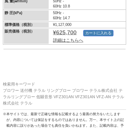
風 量(㎣/min)
50Hz -
60Hz 10.8
静 圧(kPa)
50Hz -
60Hz 14.7
標準価格（税別）
¥1,127,000
販売価格（税別）
¥625,700
カートに入れる
詳細はこちらへ
検索用キーワード
ブロワー 送付機 テラル リングブロー ブロワー テラル株式会社 テ
ラルリングブロー 低騒音形 VFZ301AN VFZ301AN VFZ-AN テラル
株式会社 テラル
※本サイトでは、最新で正確な情報を記載するよう最善の努力をいたします
が、内容については保証をするものではありません。万一、本サイト上の記
載内容に誤りがあった場合でも責任を負いかねます。また、記載内容は、予