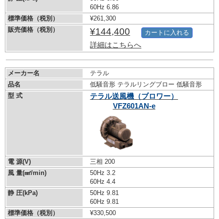
60Hz 6.86
標準価格（税別）
¥261,300
販売価格（税別）
¥144,400
カートに入れる
詳細はこちらへ
メーカー名
テラル
品名
低騒音形 テラルリングブロー 低騒音形
型 式
テラル送風機（ブロワー）
VFZ601AN-e
電 源(V)
三相 200
風 量(㎣/min)
50Hz 3.2
60Hz 4.4
静 圧(kPa)
50Hz 9.81
60Hz 9.81
標準価格（税別）
¥330,500