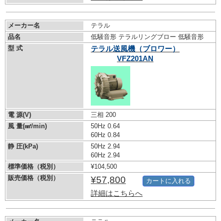
メーカー名
テラル
品名
低騒音形 テラルリングブロー 低騒音形
型 式
テラル送風機（ブロワー）
VFZ201AN
電 源(V)
三相 200
風 量(㎣/min)
50Hz 0.64
60Hz 0.84
静 圧(kPa)
50Hz 2.94
60Hz 2.94
標準価格（税別）
¥104,500
販売価格（税別）
¥57,800
カートに入れる
詳細はこちらへ