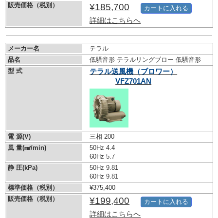
販売価格（税別）
¥185,700
カートに入れる
詳細はこちらへ
メーカー名
テラル
品名
低騒音形 テラルリングブロー 低騒音形
型 式
テラル送風機（ブロワー）
VFZ701AN
電 源(V)
三相 200
風 量(㎣/min)
50Hz 4.4
60Hz 5.7
静 圧(kPa)
50Hz 9.81
60Hz 9.81
標準価格（税別）
¥375,400
販売価格（税別）
¥199,400
カートに入れる
詳細はこちらへ