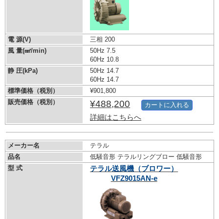
電 源(V)
三相 200
風 量(㎣/min)
50Hz 7.5
60Hz 10.8
静 圧(kPa)
50Hz 14.7
60Hz 14.7
標準価格（税別）
¥901,800
販売価格（税別）
¥488,200
カートに入れる
詳細はこちらへ
メーカー名
テラル
品名
低騒音形 テラルリングブロー 低騒音形
型 式
テラル送風機（ブロワー）
VFZ9015AN-e