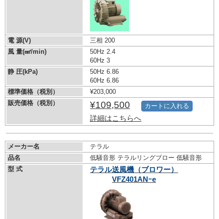
電 源(V)
三相 200
風 量(㎣/min)
50Hz 2.4
60Hz 3
静 圧(kPa)
50Hz 6.86
60Hz 6.86
標準価格（税別）
¥203,000
販売価格（税別）
¥109,500
カートに入れる
詳細はこちらへ
メーカー名
テラル
品名
低騒音形 テラルリングブロー 低騒音形
型 式
テラル送風機（ブロワー）
VFZ401ANｰe