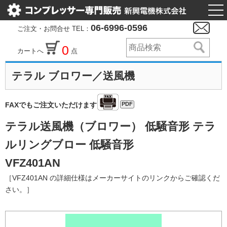
togg
nav
06-6996-0596
ご注文・お問合せ TEL：
0
カートへ
点
テラル ブロワー／送風機
PDF
FAXでもご注文いただけます
テラル送風機（ブロワー） 低騒音形 テラ
ルリングブロー 低騒音形
VFZ401AN
［VFZ401AN の詳細仕様はメーカーサイトのリンクからご確認くだ
さい。］