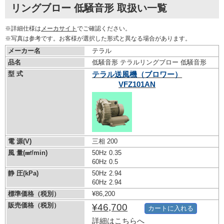
リングブロー 低騒音形 取扱い一覧
※詳細仕様は
メーカサイト
でご確認ください。
※写真は参考です。お客様が選択した形式と異なる場合があります。
メーカー名
テラル
品名
低騒音形 テラルリングブロー 低騒音形
型 式
テラル送風機（ブロワー）
VFZ101AN
電 源(V)
三相 200
風 量(㎣/min)
50Hz 0.35
60Hz 0.5
静 圧(kPa)
50Hz 2.94
60Hz 2.94
標準価格（税別）
¥86,200
販売価格（税別）
¥46,700
カートに入れる
詳細はこちらへ