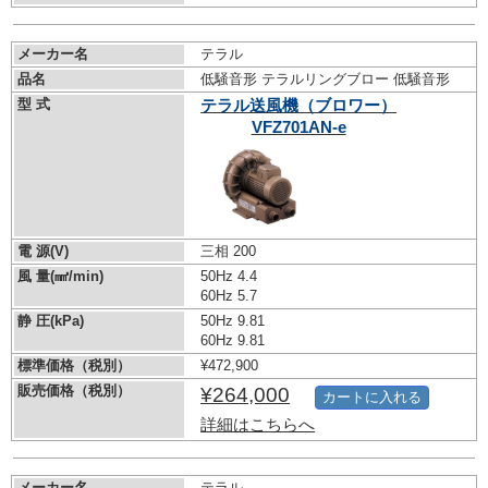
メーカー名
テラル
品名
低騒音形 テラルリングブロー 低騒音形
型 式
テラル送風機（ブロワー）
VFZ701AN-e
電 源(V)
三相 200
風 量(㎣/min)
50Hz 4.4
60Hz 5.7
静 圧(kPa)
50Hz 9.81
60Hz 9.81
標準価格（税別）
¥472,900
販売価格（税別）
¥264,000
カートに入れる
詳細はこちらへ
メーカー名
テラル