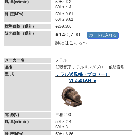
風 量(㎣/min)
50Hz 3.2
60Hz 4.4
静 圧(kPa)
50Hz 9.81
60Hz 9.81
標準価格（税別）
¥259,300
販売価格（税別）
¥140,700
カートに入れる
詳細はこちらへ
メーカー名
テラル
品名
低騒音形 テラルリングブロー 低騒音形
型 式
テラル送風機（ブロワー）
VFZ501ANｰe
電 源(V)
三相 200
風 量(㎣/min)
50Hz 2.4
60Hz 3
静 圧(kPa)
50Hz 6.86