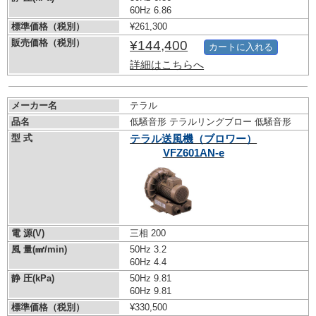
60Hz 6.86
標準価格（税別）
¥261,300
販売価格（税別）
¥144,400
カートに入れる
詳細はこちらへ
メーカー名
テラル
品名
低騒音形 テラルリングブロー 低騒音形
型 式
テラル送風機（ブロワー）
VFZ601AN-e
電 源(V)
三相 200
風 量(㎣/min)
50Hz 3.2
60Hz 4.4
静 圧(kPa)
50Hz 9.81
60Hz 9.81
標準価格（税別）
¥330,500