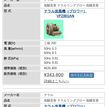
品名
低騒音形 テラルリングブロー 低騒音形
型 式
テラル送風機（ブロワー）
VFZ801AN
電 源(V)
三相 200
風 量(㎣/min)
50Hz 6.3
60Hz 8.5
静 圧(kPa)
50Hz 9.81
60Hz 9.81
標準価格（税別）
¥635,400
販売価格（税別）
¥343,800
カートに入れる
詳細はこちらへ
メーカー名
テラル
品名
低騒音形 テラルリングブロー 低騒音形
型 式
テラル送風機（ブロワー）