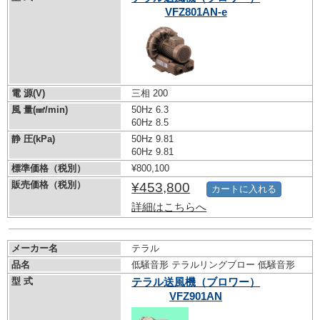
VFZ801AN-e
電 源(V)
三相 200
風 量(㎣/min)
50Hz 6.3
60Hz 8.5
静 圧(kPa)
50Hz 9.81
60Hz 9.81
標準価格（税別）
¥800,100
販売価格（税別）
¥453,800
カートに入れる
詳細はこちらへ
メーカー名
テラル
品名
低騒音形 テラルリングブロー 低騒音形
型 式
テラル送風機（ブロワー）
VFZ901AN