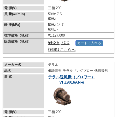
電 源(V)
三相 200
風 量(㎣/min)
50Hz 7.5
60Hz -
静 圧(kPa)
50Hz 14.7
60Hz -
標準価格（税別）
¥1,127,000
販売価格（税別）
¥625,700
カートに入れる
詳細はこちらへ
メーカー名
テラル
品名
低騒音形 テラルリングブロー 低騒音形
型 式
テラル送風機（ブロワー）
VFZ9016AN-e
電 源(V)
三相 200