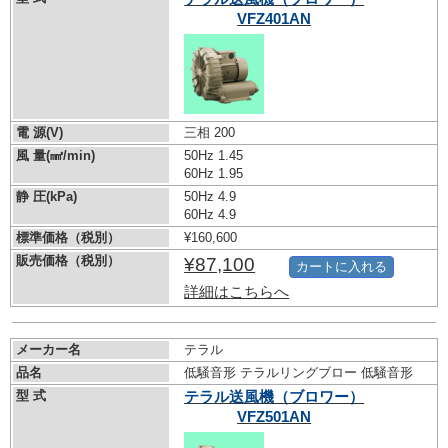
VFZ401AN
電 源(V)
三相 200
風 量(㎣/min)
50Hz 1.45
60Hz 1.95
静 圧(kPa)
50Hz 4.9
60Hz 4.9
標準価格（税別）
¥160,600
販売価格（税別）
¥87,100
カートに入れる
詳細はこちらへ
メーカー名
テラル
品名
低騒音形 テラルリングブロー 低騒音形
型 式
テラル送風機（ブロワー）
VFZ501AN