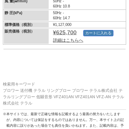
風 量(㎣/min)
50Hz -
60Hz 10.8
静 圧(kPa)
50Hz -
60Hz 14.7
標準価格（税別）
¥1,127,000
販売価格（税別）
¥625,700
カートに入れる
詳細はこちらへ
検索用キーワード
ブロワー 送付機 テラル リングブロー ブロワー テラル株式会社 テ
ラルリングブロー 低騒音形 VFZ401AN VFZ401AN VFZ-AN テラル
株式会社 テラル
※本サイトでは、最新で正確な情報を記載するよう最善の努力をいたします
が、内容については保証をするものではありません。万一、本サイト上の記
載内容に誤りがあった場合でも責任を負いかねます。また、記載内容は、予