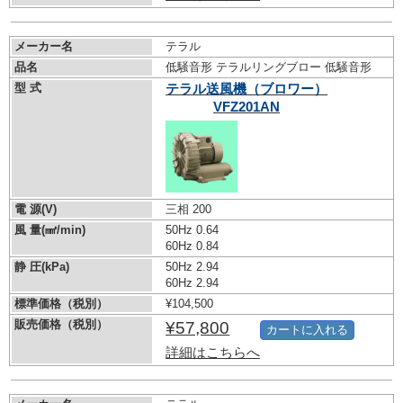
メーカー名
テラル
品名
低騒音形 テラルリングブロー 低騒音形
型 式
テラル送風機（ブロワー）
VFZ201AN
電 源(V)
三相 200
風 量(㎣/min)
50Hz 0.64
60Hz 0.84
静 圧(kPa)
50Hz 2.94
60Hz 2.94
標準価格（税別）
¥104,500
販売価格（税別）
¥57,800
カートに入れる
詳細はこちらへ