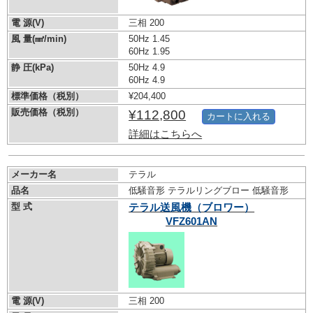
電 源(V)
三相 200
風 量(㎣/min)
50Hz 1.45
60Hz 1.95
静 圧(kPa)
50Hz 4.9
60Hz 4.9
標準価格（税別）
¥204,400
販売価格（税別）
¥112,800
カートに入れる
詳細はこちらへ
メーカー名
テラル
品名
低騒音形 テラルリングブロー 低騒音形
型 式
テラル送風機（ブロワー）
VFZ601AN
電 源(V)
三相 200