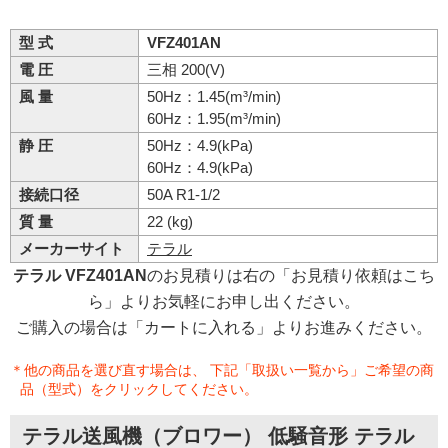
型 式
VFZ401AN
電 圧
三相 200(V)
風 量
50Hz：1.45(m³/min)
60Hz：1.95(m³/min)
静 圧
50Hz：4.9(kPa)
60Hz：4.9(kPa)
接続口径
50A R1-1/2
質 量
22 (kg)
メーカーサイト
テラル
テラル VFZ401AN
のお見積りは右の「お見積り依頼はこち
ら」よりお気軽にお申し出ください。
ご購入の場合は「カートに入れる」よりお進みください。
＊他の商品を選び直す場合は、 下記「取扱い一覧から」ご希望の商
品（型式）をクリックしてください。
テラル送風機（ブロワー） 低騒音形 テラル