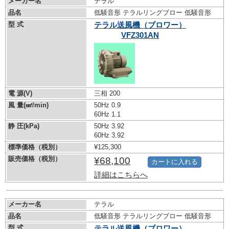
メーカー名
テラル
品名
低騒音形 テラルリングブロー 低騒音形
型 式
テラル送風機（ブロワー）
VFZ301AN
電 源(V)
三相 200
風 量(㎣/min)
50Hz 0.9
60Hz 1.1
静 圧(kPa)
50Hz 3.92
60Hz 3.92
標準価格（税別）
¥125,300
販売価格（税別）
¥68,100
カートに入れる
詳細はこちらへ
メーカー名
テラル
品名
低騒音形 テラルリングブロー 低騒音形
型 式
テラル送風機（ブロワー）