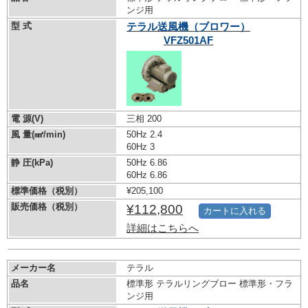
ンジ用
型 式
テラル送風機（ブロワー）
VFZ501AF
電 源(V)
三相 200
風 量(㎣/min)
50Hz 2.4
60Hz 3
静 圧(kPa)
50Hz 6.86
60Hz 6.86
標準価格（税別）
¥205,100
販売価格（税別）
¥112,800
カートに入れる
詳細はこちらへ
メーカー名
テラル
品名
標準形 テラルリングブロー 標準形・フラ
ンジ用