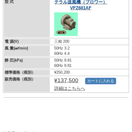
型 式
テラル送風機（ブロワー）
VFZ601AF
電 源(V)
三相 200
風 量(㎣/min)
50Hz 3.2
60Hz 4.4
静 圧(kPa)
50Hz 9.81
60Hz 9.81
標準価格（税別）
¥250,200
販売価格（税別）
¥137,500
カートに入れる
詳細はこちらへ