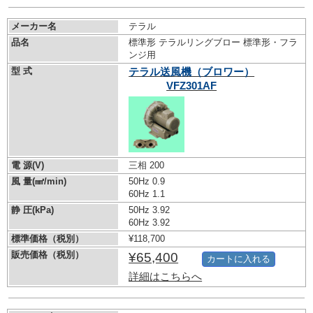
メーカー名
テラル
品名
標準形 テラルリングブロー 標準形・フラ
ンジ用
型 式
テラル送風機（ブロワー）
VFZ301AF
電 源(V)
三相 200
風 量(㎣/min)
50Hz 0.9
60Hz 1.1
静 圧(kPa)
50Hz 3.92
60Hz 3.92
標準価格（税別）
¥118,700
販売価格（税別）
¥65,400
カートに入れる
詳細はこちらへ