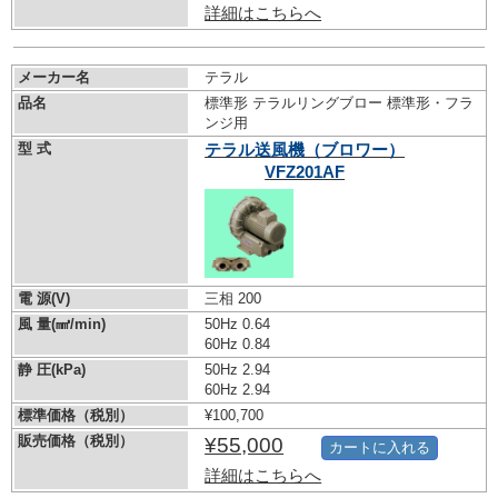
詳細はこちらへ
メーカー名
テラル
品名
標準形 テラルリングブロー 標準形・フラ
ンジ用
型 式
テラル送風機（ブロワー）
VFZ201AF
電 源(V)
三相 200
風 量(㎣/min)
50Hz 0.64
60Hz 0.84
静 圧(kPa)
50Hz 2.94
60Hz 2.94
標準価格（税別）
¥100,700
販売価格（税別）
¥55,000
カートに入れる
詳細はこちらへ