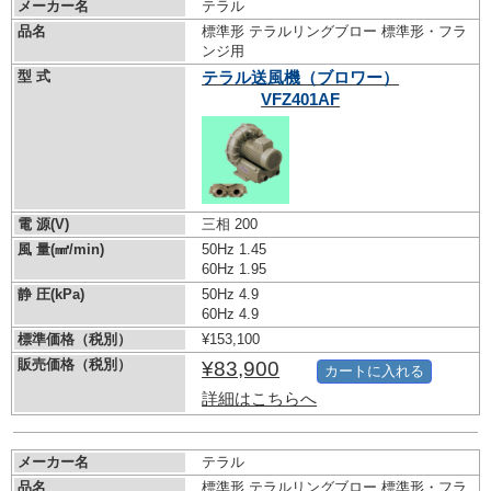
メーカー名
テラル
品名
標準形 テラルリングブロー 標準形・フラ
ンジ用
型 式
テラル送風機（ブロワー）
VFZ401AF
電 源(V)
三相 200
風 量(㎣/min)
50Hz 1.45
60Hz 1.95
静 圧(kPa)
50Hz 4.9
60Hz 4.9
標準価格（税別）
¥153,100
販売価格（税別）
¥83,900
カートに入れる
詳細はこちらへ
メーカー名
テラル
品名
標準形 テラルリングブロー 標準形・フラ