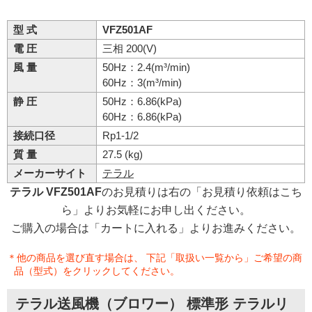
型 式
VFZ501AF
電 圧
三相 200(V)
風 量
50Hz：2.4(m³/min)
60Hz：3(m³/min)
静 圧
50Hz：6.86(kPa)
60Hz：6.86(kPa)
接続口径
Rp1-1/2
質 量
27.5 (kg)
メーカーサイト
テラル
テラル VFZ501AF
のお見積りは右の「お見積り依頼はこち
ら」よりお気軽にお申し出ください。
ご購入の場合は「カートに入れる」よりお進みください。
＊他の商品を選び直す場合は、 下記「取扱い一覧から」ご希望の商
品（型式）をクリックしてください。
テラル送風機（ブロワー） 標準形 テラルリ