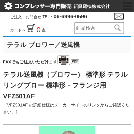
togg
nav
06-6996-0596
ご注文・お問合せ TEL：
0
カートへ
点
テラル ブロワー／送風機
PDF
FAXでもご注文いただけます
テラル送風機（ブロワー） 標準形 テラル
リングブロー 標準形・フランジ用
VFZ501AF
［VFZ501AF の詳細仕様はメーカーサイトのリンクからご確認くだ
さい。］