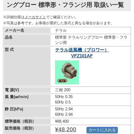
ングブロー 標準形・フランジ用 取扱い一覧
※詳細仕様は
メーカサイト
でご確認ください。
※写真は参考です。お客様が選択した形式と異なる場合があります。
メーカー名
テラル
品名
標準形 テラルリングブロー 標準形・フラ
ンジ用
型 式
テラル送風機（ブロワー）
VFZ101AF
電 源(V)
三相 200
風 量(㎣/min)
50Hz 0.35
60Hz 0.5
静 圧(kPa)
50Hz 2.94
60Hz 2.94
標準価格（税別）
¥88,400
販売価格（税別）
¥48,200
カートに入れる