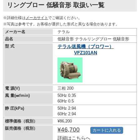
リングブロー 低騒音形 取扱い一覧
※詳細仕様は
メーカサイト
でご確認ください。
※写真は参考です。お客様が選択した形式と異なる場合があります。
メーカー名
テラル
品名
低騒音形 テラルリングブロー 低騒音形
型 式
テラル送風機（ブロワー）
VFZ101AN
電 源(V)
三相 200
風 量(㎣/min)
50Hz 0.35
60Hz 0.5
静 圧(kPa)
50Hz 2.94
60Hz 2.94
標準価格（税別）
¥86,200
販売価格（税別）
¥46,700
カートに入れる
詳細はこちらへ