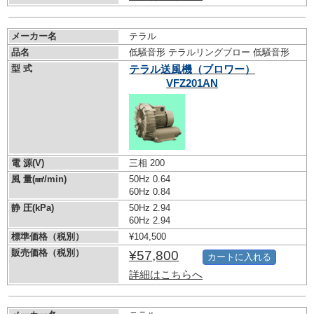
メーカー名
テラル
品名
低騒音形 テラルリングブロー 低騒音形
型 式
テラル送風機（ブロワー）
VFZ201AN
電 源(V)
三相 200
風 量(㎣/min)
50Hz 0.64
60Hz 0.84
静 圧(kPa)
50Hz 2.94
60Hz 2.94
標準価格（税別）
¥104,500
販売価格（税別）
¥57,800
カートに入れる
詳細はこちらへ