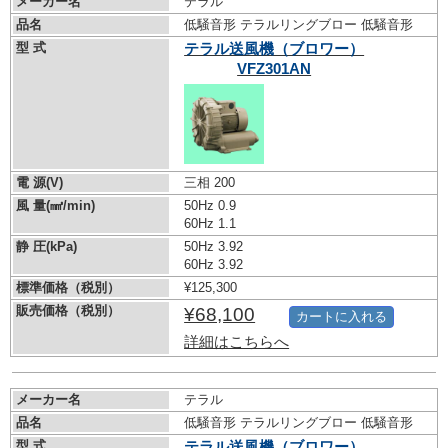
メーカー名
テラル
品名
低騒音形 テラルリングブロー 低騒音形
型 式
テラル送風機（ブロワー）
VFZ301AN
電 源(V)
三相 200
風 量(㎣/min)
50Hz 0.9
60Hz 1.1
静 圧(kPa)
50Hz 3.92
60Hz 3.92
標準価格（税別）
¥125,300
販売価格（税別）
¥68,100
カートに入れる
詳細はこちらへ
メーカー名
テラル
品名
低騒音形 テラルリングブロー 低騒音形
型 式
テラル送風機（ブロワー）