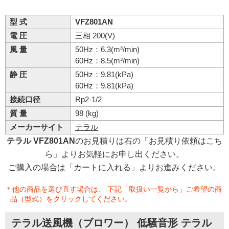
型 式
VFZ801AN
電 圧
三相 200(V)
風 量
50Hz：6.3(m³/min)
60Hz：8.5(m³/min)
静 圧
50Hz：9.81(kPa)
60Hz：9.81(kPa)
接続口径
Rp2-1/2
質 量
98 (kg)
メーカーサイト
テラル
テラル VFZ801AN
のお見積りは右の「お見積り依頼はこち
ら」よりお気軽にお申し出ください。
ご購入の場合は「カートに入れる」よりお進みください。
＊他の商品を選び直す場合は、 下記「取扱い一覧から」ご希望の商
品（型式）をクリックしてください。
テラル送風機（ブロワー） 低騒音形 テラル