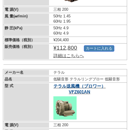
電 源(V)
三相 200
風 量(㎣/min)
50Hz 1.45
60Hz 1.95
静 圧(kPa)
50Hz 4.9
60Hz 4.9
標準価格（税別）
¥204,400
販売価格（税別）
¥112,800
カートに入れる
詳細はこちらへ
メーカー名
テラル
品名
低騒音形 テラルリングブロー 低騒音形
型 式
テラル送風機（ブロワー）
VFZ601AN
電 源(V)
三相 200