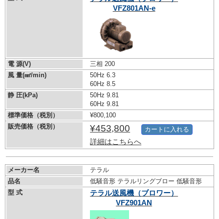
VFZ801AN-e
電 源(V)
三相 200
風 量(㎣/min)
50Hz 6.3
60Hz 8.5
静 圧(kPa)
50Hz 9.81
60Hz 9.81
標準価格（税別）
¥800,100
販売価格（税別）
¥453,800
カートに入れる
詳細はこちらへ
メーカー名
テラル
品名
低騒音形 テラルリングブロー 低騒音形
型 式
テラル送風機（ブロワー）
VFZ901AN