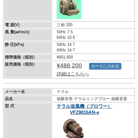
電 源(V)
三相 200
風 量(㎣/min)
50Hz 7.5
60Hz 10.8
静 圧(kPa)
50Hz 14.7
60Hz 14.7
標準価格（税別）
¥901,800
販売価格（税別）
¥488,200
カートに入れる
詳細はこちらへ
メーカー名
テラル
品名
低騒音形 テラルリングブロー 低騒音形
型 式
テラル送風機（ブロワー）
VFZ9015AN-e