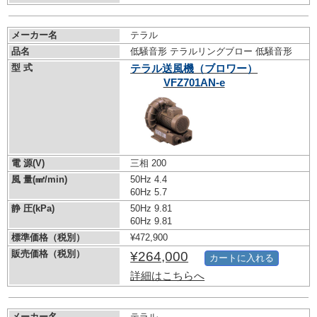
メーカー名
テラル
品名
低騒音形 テラルリングブロー 低騒音形
型 式
テラル送風機（ブロワー）
VFZ701AN-e
電 源(V)
三相 200
風 量(㎣/min)
50Hz 4.4
60Hz 5.7
静 圧(kPa)
50Hz 9.81
60Hz 9.81
標準価格（税別）
¥472,900
販売価格（税別）
¥264,000
カートに入れる
詳細はこちらへ
メーカー名
テラル