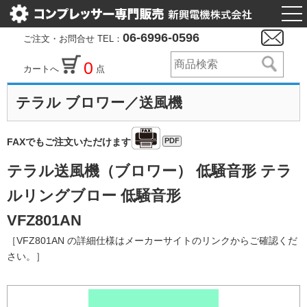
togg
nav
06-6996-0596
ご注文・お問合せ TEL：
0
カートへ
点
テラル ブロワー／送風機
PDF
FAXでもご注文いただけます
テラル送風機（ブロワー） 低騒音形 テラ
ルリングブロー 低騒音形
VFZ801AN
［VFZ801AN の詳細仕様はメーカーサイトのリンクからご確認くだ
さい。］