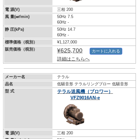
電 源(V)
三相 200
風 量(㎣/min)
50Hz 7.5
60Hz -
静 圧(kPa)
50Hz 14.7
60Hz -
標準価格（税別）
¥1,127,000
販売価格（税別）
¥625,700
カートに入れる
詳細はこちらへ
メーカー名
テラル
品名
低騒音形 テラルリングブロー 低騒音形
型 式
テラル送風機（ブロワー）
VFZ9016AN-e
電 源(V)
三相 200