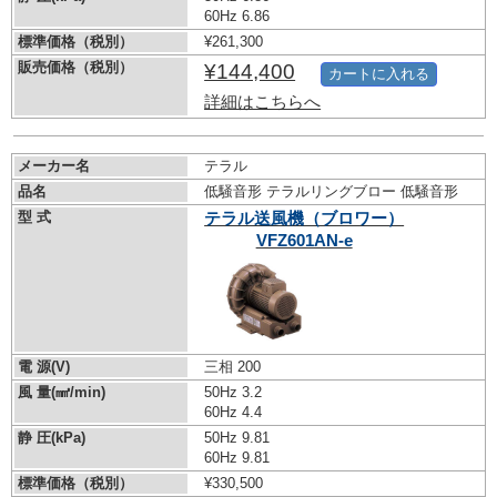
60Hz 6.86
標準価格（税別）
¥261,300
販売価格（税別）
¥144,400
カートに入れる
詳細はこちらへ
メーカー名
テラル
品名
低騒音形 テラルリングブロー 低騒音形
型 式
テラル送風機（ブロワー）
VFZ601AN-e
電 源(V)
三相 200
風 量(㎣/min)
50Hz 3.2
60Hz 4.4
静 圧(kPa)
50Hz 9.81
60Hz 9.81
標準価格（税別）
¥330,500