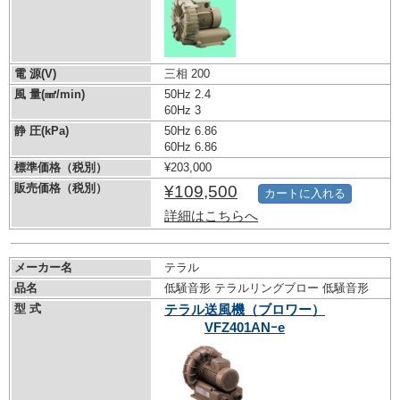
電 源(V)
三相 200
風 量(㎣/min)
50Hz 2.4
60Hz 3
静 圧(kPa)
50Hz 6.86
60Hz 6.86
標準価格（税別）
¥203,000
販売価格（税別）
¥109,500
カートに入れる
詳細はこちらへ
メーカー名
テラル
品名
低騒音形 テラルリングブロー 低騒音形
型 式
テラル送風機（ブロワー）
VFZ401ANｰe