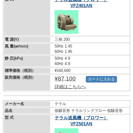
VFZ401AN
電 源(V)
三相 200
風 量(㎣/min)
50Hz 1.45
60Hz 1.95
静 圧(kPa)
50Hz 4.9
60Hz 4.9
標準価格（税別）
¥160,600
販売価格（税別）
¥87,100
カートに入れる
詳細はこちらへ
メーカー名
テラル
品名
低騒音形 テラルリングブロー 低騒音形
型 式
テラル送風機（ブロワー）
VFZ501AN