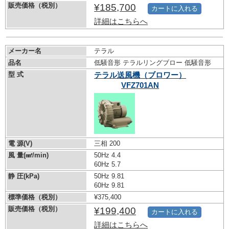
販売価格（税別）
¥185,700
カートに入れる
詳細はこちらへ
メーカー名
テラル
品名
低騒音形 テラルリングブロー 低騒音形
型 式
テラル送風機（ブロワー）
VFZ701AN
電 源(V)
三相 200
風 量(㎣/min)
50Hz 4.4
60Hz 5.7
静 圧(kPa)
50Hz 9.81
60Hz 9.81
標準価格（税別）
¥375,400
販売価格（税別）
¥199,400
カートに入れる
詳細はこちらへ