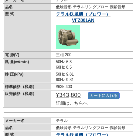
品名
低騒音形 テラルリングブロー 低騒音形
型 式
テラル送風機（ブロワー）
VFZ801AN
電 源(V)
三相 200
風 量(㎣/min)
50Hz 6.3
60Hz 8.5
静 圧(kPa)
50Hz 9.81
60Hz 9.81
標準価格（税別）
¥635,400
販売価格（税別）
¥343,800
カートに入れる
詳細はこちらへ
メーカー名
テラル
品名
低騒音形 テラルリングブロー 低騒音形
型 式
テラル送風機（ブロワー）