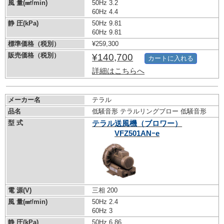
風 量(㎣/min)
50Hz 3.2
60Hz 4.4
静 圧(kPa)
50Hz 9.81
60Hz 9.81
標準価格（税別）
¥259,300
販売価格（税別）
¥140,700
カートに入れる
詳細はこちらへ
メーカー名
テラル
品名
低騒音形 テラルリングブロー 低騒音形
型 式
テラル送風機（ブロワー）
VFZ501ANｰe
電 源(V)
三相 200
風 量(㎣/min)
50Hz 2.4
60Hz 3
静 圧(kPa)
50Hz 6.86