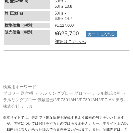
風 量(㎣/min)
50Hz -
60Hz 10.8
静 圧(kPa)
50Hz -
60Hz 14.7
標準価格（税別）
¥1,127,000
販売価格（税別）
¥625,700
カートに入れる
詳細はこちらへ
検索用キーワード
ブロワー 送付機 テラル リングブロー ブロワー テラル株式会社 テ
ラルリングブロー 低騒音形 VFZ801AN VFZ801AN VFZ-AN テラル
株式会社 テラル
※本サイトでは、最新で正確な情報を記載するよう最善の努力をいたします
が、内容については保証をするものではありません。万一、本サイト上の記
載内容に誤りがあった場合でも責任を負いかねます。また、記載内容は、予