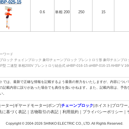
BP-025-15
0.6
単相 200
250
15
ーワード
ブロック チェインブロック 象印チェーンブロック プレントロリ形 象印チエンブロ
BP型 二速型 単相200V プレントロリ結合式 αHBP-016-15 αHBP-016-15 AHB
トでは、最新で正確な情報を記載するよう最善の努力をいたしますが、内容につい
の記載内容に誤りがあった場合でも責任を負いかねます。また、記載内容は、予告
い。
モーター
ギヤードモーター
ポンプ
チェーンブロック
ホイスト
ブロワー
法に基づく表記
古物取引の表記
利用規約
プライバシーポリシー
Copyright © 2004-2026
SHINKO ELECTRIC CO., LTD.
All Rights Reserved.