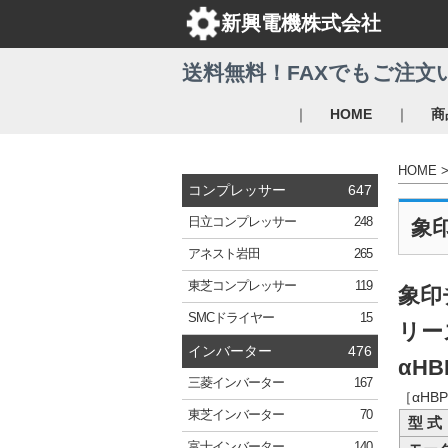
新興電機株式会社
送料無料！FAXでもご注文
｜
｜
HOME
商
HOME
コンプレッサー
647
日立
コンプレッサー
248
象
アネスト岩田
265
東芝
コンプレッサー
119
象印
SMC
ドライヤー
15
リー
インバーター
476
αHBP
三菱
インバーター
167
［αHB
東芝
インバーター
70
型 式
富士
インバーター
140