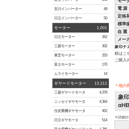
モー
電 源
安川
インバーター
49
定格
日立
インバーター
50
標準
モーター
1,001
自 重
日立
モーター
262
メー
三菱
モーター
302
象印チエ
頼はこ
東芝
モーター
253
ご購入
富士
モーター
170
ムライ
モーター
14
ギヤードモーター
13,212
＊他の
三菱
ギヤードモータ
4,378
象印
ニッセイ
ギヤモータ
4,364
αH
住友重機
ギヤモータ
452
※詳細仕
日立
ギヤモータ
514