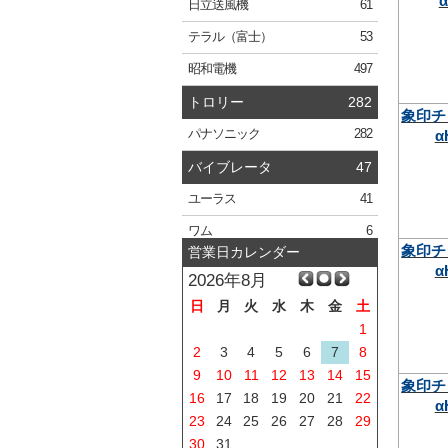
α
日立
送風機
61
テラル
（富士）
53
昭和電機
497
トロリー
282
象印チ
α
パナソニック
282
バイブレータ
47
ユーラス
41
ワム
6
象印チ
営業日カレンダー
α
2026年8月
日
月
火
水
木
金
土
1
2
3
4
5
6
7
8
9
10
11
12
13
14
15
象印チ
16
17
18
19
20
21
22
α
23
24
25
26
27
28
29
30
31