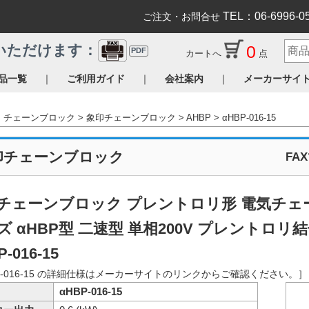
TEL：06-6996-0
ご注文・お問合せ
0
いただけます：
PDF
カートへ
点
｜
｜
｜
品一覧
ご利用ガイド
会社案内
メーカーサイ
チェーンブロック
象印チェーンブロック
AHBP
αHBP-016-15
印チェーンブロック
FA
チェーンブロック プレントロリ形 電気チェ
ズ αHBP型 二速型 単相200V プレントロリ
-016-15
P-016-15 の詳細仕様はメーカーサイトのリンクからご確認ください。］
αHBP-016-15