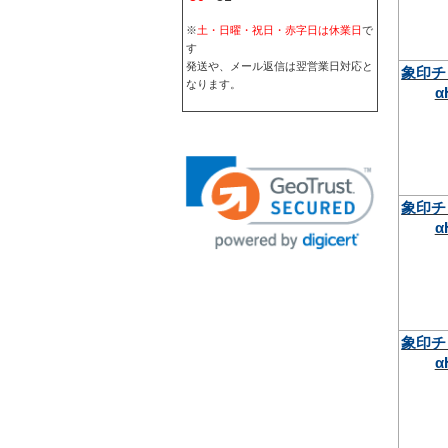
※
土・日曜・祝日・赤字日は休業日
で
す
発送や、メール返信は翌営業日対応と
象印チ
なります。
α
象印チ
α
象印チ
α