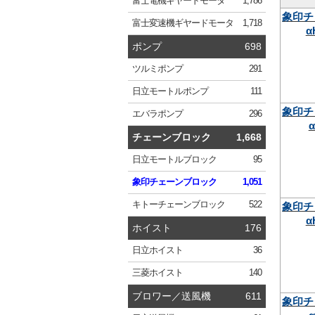
富士電機
ギヤードモータ
1,786
象印チ
富士変速機
ギヤードモータ
1,718
α
ポンプ
698
ツルミ
ポンプ
291
日立
モートルポンプ
111
象印チ
エバラ
ポンプ
296
α
チェーンブロック
1,668
日立
モートルブロック
95
象印
チェーンブロック
1,051
キトー
チェーンブロック
522
象印チ
α
ホイスト
176
日立
ホイスト
36
三菱
ホイスト
140
ブロワー／送風機
611
象印チ