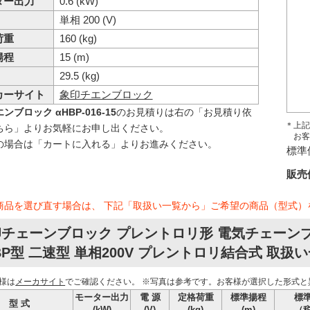
ター出力
0.6 (kW)
単相 200 (V)
荷重
160 (kg)
揚程
15 (m)
29.5 (kg)
カーサイト
象印チエンブロック
ンブロック αHBP-016-15
のお見積りは右の「お見積り依
＊上記
ちら」よりお気軽にお申し出ください。
お客
の場合は「カートに入れる」よりお進みください。
標準
販売
商品を選び直す場合は、 下記「取扱い一覧から」ご希望の商品（型式）
チェーンブロック プレントロリ形 電気チェーン
BP型 二速型 単相200V プレントロリ結合式 取扱
様は
メーカサイト
でご確認ください。
※写真は参考です。お客様が選択した形式と
モーター出力
電 源
定格荷重
標準揚程
標
型 式
(kW)
(V)
(kg)
(m)
（