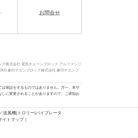
お問合せ
-
ック株式会社 電気チェーンブロック アルファシリ
P V 160KG 象印チエンブロック株式会社 象印チエンブ
ては保証をするものではありません。万一、本サ
なしに変更されることがありますので、ご承知お
／送風機
トロリー
バイブレータ
サイトマップ