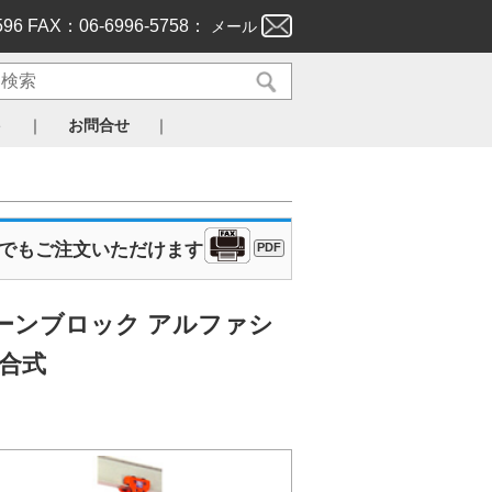
596 FAX：06-6996-5758：
メール
｜
｜
ト
お問合せ
Xでもご注文いただけます
PDF
ーンブロック アルファシ
結合式