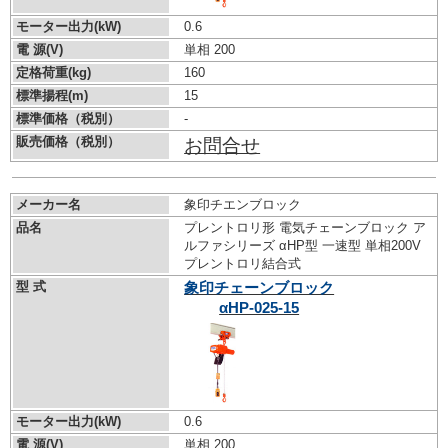
モーター出力(kW)
0.6
電 源(V)
単相 200
定格荷重(kg)
160
標準揚程(m)
15
標準価格（税別）
-
販売価格（税別）
お問合せ
メーカー名
象印チエンブロック
品名
プレントロリ形 電気チェーンブロック ア
ルファシリーズ αHP型 一速型 単相200V
プレントロリ結合式
型 式
象印チェーンブロック
αHP-025-15
モーター出力(kW)
0.6
電 源(V)
単相 200