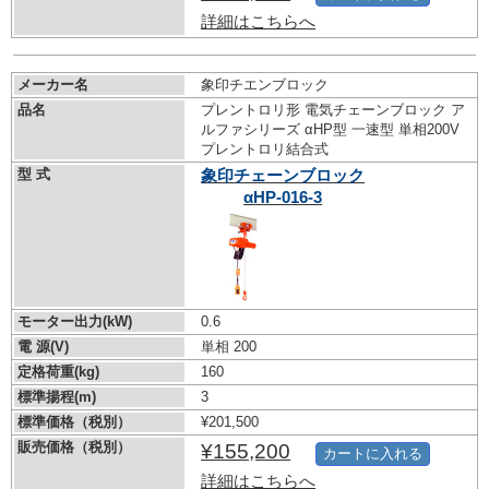
詳細はこちらへ
メーカー名
象印チエンブロック
品名
プレントロリ形 電気チェーンブロック ア
ルファシリーズ αHP型 一速型 単相200V
プレントロリ結合式
型 式
象印チェーンブロック
αHP-016-3
モーター出力(kW)
0.6
電 源(V)
単相 200
定格荷重(kg)
160
標準揚程(m)
3
標準価格（税別）
¥201,500
販売価格（税別）
¥155,200
カートに入れる
詳細はこちらへ