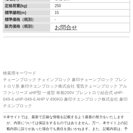
定格荷重(kg)
250
標準揚程(m)
15
標準価格（税別）
-
販売価格（税別）
お問合せ
検索用キーワード
チェーンブロック チェインブロック 象印チェーンブロック プレン
トロリ形 象印チエンブロック株式会社 電気チェーンブロック アル
ファシリーズ αHP型 一速型 単相200V プレントロリ結合式 αHP-
049-6 αHP-049-6 AHP V 490KG 象印チエンブロック株式会社 象印
チエンブロック
※本サイトでは、最新で正確な情報を記載するよう最善の努力をいたします
が、内容については保証をするものではありません。万一、本サイト上の記
載内容に誤りがあった場合でも責任を負いかねます。また、記載内容は、予