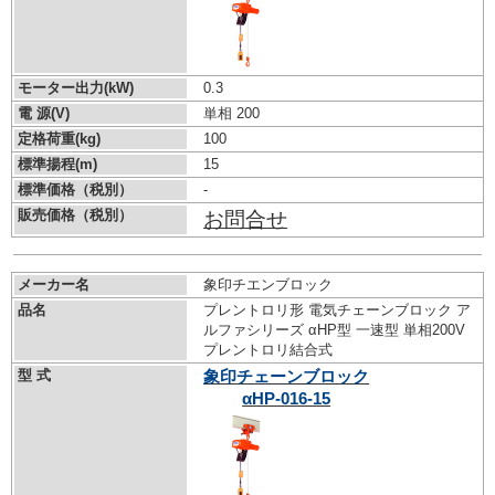
モーター出力(kW)
0.3
電 源(V)
単相 200
定格荷重(kg)
100
標準揚程(m)
15
標準価格（税別）
-
販売価格（税別）
お問合せ
メーカー名
象印チエンブロック
品名
プレントロリ形 電気チェーンブロック ア
ルファシリーズ αHP型 一速型 単相200V
プレントロリ結合式
型 式
象印チェーンブロック
αHP-016-15