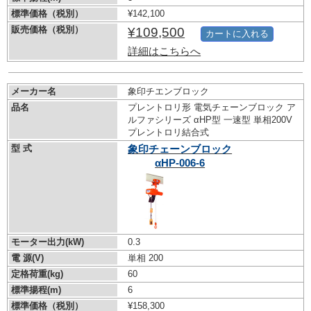
標準価格（税別）
¥142,100
販売価格（税別）
¥109,500
カートに入れる
詳細はこちらへ
メーカー名
象印チエンブロック
品名
プレントロリ形 電気チェーンブロック ア
ルファシリーズ αHP型 一速型 単相200V
プレントロリ結合式
型 式
象印チェーンブロック
αHP-006-6
モーター出力(kW)
0.3
電 源(V)
単相 200
定格荷重(kg)
60
標準揚程(m)
6
標準価格（税別）
¥158,300