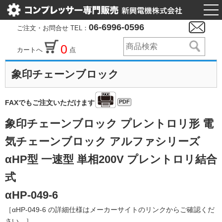
togg
nav
06-6996-0596
ご注文・お問合せ TEL：
0
カートへ
点
象印チェーンブロック
PDF
FAXでもご注文いただけます
象印チェーンブロック プレントロリ形 電
気チェーンブロック アルファシリーズ
αHP型 一速型 単相200V プレントロリ結合
式
αHP-049-6
［αHP-049-6 の詳細仕様はメーカーサイトのリンクからご確認くだ
さい。］