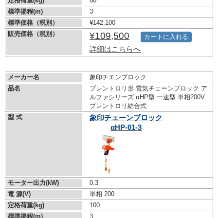
定格荷重(kg)
60
標準揚程(m)
3
標準価格（税別）
¥142,100
販売価格（税別）
¥109,500
カートに入れる
詳細はこちらへ
メーカー名
象印チエンブロック
品名
プレントロリ形 電気チェーンブロック ア
ルファシリーズ αHP型 一速型 単相200V
プレントロリ結合式
型 式
象印チェーンブロック
αHP-01-3
モーター出力(kW)
0.3
電 源(V)
単相 200
定格荷重(kg)
100
標準揚程(m)
3