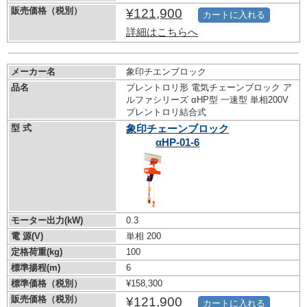
販売価格（税別）
¥121,900
カートに入れる
詳細はこちらへ
メーカー名
象印チエンブロック
品名
プレントロリ形 電気チェーンブロック ア
ルファシリーズ αHP型 一速型 単相200V
プレントロリ結合式
型 式
象印チェーンブロック
αHP-01-6
モーター出力(kW)
0.3
電 源(V)
単相 200
定格荷重(kg)
100
標準揚程(m)
6
標準価格（税別）
¥158,300
販売価格（税別）
¥121,900
カートに入れる