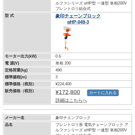
ルファシリーズ αHP型 一速型 単相200V
プレントロリ結合式
型 式
象印チェーンブロック
αHP-049-3
モーター出力(kW)
0.6
電 源(V)
単相 200
定格荷重(kg)
490
標準揚程(m)
3
標準価格（税別）
¥224,400
販売価格（税別）
¥172,800
カートに入れる
詳細はこちらへ
メーカー名
象印チエンブロック
品名
プレントロリ形 電気チェーンブロック ア
ルファシリーズ αHP型 一速型 単相200V