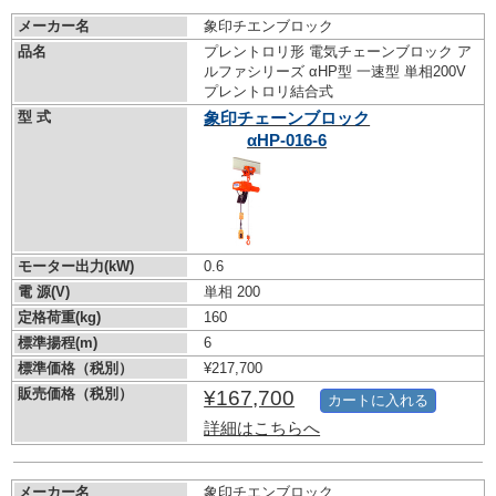
メーカー名
象印チエンブロック
品名
プレントロリ形 電気チェーンブロック ア
ルファシリーズ αHP型 一速型 単相200V
プレントロリ結合式
型 式
象印チェーンブロック
αHP-016-6
モーター出力(kW)
0.6
電 源(V)
単相 200
定格荷重(kg)
160
標準揚程(m)
6
標準価格（税別）
¥217,700
販売価格（税別）
¥167,700
カートに入れる
詳細はこちらへ
メーカー名
象印チエンブロック