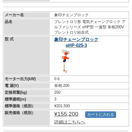
メーカー名
象印チエンブロック
品名
プレントロリ形 電気チェーンブロック ア
ルファシリーズ αHP型 一速型 単相200V
プレントロリ結合式
型 式
象印チェーンブロック
αHP-025-3
モーター出力(kW)
0.6
電 源(V)
単相 200
定格荷重(kg)
250
標準揚程(m)
3
標準価格（税別）
¥201,500
販売価格（税別）
¥155,200
カートに入れる
詳細はこちらへ