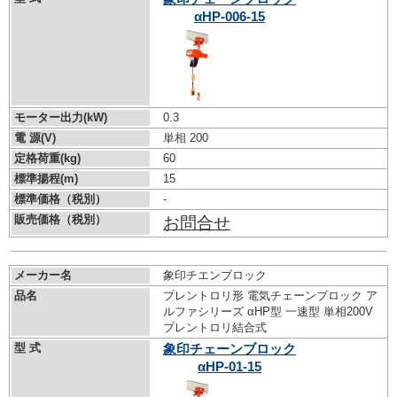
αHP-006-15
モーター出力(kW)
0.3
電 源(V)
単相 200
定格荷重(kg)
60
標準揚程(m)
15
標準価格（税別）
-
販売価格（税別）
お問合せ
メーカー名
象印チエンブロック
品名
プレントロリ形 電気チェーンブロック ア
ルファシリーズ αHP型 一速型 単相200V
プレントロリ結合式
型 式
象印チェーンブロック
αHP-01-15