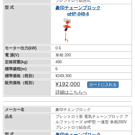
プレントロリ結合式
型 式
象印チェーンブロック
αHP-049-6
モーター出力(kW)
0.6
電 源(V)
単相 200
定格荷重(kg)
490
標準揚程(m)
6
標準価格（税別）
¥249,300
販売価格（税別）
¥192,000
カートに入れる
詳細はこちらへ
メーカー名
象印チエンブロック
品名
プレントロリ形 電気チェーンブロック ア
ルファシリーズ αHP型 一速型 単相200V
プレントロリ結合式
型 式
象印チェーンブロック