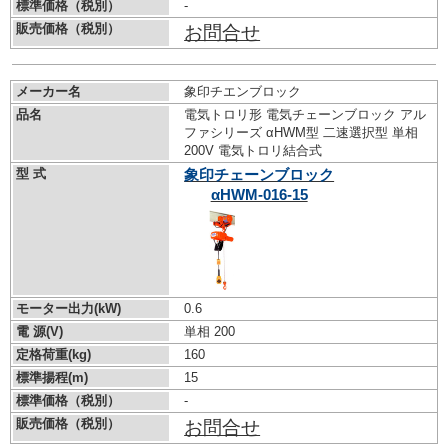
標準価格（税別）
-
販売価格（税別）
お問合せ
メーカー名
象印チエンブロック
品名
電気トロリ形 電気チェーンブロック アル
ファシリーズ αHWM型 二速選択型 単相
200V 電気トロリ結合式
型 式
象印チェーンブロック
αHWM-016-15
モーター出力(kW)
0.6
電 源(V)
単相 200
定格荷重(kg)
160
標準揚程(m)
15
標準価格（税別）
-
販売価格（税別）
お問合せ