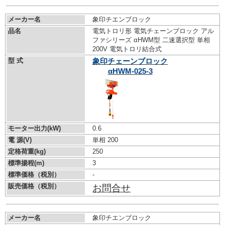
メーカー名
象印チエンブロック
品名
電気トロリ形 電気チェーンブロック アル
ファシリーズ αHWM型 二速選択型 単相
200V 電気トロリ結合式
型 式
象印チェーンブロック
αHWM-025-3
モーター出力(kW)
0.6
電 源(V)
単相 200
定格荷重(kg)
250
標準揚程(m)
3
標準価格（税別）
-
販売価格（税別）
お問合せ
メーカー名
象印チエンブロック