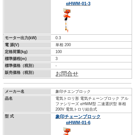
αHWM-01-3
モーター出力(kW)
0.3
電 源(V)
単相 200
定格荷重(kg)
100
標準揚程(m)
3
標準価格（税別）
-
販売価格（税別）
お問合せ
メーカー名
象印チエンブロック
品名
電気トロリ形 電気チェーンブロック アル
ファシリーズ αHWM型 二速選択型 単相
200V 電気トロリ結合式
型 式
象印チェーンブロック
αHWM-01-6