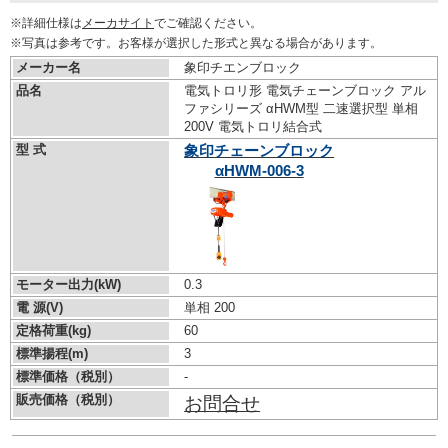
※詳細仕様は
メーカサイト
でご確認ください。
※写真は参考です。お客様が選択した形式と異なる場合があります。
メーカー名
象印チエンブロック
品名
電気トロリ形 電気チェーンブロック アル
ファシリーズ αHWM型 二速選択型 単相
200V 電気トロリ結合式
型 式
象印チェーンブロック
αHWM-006-3
モーター出力(kW)
0.3
電 源(V)
単相 200
定格荷重(kg)
60
標準揚程(m)
3
標準価格（税別）
-
販売価格（税別）
お問合せ