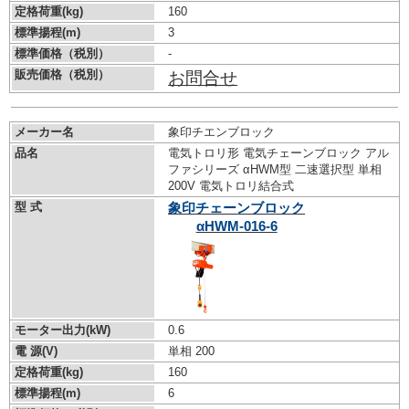
定格荷重(kg)
160
標準揚程(m)
3
標準価格（税別）
-
販売価格（税別）
お問合せ
メーカー名
象印チエンブロック
品名
電気トロリ形 電気チェーンブロック アル
ファシリーズ αHWM型 二速選択型 単相
200V 電気トロリ結合式
型 式
象印チェーンブロック
αHWM-016-6
モーター出力(kW)
0.6
電 源(V)
単相 200
定格荷重(kg)
160
標準揚程(m)
6