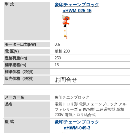
型 式
象印チェーンブロック
αHWM-025-15
モーター出力(kW)
0.6
電 源(V)
単相 200
定格荷重(kg)
250
標準揚程(m)
15
標準価格（税別）
-
販売価格（税別）
お問合せ
メーカー名
象印チエンブロック
品名
電気トロリ形 電気チェーンブロック アル
ファシリーズ αHWM型 二速選択型 単相
200V 電気トロリ結合式
型 式
象印チェーンブロック
αHWM-049-3