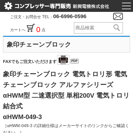
togg
nav
06-6996-0596
ご注文・お問合せ TEL：
0
カートへ
点
象印チェーンブロック
PDF
FAXでもご注文いただけます
象印チェーンブロック 電気トロリ形 電気
チェーンブロック アルファシリーズ
αHWM型 二速選択型 単相200V 電気トロリ
結合式
αHWM-049-3
［αHWM-049-3 の詳細仕様はメーカーサイトのリンクからご確認く
ださい。］