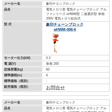
メーカー名
象印チエンブロック
品名
電気トロリ形 電気チェーンブロック アル
ファシリーズ αHWM型 二速選択型 単相
200V 電気トロリ結合式
型 式
象印チェーンブロック
αHWM-006-6
モーター出力(kW)
0.3
電 源(V)
単相 200
定格荷重(kg)
60
標準揚程(m)
6
標準価格（税別）
-
販売価格（税別）
お問合せ
メーカー名
象印チエンブロック
品名
電気トロリ形 電気チェーンブロック アル