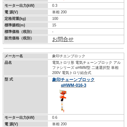
モーター出力(kW)
0.3
電 源(V)
単相 200
定格荷重(kg)
100
標準揚程(m)
15
標準価格（税別）
-
販売価格（税別）
お問合せ
メーカー名
象印チエンブロック
品名
電気トロリ形 電気チェーンブロック アル
ファシリーズ αHWM型 二速選択型 単相
200V 電気トロリ結合式
型 式
象印チェーンブロック
αHWM-016-3
モーター出力(kW)
0.6
電 源(V)
単相 200