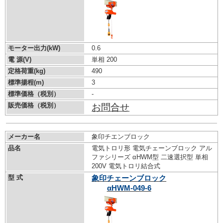
モーター出力(kW)
0.6
電 源(V)
単相 200
定格荷重(kg)
490
標準揚程(m)
3
標準価格（税別）
-
販売価格（税別）
お問合せ
メーカー名
象印チエンブロック
品名
電気トロリ形 電気チェーンブロック アル
ファシリーズ αHWM型 二速選択型 単相
200V 電気トロリ結合式
型 式
象印チェーンブロック
αHWM-049-6