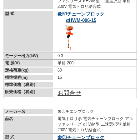
ファシリーズ αHWM型 二速選択型 単相
200V 電気トロリ結合式
型 式
象印チェーンブロック
αHWM-006-15
モーター出力(kW)
0.3
電 源(V)
単相 200
定格荷重(kg)
60
標準揚程(m)
15
標準価格（税別）
-
販売価格（税別）
お問合せ
メーカー名
象印チエンブロック
品名
電気トロリ形 電気チェーンブロック アル
ファシリーズ αHWM型 二速選択型 単相
200V 電気トロリ結合式
型 式
象印チェーンブロック