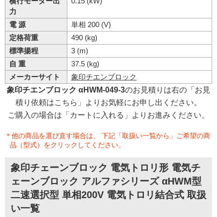
横行モーター出
0.15 (kW)
力
電 源
単相 200 (V)
定格荷重
490 (kg)
標準揚程
3 (m)
自 重
37.5 (kg)
メーカーサイト
象印チエンブロック
象印チエンブロック αHWM-049-3
のお見積りは右の「お見
積り依頼はこちら」よりお気軽にお申し出ください。
ご購入の場合は「カートに入れる」よりお進みください。
＊他の商品を選び直す場合は、 下記「取扱い一覧から」ご希望の商
品（型式）をクリックしてください。
象印チェーンブロック 電気トロリ形 電気チ
ェーンブロック アルファシリーズ αHWM型
二速選択型 単相200V 電気トロリ結合式 取扱
い一覧