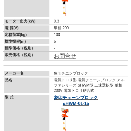
モーター出力(kW)
0.3
電 源(V)
単相 200
定格荷重(kg)
100
標準揚程(m)
6
標準価格（税別）
-
販売価格（税別）
お問合せ
メーカー名
象印チエンブロック
品名
電気トロリ形 電気チェーンブロック アル
ファシリーズ αHWM型 二速選択型 単相
200V 電気トロリ結合式
型 式
象印チェーンブロック
αHWM-01-15