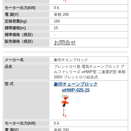
モーター出力(kW)
0.6
電 源(V)
単相 200
定格荷重(kg)
160
標準揚程(m)
15
標準価格（税別）
-
販売価格（税別）
お問合せ
メーカー名
象印チエンブロック
品名
プレントロリ形 電気チェーンブロック ア
ルファシリーズ αHWP型 二速選択型 単相
200V プレントロリ結合式
型 式
象印チェーンブロック
αHWP-025-15
モーター出力(kW)
0.6
電 源(V)
単相 200