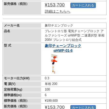
販売価格（税別）
¥153,700
カートに入れる
詳細はこちらへ
メーカー名
象印チエンブロック
品名
プレントロリ形 電気チェーンブロック ア
ルファシリーズ αHWP型 二速選択型 単相
200V プレントロリ結合式
型 式
象印チェーンブロック
αHWP-01-6
モーター出力(kW)
0.3
電 源(V)
単相 200
定格荷重(kg)
100
標準揚程(m)
6
標準価格（税別）
¥199,600
販売価格（税別）
¥153,700
カートに入れる