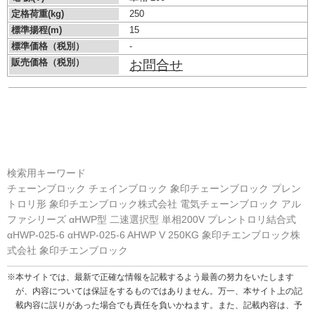
定格荷重(kg)
250
標準揚程(m)
15
標準価格（税別）
-
販売価格（税別）
お問合せ
検索用キーワード
チェーンブロック チェインブロック 象印チェーンブロック プレン
トロリ形 象印チエンブロック株式会社 電気チェーンブロック アル
ファシリーズ αHWP型 二速選択型 単相200V プレントロリ結合式
αHWP-025-6 αHWP-025-6 AHWP V 250KG 象印チエンブロック株
式会社 象印チエンブロック
※本サイトでは、最新で正確な情報を記載するよう最善の努力をいたします
が、内容については保証をするものではありません。万一、本サイト上の記
載内容に誤りがあった場合でも責任を負いかねます。また、記載内容は、予