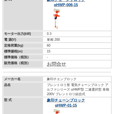
αHWP-006-15
モーター出力(kW)
0.3
電 源(V)
単相 200
定格荷重(kg)
60
標準揚程(m)
15
標準価格（税別）
-
販売価格（税別）
お問合せ
メーカー名
象印チエンブロック
品名
プレントロリ形 電気チェーンブロック ア
ルファシリーズ αHWP型 二速選択型 単相
200V プレントロリ結合式
型 式
象印チェーンブロック
αHWP-01-15