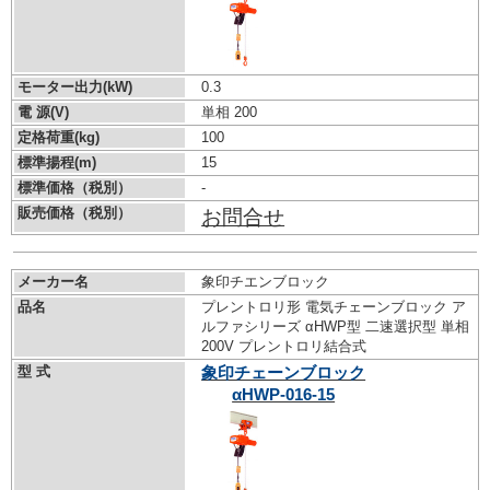
モーター出力(kW)
0.3
電 源(V)
単相 200
定格荷重(kg)
100
標準揚程(m)
15
標準価格（税別）
-
販売価格（税別）
お問合せ
メーカー名
象印チエンブロック
品名
プレントロリ形 電気チェーンブロック ア
ルファシリーズ αHWP型 二速選択型 単相
200V プレントロリ結合式
型 式
象印チェーンブロック
αHWP-016-15