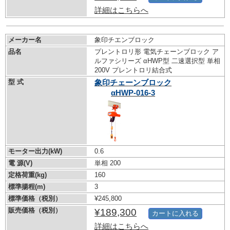
詳細はこちらへ
メーカー名
象印チエンブロック
品名
プレントロリ形 電気チェーンブロック ア
ルファシリーズ αHWP型 二速選択型 単相
200V プレントロリ結合式
型 式
象印チェーンブロック
αHWP-016-3
モーター出力(kW)
0.6
電 源(V)
単相 200
定格荷重(kg)
160
標準揚程(m)
3
標準価格（税別）
¥245,800
販売価格（税別）
¥189,300
カートに入れる
詳細はこちらへ