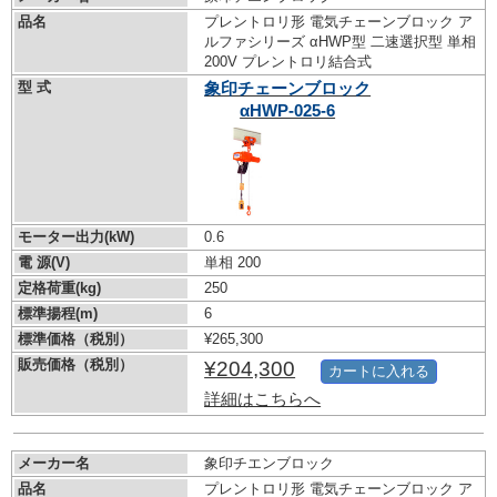
品名
プレントロリ形 電気チェーンブロック ア
ルファシリーズ αHWP型 二速選択型 単相
200V プレントロリ結合式
型 式
象印チェーンブロック
αHWP-025-6
モーター出力(kW)
0.6
電 源(V)
単相 200
定格荷重(kg)
250
標準揚程(m)
6
標準価格（税別）
¥265,300
販売価格（税別）
¥204,300
カートに入れる
詳細はこちらへ
メーカー名
象印チエンブロック
品名
プレントロリ形 電気チェーンブロック ア