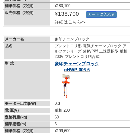
標準価格（税別）
¥180,100
販売価格（税別）
¥138,700
カートに入れる
詳細はこちらへ
メーカー名
象印チエンブロック
品名
プレントロリ形 電気チェーンブロック ア
ルファシリーズ αHWP型 二速選択型 単相
200V プレントロリ結合式
型 式
象印チェーンブロック
αHWP-006-6
モーター出力(kW)
0.3
電 源(V)
単相 200
定格荷重(kg)
60
標準揚程(m)
6
標準価格（税別）
¥199,600