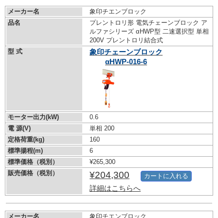
メーカー名
象印チエンブロック
品名
プレントロリ形 電気チェーンブロック ア
ルファシリーズ αHWP型 二速選択型 単相
200V プレントロリ結合式
型 式
象印チェーンブロック
αHWP-016-6
モーター出力(kW)
0.6
電 源(V)
単相 200
定格荷重(kg)
160
標準揚程(m)
6
標準価格（税別）
¥265,300
販売価格（税別）
¥204,300
カートに入れる
詳細はこちらへ
メーカー名
象印チエンブロック