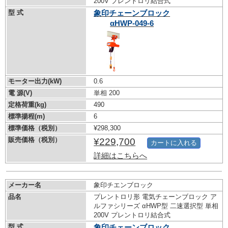
200V プレントロリ結合式
型 式
象印チェーンブロック
αHWP-049-6
モーター出力(kW)
0.6
電 源(V)
単相 200
定格荷重(kg)
490
標準揚程(m)
6
標準価格（税別）
¥298,300
販売価格（税別）
¥229,700
カートに入れる
詳細はこちらへ
メーカー名
象印チエンブロック
品名
プレントロリ形 電気チェーンブロック ア
ルファシリーズ αHWP型 二速選択型 単相
200V プレントロリ結合式
型 式
象印チェーンブロック