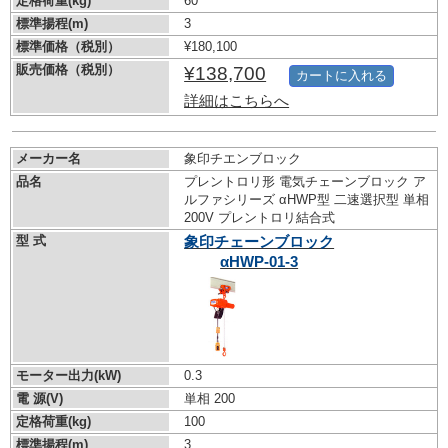
定格荷重(kg)
60
標準揚程(m)
3
標準価格（税別）
¥180,100
販売価格（税別）
¥138,700
カートに入れる
詳細はこちらへ
メーカー名
象印チエンブロック
品名
プレントロリ形 電気チェーンブロック ア
ルファシリーズ αHWP型 二速選択型 単相
200V プレントロリ結合式
型 式
象印チェーンブロック
αHWP-01-3
モーター出力(kW)
0.3
電 源(V)
単相 200
定格荷重(kg)
100
標準揚程(m)
3