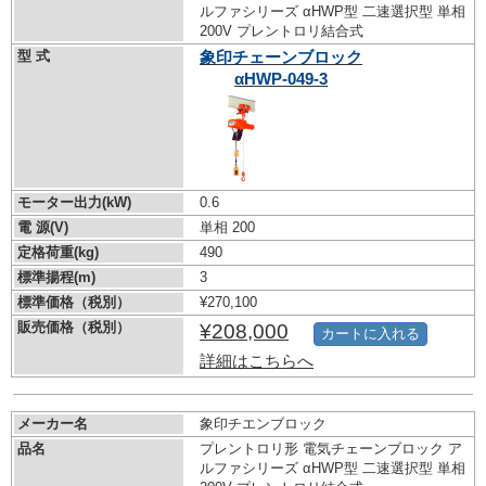
ルファシリーズ αHWP型 二速選択型 単相
200V プレントロリ結合式
型 式
象印チェーンブロック
αHWP-049-3
モーター出力(kW)
0.6
電 源(V)
単相 200
定格荷重(kg)
490
標準揚程(m)
3
標準価格（税別）
¥270,100
販売価格（税別）
¥208,000
カートに入れる
詳細はこちらへ
メーカー名
象印チエンブロック
品名
プレントロリ形 電気チェーンブロック ア
ルファシリーズ αHWP型 二速選択型 単相