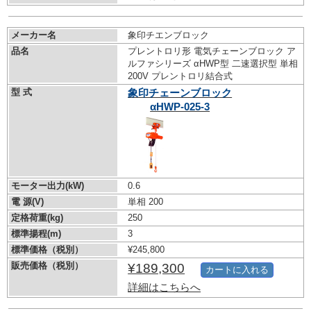
メーカー名
象印チエンブロック
品名
プレントロリ形 電気チェーンブロック ア
ルファシリーズ αHWP型 二速選択型 単相
200V プレントロリ結合式
型 式
象印チェーンブロック
αHWP-025-3
モーター出力(kW)
0.6
電 源(V)
単相 200
定格荷重(kg)
250
標準揚程(m)
3
標準価格（税別）
¥245,800
販売価格（税別）
¥189,300
カートに入れる
詳細はこちらへ