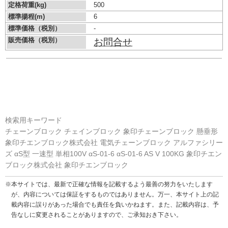
定格荷重(kg)
500
標準揚程(m)
6
標準価格（税別）
-
販売価格（税別）
お問合せ
検索用キーワード
チェーンブロック チェインブロック 象印チェーンブロック 懸垂形
象印チエンブロック株式会社 電気チェーンブロック アルファシリー
ズ αS型 一速型 単相100V αS-01-6 αS-01-6 AS V 100KG 象印チエン
ブロック株式会社 象印チエンブロック
※本サイトでは、最新で正確な情報を記載するよう最善の努力をいたします
が、内容については保証をするものではありません。万一、本サイト上の記
載内容に誤りがあった場合でも責任を負いかねます。また、記載内容は、予
告なしに変更されることがありますので、ご承知おき下さい。