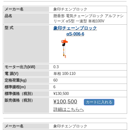
メーカー名
象印チエンブロック
品名
懸垂形 電気チェーンブロック アルファシ
リーズ αS型 一速型 単相100V
型 式
象印チェーンブロック
αS-006-6
モーター出力(kW)
0.3
電 源(V)
単相 100-110
定格荷重(kg)
60
標準揚程(m)
6
標準価格（税別）
¥130,500
販売価格（税別）
¥100,500
カートに入れる
詳細はこちらへ
メーカー名
象印チエンブロック