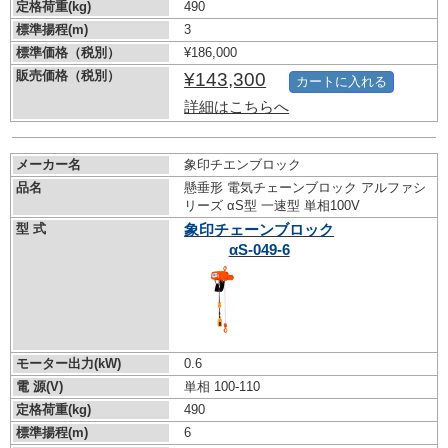
定格荷重(kg)
490
標準揚程(m)
3
標準価格（税別）
¥186,000
販売価格（税別）
¥143,300
カートに入れる
詳細はこちらへ
メーカー名
象印チエンブロック
品名
懸垂形 電気チェーンブロック アルファシ
リーズ αS型 一速型 単相100V
型 式
象印チェーンブロック
αS-049-6
モーター出力(kW)
0.6
電 源(V)
単相 100-110
定格荷重(kg)
490
標準揚程(m)
6