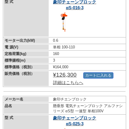
型 式
象印チェーンブロック
αS-016-3
モーター出力(kW)
0.6
電 源(V)
単相 100-110
定格荷重(kg)
160
標準揚程(m)
3
標準価格（税別）
¥164,000
販売価格（税別）
¥126,300
カートに入れる
詳細はこちらへ
メーカー名
象印チエンブロック
品名
懸垂形 電気チェーンブロック アルファシ
リーズ αS型 一速型 単相100V
型 式
象印チェーンブロック
αS-025-3