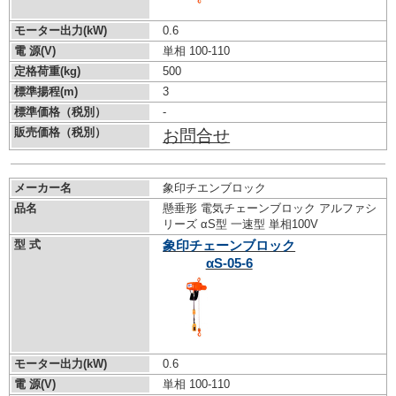
モーター出力(kW)
0.6
電 源(V)
単相 100-110
定格荷重(kg)
500
標準揚程(m)
3
標準価格（税別）
-
販売価格（税別）
お問合せ
メーカー名
象印チエンブロック
品名
懸垂形 電気チェーンブロック アルファシ
リーズ αS型 一速型 単相100V
型 式
象印チェーンブロック
αS-05-6
モーター出力(kW)
0.6
電 源(V)
単相 100-110