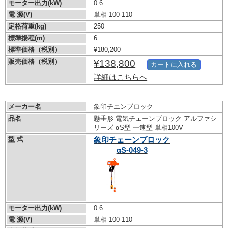
モーター出力(kW)
0.6
電 源(V)
単相 100-110
定格荷重(kg)
250
標準揚程(m)
6
標準価格（税別）
¥180,200
販売価格（税別）
¥138,800
カートに入れる
詳細はこちらへ
メーカー名
象印チエンブロック
品名
懸垂形 電気チェーンブロック アルファシ
リーズ αS型 一速型 単相100V
型 式
象印チェーンブロック
αS-049-3
モーター出力(kW)
0.6
電 源(V)
単相 100-110