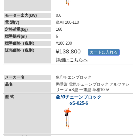
モーター出力(kW)
0.6
電 源(V)
単相 100-110
定格荷重(kg)
160
標準揚程(m)
6
標準価格（税別）
¥180,200
販売価格（税別）
¥138,800
カートに入れる
詳細はこちらへ
メーカー名
象印チエンブロック
品名
懸垂形 電気チェーンブロック アルファシ
リーズ αS型 一速型 単相100V
型 式
象印チェーンブロック
αS-025-6