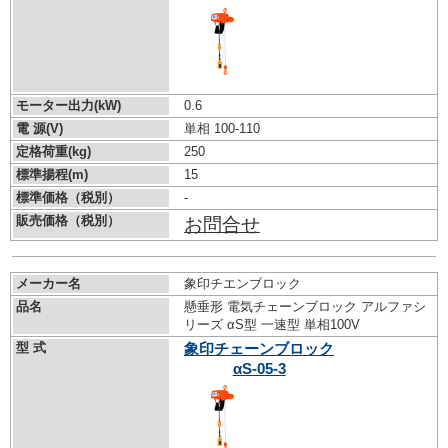
モーター出力(kW)
0.6
電 源(V)
単相 100-110
定格荷重(kg)
250
標準揚程(m)
15
標準価格（税別）
-
販売価格（税別）
お問合せ
メーカー名
象印チエンブロック
品名
懸垂形 電気チェーンブロック アルファシ
リーズ αS型 一速型 単相100V
型 式
象印チェーンブロック
αS-05-3