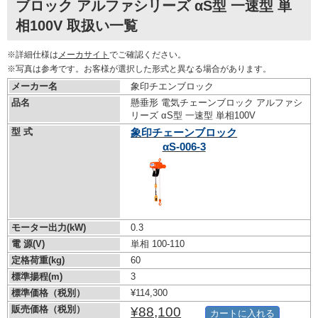
ブロック アルファシリーズ αS型 一速型 単
相100V 取扱い一覧
※詳細仕様は
メーカサイト
でご確認ください。
※写真は参考です。お客様が選択した形式と異なる場合があります。
メーカー名
象印チエンブロック
品名
懸垂形 電気チェーンブロック アルファシ
リーズ αS型 一速型 単相100V
型 式
象印チェーンブロック
αS-006-3
モーター出力(kW)
0.3
電 源(V)
単相 100-110
定格荷重(kg)
60
標準揚程(m)
3
標準価格（税別）
¥114,300
販売価格（税別）
¥88,100
カートに入れる