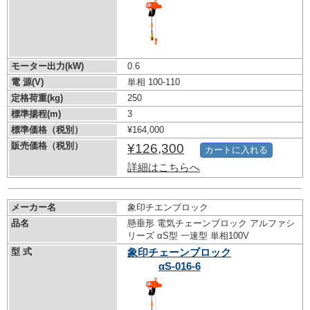
モーター出力(kW)
0.6
電 源(V)
単相 100-110
定格荷重(kg)
250
標準揚程(m)
3
標準価格（税別）
¥164,000
販売価格（税別）
¥126,300
カートに入れる
詳細はこちらへ
メーカー名
象印チエンブロック
品名
懸垂形 電気チェーンブロック アルファシ
リーズ αS型 一速型 単相100V
型 式
象印チェーンブロック
αS-016-6