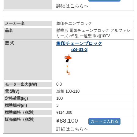
詳細はこちらへ
メーカー名
象印チエンブロック
品名
懸垂形 電気チェーンブロック アルファシ
リーズ αS型 一速型 単相100V
型 式
象印チェーンブロック
αS-01-3
モーター出力(kW)
0.3
電 源(V)
単相 100-110
定格荷重(kg)
100
標準揚程(m)
3
標準価格（税別）
¥114,300
販売価格（税別）
¥88,100
カートに入れる
詳細はこちらへ