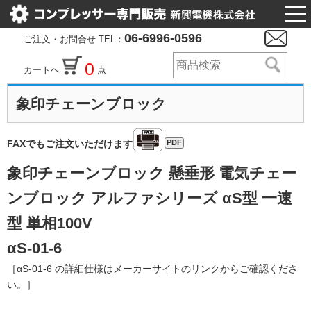
togg
nav
06-6996-0596
ご注文・お問合せ TEL：
0
カートへ
点
象印チェーンブロック
PDF
FAXでもご注文いただけます
象印チェーンブロック 懸垂形 電気チェー
ンブロック アルファシリーズ αS型 一速
型 単相100V
αS-01-6
［αS-01-6 の詳細仕様はメーカーサイトのリンクからご確認くださ
い。］