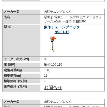
メーカー名
象印チエンブロック
品名
懸垂形 電気チェーンブロック アルファシ
リーズ αS型 一速型 単相100V
型 式
象印チェーンブロック
αS-01-15
モーター出力(kW)
0.3
電 源(V)
単相 100-110
定格荷重(kg)
100
標準揚程(m)
15
標準価格（税別）
-
販売価格（税別）
お問合せ
メーカー名
象印チエンブロック