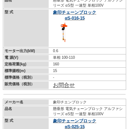
品名
懸垂形 電気チェーンブロック アルファシ
リーズ αS型 一速型 単相100V
型 式
象印チェーンブロック
αS-016-15
モーター出力(kW)
0.6
電 源(V)
単相 100-110
定格荷重(kg)
160
標準揚程(m)
15
標準価格（税別）
-
販売価格（税別）
お問合せ
メーカー名
象印チエンブロック
品名
懸垂形 電気チェーンブロック アルファシ
リーズ αS型 一速型 単相100V
型 式
象印チェーンブロック
αS-025-15