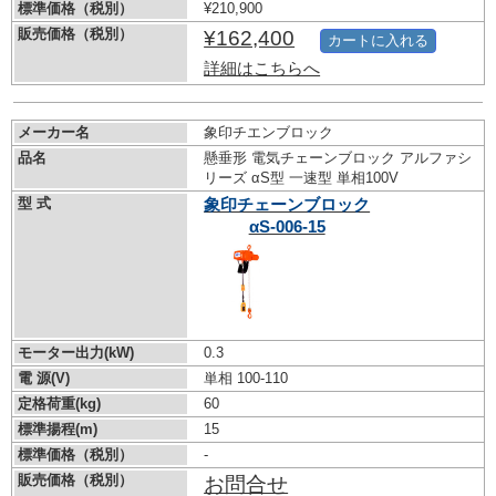
標準価格（税別）
¥210,900
販売価格（税別）
¥162,400
カートに入れる
詳細はこちらへ
メーカー名
象印チエンブロック
品名
懸垂形 電気チェーンブロック アルファシ
リーズ αS型 一速型 単相100V
型 式
象印チェーンブロック
αS-006-15
モーター出力(kW)
0.3
電 源(V)
単相 100-110
定格荷重(kg)
60
標準揚程(m)
15
標準価格（税別）
-
販売価格（税別）
お問合せ