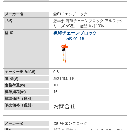
メーカー名
象印チエンブロック
品名
懸垂形 電気チェーンブロック アルファシ
リーズ αS型 一速型 単相100V
型 式
象印チェーンブロック
αS-01-15
モーター出力(kW)
0.3
電 源(V)
単相 100-110
定格荷重(kg)
100
標準揚程(m)
15
標準価格（税別）
-
販売価格（税別）
お問合せ
メーカー名
象印チエンブロック