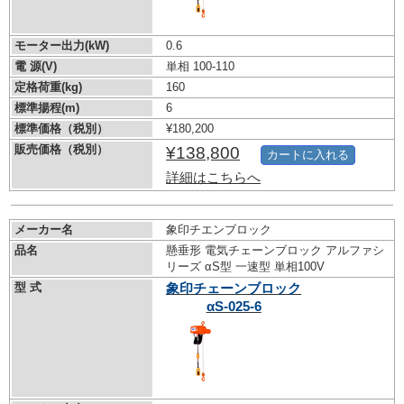
モーター出力(kW)
0.6
電 源(V)
単相 100-110
定格荷重(kg)
160
標準揚程(m)
6
標準価格（税別）
¥180,200
販売価格（税別）
¥138,800
カートに入れる
詳細はこちらへ
メーカー名
象印チエンブロック
品名
懸垂形 電気チェーンブロック アルファシ
リーズ αS型 一速型 単相100V
型 式
象印チェーンブロック
αS-025-6