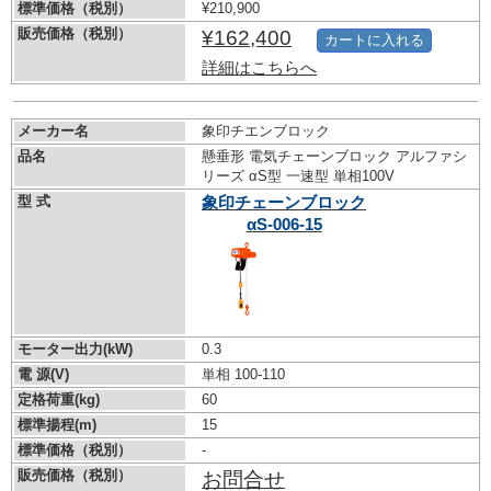
標準価格（税別）
¥210,900
販売価格（税別）
¥162,400
カートに入れる
詳細はこちらへ
メーカー名
象印チエンブロック
品名
懸垂形 電気チェーンブロック アルファシ
リーズ αS型 一速型 単相100V
型 式
象印チェーンブロック
αS-006-15
モーター出力(kW)
0.3
電 源(V)
単相 100-110
定格荷重(kg)
60
標準揚程(m)
15
標準価格（税別）
-
販売価格（税別）
お問合せ