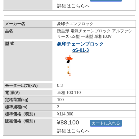
詳細はこちらへ
メーカー名
象印チエンブロック
品名
懸垂形 電気チェーンブロック アルファシ
リーズ αS型 一速型 単相100V
型 式
象印チェーンブロック
αS-01-3
モーター出力(kW)
0.3
電 源(V)
単相 100-110
定格荷重(kg)
100
標準揚程(m)
3
標準価格（税別）
¥114,300
販売価格（税別）
¥88,100
カートに入れる
詳細はこちらへ