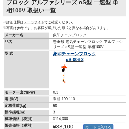
ブロック アルファシリーズ αS型 一速型 単
相100V 取扱い一覧
※詳細仕様は
メーカサイト
でご確認ください。
※写真は参考です。お客様が選択した形式と異なる場合があります。
メーカー名
象印チエンブロック
品名
懸垂形 電気チェーンブロック アルファシ
リーズ αS型 一速型 単相100V
型 式
象印チェーンブロック
αS-006-3
モーター出力(kW)
0.3
電 源(V)
単相 100-110
定格荷重(kg)
60
標準揚程(m)
3
標準価格（税別）
¥114,300
販売価格（税別）
¥88,100
カートに入れる