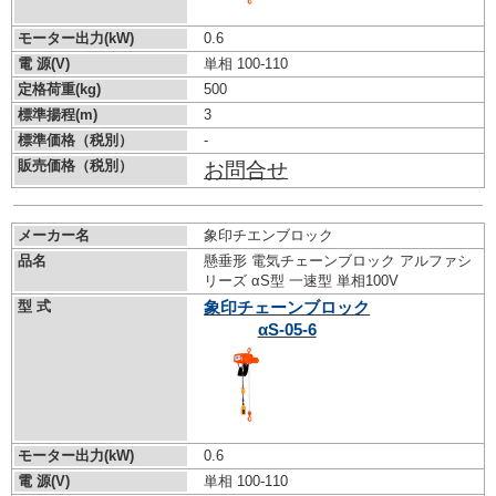
モーター出力(kW)
0.6
電 源(V)
単相 100-110
定格荷重(kg)
500
標準揚程(m)
3
標準価格（税別）
-
販売価格（税別）
お問合せ
メーカー名
象印チエンブロック
品名
懸垂形 電気チェーンブロック アルファシ
リーズ αS型 一速型 単相100V
型 式
象印チェーンブロック
αS-05-6
モーター出力(kW)
0.6
電 源(V)
単相 100-110