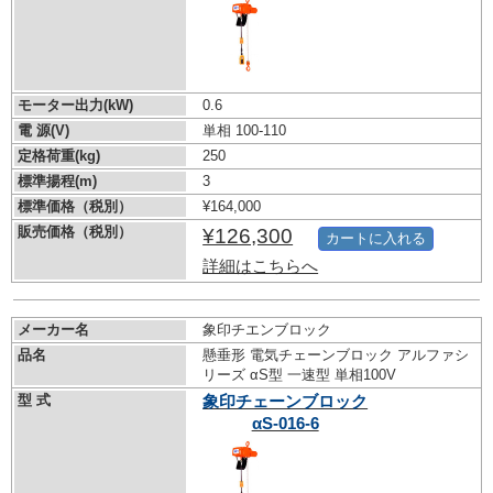
モーター出力(kW)
0.6
電 源(V)
単相 100-110
定格荷重(kg)
250
標準揚程(m)
3
標準価格（税別）
¥164,000
販売価格（税別）
¥126,300
カートに入れる
詳細はこちらへ
メーカー名
象印チエンブロック
品名
懸垂形 電気チェーンブロック アルファシ
リーズ αS型 一速型 単相100V
型 式
象印チェーンブロック
αS-016-6