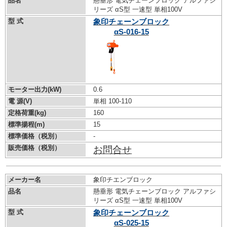
品名
懸垂形 電気チェーンブロック アルファシ
リーズ αS型 一速型 単相100V
型 式
象印チェーンブロック
αS-016-15
モーター出力(kW)
0.6
電 源(V)
単相 100-110
定格荷重(kg)
160
標準揚程(m)
15
標準価格（税別）
-
販売価格（税別）
お問合せ
メーカー名
象印チエンブロック
品名
懸垂形 電気チェーンブロック アルファシ
リーズ αS型 一速型 単相100V
型 式
象印チェーンブロック
αS-025-15