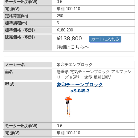
モーター出力(kW)
0.6
電 源(V)
単相 100-110
定格荷重(kg)
250
標準揚程(m)
6
標準価格（税別）
¥180,200
販売価格（税別）
¥138,800
カートに入れる
詳細はこちらへ
メーカー名
象印チエンブロック
品名
懸垂形 電気チェーンブロック アルファシ
リーズ αS型 一速型 単相100V
型 式
象印チェーンブロック
αS-049-3
モーター出力(kW)
0.6
電 源(V)
単相 100-110