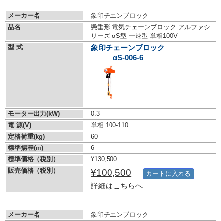
メーカー名
象印チエンブロック
品名
懸垂形 電気チェーンブロック アルファシ
リーズ αS型 一速型 単相100V
型 式
象印チェーンブロック
αS-006-6
モーター出力(kW)
0.3
電 源(V)
単相 100-110
定格荷重(kg)
60
標準揚程(m)
6
標準価格（税別）
¥130,500
販売価格（税別）
¥100,500
カートに入れる
詳細はこちらへ
メーカー名
象印チエンブロック