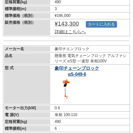
定格荷重(kg)
490
標準揚程(m)
3
標準価格（税別）
¥186,000
販売価格（税別）
¥143,300
カートに入れる
詳細はこちらへ
メーカー名
象印チエンブロック
品名
懸垂形 電気チェーンブロック アルファシ
リーズ αS型 一速型 単相100V
型 式
象印チェーンブロック
αS-049-6
モーター出力(kW)
0.6
電 源(V)
単相 100-110
定格荷重(kg)
490
標準揚程(m)
6