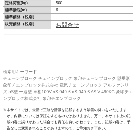
定格荷重(kg)
500
標準揚程(m)
6
標準価格（税別）
-
販売価格（税別）
お問合せ
検索用キーワード
チェーンブロック チェインブロック 象印チェーンブロック 懸垂形
象印チエンブロック株式会社 電気チェーンブロック アルファシリー
ズ αS型 一速型 単相100V αS-049-6 αS-049-6 AS V 490KG 象印チエ
ンブロック株式会社 象印チエンブロック
※本サイトでは、最新で正確な情報を記載するよう最善の努力をいたします
が、内容については保証をするものではありません。万一、本サイト上の記
載内容に誤りがあった場合でも責任を負いかねます。また、記載内容は、予
告なしに変更されることがありますので、ご承知おき下さい。