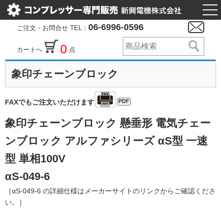
togg
nav
06-6996-0596
ご注文・お問合せ TEL：
0
カートへ
点
象印チェーンブロック
PDF
FAXでもご注文いただけます
象印チェーンブロック 懸垂形 電気チェー
ンブロック アルファシリーズ αS型 一速
型 単相100V
αS-049-6
［αS-049-6 の詳細仕様はメーカーサイトのリンクからご確認くださ
い。］