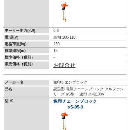
モーター出力(kW)
0.6
電 源(V)
単相 100-110
定格荷重(kg)
250
標準揚程(m)
15
標準価格（税別）
-
販売価格（税別）
お問合せ
メーカー名
象印チエンブロック
品名
懸垂形 電気チェーンブロック アルファシ
リーズ αS型 一速型 単相100V
型 式
象印チェーンブロック
αS-05-3