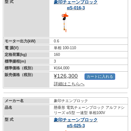
型 式
象印チェーンブロック
αS-016-3
モーター出力(kW)
0.6
電 源(V)
単相 100-110
定格荷重(kg)
160
標準揚程(m)
3
標準価格（税別）
¥164,000
販売価格（税別）
¥126,300
カートに入れる
詳細はこちらへ
メーカー名
象印チエンブロック
品名
懸垂形 電気チェーンブロック アルファシ
リーズ αS型 一速型 単相100V
型 式
象印チェーンブロック
αS-025-3