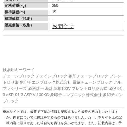
定格荷重(kg)
250
標準揚程(m)
15
標準価格（税別）
-
販売価格（税別）
お問合せ
検索用キーワード
チェーンブロック チェインブロック 象印チェーンブロック プレン
トロリ形 象印チエンブロック株式会社 電気チェーンブロック アル
ファシリーズ αSP型 一速型 単相100V プレントロリ結合式 αSP-01-
3 αSP-01-3 ASP V 100KG 象印チエンブロック株式会社 象印チエン
ブロック
※本サイトでは、最新で正確な情報を記載するよう最善の努力をいたします
が、内容については保証をするものではありません。万一、本サイト上の記
載内容に誤りがあった場合でも責任を負いかねます。また、記載内容は、予