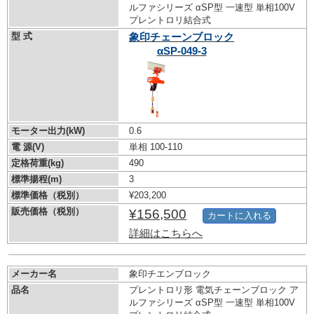
ルファシリーズ αSP型 一速型 単相100V
プレントロリ結合式
型 式
象印チェーンブロック
αSP-049-3
モーター出力(kW)
0.6
電 源(V)
単相 100-110
定格荷重(kg)
490
標準揚程(m)
3
標準価格（税別）
¥203,200
販売価格（税別）
¥156,500
カートに入れる
詳細はこちらへ
メーカー名
象印チエンブロック
品名
プレントロリ形 電気チェーンブロック ア
ルファシリーズ αSP型 一速型 単相100V