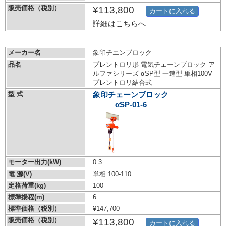
販売価格（税別）
¥113,800
カートに入れる
詳細はこちらへ
メーカー名
象印チエンブロック
品名
プレントロリ形 電気チェーンブロック ア
ルファシリーズ αSP型 一速型 単相100V
プレントロリ結合式
型 式
象印チェーンブロック
αSP-01-6
モーター出力(kW)
0.3
電 源(V)
単相 100-110
定格荷重(kg)
100
標準揚程(m)
6
標準価格（税別）
¥147,700
販売価格（税別）
¥113,800
カートに入れる