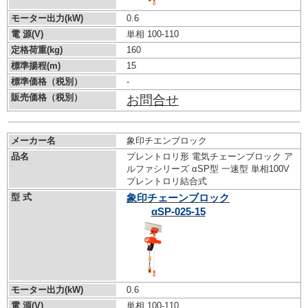
モーター出力(kW)
0.6
電 源(V)
単相 100-110
定格荷重(kg)
160
標準揚程(m)
15
標準価格（税別）
-
販売価格（税別）
お問合せ
メーカー名
象印チエンブロック
品名
プレントロリ形 電気チェーンブロック ア
ルファシリーズ αSP型 一速型 単相100V
プレントロリ結合式
型 式
象印チェーンブロック
αSP-025-15
モーター出力(kW)
0.6
電 源(V)
単相 100-110