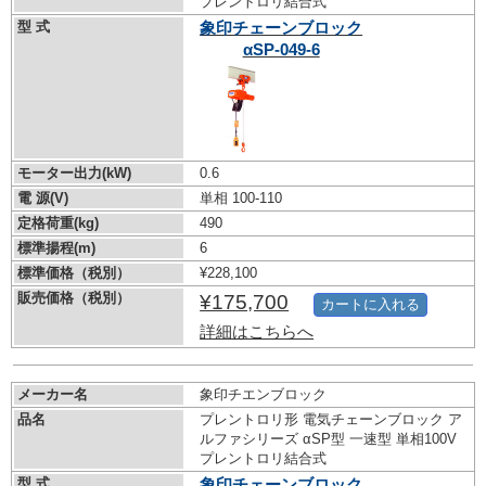
プレントロリ結合式
型 式
象印チェーンブロック
αSP-049-6
モーター出力(kW)
0.6
電 源(V)
単相 100-110
定格荷重(kg)
490
標準揚程(m)
6
標準価格（税別）
¥228,100
販売価格（税別）
¥175,700
カートに入れる
詳細はこちらへ
メーカー名
象印チエンブロック
品名
プレントロリ形 電気チェーンブロック ア
ルファシリーズ αSP型 一速型 単相100V
プレントロリ結合式
型 式
象印チェーンブロック