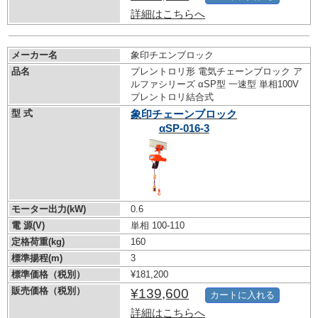
詳細はこちらへ
メーカー名
象印チエンブロック
品名
プレントロリ形 電気チェーンブロック ア
ルファシリーズ αSP型 一速型 単相100V
プレントロリ結合式
型 式
象印チェーンブロック
αSP-016-3
モーター出力(kW)
0.6
電 源(V)
単相 100-110
定格荷重(kg)
160
標準揚程(m)
3
標準価格（税別）
¥181,200
販売価格（税別）
¥139,600
カートに入れる
詳細はこちらへ