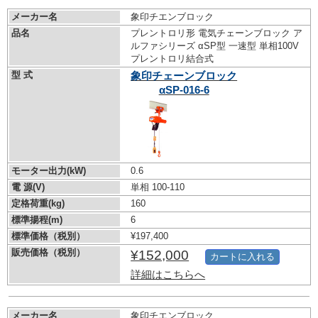
メーカー名
象印チエンブロック
品名
プレントロリ形 電気チェーンブロック ア
ルファシリーズ αSP型 一速型 単相100V
プレントロリ結合式
型 式
象印チェーンブロック
αSP-016-6
モーター出力(kW)
0.6
電 源(V)
単相 100-110
定格荷重(kg)
160
標準揚程(m)
6
標準価格（税別）
¥197,400
販売価格（税別）
¥152,000
カートに入れる
詳細はこちらへ
メーカー名
象印チエンブロック