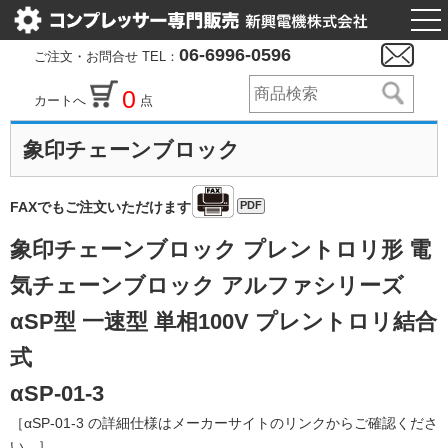
togg
nav
06-6996-0596
ご注文・お問合せ TEL：
0
カートへ
点
象印チェーンブロック
PDF
FAXでもご注文いただけます
象印チェーンブロック プレントロリ形 電
気チェーンブロック アルファシリーズ
αSP型 一速型 単相100V プレントロリ結合
式
αSP-01-3
［αSP-01-3 の詳細仕様はメーカーサイトのリンクからご確認くださ
い。］