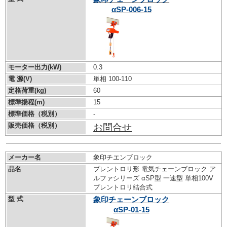
αSP-006-15
モーター出力(kW)
0.3
電 源(V)
単相 100-110
定格荷重(kg)
60
標準揚程(m)
15
標準価格（税別）
-
販売価格（税別）
お問合せ
メーカー名
象印チエンブロック
品名
プレントロリ形 電気チェーンブロック ア
ルファシリーズ αSP型 一速型 単相100V
プレントロリ結合式
型 式
象印チェーンブロック
αSP-01-15