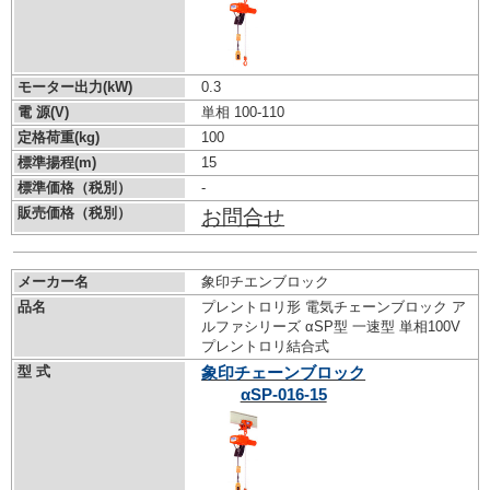
モーター出力(kW)
0.3
電 源(V)
単相 100-110
定格荷重(kg)
100
標準揚程(m)
15
標準価格（税別）
-
販売価格（税別）
お問合せ
メーカー名
象印チエンブロック
品名
プレントロリ形 電気チェーンブロック ア
ルファシリーズ αSP型 一速型 単相100V
プレントロリ結合式
型 式
象印チェーンブロック
αSP-016-15