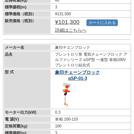
定格荷重(kg)
60
標準揚程(m)
3
標準価格（税別）
¥131,500
販売価格（税別）
¥101,300
カートに入れる
詳細はこちらへ
メーカー名
象印チエンブロック
品名
プレントロリ形 電気チェーンブロック ア
ルファシリーズ αSP型 一速型 単相100V
プレントロリ結合式
型 式
象印チェーンブロック
αSP-01-3
モーター出力(kW)
0.3
電 源(V)
単相 100-110
定格荷重(kg)
100
標準揚程(m)
3