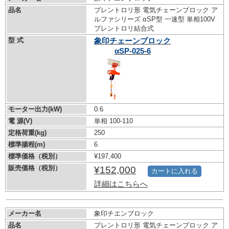
品名
プレントロリ形 電気チェーンブロック ア
ルファシリーズ αSP型 一速型 単相100V
プレントロリ結合式
型 式
象印チェーンブロック
αSP-025-6
モーター出力(kW)
0.6
電 源(V)
単相 100-110
定格荷重(kg)
250
標準揚程(m)
6
標準価格（税別）
¥197,400
販売価格（税別）
¥152,000
カートに入れる
詳細はこちらへ
メーカー名
象印チエンブロック
品名
プレントロリ形 電気チェーンブロック ア