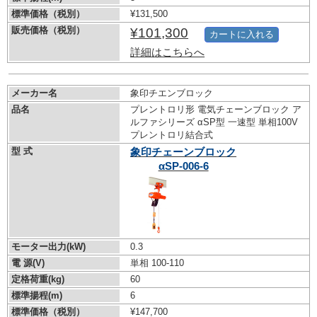
標準価格（税別）
¥131,500
販売価格（税別）
¥101,300
カートに入れる
詳細はこちらへ
メーカー名
象印チエンブロック
品名
プレントロリ形 電気チェーンブロック ア
ルファシリーズ αSP型 一速型 単相100V
プレントロリ結合式
型 式
象印チェーンブロック
αSP-006-6
モーター出力(kW)
0.3
電 源(V)
単相 100-110
定格荷重(kg)
60
標準揚程(m)
6
標準価格（税別）
¥147,700