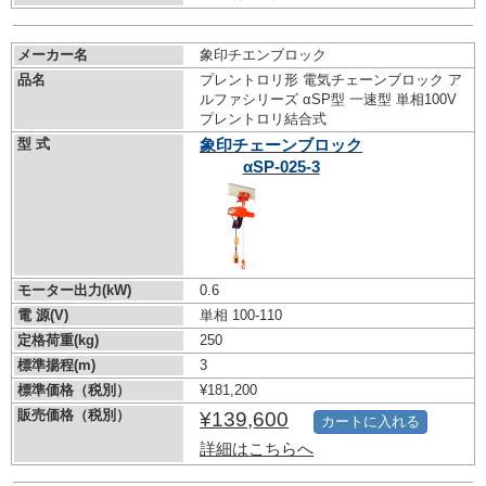
メーカー名
象印チエンブロック
品名
プレントロリ形 電気チェーンブロック ア
ルファシリーズ αSP型 一速型 単相100V
プレントロリ結合式
型 式
象印チェーンブロック
αSP-025-3
モーター出力(kW)
0.6
電 源(V)
単相 100-110
定格荷重(kg)
250
標準揚程(m)
3
標準価格（税別）
¥181,200
販売価格（税別）
¥139,600
カートに入れる
詳細はこちらへ