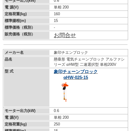
モーター出力(kW)
0.6
電 源(V)
単相 200
定格荷重(kg)
160
標準揚程(m)
15
標準価格（税別）
-
販売価格（税別）
お問合せ
メーカー名
象印チエンブロック
品名
懸垂形 電気チェーンブロック アルファシ
リーズ αHW型 二速選択型 単相200V
型 式
象印チェーンブロック
αHW-025-15
モーター出力(kW)
0.6
電 源(V)
単相 200
定格荷重(kg)
250
標準揚程(m)
15