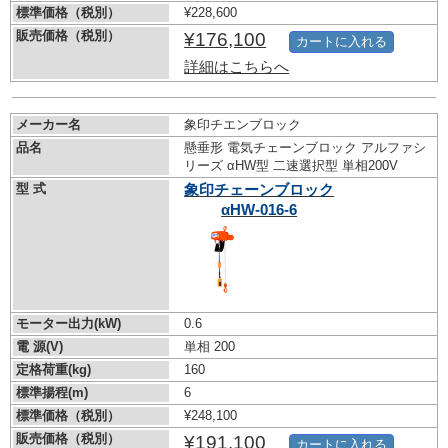
標準価格（税別）
¥228,600
販売価格（税別）
¥176,100
カートに入れる
詳細はこちらへ
メーカー名
象印チエンブロック
品名
懸垂形 電気チェーンブロック アルファシ
リーズ αHW型 二速選択型 単相200V
型 式
象印チェーンブロック
αHW-016-6
モーター出力(kW)
0.6
電 源(V)
単相 200
定格荷重(kg)
160
標準揚程(m)
6
標準価格（税別）
¥248,100
販売価格（税別）
¥191,100
カートに入れる