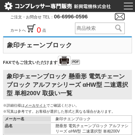
togg
nav
06-6996-0596
ご注文・お問合せ TEL：
0
カートへ
点
象印チェーンブロック
PDF
FAXでもご注文いただけます
象印チェーンブロック 懸垂形 電気チェーン
ブロック アルファシリーズ αHW型 二速選択
型 単相200V 取扱い一覧
※詳細仕様は
メーカサイト
でご確認ください。
※写真は参考です。お客様が選択した形式と異なる場合があります。
メーカー名
象印チエンブロック
品名
懸垂形 電気チェーンブロック アルファシ
リーズ αHW型 二速選択型 単相200V