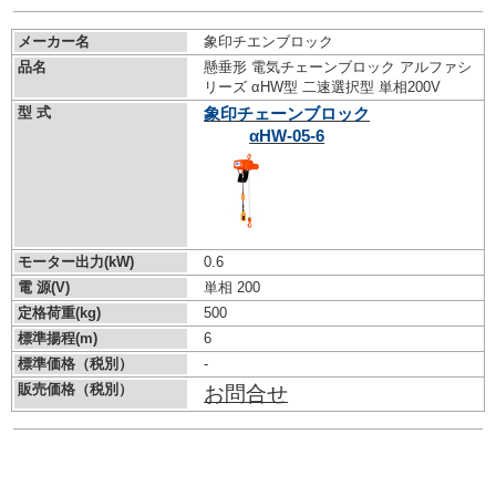
メーカー名
象印チエンブロック
品名
懸垂形 電気チェーンブロック アルファシ
リーズ αHW型 二速選択型 単相200V
型 式
象印チェーンブロック
αHW-05-6
モーター出力(kW)
0.6
電 源(V)
単相 200
定格荷重(kg)
500
標準揚程(m)
6
標準価格（税別）
-
販売価格（税別）
お問合せ