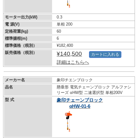
モーター出力(kW)
0.3
電 源(V)
単相 200
定格荷重(kg)
60
標準揚程(m)
6
標準価格（税別）
¥182,400
販売価格（税別）
¥140,500
カートに入れる
詳細はこちらへ
メーカー名
象印チエンブロック
品名
懸垂形 電気チェーンブロック アルファシ
リーズ αHW型 二速選択型 単相200V
型 式
象印チェーンブロック
αHW-01-6