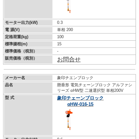
モーター出力(kW)
0.3
電 源(V)
単相 200
定格荷重(kg)
100
標準揚程(m)
15
標準価格（税別）
-
販売価格（税別）
お問合せ
メーカー名
象印チエンブロック
品名
懸垂形 電気チェーンブロック アルファシ
リーズ αHW型 二速選択型 単相200V
型 式
象印チェーンブロック
αHW-016-15