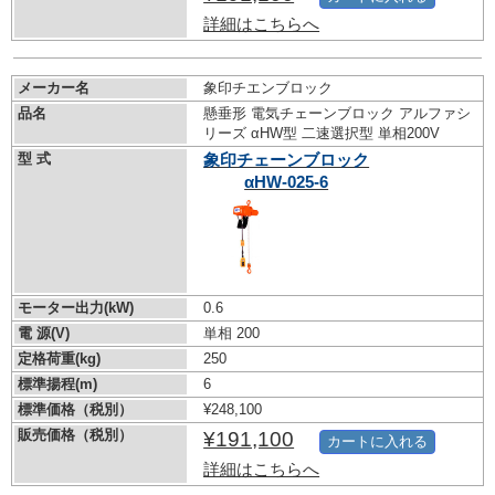
詳細はこちらへ
メーカー名
象印チエンブロック
品名
懸垂形 電気チェーンブロック アルファシ
リーズ αHW型 二速選択型 単相200V
型 式
象印チェーンブロック
αHW-025-6
モーター出力(kW)
0.6
電 源(V)
単相 200
定格荷重(kg)
250
標準揚程(m)
6
標準価格（税別）
¥248,100
販売価格（税別）
¥191,100
カートに入れる
詳細はこちらへ