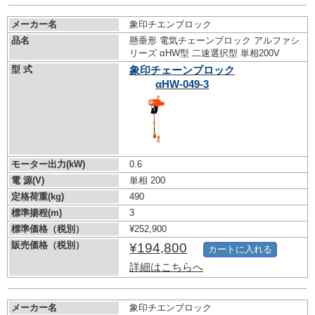
メーカー名
象印チエンブロック
品名
懸垂形 電気チェーンブロック アルファシ
リーズ αHW型 二速選択型 単相200V
型 式
象印チェーンブロック
αHW-049-3
モーター出力(kW)
0.6
電 源(V)
単相 200
定格荷重(kg)
490
標準揚程(m)
3
標準価格（税別）
¥252,900
販売価格（税別）
¥194,800
カートに入れる
詳細はこちらへ
メーカー名
象印チエンブロック