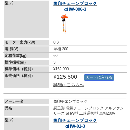
型 式
象印チェーンブロック
αHW-006-3
モーター出力(kW)
0.3
電 源(V)
単相 200
定格荷重(kg)
60
標準揚程(m)
3
標準価格（税別）
¥162,900
販売価格（税別）
¥125,500
カートに入れる
詳細はこちらへ
メーカー名
象印チエンブロック
品名
懸垂形 電気チェーンブロック アルファシ
リーズ αHW型 二速選択型 単相200V
型 式
象印チェーンブロック
αHW-01-3