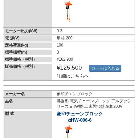
モーター出力(kW)
0.3
電 源(V)
単相 200
定格荷重(kg)
100
標準揚程(m)
3
標準価格（税別）
¥162,900
販売価格（税別）
¥125,500
カートに入れる
詳細はこちらへ
メーカー名
象印チエンブロック
品名
懸垂形 電気チェーンブロック アルファシ
リーズ αHW型 二速選択型 単相200V
型 式
象印チェーンブロック
αHW-006-6