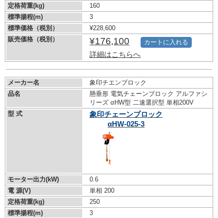
定格荷重(kg)
160
標準揚程(m)
3
標準価格（税別）
¥228,600
販売価格（税別）
¥176,100
カートに入れる
詳細はこちらへ
メーカー名
象印チエンブロック
品名
懸垂形 電気チェーンブロック アルファシ
リーズ αHW型 二速選択型 単相200V
型 式
象印チェーンブロック
αHW-025-3
モーター出力(kW)
0.6
電 源(V)
単相 200
定格荷重(kg)
250
標準揚程(m)
3