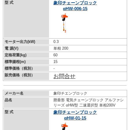
型 式
象印チェーンブロック
αHW-006-15
モーター出力(kW)
0.3
電 源(V)
単相 200
定格荷重(kg)
60
標準揚程(m)
15
標準価格（税別）
-
販売価格（税別）
お問合せ
メーカー名
象印チエンブロック
品名
懸垂形 電気チェーンブロック アルファシ
リーズ αHW型 二速選択型 単相200V
型 式
象印チェーンブロック
αHW-01-15