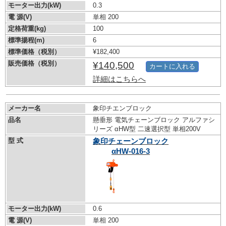
モーター出力(kW)
0.3
電 源(V)
単相 200
定格荷重(kg)
100
標準揚程(m)
6
標準価格（税別）
¥182,400
販売価格（税別）
¥140,500
カートに入れる
詳細はこちらへ
メーカー名
象印チエンブロック
品名
懸垂形 電気チェーンブロック アルファシ
リーズ αHW型 二速選択型 単相200V
型 式
象印チェーンブロック
αHW-016-3
モーター出力(kW)
0.6
電 源(V)
単相 200