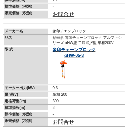
標準価格（税別）
-
販売価格（税別）
お問合せ
メーカー名
象印チエンブロック
品名
懸垂形 電気チェーンブロック アルファシ
リーズ αHW型 二速選択型 単相200V
型 式
象印チェーンブロック
αHW-05-3
モーター出力(kW)
0.6
電 源(V)
単相 200
定格荷重(kg)
500
標準揚程(m)
3
標準価格（税別）
-
販売価格（税別）
お問合せ