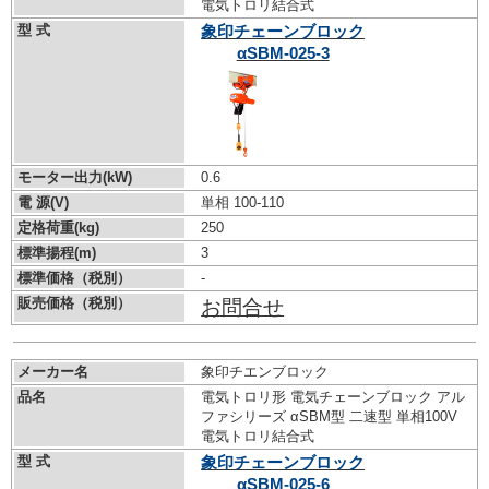
電気トロリ結合式
型 式
象印チェーンブロック
αSBM-025-3
モーター出力(kW)
0.6
電 源(V)
単相 100-110
定格荷重(kg)
250
標準揚程(m)
3
標準価格（税別）
-
販売価格（税別）
お問合せ
メーカー名
象印チエンブロック
品名
電気トロリ形 電気チェーンブロック アル
ファシリーズ αSBM型 二速型 単相100V
電気トロリ結合式
型 式
象印チェーンブロック
αSBM-025-6