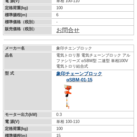
電 源(V)
単相 100-110
定格荷重(kg)
100
標準揚程(m)
6
標準価格（税別）
-
販売価格（税別）
お問合せ
メーカー名
象印チエンブロック
品名
電気トロリ形 電気チェーンブロック アル
ファシリーズ αSBM型 二速型 単相100V
電気トロリ結合式
型 式
象印チェーンブロック
αSBM-01-15
モーター出力(kW)
0.3
電 源(V)
単相 100-110
定格荷重(kg)
100
標準揚程(m)
15