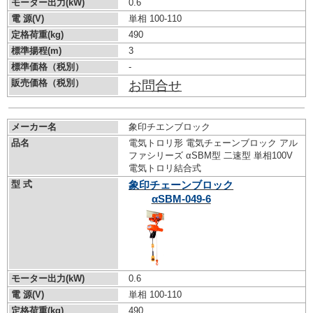
モーター出力(kW)
0.6
電 源(V)
単相 100-110
定格荷重(kg)
490
標準揚程(m)
3
標準価格（税別）
-
販売価格（税別）
お問合せ
メーカー名
象印チエンブロック
品名
電気トロリ形 電気チェーンブロック アル
ファシリーズ αSBM型 二速型 単相100V
電気トロリ結合式
型 式
象印チェーンブロック
αSBM-049-6
モーター出力(kW)
0.6
電 源(V)
単相 100-110
定格荷重(kg)
490