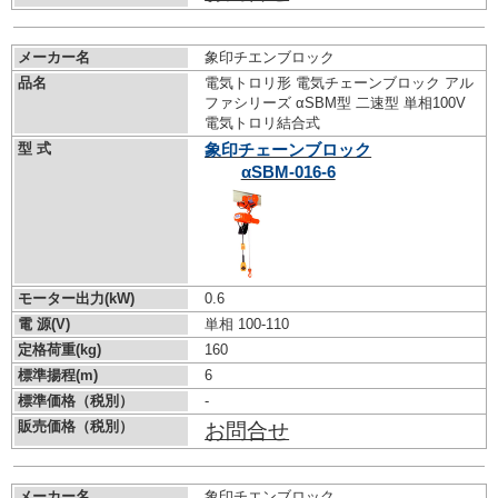
メーカー名
象印チエンブロック
品名
電気トロリ形 電気チェーンブロック アル
ファシリーズ αSBM型 二速型 単相100V
電気トロリ結合式
型 式
象印チェーンブロック
αSBM-016-6
モーター出力(kW)
0.6
電 源(V)
単相 100-110
定格荷重(kg)
160
標準揚程(m)
6
標準価格（税別）
-
販売価格（税別）
お問合せ
メーカー名
象印チエンブロック