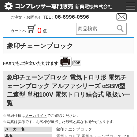
togg
nav
06-6996-0596
ご注文・お問合せ TEL：
0
カートへ
点
象印チェーンブロック
PDF
FAXでもご注文いただけます
象印チェーンブロック 電気トロリ形 電気チ
ェーンブロック アルファシリーズ αSBM型
二速型 単相100V 電気トロリ結合式 取扱い一
覧
※詳細仕様は
メーカサイト
でご確認ください。
※写真は参考です。お客様が選択した形式と異なる場合があります。
メーカー名
象印チエンブロック
品名
電気トロリ形 電気チェーンブロック アル