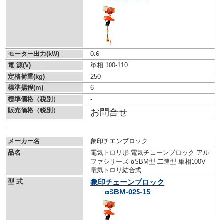
モーター出力(kW)
0.6
電 源(V)
単相 100-110
定格荷重(kg)
250
標準揚程(m)
6
標準価格（税別）
-
販売価格（税別）
お問合せ
メーカー名
象印チエンブロック
品名
電気トロリ形 電気チェーンブロック アル
ファシリーズ αSBM型 二速型 単相100V
電気トロリ結合式
型 式
象印チェーンブロック
αSBM-025-15