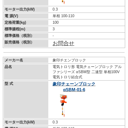
モーター出力(kW)
0.3
電 源(V)
単相 100-110
定格荷重(kg)
100
標準揚程(m)
3
標準価格（税別）
-
販売価格（税別）
お問合せ
メーカー名
象印チエンブロック
品名
電気トロリ形 電気チェーンブロック アル
ファシリーズ αSBM型 二速型 単相100V
電気トロリ結合式
型 式
象印チェーンブロック
αSBM-01-6
モーター出力(kW)
0.3