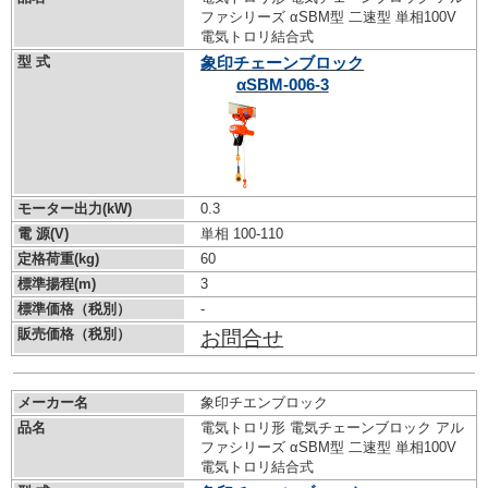
ファシリーズ αSBM型 二速型 単相100V
電気トロリ結合式
型 式
象印チェーンブロック
αSBM-006-3
モーター出力(kW)
0.3
電 源(V)
単相 100-110
定格荷重(kg)
60
標準揚程(m)
3
標準価格（税別）
-
販売価格（税別）
お問合せ
メーカー名
象印チエンブロック
品名
電気トロリ形 電気チェーンブロック アル
ファシリーズ αSBM型 二速型 単相100V
電気トロリ結合式