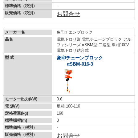
標準価格（税別）
-
販売価格（税別）
お問合せ
メーカー名
象印チエンブロック
品名
電気トロリ形 電気チェーンブロック アル
ファシリーズ αSBM型 二速型 単相100V
電気トロリ結合式
型 式
象印チェーンブロック
αSBM-016-3
モーター出力(kW)
0.6
電 源(V)
単相 100-110
定格荷重(kg)
160
標準揚程(m)
3
標準価格（税別）
-
販売価格（税別）
お問合せ