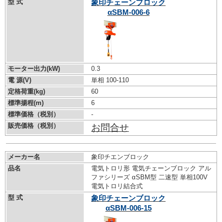
型 式
象印チェーンブロック
αSBM-006-6
モーター出力(kW)
0.3
電 源(V)
単相 100-110
定格荷重(kg)
60
標準揚程(m)
6
標準価格（税別）
-
販売価格（税別）
お問合せ
メーカー名
象印チエンブロック
品名
電気トロリ形 電気チェーンブロック アル
ファシリーズ αSBM型 二速型 単相100V
電気トロリ結合式
型 式
象印チェーンブロック
αSBM-006-15