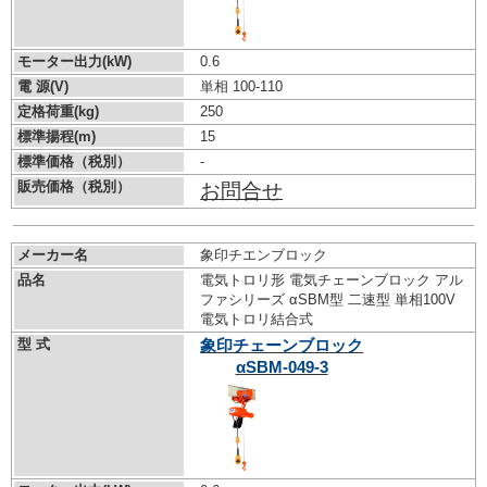
モーター出力(kW)
0.6
電 源(V)
単相 100-110
定格荷重(kg)
250
標準揚程(m)
15
標準価格（税別）
-
販売価格（税別）
お問合せ
メーカー名
象印チエンブロック
品名
電気トロリ形 電気チェーンブロック アル
ファシリーズ αSBM型 二速型 単相100V
電気トロリ結合式
型 式
象印チェーンブロック
αSBM-049-3