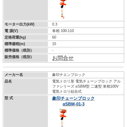
モーター出力(kW)
0.3
電 源(V)
単相 100-110
定格荷重(kg)
60
標準揚程(m)
15
標準価格（税別）
-
販売価格（税別）
お問合せ
メーカー名
象印チエンブロック
品名
電気トロリ形 電気チェーンブロック アル
ファシリーズ αSBM型 二速型 単相100V
電気トロリ結合式
型 式
象印チェーンブロック
αSBM-01-3