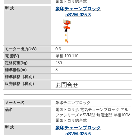
電気トロリ結合式
型 式
象印チェーンブロック
αSVM-025-3
モーター出力(kW)
0.6
電 源(V)
単相 100-110
定格荷重(kg)
250
標準揚程(m)
3
標準価格（税別）
-
販売価格（税別）
お問合せ
メーカー名
象印チエンブロック
品名
電気トロリ形 電気チェーンブロック アル
ファシリーズ αSVM型 無段速型 単相100V
電気トロリ結合式
型 式
象印チェーンブロック
αSVM-025-6