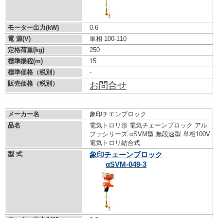
モーター出力(kW)
0.6
電 源(V)
単相 100-110
定格荷重(kg)
250
標準揚程(m)
15
標準価格（税別）
-
販売価格（税別）
お問合せ
メーカー名
象印チエンブロック
品名
電気トロリ形 電気チェーンブロック アル
ファシリーズ αSVM型 無段速型 単相100V
電気トロリ結合式
型 式
象印チェーンブロック
αSVM-049-3