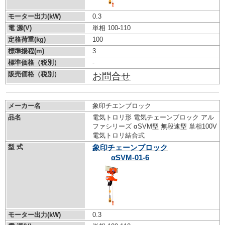
モーター出力(kW)
0.3
電 源(V)
単相 100-110
定格荷重(kg)
100
標準揚程(m)
3
標準価格（税別）
-
販売価格（税別）
お問合せ
メーカー名
象印チエンブロック
品名
電気トロリ形 電気チェーンブロック アル
ファシリーズ αSVM型 無段速型 単相100V
電気トロリ結合式
型 式
象印チェーンブロック
αSVM-01-6
モーター出力(kW)
0.3