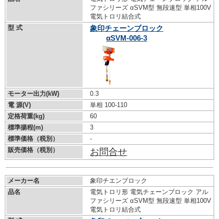
ファシリーズ αSVM型 無段速型 単相100V
電気トロリ結合式
型 式
象印チェーンブロック
αSVM-006-3
モーター出力(kW)
0.3
電 源(V)
単相 100-110
定格荷重(kg)
60
標準揚程(m)
3
標準価格（税別）
-
販売価格（税別）
お問合せ
メーカー名
象印チエンブロック
品名
電気トロリ形 電気チェーンブロック アル
ファシリーズ αSVM型 無段速型 単相100V
電気トロリ結合式