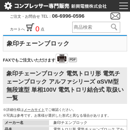
togg
nav
06-6996-0596
ご注文・お問合せ TEL：
0
カートへ
点
象印チェーンブロック
PDF
FAXでもご注文いただけます
象印チェーンブロック 電気トロリ形 電気チ
ェーンブロック アルファシリーズ αSVM型
無段速型 単相100V 電気トロリ結合式 取扱い
一覧
※詳細仕様は
メーカサイト
でご確認ください。
※写真は参考です。お客様が選択した形式と異なる場合があります。
メーカー名
象印チエンブロック
品名
電気トロリ形 電気チェーンブロック アル