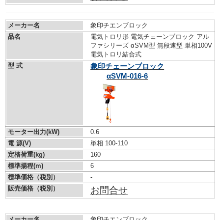
メーカー名
象印チエンブロック
品名
電気トロリ形 電気チェーンブロック アル
ファシリーズ αSVM型 無段速型 単相100V
電気トロリ結合式
型 式
象印チェーンブロック
αSVM-016-6
モーター出力(kW)
0.6
電 源(V)
単相 100-110
定格荷重(kg)
160
標準揚程(m)
6
標準価格（税別）
-
販売価格（税別）
お問合せ
メーカー名
象印チエンブロック