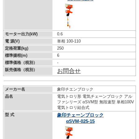
モーター出力(kW)
0.6
電 源(V)
単相 100-110
定格荷重(kg)
250
標準揚程(m)
6
標準価格（税別）
-
販売価格（税別）
お問合せ
メーカー名
象印チエンブロック
品名
電気トロリ形 電気チェーンブロック アル
ファシリーズ αSVM型 無段速型 単相100V
電気トロリ結合式
型 式
象印チェーンブロック
αSVM-025-15