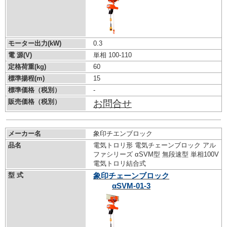
モーター出力(kW)
0.3
電 源(V)
単相 100-110
定格荷重(kg)
60
標準揚程(m)
15
標準価格（税別）
-
販売価格（税別）
お問合せ
メーカー名
象印チエンブロック
品名
電気トロリ形 電気チェーンブロック アル
ファシリーズ αSVM型 無段速型 単相100V
電気トロリ結合式
型 式
象印チェーンブロック
αSVM-01-3