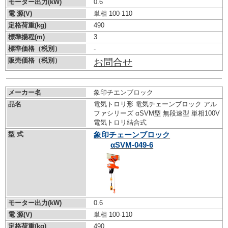
モーター出力(kW)
0.6
電 源(V)
単相 100-110
定格荷重(kg)
490
標準揚程(m)
3
標準価格（税別）
-
販売価格（税別）
お問合せ
メーカー名
象印チエンブロック
品名
電気トロリ形 電気チェーンブロック アル
ファシリーズ αSVM型 無段速型 単相100V
電気トロリ結合式
型 式
象印チェーンブロック
αSVM-049-6
モーター出力(kW)
0.6
電 源(V)
単相 100-110
定格荷重(kg)
490