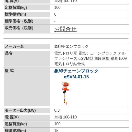
電 源(V)
単相 100-110
定格荷重(kg)
100
標準揚程(m)
6
標準価格（税別）
-
販売価格（税別）
お問合せ
メーカー名
象印チエンブロック
品名
電気トロリ形 電気チェーンブロック アル
ファシリーズ αSVM型 無段速型 単相100V
電気トロリ結合式
型 式
象印チェーンブロック
αSVM-01-15
モーター出力(kW)
0.3
電 源(V)
単相 100-110
定格荷重(kg)
100
標準揚程(m)
15