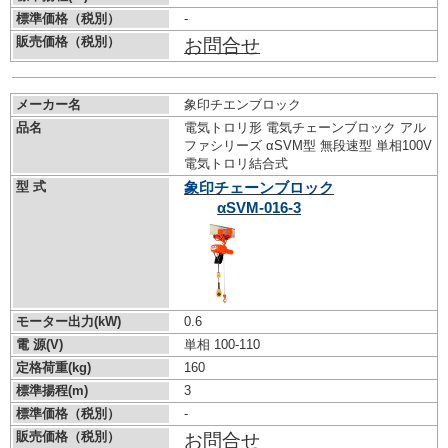
標準価格（税別）
-
販売価格（税別）
お問合せ
メーカー名
象印チエンブロック
品名
電気トロリ形 電気チェーンブロック アル
ファシリーズ αSVM型 無段速型 単相100V
電気トロリ結合式
型 式
象印チェーンブロック
αSVM-016-3
モーター出力(kW)
0.6
電 源(V)
単相 100-110
定格荷重(kg)
160
標準揚程(m)
3
標準価格（税別）
-
販売価格（税別）
お問合せ