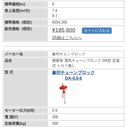
標準揚程(m)
6
巻上速度(m/分)
7.4
8.7
標準価格（税別）
¥254,200
販売価格（税別）
¥195,800
カートに入れる
詳細はこちらへ
メーカー名
象印チエンブロック
品名
懸垂形 電気チェーンブロック DA型 定速
式 トロリ無し
型 式
象印チェーンブロック
DA-0.5-6
モーター出力(kW)
0.9
電 源(V)
200
定格荷重(kg)
500