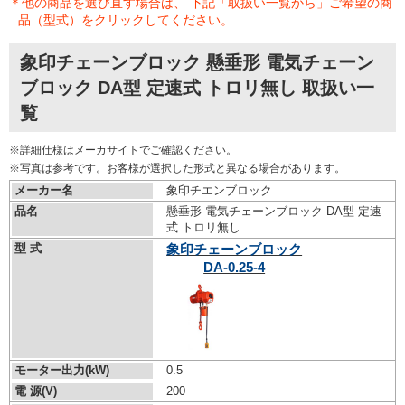
＊他の商品を選び直す場合は、 下記「取扱い一覧から」ご希望の商
品（型式）をクリックしてください。
象印チェーンブロック 懸垂形 電気チェーン
ブロック DA型 定速式 トロリ無し 取扱い一
覧
※詳細仕様は
メーカサイト
でご確認ください。
※写真は参考です。お客様が選択した形式と異なる場合があります。
メーカー名
象印チエンブロック
品名
懸垂形 電気チェーンブロック DA型 定速
式 トロリ無し
型 式
象印チェーンブロック
DA-0.25-4
モーター出力(kW)
0.5
電 源(V)
200