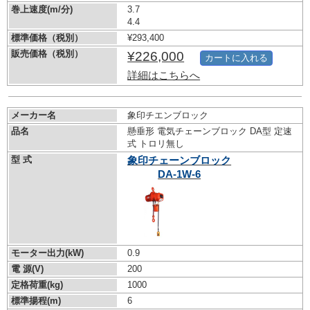
巻上速度(m/分)
3.7
4.4
標準価格（税別）
¥293,400
販売価格（税別）
¥226,000
カートに入れる
詳細はこちらへ
メーカー名
象印チエンブロック
品名
懸垂形 電気チェーンブロック DA型 定速
式 トロリ無し
型 式
象印チェーンブロック
DA-1W-6
モーター出力(kW)
0.9
電 源(V)
200
定格荷重(kg)
1000
標準揚程(m)
6