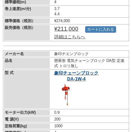
標準揚程(m)
4
巻上速度(m/分)
3.7
4.4
標準価格（税別）
¥274,000
販売価格（税別）
¥211,000
カートに入れる
詳細はこちらへ
メーカー名
象印チエンブロック
品名
懸垂形 電気チェーンブロック DA型 定速
式 トロリ無し
型 式
象印チェーンブロック
DA-1W-4
モーター出力(kW)
0.9
電 源(V)
200
定格荷重(kg)
1000