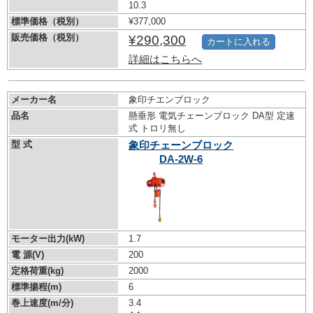
10.3
標準価格（税別）
¥377,000
販売価格（税別）
¥290,300
カートに入れる
詳細はこちらへ
メーカー名
象印チエンブロック
品名
懸垂形 電気チェーンブロック DA型 定速
式 トロリ無し
型 式
象印チェーンブロック
DA-2W-6
モーター出力(kW)
1.7
電 源(V)
200
定格荷重(kg)
2000
標準揚程(m)
6
巻上速度(m/分)
3.4