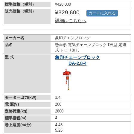
標準価格（税別）
¥428,000
販売価格（税別）
¥329,600
カートに入れる
詳細はこちらへ
メーカー名
象印チエンブロック
品名
懸垂形 電気チェーンブロック DA型 定速
式 トロリ無し
型 式
象印チェーンブロック
DA-2.8-4
モーター出力(kW)
3.4
電 源(V)
200
定格荷重(kg)
2800
標準揚程(m)
4
巻上速度(m/分)
4.43
5.25