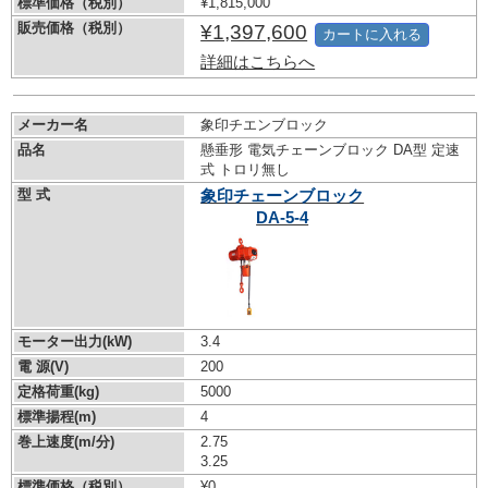
標準価格（税別）
¥1,815,000
販売価格（税別）
¥1,397,600
カートに入れる
詳細はこちらへ
メーカー名
象印チエンブロック
品名
懸垂形 電気チェーンブロック DA型 定速
式 トロリ無し
型 式
象印チェーンブロック
DA-5-4
モーター出力(kW)
3.4
電 源(V)
200
定格荷重(kg)
5000
標準揚程(m)
4
巻上速度(m/分)
2.75
3.25
標準価格（税別）
¥0