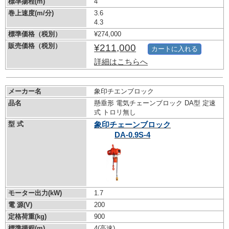
標準揚程(m)
4
巻上速度(m/分)
3.6
4.3
標準価格（税別）
¥274,000
販売価格（税別）
¥211,000
カートに入れる
詳細はこちらへ
メーカー名
象印チエンブロック
品名
懸垂形 電気チェーンブロック DA型 定速
式 トロリ無し
型 式
象印チェーンブロック
DA-0.9S-4
モーター出力(kW)
1.7
電 源(V)
200
定格荷重(kg)
900
標準揚程(m)
4(高速)