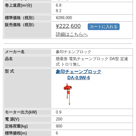
巻上速度(m/分)
6.8
8.2
標準価格（税別）
¥289,000
販売価格（税別）
¥222,600
カートに入れる
詳細はこちらへ
メーカー名
象印チエンブロック
品名
懸垂形 電気チェーンブロック DA型 定速
式 トロリ無し
型 式
象印チェーンブロック
DA-0.9W-6
モーター出力(kW)
0.9
電 源(V)
200
定格荷重(kg)
900
標準揚程(m)
6