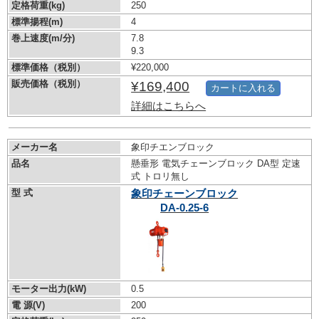
定格荷重(kg)
250
標準揚程(m)
4
巻上速度(m/分)
7.8
9.3
標準価格（税別）
¥220,000
販売価格（税別）
¥169,400
カートに入れる
詳細はこちらへ
メーカー名
象印チエンブロック
品名
懸垂形 電気チェーンブロック DA型 定速
式 トロリ無し
型 式
象印チェーンブロック
DA-0.25-6
モーター出力(kW)
0.5
電 源(V)
200