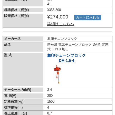
4.1
標準価格（税別）
¥355,800
販売価格（税別）
¥274,000
カートに入れる
詳細はこちらへ
メーカー名
象印チエンブロック
品名
懸垂形 電気チェーンブロック DA型 定速
式 トロリ無し
型 式
象印チェーンブロック
DA-1.5-4
モーター出力(kW)
3.4
電 源(V)
200
定格荷重(kg)
1500
標準揚程(m)
4
巻上速度(m/分)
8.7