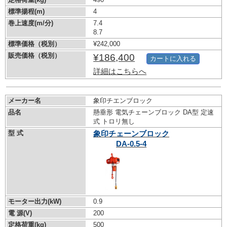
標準揚程(m)
4
巻上速度(m/分)
7.4
8.7
標準価格（税別）
¥242,000
販売価格（税別）
¥186,400
カートに入れる
詳細はこちらへ
メーカー名
象印チエンブロック
品名
懸垂形 電気チェーンブロック DA型 定速
式 トロリ無し
型 式
象印チェーンブロック
DA-0.5-4
モーター出力(kW)
0.9
電 源(V)
200
定格荷重(kg)
500