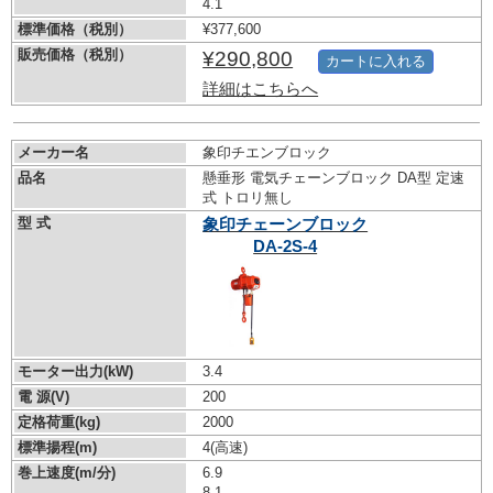
4.1
標準価格（税別）
¥377,600
販売価格（税別）
¥290,800
カートに入れる
詳細はこちらへ
メーカー名
象印チエンブロック
品名
懸垂形 電気チェーンブロック DA型 定速
式 トロリ無し
型 式
象印チェーンブロック
DA-2S-4
モーター出力(kW)
3.4
電 源(V)
200
定格荷重(kg)
2000
標準揚程(m)
4(高速)
巻上速度(m/分)
6.9
8.1