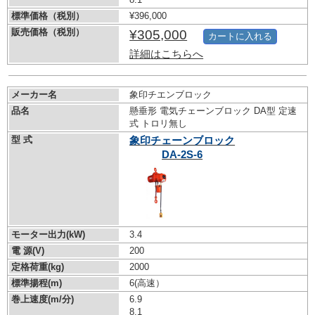
標準価格（税別）
¥396,000
販売価格（税別）
¥305,000
カートに入れる
詳細はこちらへ
メーカー名
象印チエンブロック
品名
懸垂形 電気チェーンブロック DA型 定速
式 トロリ無し
型 式
象印チェーンブロック
DA-2S-6
モーター出力(kW)
3.4
電 源(V)
200
定格荷重(kg)
2000
標準揚程(m)
6(高速）
巻上速度(m/分)
6.9
8.1