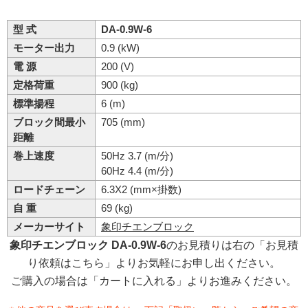
型 式
DA-0.9W-6
モーター出力
0.9 (kW)
電 源
200 (V)
定格荷重
900 (kg)
標準揚程
6 (m)
ブロック間最小
705 (mm)
距離
巻上速度
50Hz 3.7 (m/分)
60Hz 4.4 (m/分)
ロードチェーン
6.3X2 (mm×掛数)
自 重
69 (kg)
メーカーサイト
象印チエンブロック
象印チエンブロック DA-0.9W-6
のお見積りは右の「お見積
り依頼はこちら」よりお気軽にお申し出ください。
ご購入の場合は「カートに入れる」よりお進みください。