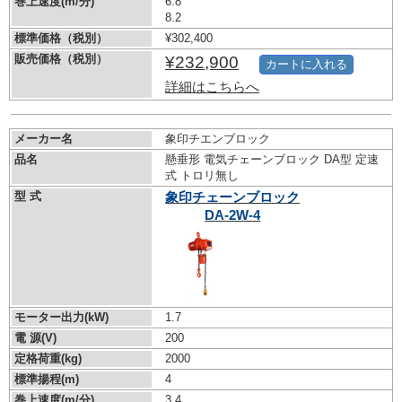
巻上速度(m/分)
6.8
8.2
標準価格（税別）
¥302,400
販売価格（税別）
¥232,900
カートに入れる
詳細はこちらへ
メーカー名
象印チエンブロック
品名
懸垂形 電気チェーンブロック DA型 定速
式 トロリ無し
型 式
象印チェーンブロック
DA-2W-4
モーター出力(kW)
1.7
電 源(V)
200
定格荷重(kg)
2000
標準揚程(m)
4
巻上速度(m/分)
3.4