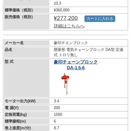
10.3
標準価格（税別）
¥360,000
販売価格（税別）
¥277,200
カートに入れる
詳細はこちらへ
メーカー名
象印チエンブロック
品名
懸垂形 電気チェーンブロック DA型 定速
式 トロリ無し
型 式
象印チェーンブロック
DA-1.5-6
モーター出力(kW)
3.4
電 源(V)
200
定格荷重(kg)
1500
標準揚程(m)
6
巻上速度(m/分)
8.7