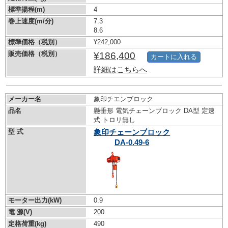
標準揚程(m)
4
巻上速度(m/分)
7.3
8.6
標準価格（税別）
¥242,000
販売価格（税別）
¥186,400
カートに入れる
詳細はこちらへ
メーカー名
象印チエンブロック
品名
懸垂形 電気チェーンブロック DA型 定速
式 トロリ無し
型 式
象印チェーンブロック
DA-0.49-6
モーター出力(kW)
0.9
電 源(V)
200
定格荷重(kg)
490