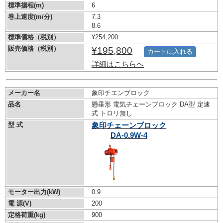
標準揚程(m)
6
巻上速度(m/分)
7.3
8.6
標準価格（税別）
¥254,200
販売価格（税別）
¥195,800
カートに入れる
詳細はこちらへ
メーカー名
象印チエンブロック
品名
懸垂形 電気チェーンブロック DA型 定速
式 トロリ無し
型 式
象印チェーンブロック
DA-0.9W-4
モーター出力(kW)
0.9
電 源(V)
200
定格荷重(kg)
900