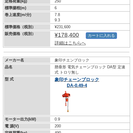
定格荷重(kg)
250
標準揚程(m)
6
巻上速度(m/分)
7.8
9.3
標準価格（税別）
¥231,600
販売価格（税別）
¥178,400
カートに入れる
詳細はこちらへ
メーカー名
象印チエンブロック
品名
懸垂形 電気チェーンブロック DA型 定速
式 トロリ無し
型 式
象印チェーンブロック
DA-0.49-4
モーター出力(kW)
0.9
電 源(V)
200
定格荷重(kg)
490