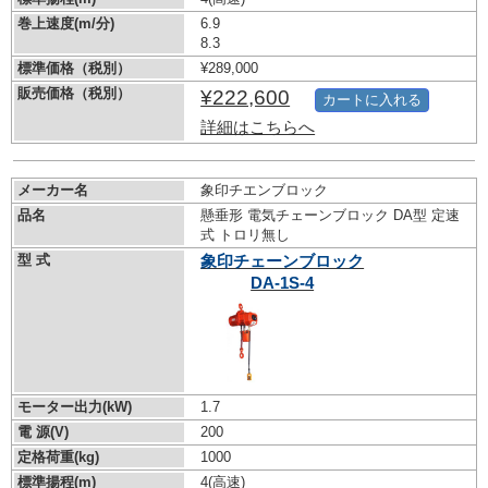
巻上速度(m/分)
6.9
8.3
標準価格（税別）
¥289,000
販売価格（税別）
¥222,600
カートに入れる
詳細はこちらへ
メーカー名
象印チエンブロック
品名
懸垂形 電気チェーンブロック DA型 定速
式 トロリ無し
型 式
象印チェーンブロック
DA-1S-4
モーター出力(kW)
1.7
電 源(V)
200
定格荷重(kg)
1000
標準揚程(m)
4(高速)