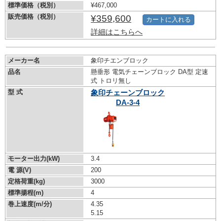
標準価格（税別）
¥467,000
販売価格（税別）
¥359,600
カートに入れる
詳細はこちらへ
メーカー名
象印チエンブロック
品名
懸垂形 電気チェーンブロック DA型 定速
式 トロリ無し
型 式
象印チェーンブロック
DA-3-4
モーター出力(kW)
3.4
電 源(V)
200
定格荷重(kg)
3000
標準揚程(m)
4
巻上速度(m/分)
4.35
5.15