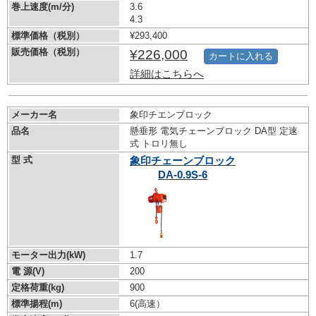
巻上速度(m/分)
3.6
4.3
標準価格（税別）
¥293,400
販売価格（税別）
¥226,000
カートに入れる
詳細はこちらへ
メーカー名
象印チエンブロック
品名
懸垂形 電気チェーンブロック DA型 定速
式 トロリ無し
型 式
象印チェーンブロック
DA-0.9S-6
モーター出力(kW)
1.7
電 源(V)
200
定格荷重(kg)
900
標準揚程(m)
6(高速）