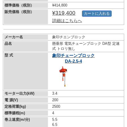
標準価格（税別）
¥414,800
販売価格（税別）
¥319,400
カートに入れる
詳細はこちらへ
メーカー名
象印チエンブロック
品名
懸垂形 電気チェーンブロック DA型 定速
式 トロリ無し
型 式
象印チェーンブロック
DA-2.5-4
モーター出力(kW)
3.4
電 源(V)
200
定格荷重(kg)
2500
標準揚程(m)
4
巻上速度(m/分)
5.5
6.5