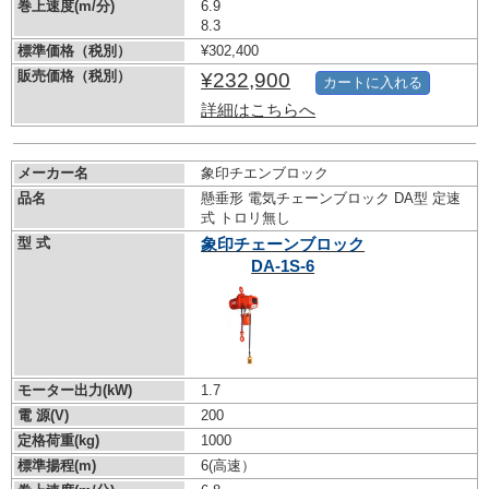
巻上速度(m/分)
6.9
8.3
標準価格（税別）
¥302,400
販売価格（税別）
¥232,900
カートに入れる
詳細はこちらへ
メーカー名
象印チエンブロック
品名
懸垂形 電気チェーンブロック DA型 定速
式 トロリ無し
型 式
象印チェーンブロック
DA-1S-6
モーター出力(kW)
1.7
電 源(V)
200
定格荷重(kg)
1000
標準揚程(m)
6(高速）