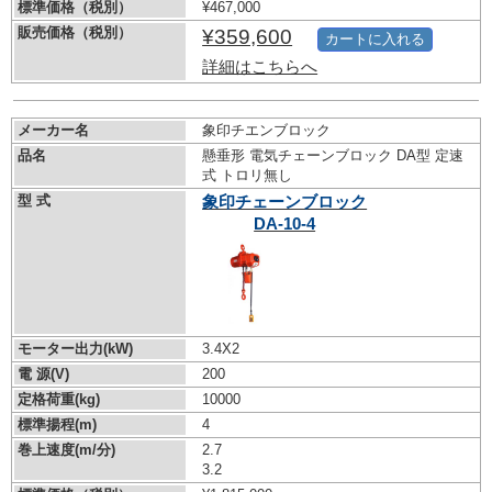
標準価格（税別）
¥467,000
販売価格（税別）
¥359,600
カートに入れる
詳細はこちらへ
メーカー名
象印チエンブロック
品名
懸垂形 電気チェーンブロック DA型 定速
式 トロリ無し
型 式
象印チェーンブロック
DA-10-4
モーター出力(kW)
3.4X2
電 源(V)
200
定格荷重(kg)
10000
標準揚程(m)
4
巻上速度(m/分)
2.7
3.2