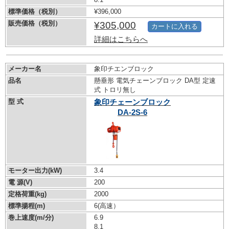
標準価格（税別）
¥396,000
販売価格（税別）
¥305,000
カートに入れる
詳細はこちらへ
メーカー名
象印チエンブロック
品名
懸垂形 電気チェーンブロック DA型 定速
式 トロリ無し
型 式
象印チェーンブロック
DA-2S-6
モーター出力(kW)
3.4
電 源(V)
200
定格荷重(kg)
2000
標準揚程(m)
6(高速）
巻上速度(m/分)
6.9
8.1