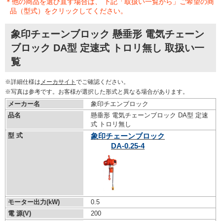
＊他の商品を選び直す場合は、 下記「取扱い一覧から」ご希望の商
品（型式）をクリックしてください。
象印チェーンブロック 懸垂形 電気チェーン
ブロック DA型 定速式 トロリ無し 取扱い一
覧
※詳細仕様は
メーカサイト
でご確認ください。
※写真は参考です。お客様が選択した形式と異なる場合があります。
メーカー名
象印チエンブロック
品名
懸垂形 電気チェーンブロック DA型 定速
式 トロリ無し
型 式
象印チェーンブロック
DA-0.25-4
モーター出力(kW)
0.5
電 源(V)
200