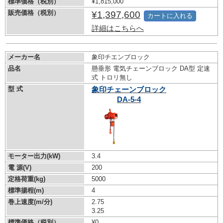
標準価格（税別）
¥1,815,000
販売価格（税別）
¥1,397,600
カートに入れる
詳細はこちらへ
メーカー名
象印チエンブロック
品名
懸垂形 電気チェーンブロック DA型 定速
式 トロリ無し
型 式
象印チェーンブロック
DA-5-4
モーター出力(kW)
3.4
電 源(V)
200
定格荷重(kg)
5000
標準揚程(m)
4
巻上速度(m/分)
2.75
3.25
標準価格（税別）
¥0