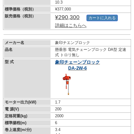
10.3
標準価格（税別）
¥377,000
販売価格（税別）
¥290,300
カートに入れる
詳細はこちらへ
メーカー名
象印チエンブロック
品名
懸垂形 電気チェーンブロック DA型 定速
式 トロリ無し
型 式
象印チェーンブロック
DA-2W-6
モーター出力(kW)
1.7
電 源(V)
200
定格荷重(kg)
2000
標準揚程(m)
6
巻上速度(m/分)
3.4