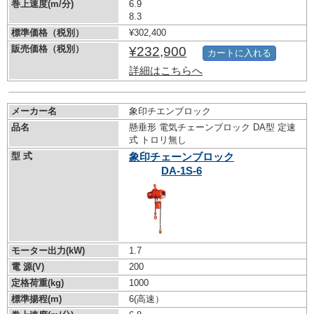
巻上速度(m/分)
6.9
8.3
標準価格（税別）
¥302,400
販売価格（税別）
¥232,900
カートに入れる
詳細はこちらへ
メーカー名
象印チエンブロック
品名
懸垂形 電気チェーンブロック DA型 定速
式 トロリ無し
型 式
象印チェーンブロック
DA-1S-6
モーター出力(kW)
1.7
電 源(V)
200
定格荷重(kg)
1000
標準揚程(m)
6(高速）