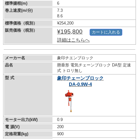
標準揚程(m)
6
巻上速度(m/分)
7.3
8.6
標準価格（税別）
¥254,200
販売価格（税別）
¥195,800
カートに入れる
詳細はこちらへ
メーカー名
象印チエンブロック
品名
懸垂形 電気チェーンブロック DA型 定速
式 トロリ無し
型 式
象印チェーンブロック
DA-0.9W-4
モーター出力(kW)
0.9
電 源(V)
200
定格荷重(kg)
900