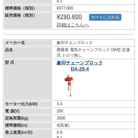
4.1
標準価格（税別）
¥377,600
販売価格（税別）
¥290,800
カートに入れる
詳細はこちらへ
メーカー名
象印チエンブロック
品名
懸垂形 電気チェーンブロック DA型 定速
式 トロリ無し
型 式
象印チェーンブロック
DA-2S-4
モーター出力(kW)
3.4
電 源(V)
200
定格荷重(kg)
2000
標準揚程(m)
4(高速)
巻上速度(m/分)
6.9
8.1