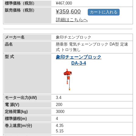
標準価格（税別）
¥467,000
販売価格（税別）
¥359,600
カートに入れる
詳細はこちらへ
メーカー名
象印チエンブロック
品名
懸垂形 電気チェーンブロック DA型 定速
式 トロリ無し
型 式
象印チェーンブロック
DA-3-4
モーター出力(kW)
3.4
電 源(V)
200
定格荷重(kg)
3000
標準揚程(m)
4
巻上速度(m/分)
4.35
5.15