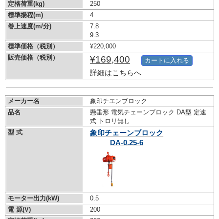
定格荷重(kg)
250
標準揚程(m)
4
巻上速度(m/分)
7.8
9.3
標準価格（税別）
¥220,000
販売価格（税別）
¥169,400
カートに入れる
詳細はこちらへ
メーカー名
象印チエンブロック
品名
懸垂形 電気チェーンブロック DA型 定速
式 トロリ無し
型 式
象印チェーンブロック
DA-0.25-6
モーター出力(kW)
0.5
電 源(V)
200