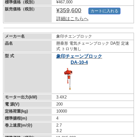
標準価格（税別）
¥467,000
販売価格（税別）
¥359,600
カートに入れる
詳細はこちらへ
メーカー名
象印チエンブロック
品名
懸垂形 電気チェーンブロック DA型 定速
式 トロリ無し
型 式
象印チェーンブロック
DA-10-4
モーター出力(kW)
3.4X2
電 源(V)
200
定格荷重(kg)
10000
標準揚程(m)
4
巻上速度(m/分)
2.7
3.2