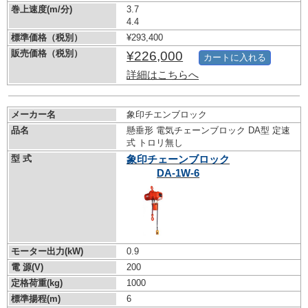
巻上速度(m/分)
3.7
4.4
標準価格（税別）
¥293,400
販売価格（税別）
¥226,000
カートに入れる
詳細はこちらへ
メーカー名
象印チエンブロック
品名
懸垂形 電気チェーンブロック DA型 定速
式 トロリ無し
型 式
象印チェーンブロック
DA-1W-6
モーター出力(kW)
0.9
電 源(V)
200
定格荷重(kg)
1000
標準揚程(m)
6