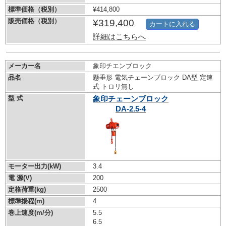
標準価格（税別）
¥414,800
販売価格（税別）
¥319,400
カートに入れる
詳細はこちらへ
メーカー名
象印チエンブロック
品名
懸垂形 電気チェーンブロック DA型 定速
式 トロリ無し
型 式
象印チェーンブロック
DA-2.5-4
モーター出力(kW)
3.4
電 源(V)
200
定格荷重(kg)
2500
標準揚程(m)
4
巻上速度(m/分)
5.5
6.5