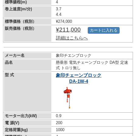
標準揚程(m)
4
巻上速度(m/分)
3.7
4.4
標準価格（税別）
¥274,000
販売価格（税別）
¥211,000
カートに入れる
詳細はこちらへ
メーカー名
象印チエンブロック
品名
懸垂形 電気チェーンブロック DA型 定速
式 トロリ無し
型 式
象印チェーンブロック
DA-1W-4
モーター出力(kW)
0.9
電 源(V)
200
定格荷重(kg)
1000