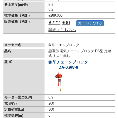
巻上速度(m/分)
6.8
8.2
標準価格（税別）
¥289,000
販売価格（税別）
¥222,600
カートに入れる
詳細はこちらへ
メーカー名
象印チエンブロック
品名
懸垂形 電気チェーンブロック DA型 定速
式 トロリ無し
型 式
象印チェーンブロック
DA-0.9W-6
モーター出力(kW)
0.9
電 源(V)
200
定格荷重(kg)
900
標準揚程(m)
6