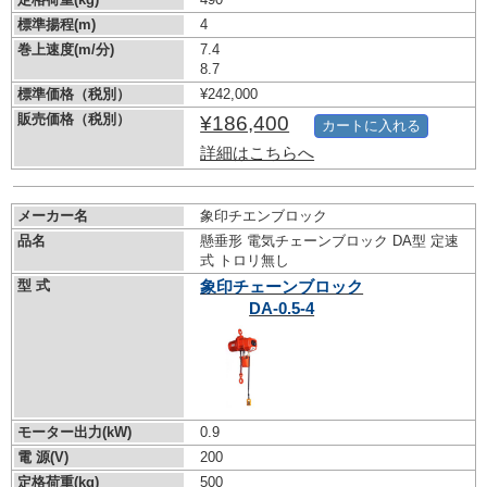
標準揚程(m)
4
巻上速度(m/分)
7.4
8.7
標準価格（税別）
¥242,000
販売価格（税別）
¥186,400
カートに入れる
詳細はこちらへ
メーカー名
象印チエンブロック
品名
懸垂形 電気チェーンブロック DA型 定速
式 トロリ無し
型 式
象印チェーンブロック
DA-0.5-4
モーター出力(kW)
0.9
電 源(V)
200
定格荷重(kg)
500