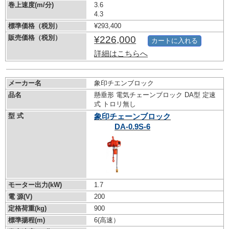
巻上速度(m/分)
3.6
4.3
標準価格（税別）
¥293,400
販売価格（税別）
¥226,000
カートに入れる
詳細はこちらへ
メーカー名
象印チエンブロック
品名
懸垂形 電気チェーンブロック DA型 定速
式 トロリ無し
型 式
象印チェーンブロック
DA-0.9S-6
モーター出力(kW)
1.7
電 源(V)
200
定格荷重(kg)
900
標準揚程(m)
6(高速）