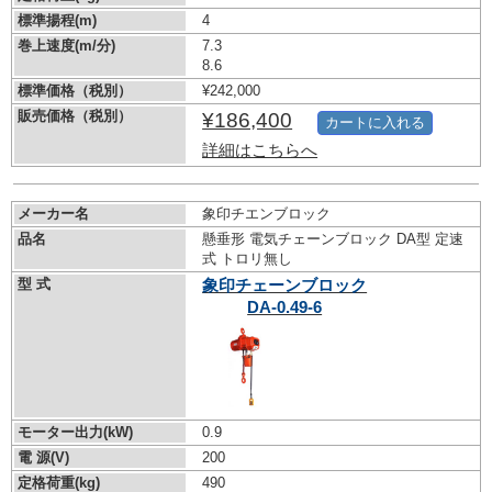
標準揚程(m)
4
巻上速度(m/分)
7.3
8.6
標準価格（税別）
¥242,000
販売価格（税別）
¥186,400
カートに入れる
詳細はこちらへ
メーカー名
象印チエンブロック
品名
懸垂形 電気チェーンブロック DA型 定速
式 トロリ無し
型 式
象印チェーンブロック
DA-0.49-6
モーター出力(kW)
0.9
電 源(V)
200
定格荷重(kg)
490