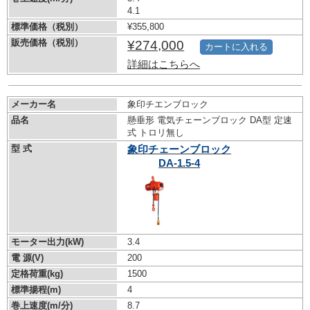
4.1
標準価格（税別）
¥355,800
販売価格（税別）
¥274,000
カートに入れる
詳細はこちらへ
メーカー名
象印チエンブロック
品名
懸垂形 電気チェーンブロック DA型 定速
式 トロリ無し
型 式
象印チェーンブロック
DA-1.5-4
モーター出力(kW)
3.4
電 源(V)
200
定格荷重(kg)
1500
標準揚程(m)
4
巻上速度(m/分)
8.7