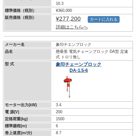
10.3
標準価格（税別）
¥360,000
販売価格（税別）
¥277,200
カートに入れる
詳細はこちらへ
メーカー名
象印チエンブロック
品名
懸垂形 電気チェーンブロック DA型 定速
式 トロリ無し
型 式
象印チェーンブロック
DA-1.5-6
モーター出力(kW)
3.4
電 源(V)
200
定格荷重(kg)
1500
標準揚程(m)
6
巻上速度(m/分)
8.7