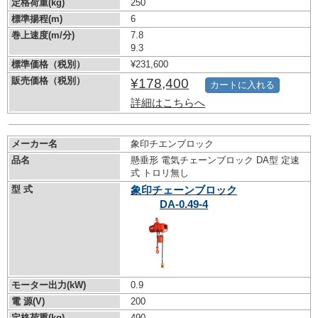
定格荷重(kg)
250
標準揚程(m)
6
巻上速度(m/分)
7.8
9.3
標準価格（税別）
¥231,600
販売価格（税別）
¥178,400
カートに入れる
詳細はこちらへ
メーカー名
象印チエンブロック
品名
懸垂形 電気チェーンブロック DA型 定速
式 トロリ無し
型 式
象印チェーンブロック
DA-0.49-4
モーター出力(kW)
0.9
電 源(V)
200
定格荷重(kg)
490