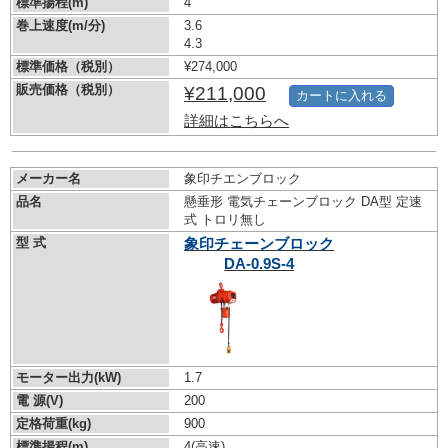
標準揚程(m)
4
巻上速度(m/分)
3.6
4.3
標準価格（税別）
¥274,000
販売価格（税別）
¥211,000
カートに入れる
詳細はこちらへ
メーカー名
象印チエンブロック
品名
懸垂形 電気チェーンブロック DA型 定速
式 トロリ無し
型 式
象印チェーンブロック
DA-0.9S-4
モーター出力(kW)
1.7
電 源(V)
200
定格荷重(kg)
900
標準揚程(m)
4(高速)