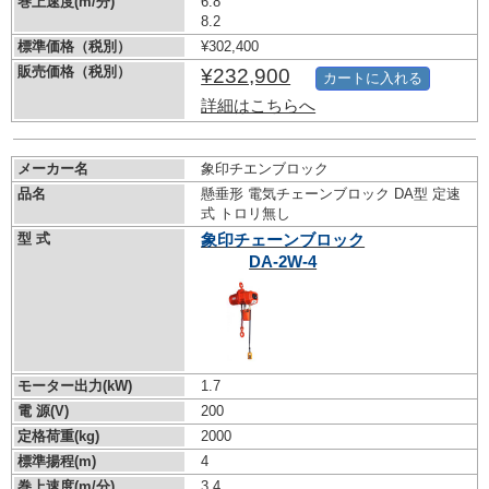
巻上速度(m/分)
6.8
8.2
標準価格（税別）
¥302,400
販売価格（税別）
¥232,900
カートに入れる
詳細はこちらへ
メーカー名
象印チエンブロック
品名
懸垂形 電気チェーンブロック DA型 定速
式 トロリ無し
型 式
象印チェーンブロック
DA-2W-4
モーター出力(kW)
1.7
電 源(V)
200
定格荷重(kg)
2000
標準揚程(m)
4
巻上速度(m/分)
3.4