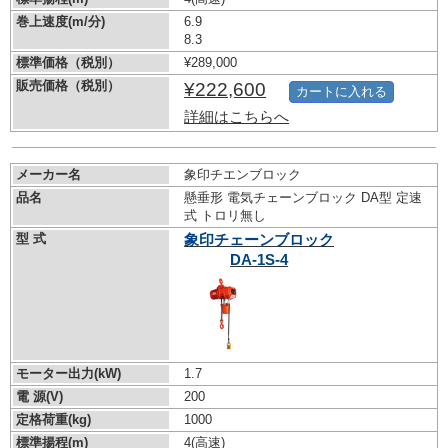
巻上速度(m/分)
6.9
8.3
標準価格（税別）
¥289,000
販売価格（税別）
¥222,600
カートに入れる
詳細はこちらへ
メーカー名
象印チエンブロック
品名
懸垂形 電気チェーンブロック DA型 定速
式 トロリ無し
型 式
象印チェーンブロック
DA-1S-4
モーター出力(kW)
1.7
電 源(V)
200
定格荷重(kg)
1000
標準揚程(m)
4(高速)