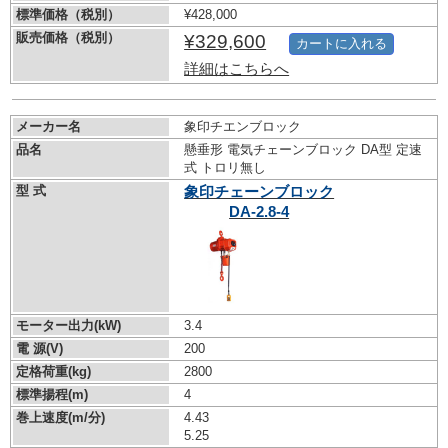
標準価格（税別）
¥428,000
販売価格（税別）
¥329,600
カートに入れる
詳細はこちらへ
メーカー名
象印チエンブロック
品名
懸垂形 電気チェーンブロック DA型 定速
式 トロリ無し
型 式
象印チェーンブロック
DA-2.8-4
モーター出力(kW)
3.4
電 源(V)
200
定格荷重(kg)
2800
標準揚程(m)
4
巻上速度(m/分)
4.43
5.25