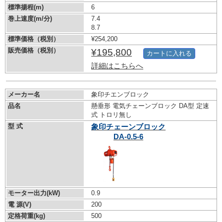
標準揚程(m)
6
巻上速度(m/分)
7.4
8.7
標準価格（税別）
¥254,200
販売価格（税別）
¥195,800
カートに入れる
詳細はこちらへ
メーカー名
象印チエンブロック
品名
懸垂形 電気チェーンブロック DA型 定速
式 トロリ無し
型 式
象印チェーンブロック
DA-0.5-6
モーター出力(kW)
0.9
電 源(V)
200
定格荷重(kg)
500