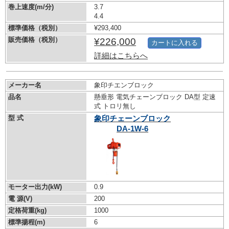
巻上速度(m/分)
3.7
4.4
標準価格（税別）
¥293,400
販売価格（税別）
¥226,000
カートに入れる
詳細はこちらへ
メーカー名
象印チエンブロック
品名
懸垂形 電気チェーンブロック DA型 定速
式 トロリ無し
型 式
象印チェーンブロック
DA-1W-6
モーター出力(kW)
0.9
電 源(V)
200
定格荷重(kg)
1000
標準揚程(m)
6