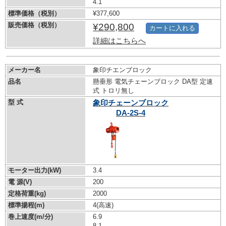
4.1
標準価格（税別）
¥377,600
販売価格（税別）
¥290,800
カートに入れる
詳細はこちらへ
メーカー名
象印チエンブロック
品名
懸垂形 電気チェーンブロック DA型 定速
式 トロリ無し
型 式
象印チェーンブロック
DA-2S-4
モーター出力(kW)
3.4
電 源(V)
200
定格荷重(kg)
2000
標準揚程(m)
4(高速)
巻上速度(m/分)
6.9
8.1