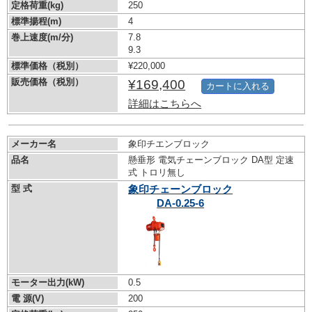
定格荷重(kg)
250
標準揚程(m)
4
巻上速度(m/分)
7.8
9.3
標準価格（税別）
¥220,000
販売価格（税別）
¥169,400
カートに入れる
詳細はこちらへ
メーカー名
象印チエンブロック
品名
懸垂形 電気チェーンブロック DA型 定速
式 トロリ無し
型 式
象印チェーンブロック
DA-0.25-6
モーター出力(kW)
0.5
電 源(V)
200