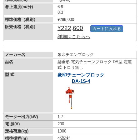
巻上速度(m/分)
6.9
8.3
標準価格（税別）
¥289,000
販売価格（税別）
¥222,600
カートに入れる
詳細はこちらへ
メーカー名
象印チエンブロック
品名
懸垂形 電気チェーンブロック DA型 定速
式 トロリ無し
型 式
象印チェーンブロック
DA-1S-4
モーター出力(kW)
1.7
電 源(V)
200
定格荷重(kg)
1000
標準揚程(m)
4(高速)