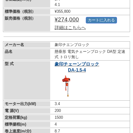
4.1
標準価格（税別）
¥355,800
販売価格（税別）
¥274,000
カートに入れる
詳細はこちらへ
メーカー名
象印チエンブロック
品名
懸垂形 電気チェーンブロック DA型 定速
式 トロリ無し
型 式
象印チェーンブロック
DA-1.5-4
モーター出力(kW)
3.4
電 源(V)
200
定格荷重(kg)
1500
標準揚程(m)
4
巻上速度(m/分)
8.7