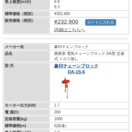
巻上速度(m/分)
6.9
8.3
標準価格（税別）
¥302,400
販売価格（税別）
¥232,900
カートに入れる
詳細はこちらへ
メーカー名
象印チエンブロック
品名
懸垂形 電気チェーンブロック DA型 定速
式 トロリ無し
型 式
象印チェーンブロック
DA-1S-6
モーター出力(kW)
1.7
電 源(V)
200
定格荷重(kg)
1000
標準揚程(m)
6(高速）