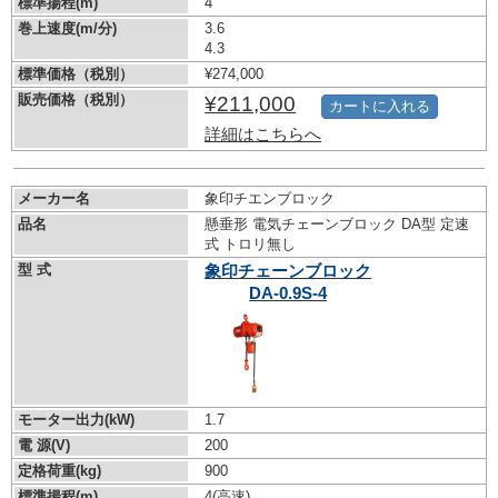
標準揚程(m)
4
巻上速度(m/分)
3.6
4.3
標準価格（税別）
¥274,000
販売価格（税別）
¥211,000
カートに入れる
詳細はこちらへ
メーカー名
象印チエンブロック
品名
懸垂形 電気チェーンブロック DA型 定速
式 トロリ無し
型 式
象印チェーンブロック
DA-0.9S-4
モーター出力(kW)
1.7
電 源(V)
200
定格荷重(kg)
900
標準揚程(m)
4(高速)