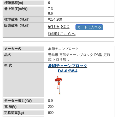
標準揚程(m)
6
巻上速度(m/分)
7.3
8.6
標準価格（税別）
¥254,200
販売価格（税別）
¥195,800
カートに入れる
詳細はこちらへ
メーカー名
象印チエンブロック
品名
懸垂形 電気チェーンブロック DA型 定速
式 トロリ無し
型 式
象印チェーンブロック
DA-0.9W-4
モーター出力(kW)
0.9
電 源(V)
200
定格荷重(kg)
900