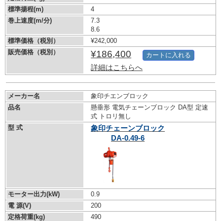
標準揚程(m)
4
巻上速度(m/分)
7.3
8.6
標準価格（税別）
¥242,000
販売価格（税別）
¥186,400
カートに入れる
詳細はこちらへ
メーカー名
象印チエンブロック
品名
懸垂形 電気チェーンブロック DA型 定速
式 トロリ無し
型 式
象印チェーンブロック
DA-0.49-6
モーター出力(kW)
0.9
電 源(V)
200
定格荷重(kg)
490