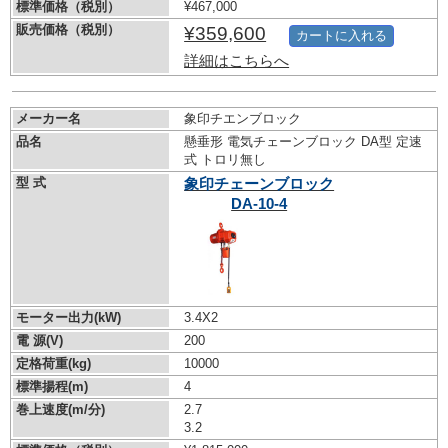
標準価格（税別）
¥467,000
販売価格（税別）
¥359,600
カートに入れる
詳細はこちらへ
メーカー名
象印チエンブロック
品名
懸垂形 電気チェーンブロック DA型 定速
式 トロリ無し
型 式
象印チェーンブロック
DA-10-4
モーター出力(kW)
3.4X2
電 源(V)
200
定格荷重(kg)
10000
標準揚程(m)
4
巻上速度(m/分)
2.7
3.2