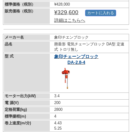
標準価格（税別）
¥428,000
販売価格（税別）
¥329,600
カートに入れる
詳細はこちらへ
メーカー名
象印チエンブロック
品名
懸垂形 電気チェーンブロック DA型 定速
式 トロリ無し
型 式
象印チェーンブロック
DA-2.8-4
モーター出力(kW)
3.4
電 源(V)
200
定格荷重(kg)
2800
標準揚程(m)
4
巻上速度(m/分)
4.43
5.25