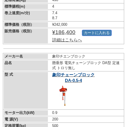
標準揚程(m)
4
巻上速度(m/分)
7.4
8.7
標準価格（税別）
¥242,000
販売価格（税別）
¥186,400
カートに入れる
詳細はこちらへ
メーカー名
象印チエンブロック
品名
懸垂形 電気チェーンブロック DA型 定速
式 トロリ無し
型 式
象印チェーンブロック
DA-0.5-4
モーター出力(kW)
0.9
電 源(V)
200
定格荷重(kg)
500