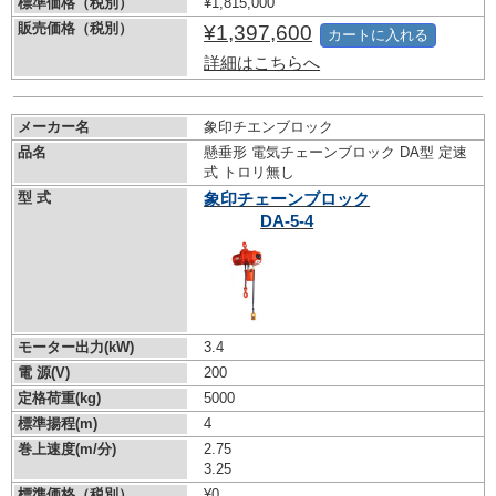
標準価格（税別）
¥1,815,000
販売価格（税別）
¥1,397,600
カートに入れる
詳細はこちらへ
メーカー名
象印チエンブロック
品名
懸垂形 電気チェーンブロック DA型 定速
式 トロリ無し
型 式
象印チェーンブロック
DA-5-4
モーター出力(kW)
3.4
電 源(V)
200
定格荷重(kg)
5000
標準揚程(m)
4
巻上速度(m/分)
2.75
3.25
標準価格（税別）
¥0