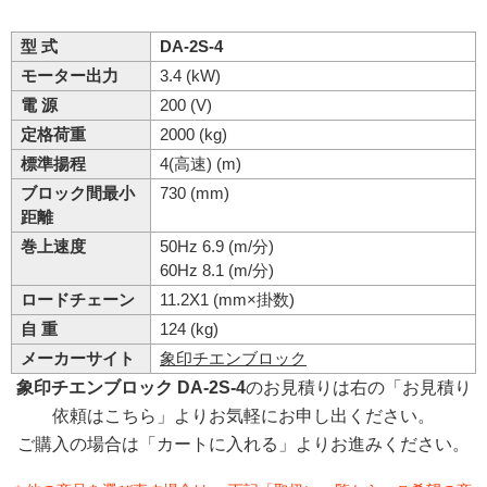
型 式
DA-2S-4
モーター出力
3.4 (kW)
電 源
200 (V)
定格荷重
2000 (kg)
標準揚程
4(高速) (m)
ブロック間最小
730 (mm)
距離
巻上速度
50Hz 6.9 (m/分)
60Hz 8.1 (m/分)
ロードチェーン
11.2X1 (mm×掛数)
自 重
124 (kg)
メーカーサイト
象印チエンブロック
象印チエンブロック DA-2S-4
のお見積りは右の「お見積り
依頼はこちら」よりお気軽にお申し出ください。
ご購入の場合は「カートに入れる」よりお進みください。