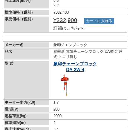
巻上速度(m/分)
6.8
8.2
標準価格（税別）
¥302,400
販売価格（税別）
¥232,900
カートに入れる
詳細はこちらへ
メーカー名
象印チエンブロック
品名
懸垂形 電気チェーンブロック DA型 定速
式 トロリ無し
型 式
象印チェーンブロック
DA-2W-4
モーター出力(kW)
1.7
電 源(V)
200
定格荷重(kg)
2000
標準揚程(m)
4
巻上速度(m/分)
3.4