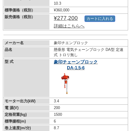
10.3
標準価格（税別）
¥360,000
販売価格（税別）
¥277,200
カートに入れる
詳細はこちらへ
メーカー名
象印チエンブロック
品名
懸垂形 電気チェーンブロック DA型 定速
式 トロリ無し
型 式
象印チェーンブロック
DA-1.5-6
モーター出力(kW)
3.4
電 源(V)
200
定格荷重(kg)
1500
標準揚程(m)
6
巻上速度(m/分)
8.7