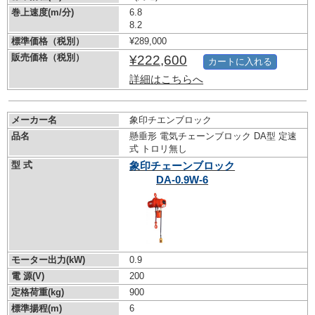
巻上速度(m/分)
6.8
8.2
標準価格（税別）
¥289,000
販売価格（税別）
¥222,600
カートに入れる
詳細はこちらへ
メーカー名
象印チエンブロック
品名
懸垂形 電気チェーンブロック DA型 定速
式 トロリ無し
型 式
象印チェーンブロック
DA-0.9W-6
モーター出力(kW)
0.9
電 源(V)
200
定格荷重(kg)
900
標準揚程(m)
6