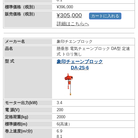
標準価格（税別）
¥396,000
販売価格（税別）
¥305,000
カートに入れる
詳細はこちらへ
メーカー名
象印チエンブロック
品名
懸垂形 電気チェーンブロック DA型 定速
式 トロリ無し
型 式
象印チェーンブロック
DA-2S-6
モーター出力(kW)
3.4
電 源(V)
200
定格荷重(kg)
2000
標準揚程(m)
6(高速）
巻上速度(m/分)
6.9
8.1