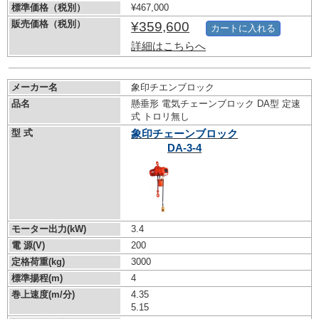
標準価格（税別）
¥467,000
販売価格（税別）
¥359,600
カートに入れる
詳細はこちらへ
メーカー名
象印チエンブロック
品名
懸垂形 電気チェーンブロック DA型 定速
式 トロリ無し
型 式
象印チェーンブロック
DA-3-4
モーター出力(kW)
3.4
電 源(V)
200
定格荷重(kg)
3000
標準揚程(m)
4
巻上速度(m/分)
4.35
5.15