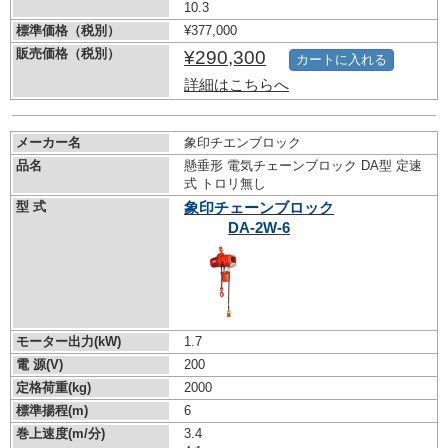
10.3
標準価格（税別）
¥377,000
販売価格（税別）
¥290,300
カートに入れる
詳細はこちらへ
メーカー名
象印チエンブロック
品名
懸垂形 電気チェーンブロック DA型 定速
式 トロリ無し
型 式
象印チェーンブロック
DA-2W-6
モーター出力(kW)
1.7
電 源(V)
200
定格荷重(kg)
2000
標準揚程(m)
6
巻上速度(m/分)
3.4