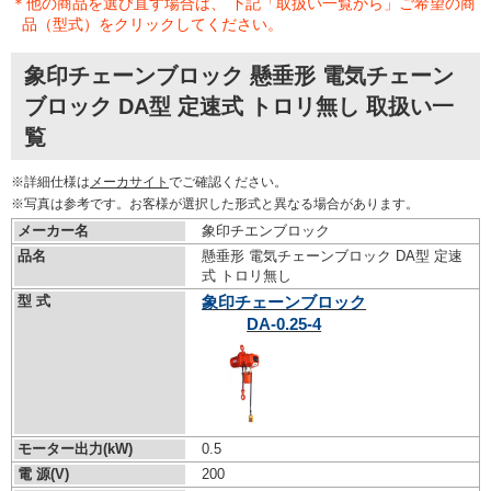
＊他の商品を選び直す場合は、 下記「取扱い一覧から」ご希望の商
品（型式）をクリックしてください。
象印チェーンブロック 懸垂形 電気チェーン
ブロック DA型 定速式 トロリ無し 取扱い一
覧
※詳細仕様は
メーカサイト
でご確認ください。
※写真は参考です。お客様が選択した形式と異なる場合があります。
メーカー名
象印チエンブロック
品名
懸垂形 電気チェーンブロック DA型 定速
式 トロリ無し
型 式
象印チェーンブロック
DA-0.25-4
モーター出力(kW)
0.5
電 源(V)
200