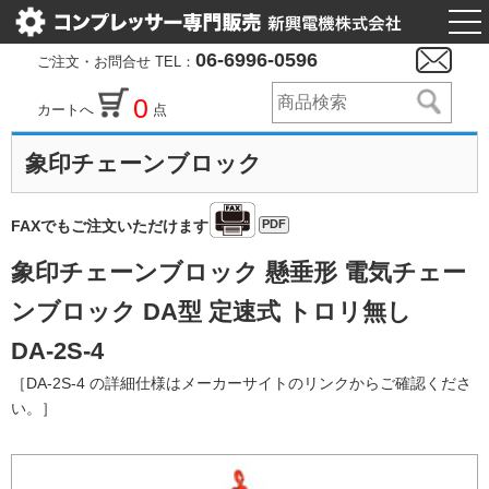
togg
nav
06-6996-0596
ご注文・お問合せ TEL：
0
カートへ
点
象印チェーンブロック
PDF
FAXでもご注文いただけます
象印チェーンブロック 懸垂形 電気チェー
ンブロック DA型 定速式 トロリ無し
DA-2S-4
［DA-2S-4 の詳細仕様はメーカーサイトのリンクからご確認くださ
い。］