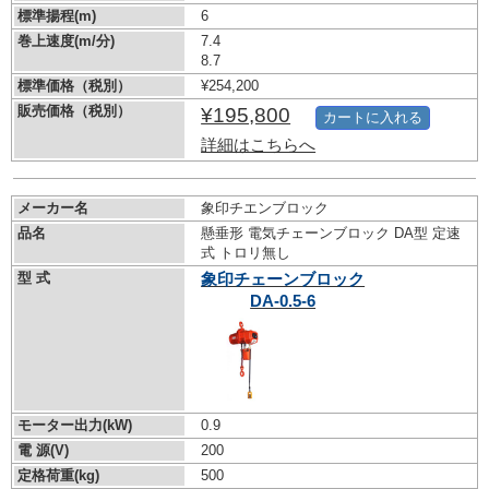
標準揚程(m)
6
巻上速度(m/分)
7.4
8.7
標準価格（税別）
¥254,200
販売価格（税別）
¥195,800
カートに入れる
詳細はこちらへ
メーカー名
象印チエンブロック
品名
懸垂形 電気チェーンブロック DA型 定速
式 トロリ無し
型 式
象印チェーンブロック
DA-0.5-6
モーター出力(kW)
0.9
電 源(V)
200
定格荷重(kg)
500