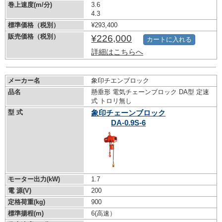
巻上速度(m/分)
3.6
4.3
標準価格（税別）
¥293,400
販売価格（税別）
¥226,000
カートに入れる
詳細はこちらへ
メーカー名
象印チエンブロック
品名
懸垂形 電気チェーンブロック DA型 定速
式 トロリ無し
型 式
象印チェーンブロック
DA-0.9S-6
モーター出力(kW)
1.7
電 源(V)
200
定格荷重(kg)
900
標準揚程(m)
6(高速）