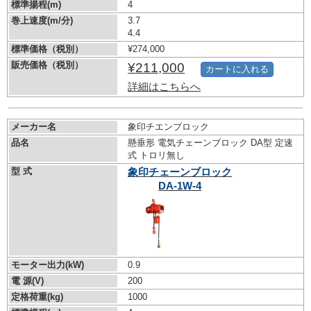
標準揚程(m)
4
巻上速度(m/分)
3.7
4.4
標準価格（税別）
¥274,000
販売価格（税別）
¥211,000
カートに入れる
詳細はこちらへ
メーカー名
象印チエンブロック
品名
懸垂形 電気チェーンブロック DA型 定速
式 トロリ無し
型 式
象印チェーンブロック
DA-1W-4
モーター出力(kW)
0.9
電 源(V)
200
定格荷重(kg)
1000