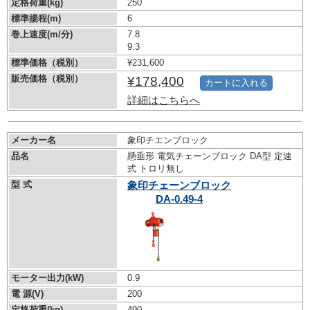
定格荷重(kg)
250
標準揚程(m)
6
巻上速度(m/分)
7.8
9.3
標準価格（税別）
¥231,600
販売価格（税別）
¥178,400
カートに入れる
詳細はこちらへ
メーカー名
象印チエンブロック
品名
懸垂形 電気チェーンブロック DA型 定速
式 トロリ無し
型 式
象印チェーンブロック
DA-0.49-4
モーター出力(kW)
0.9
電 源(V)
200
定格荷重(kg)
490