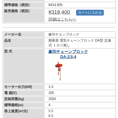
標準価格（税別）
¥414,800
販売価格（税別）
¥319,400
カートに入れる
詳細はこちらへ
メーカー名
象印チエンブロック
品名
懸垂形 電気チェーンブロック DA型 定速
式 トロリ無し
型 式
象印チェーンブロック
DA-2.5-4
モーター出力(kW)
3.4
電 源(V)
200
定格荷重(kg)
2500
標準揚程(m)
4
巻上速度(m/分)
5.5
6.5