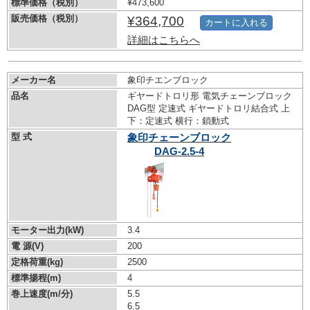
標準価格（税別）
¥473,600
販売価格（税別）
¥364,700
カートに入れる
詳細はこちらへ
メーカー名
象印チエンブロック
品名
ギヤードトロリ形 電気チェーンブロック
DAG型 定速式 ギヤードトロリ結合式 上
下：定速式 横行：鎖動式
型 式
象印チェーンブロック
DAG-2.5-4
モーター出力(kW)
3.4
電 源(V)
200
定格荷重(kg)
2500
標準揚程(m)
4
巻上速度(m/分)
5.5
6.5