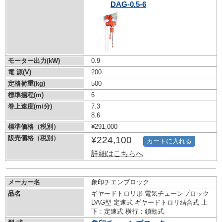
DAG-0.5-6
モーター出力(kW)
0.9
電 源(V)
200
定格荷重(kg)
500
標準揚程(m)
6
巻上速度(m/分)
7.3
8.6
標準価格（税別）
¥291,000
販売価格（税別）
¥224,100
カートに入れる
詳細はこちらへ
メーカー名
象印チエンブロック
品名
ギヤードトロリ形 電気チェーンブロック
DAG型 定速式 ギヤードトロリ結合式 上
下：定速式 横行：鎖動式