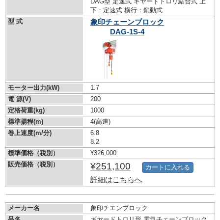
DAG型 定速式 ギヤードトロリ結合式 上
下：定速式 横行：鎖動式
型 式
象印チェーンブロック
DAG-1S-4
モーター出力(kW)
1.7
電 源(V)
200
定格荷重(kg)
1000
標準揚程(m)
4(高速)
巻上速度(m/分)
6.8
8.2
標準価格（税別）
¥326,000
販売価格（税別）
¥251,100
カートに入れる
詳細はこちらへ
メーカー名
象印チエンブロック
品名
ギヤードトロリ形 電気チェーンブロック