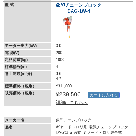
型 式
象印チェーンブロック
DAG-1W-4
モーター出力(kW)
0.9
電 源(V)
200
定格荷重(kg)
1000
標準揚程(m)
4
巻上速度(m/分)
3.6
4.3
標準価格（税別）
¥311,000
販売価格（税別）
¥239,500
カートに入れる
詳細はこちらへ
メーカー名
象印チエンブロック
品名
ギヤードトロリ形 電気チェーンブロック
DAG型 定速式 ギヤードトロリ結合式 上