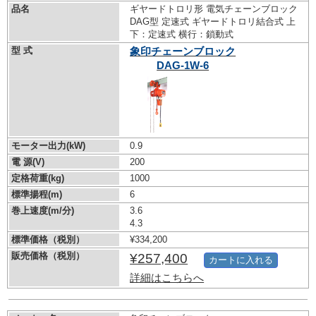
品名
ギヤードトロリ形 電気チェーンブロック
DAG型 定速式 ギヤードトロリ結合式 上
下：定速式 横行：鎖動式
型 式
象印チェーンブロック
DAG-1W-6
モーター出力(kW)
0.9
電 源(V)
200
定格荷重(kg)
1000
標準揚程(m)
6
巻上速度(m/分)
3.6
4.3
標準価格（税別）
¥334,200
販売価格（税別）
¥257,400
カートに入れる
詳細はこちらへ