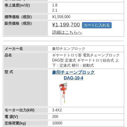
巻上速度(m/分)
1.8
2.1
標準価格（税別）
¥1,558,000
販売価格（税別）
¥1,199,700
カートに入れる
詳細はこちらへ
メーカー名
象印チエンブロック
品名
ギヤードトロリ形 電気チェーンブロック
DAG型 定速式 ギヤードトロリ結合式 上
下：定速式 横行：鎖動式
型 式
象印チェーンブロック
DAG-10-4
モーター出力(kW)
3.4X2
電 源(V)
200
定格荷重(kg)
10000