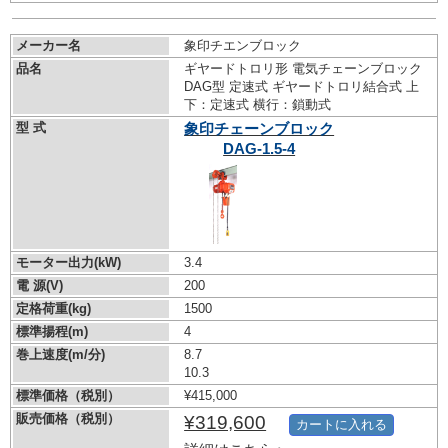
メーカー名
象印チエンブロック
品名
ギヤードトロリ形 電気チェーンブロック
DAG型 定速式 ギヤードトロリ結合式 上
下：定速式 横行：鎖動式
型 式
象印チェーンブロック
DAG-1.5-4
モーター出力(kW)
3.4
電 源(V)
200
定格荷重(kg)
1500
標準揚程(m)
4
巻上速度(m/分)
8.7
10.3
標準価格（税別）
¥415,000
販売価格（税別）
¥319,600
カートに入れる