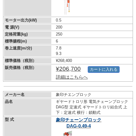
モーター出力(kW)
0.5
電 源(V)
200
定格荷重(kg)
250
標準揚程(m)
6
巻上速度(m/分)
7.8
9.3
標準価格（税別）
¥268,400
販売価格（税別）
¥206,700
カートに入れる
詳細はこちらへ
メーカー名
象印チエンブロック
品名
ギヤードトロリ形 電気チェーンブロック
DAG型 定速式 ギヤードトロリ結合式 上
下：定速式 横行：鎖動式
型 式
象印チェーンブロック
DAG-0.49-4