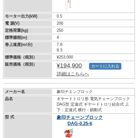
モーター出力(kW)
0.5
電 源(V)
200
定格荷重(kg)
250
標準揚程(m)
4
巻上速度(m/分)
7.8
9.3
標準価格（税別）
¥253,000
販売価格（税別）
¥194,900
カートに入れる
詳細はこちらへ
メーカー名
象印チエンブロック
品名
ギヤードトロリ形 電気チェーンブロック
DAG型 定速式 ギヤードトロリ結合式 上
下：定速式 横行：鎖動式
型 式
象印チェーンブロック
DAG-0.25-6