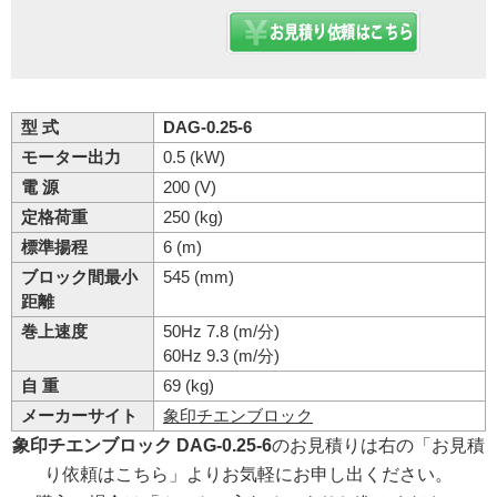
型 式
DAG-0.25-6
モーター出力
0.5 (kW)
電 源
200 (V)
定格荷重
250 (kg)
標準揚程
6 (m)
ブロック間最小
545 (mm)
距離
巻上速度
50Hz 7.8 (m/分)
60Hz 9.3 (m/分)
自 重
69 (kg)
メーカーサイト
象印チエンブロック
象印チエンブロック DAG-0.25-6
のお見積りは右の「お見積
り依頼はこちら」よりお気軽にお申し出ください。