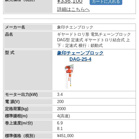
¥336,100
カートに入れる
詳細はこちらへ
メーカー名
象印チエンブロック
品名
ギヤードトロリ形 電気チェーンブロック
DAG型 定速式 ギヤードトロリ結合式 上
下：定速式 横行：鎖動式
型 式
象印チェーンブロック
DAG-2S-4
モーター出力(kW)
3.4
電 源(V)
200
定格荷重(kg)
2000
標準揚程(m)
4(高速)
巻上速度(m/分)
6.9
8.1
標準価格（税別）
¥451,000