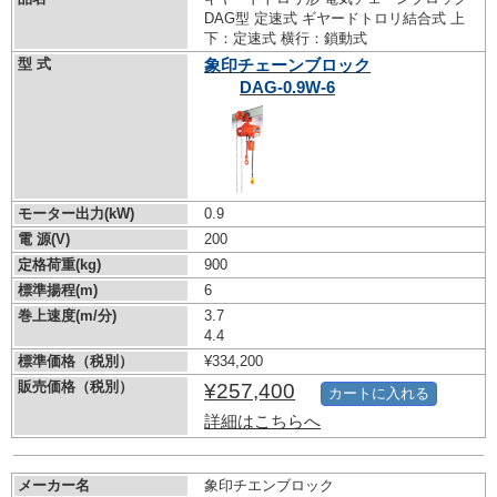
DAG型 定速式 ギヤードトロリ結合式 上
下：定速式 横行：鎖動式
型 式
象印チェーンブロック
DAG-0.9W-6
モーター出力(kW)
0.9
電 源(V)
200
定格荷重(kg)
900
標準揚程(m)
6
巻上速度(m/分)
3.7
4.4
標準価格（税別）
¥334,200
販売価格（税別）
¥257,400
カートに入れる
詳細はこちらへ
メーカー名
象印チエンブロック