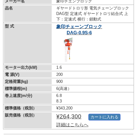
メーカー名
象印チエンブロック
品名
ギヤードトロリ形 電気チェーンブロック
DAG型 定速式 ギヤードトロリ結合式 上
下：定速式 横行：鎖動式
型 式
象印チェーンブロック
DAG-0.9S-6
モーター出力(kW)
1.6
電 源(V)
200
定格荷重(kg)
900
標準揚程(m)
6(高速）
巻上速度(m/分)
6.8
8.3
標準価格（税別）
¥343,200
販売価格（税別）
¥264,300
カートに入れる
詳細はこちらへ