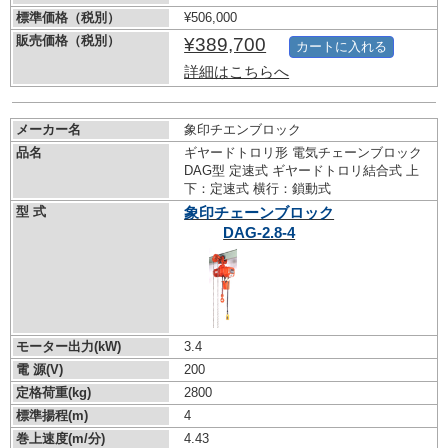
標準価格（税別）
¥506,000
販売価格（税別）
¥389,700
カートに入れる
詳細はこちらへ
メーカー名
象印チエンブロック
品名
ギヤードトロリ形 電気チェーンブロック
DAG型 定速式 ギヤードトロリ結合式 上
下：定速式 横行：鎖動式
型 式
象印チェーンブロック
DAG-2.8-4
モーター出力(kW)
3.4
電 源(V)
200
定格荷重(kg)
2800
標準揚程(m)
4
巻上速度(m/分)
4.43