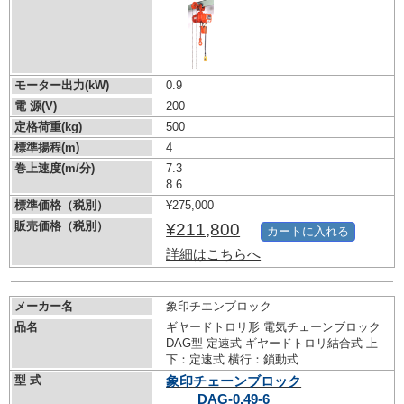
モーター出力(kW)
0.9
電 源(V)
200
定格荷重(kg)
500
標準揚程(m)
4
巻上速度(m/分)
7.3
8.6
標準価格（税別）
¥275,000
販売価格（税別）
¥211,800
カートに入れる
詳細はこちらへ
メーカー名
象印チエンブロック
品名
ギヤードトロリ形 電気チェーンブロック
DAG型 定速式 ギヤードトロリ結合式 上
下：定速式 横行：鎖動式
型 式
象印チェーンブロック
DAG-0.49-6