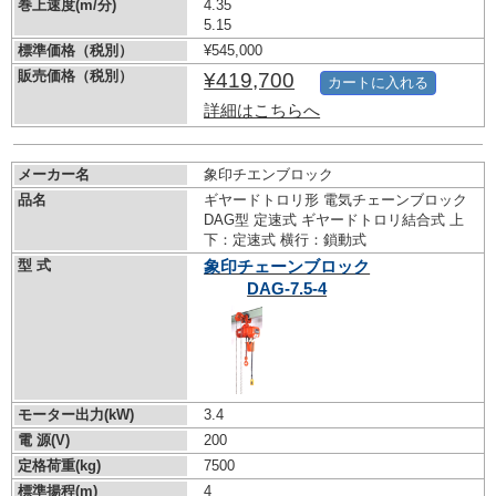
巻上速度(m/分)
4.35
5.15
標準価格（税別）
¥545,000
販売価格（税別）
¥419,700
カートに入れる
詳細はこちらへ
メーカー名
象印チエンブロック
品名
ギヤードトロリ形 電気チェーンブロック
DAG型 定速式 ギヤードトロリ結合式 上
下：定速式 横行：鎖動式
型 式
象印チェーンブロック
DAG-7.5-4
モーター出力(kW)
3.4
電 源(V)
200
定格荷重(kg)
7500
標準揚程(m)
4