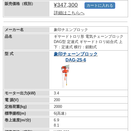
販売価格（税別）
¥347,300
カートに入れる
詳細はこちらへ
メーカー名
象印チエンブロック
品名
ギヤードトロリ形 電気チェーンブロック
DAG型 定速式 ギヤードトロリ結合式 上
下：定速式 横行：鎖動式
型 式
象印チェーンブロック
DAG-2S-6
モーター出力(kW)
3.4
電 源(V)
200
定格荷重(kg)
2000
標準揚程(m)
6(高速）
巻上速度(m/分)
6.9
8.1