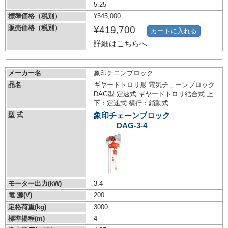
5.25
標準価格（税別）
¥545,000
販売価格（税別）
¥419,700
カートに入れる
詳細はこちらへ
メーカー名
象印チエンブロック
品名
ギヤードトロリ形 電気チェーンブロック
DAG型 定速式 ギヤードトロリ結合式 上
下：定速式 横行：鎖動式
型 式
象印チェーンブロック
DAG-3-4
モーター出力(kW)
3.4
電 源(V)
200
定格荷重(kg)
3000
標準揚程(m)
4