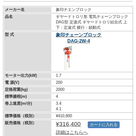
メーカー名
象印チエンブロック
品名
ギヤードトロリ形 電気チェーンブロック
DAG型 定速式 ギヤードトロリ結合式 上
下：定速式 横行：鎖動式
型 式
象印チェーンブロック
DAG-2W-4
モーター出力(kW)
1.7
電 源(V)
200
定格荷重(kg)
2000
標準揚程(m)
4
巻上速度(m/分)
3.4
4.1
標準価格（税別）
¥410,800
販売価格（税別）
¥316,400
カートに入れる
詳細はこちらへ