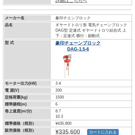
詳細はこちらへ
メーカー名
象印チエンブロック
品名
ギヤードトロリ形 電気チェーンブロック
DAG型 定速式 ギヤードトロリ結合式 上
下：定速式 横行：鎖動式
型 式
象印チェーンブロック
DAG-1.5-6
モーター出力(kW)
3.4
電 源(V)
200
定格荷重(kg)
1500
標準揚程(m)
6
巻上速度(m/分)
8.7
10.3
標準価格（税別）
¥435,800
販売価格（税別）
¥335,600
カートに入れる