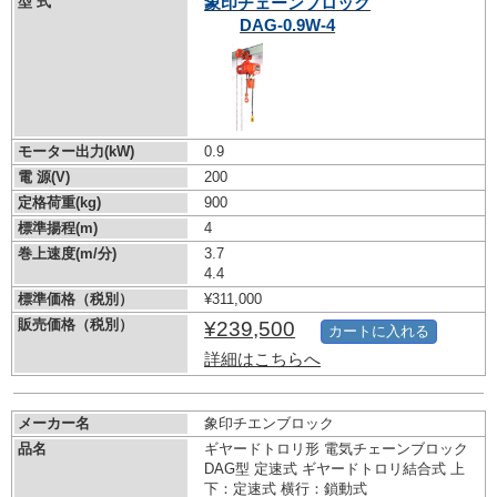
型 式
象印チェーンブロック
DAG-0.9W-4
モーター出力(kW)
0.9
電 源(V)
200
定格荷重(kg)
900
標準揚程(m)
4
巻上速度(m/分)
3.7
4.4
標準価格（税別）
¥311,000
販売価格（税別）
¥239,500
カートに入れる
詳細はこちらへ
メーカー名
象印チエンブロック
品名
ギヤードトロリ形 電気チェーンブロック
DAG型 定速式 ギヤードトロリ結合式 上
下：定速式 横行：鎖動式