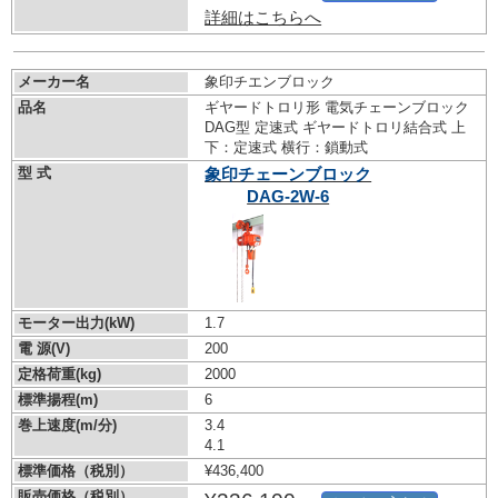
詳細はこちらへ
メーカー名
象印チエンブロック
品名
ギヤードトロリ形 電気チェーンブロック
DAG型 定速式 ギヤードトロリ結合式 上
下：定速式 横行：鎖動式
型 式
象印チェーンブロック
DAG-2W-6
モーター出力(kW)
1.7
電 源(V)
200
定格荷重(kg)
2000
標準揚程(m)
6
巻上速度(m/分)
3.4
4.1
標準価格（税別）
¥436,400
販売価格（税別）