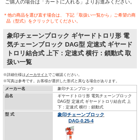
ご購入の場合は「カートに入れる」よりお進みください。
＊他の商品を選び直す場合は、 下記「取扱い一覧から」ご希望の商
品（型式）をクリックしてください。
象印チェーンブロック ギヤードトロリ形 電
気チェーンブロック DAG型 定速式 ギヤード
トロリ結合式 上下：定速式 横行：鎖動式 取
扱い一覧
※詳細仕様は
メーカサイト
でご確認ください。
※写真は参考です。お客様が選択した形式と異なる場合があります。
メーカー名
象印チエンブロック
品名
ギヤードトロリ形 電気チェーンブロック
DAG型 定速式 ギヤードトロリ結合式 上
下：定速式 横行：鎖動式
型 式
象印チェーンブロック
DAG-0.25-4