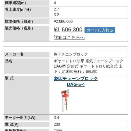
標準揚程(m)
4
巻上速度(m/分)
2.7
3.2
標準価格（税別）
¥2,086,000
販売価格（税別）
¥1,606,300
カートに入れる
詳細はこちらへ
メーカー名
象印チエンブロック
品名
ギヤードトロリ形 電気チェーンブロック
DAG型 定速式 ギヤードトロリ結合式 上
下：定速式 横行：鎖動式
型 式
象印チェーンブロック
DAG-5-4
モーター出力(kW)
3.4
電 源(V)
200