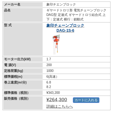
メーカー名
象印チエンブロック
品名
ギヤードトロリ形 電気チェーンブロック
DAG型 定速式 ギヤードトロリ結合式 上
下：定速式 横行：鎖動式
型 式
象印チェーンブロック
DAG-1S-6
モーター出力(kW)
1.7
電 源(V)
200
定格荷重(kg)
1000
標準揚程(m)
6(高速）
巻上速度(m/分)
6.8
8.2
標準価格（税別）
¥343,200
販売価格（税別）
¥264,300
カートに入れる
詳細はこちらへ