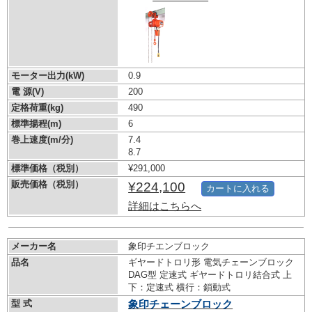
モーター出力(kW)
0.9
電 源(V)
200
定格荷重(kg)
490
標準揚程(m)
6
巻上速度(m/分)
7.4
8.7
標準価格（税別）
¥291,000
販売価格（税別）
¥224,100
カートに入れる
詳細はこちらへ
メーカー名
象印チエンブロック
品名
ギヤードトロリ形 電気チェーンブロック
DAG型 定速式 ギヤードトロリ結合式 上
下：定速式 横行：鎖動式
型 式
象印チェーンブロック