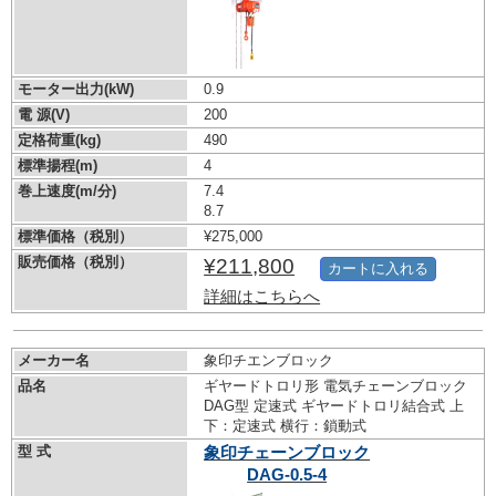
モーター出力(kW)
0.9
電 源(V)
200
定格荷重(kg)
490
標準揚程(m)
4
巻上速度(m/分)
7.4
8.7
標準価格（税別）
¥275,000
販売価格（税別）
¥211,800
カートに入れる
詳細はこちらへ
メーカー名
象印チエンブロック
品名
ギヤードトロリ形 電気チェーンブロック
DAG型 定速式 ギヤードトロリ結合式 上
下：定速式 横行：鎖動式
型 式
象印チェーンブロック
DAG-0.5-4