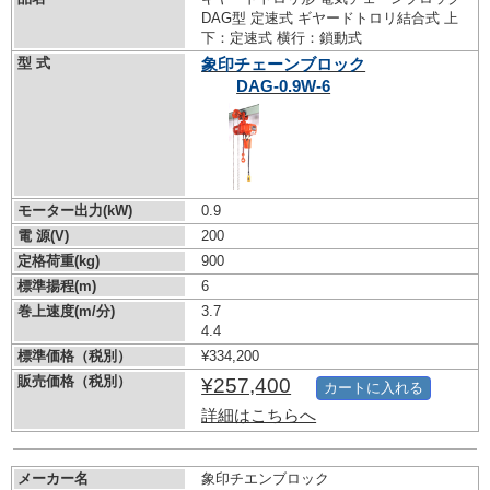
DAG型 定速式 ギヤードトロリ結合式 上
下：定速式 横行：鎖動式
型 式
象印チェーンブロック
DAG-0.9W-6
モーター出力(kW)
0.9
電 源(V)
200
定格荷重(kg)
900
標準揚程(m)
6
巻上速度(m/分)
3.7
4.4
標準価格（税別）
¥334,200
販売価格（税別）
¥257,400
カートに入れる
詳細はこちらへ
メーカー名
象印チエンブロック