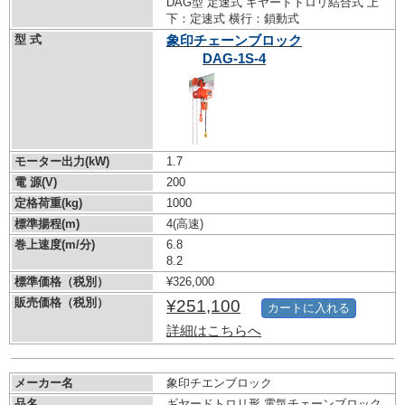
DAG型 定速式 ギヤードトロリ結合式 上
下：定速式 横行：鎖動式
型 式
象印チェーンブロック
DAG-1S-4
モーター出力(kW)
1.7
電 源(V)
200
定格荷重(kg)
1000
標準揚程(m)
4(高速)
巻上速度(m/分)
6.8
8.2
標準価格（税別）
¥326,000
販売価格（税別）
¥251,100
カートに入れる
詳細はこちらへ
メーカー名
象印チエンブロック
品名
ギヤードトロリ形 電気チェーンブロック