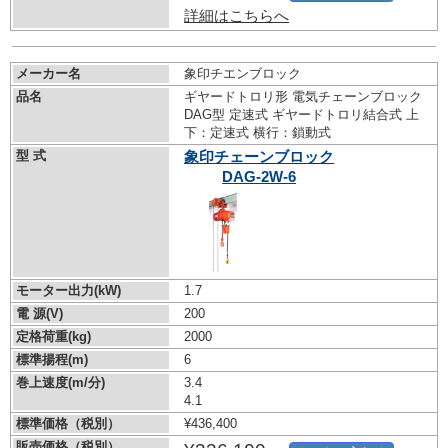
詳細はこちらへ
メーカー名
象印チエンブロック
品名
ギヤードトロリ形 電気チェーンブロック
DAG型 定速式 ギヤードトロリ結合式 上
下：定速式 横行：鎖動式
型 式
象印チェーンブロック
DAG-2W-6
モーター出力(kW)
1.7
電 源(V)
200
定格荷重(kg)
2000
標準揚程(m)
6
巻上速度(m/分)
3.4
4.1
標準価格（税別）
¥436,400
販売価格（税別）