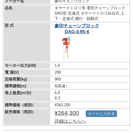
メーカー名
象印チエンブロック
品名
ギヤードトロリ形 電気チェーンブロック
DAG型 定速式 ギヤードトロリ結合式 上
下：定速式 横行：鎖動式
型 式
象印チェーンブロック
DAG-0.9S-6
モーター出力(kW)
1.6
電 源(V)
200
定格荷重(kg)
900
標準揚程(m)
6(高速）
巻上速度(m/分)
6.8
8.3
標準価格（税別）
¥343,200
販売価格（税別）
¥264,300
カートに入れる
詳細はこちらへ