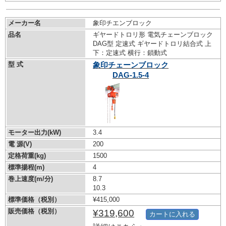
メーカー名
象印チエンブロック
品名
ギヤードトロリ形 電気チェーンブロック
DAG型 定速式 ギヤードトロリ結合式 上
下：定速式 横行：鎖動式
型 式
象印チェーンブロック
DAG-1.5-4
モーター出力(kW)
3.4
電 源(V)
200
定格荷重(kg)
1500
標準揚程(m)
4
巻上速度(m/分)
8.7
10.3
標準価格（税別）
¥415,000
販売価格（税別）
¥319,600
カートに入れる