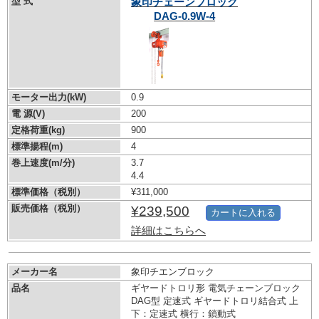
型 式
象印チェーンブロック
DAG-0.9W-4
モーター出力(kW)
0.9
電 源(V)
200
定格荷重(kg)
900
標準揚程(m)
4
巻上速度(m/分)
3.7
4.4
標準価格（税別）
¥311,000
販売価格（税別）
¥239,500
カートに入れる
詳細はこちらへ
メーカー名
象印チエンブロック
品名
ギヤードトロリ形 電気チェーンブロック
DAG型 定速式 ギヤードトロリ結合式 上
下：定速式 横行：鎖動式