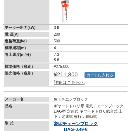
モーター出力(kW)
0.9
電 源(V)
200
定格荷重(kg)
500
標準揚程(m)
4
巻上速度(m/分)
7.3
8.6
標準価格（税別）
¥275,000
販売価格（税別）
¥211,800
カートに入れる
詳細はこちらへ
メーカー名
象印チエンブロック
品名
ギヤードトロリ形 電気チェーンブロック
DAG型 定速式 ギヤードトロリ結合式 上
下：定速式 横行：鎖動式
型 式
象印チェーンブロック
DAG-0.49-6