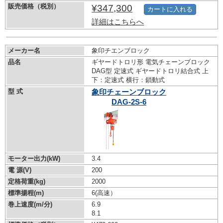
販売価格（税別）
¥347,300
カートに入れる
詳細はこちらへ
メーカー名
象印チエンブロック
品名
ギヤードトロリ形 電気チェーンブロック
DAG型 定速式 ギヤードトロリ結合式 上
下：定速式 横行：鎖動式
型 式
象印チェーンブロック
DAG-2S-6
モーター出力(kW)
3.4
電 源(V)
200
定格荷重(kg)
2000
標準揚程(m)
6(高速）
巻上速度(m/分)
6.9
8.1