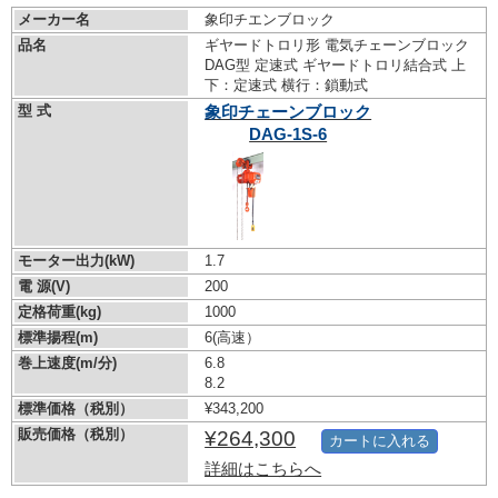
メーカー名
象印チエンブロック
品名
ギヤードトロリ形 電気チェーンブロック
DAG型 定速式 ギヤードトロリ結合式 上
下：定速式 横行：鎖動式
型 式
象印チェーンブロック
DAG-1S-6
モーター出力(kW)
1.7
電 源(V)
200
定格荷重(kg)
1000
標準揚程(m)
6(高速）
巻上速度(m/分)
6.8
8.2
標準価格（税別）
¥343,200
販売価格（税別）
¥264,300
カートに入れる
詳細はこちらへ