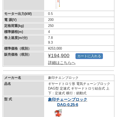
モーター出力(kW)
0.5
電 源(V)
200
定格荷重(kg)
250
標準揚程(m)
4
巻上速度(m/分)
7.8
9.3
標準価格（税別）
¥253,000
販売価格（税別）
¥194,900
カートに入れる
詳細はこちらへ
メーカー名
象印チエンブロック
品名
ギヤードトロリ形 電気チェーンブロック
DAG型 定速式 ギヤードトロリ結合式 上
下：定速式 横行：鎖動式
型 式
象印チェーンブロック
DAG-0.25-6