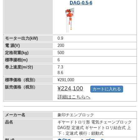
DAG-0.5-6
モーター出力(kW)
0.9
電 源(V)
200
定格荷重(kg)
500
標準揚程(m)
6
巻上速度(m/分)
7.3
8.6
標準価格（税別）
¥291,000
販売価格（税別）
¥224,100
カートに入れる
詳細はこちらへ
メーカー名
象印チエンブロック
品名
ギヤードトロリ形 電気チェーンブロック
DAG型 定速式 ギヤードトロリ結合式 上
下：定速式 横行：鎖動式