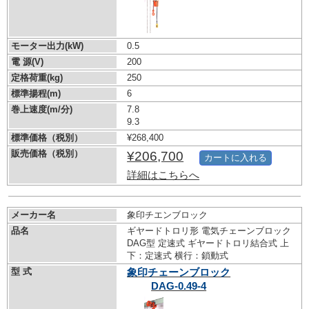
モーター出力(kW)
0.5
電 源(V)
200
定格荷重(kg)
250
標準揚程(m)
6
巻上速度(m/分)
7.8
9.3
標準価格（税別）
¥268,400
販売価格（税別）
¥206,700
カートに入れる
詳細はこちらへ
メーカー名
象印チエンブロック
品名
ギヤードトロリ形 電気チェーンブロック
DAG型 定速式 ギヤードトロリ結合式 上
下：定速式 横行：鎖動式
型 式
象印チェーンブロック
DAG-0.49-4