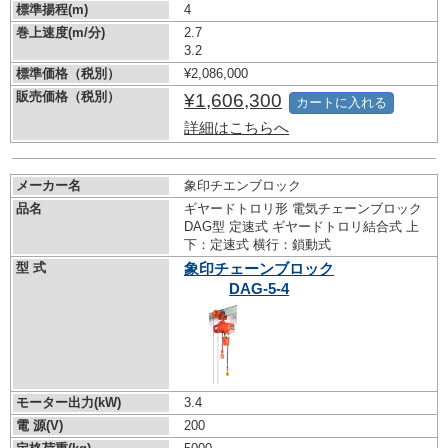
標準揚程(m)
4
巻上速度(m/分)
2.7
3.2
標準価格（税別）
¥2,086,000
販売価格（税別）
¥1,606,300
カートに入れる
詳細はこちらへ
メーカー名
象印チエンブロック
品名
ギヤードトロリ形 電気チェーンブロック
DAG型 定速式 ギヤードトロリ結合式 上
下：定速式 横行：鎖動式
型 式
象印チェーンブロック
DAG-5-4
モーター出力(kW)
3.4
電 源(V)
200