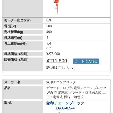
モーター出力(kW)
0.9
電 源(V)
200
定格荷重(kg)
490
標準揚程(m)
4
巻上速度(m/分)
7.4
8.7
標準価格（税別）
¥275,000
販売価格（税別）
¥211,800
カートに入れる
詳細はこちらへ
メーカー名
象印チエンブロック
品名
ギヤードトロリ形 電気チェーンブロック
DAG型 定速式 ギヤードトロリ結合式 上
下：定速式 横行：鎖動式
型 式
象印チェーンブロック
DAG-0.5-4