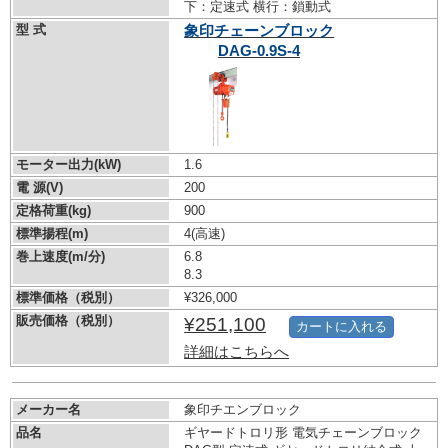
下：定速式 横行：鎖動式
型 式
象印チェーンブロック
DAG-0.9S-4
モーター出力(kW)
1.6
電 源(V)
200
定格荷重(kg)
900
標準揚程(m)
4(高速)
巻上速度(m/分)
6.8
8.3
標準価格（税別）
¥326,000
販売価格（税別）
¥251,100
カートに入れる
詳細はこちらへ
メーカー名
象印チエンブロック
品名
ギヤードトロリ形 電気チェーンブロック