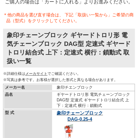
ご購入の場合は「カートに入れる」よりお進みください。
＊他の商品を選び直す場合は、 下記「取扱い一覧から」ご希望の商
品（型式）をクリックしてください。
象印チェーンブロック ギヤードトロリ形 電
気チェーンブロック DAG型 定速式 ギヤード
トロリ結合式 上下：定速式 横行：鎖動式 取
扱い一覧
※詳細仕様は
メーカサイト
でご確認ください。
※写真は参考です。お客様が選択した形式と異なる場合があります。
メーカー名
象印チエンブロック
品名
ギヤードトロリ形 電気チェーンブロック
DAG型 定速式 ギヤードトロリ結合式 上
下：定速式 横行：鎖動式
型 式
象印チェーンブロック
DAG-0.25-4