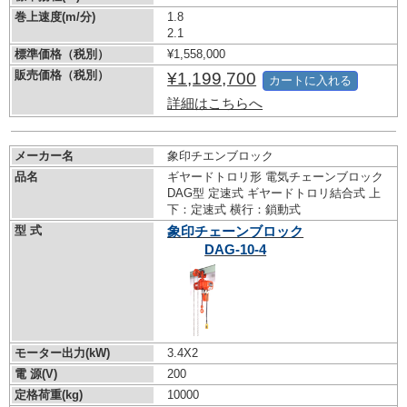
巻上速度(m/分)
1.8
2.1
標準価格（税別）
¥1,558,000
販売価格（税別）
¥1,199,700
カートに入れる
詳細はこちらへ
メーカー名
象印チエンブロック
品名
ギヤードトロリ形 電気チェーンブロック
DAG型 定速式 ギヤードトロリ結合式 上
下：定速式 横行：鎖動式
型 式
象印チェーンブロック
DAG-10-4
モーター出力(kW)
3.4X2
電 源(V)
200
定格荷重(kg)
10000