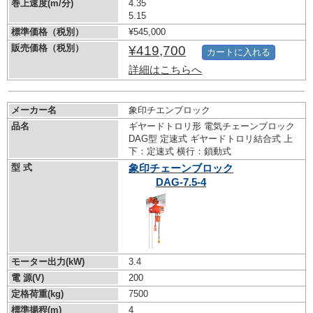
巻上速度(m/分)
4.35
5.15
標準価格（税別）
¥545,000
販売価格（税別）
¥419,700
カートに入れる
詳細はこちらへ
メーカー名
象印チエンブロック
品名
ギヤードトロリ形 電気チェーンブロック
DAG型 定速式 ギヤードトロリ結合式 上
下：定速式 横行：鎖動式
型 式
象印チェーンブロック
DAG-7.5-4
モーター出力(kW)
3.4
電 源(V)
200
定格荷重(kg)
7500
標準揚程(m)
4