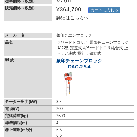
標準価格（税別）
¥473,600
販売価格（税別）
¥364,700
カートに入れる
詳細はこちらへ
メーカー名
象印チエンブロック
品名
ギヤードトロリ形 電気チェーンブロック
DAG型 定速式 ギヤードトロリ結合式 上
下：定速式 横行：鎖動式
型 式
象印チェーンブロック
DAG-2.5-4
モーター出力(kW)
3.4
電 源(V)
200
定格荷重(kg)
2500
標準揚程(m)
4
巻上速度(m/分)
5.5
6.5