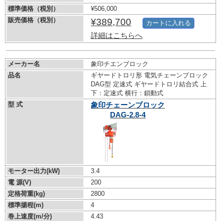
標準価格（税別）
¥506,000
販売価格（税別）
¥389,700
カートに入れる
詳細はこちらへ
メーカー名
象印チエンブロック
品名
ギヤードトロリ形 電気チェーンブロック
DAG型 定速式 ギヤードトロリ結合式 上
下：定速式 横行：鎖動式
型 式
象印チェーンブロック
DAG-2.8-4
モーター出力(kW)
3.4
電 源(V)
200
定格荷重(kg)
2800
標準揚程(m)
4
巻上速度(m/分)
4.43