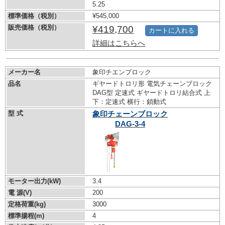
5.25
標準価格（税別）
¥545,000
販売価格（税別）
¥419,700
カートに入れる
詳細はこちらへ
メーカー名
象印チエンブロック
品名
ギヤードトロリ形 電気チェーンブロック
DAG型 定速式 ギヤードトロリ結合式 上
下：定速式 横行：鎖動式
型 式
象印チェーンブロック
DAG-3-4
モーター出力(kW)
3.4
電 源(V)
200
定格荷重(kg)
3000
標準揚程(m)
4