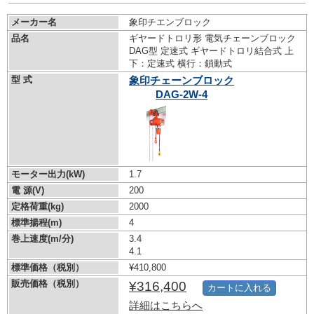
メーカー名
象印チエンブロック
品名
ギヤードトロリ形 電気チェーンブロック
DAG型 定速式 ギヤードトロリ結合式 上
下：定速式 横行：鎖動式
型 式
象印チェーンブロック
DAG-2W-4
モーター出力(kW)
1.7
電 源(V)
200
定格荷重(kg)
2000
標準揚程(m)
4
巻上速度(m/分)
3.4
4.1
標準価格（税別）
¥410,800
販売価格（税別）
¥316,400
カートに入れる
詳細はこちらへ