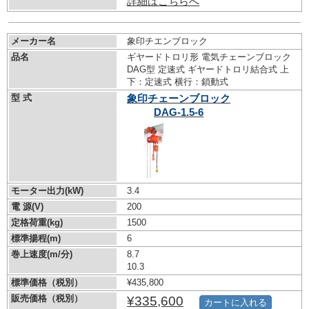
詳細はこちらへ
メーカー名
象印チエンブロック
品名
ギヤードトロリ形 電気チェーンブロック
DAG型 定速式 ギヤードトロリ結合式 上
下：定速式 横行：鎖動式
型 式
象印チェーンブロック
DAG-1.5-6
モーター出力(kW)
3.4
電 源(V)
200
定格荷重(kg)
1500
標準揚程(m)
6
巻上速度(m/分)
8.7
10.3
標準価格（税別）
¥435,800
販売価格（税別）
¥335,600
カートに入れる