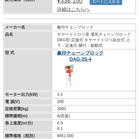
¥336,100
カートに入れる
詳細はこちらへ
メーカー名
象印チエンブロック
品名
ギヤードトロリ形 電気チェーンブロック
DAG型 定速式 ギヤードトロリ結合式 上
下：定速式 横行：鎖動式
型 式
象印チェーンブロック
DAG-2S-4
モーター出力(kW)
3.4
電 源(V)
200
定格荷重(kg)
2000
標準揚程(m)
4(高速)
巻上速度(m/分)
6.9
8.1
標準価格（税別）
¥451,000