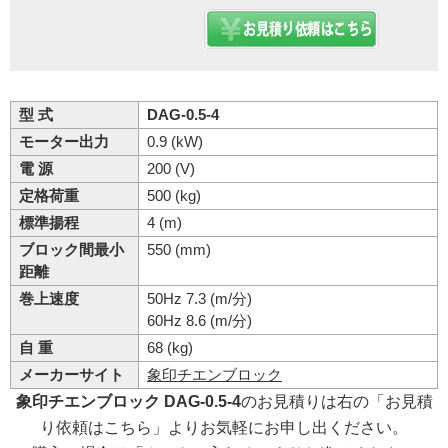
型 式
DAG-0.5-4
モーター出力
0.9 (kW)
電 源
200 (V)
定格荷重
500 (kg)
標準揚程
4 (m)
ブロック間最小
550 (mm)
距離
巻上速度
50Hz 7.3 (m/分)
60Hz 8.6 (m/分)
自 重
68 (kg)
メーカーサイト
象印チエンブロック
象印チエンブロック DAG-0.5-4
のお見積りは右の「お見積
り依頼はこちら」よりお気軽にお申し出ください。