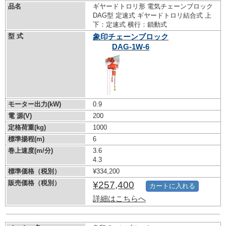
品名
ギヤードトロリ形 電気チェーンブロック
DAG型 定速式 ギヤードトロリ結合式 上
下：定速式 横行：鎖動式
型 式
象印チェーンブロック
DAG-1W-6
モーター出力(kW)
0.9
電 源(V)
200
定格荷重(kg)
1000
標準揚程(m)
6
巻上速度(m/分)
3.6
4.3
標準価格（税別）
¥334,200
販売価格（税別）
¥257,400
カートに入れる
詳細はこちらへ