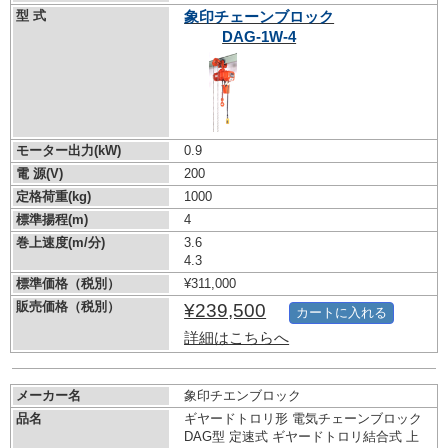
型 式
象印チェーンブロック
DAG-1W-4
モーター出力(kW)
0.9
電 源(V)
200
定格荷重(kg)
1000
標準揚程(m)
4
巻上速度(m/分)
3.6
4.3
標準価格（税別）
¥311,000
販売価格（税別）
¥239,500
カートに入れる
詳細はこちらへ
メーカー名
象印チエンブロック
品名
ギヤードトロリ形 電気チェーンブロック
DAG型 定速式 ギヤードトロリ結合式 上