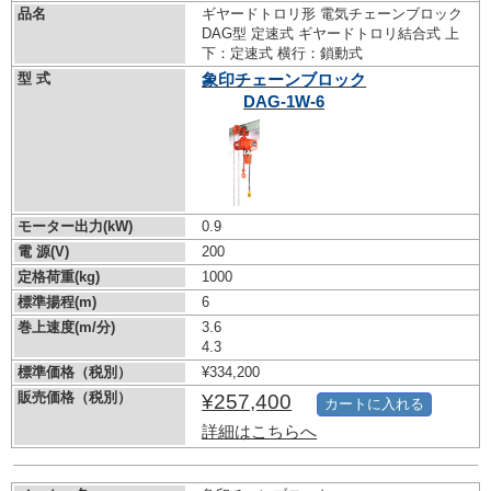
品名
ギヤードトロリ形 電気チェーンブロック
DAG型 定速式 ギヤードトロリ結合式 上
下：定速式 横行：鎖動式
型 式
象印チェーンブロック
DAG-1W-6
モーター出力(kW)
0.9
電 源(V)
200
定格荷重(kg)
1000
標準揚程(m)
6
巻上速度(m/分)
3.6
4.3
標準価格（税別）
¥334,200
販売価格（税別）
¥257,400
カートに入れる
詳細はこちらへ