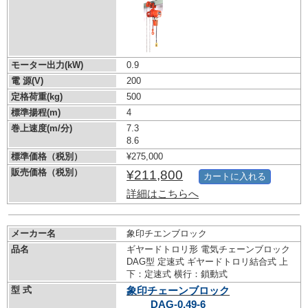
モーター出力(kW)
0.9
電 源(V)
200
定格荷重(kg)
500
標準揚程(m)
4
巻上速度(m/分)
7.3
8.6
標準価格（税別）
¥275,000
販売価格（税別）
¥211,800
カートに入れる
詳細はこちらへ
メーカー名
象印チエンブロック
品名
ギヤードトロリ形 電気チェーンブロック
DAG型 定速式 ギヤードトロリ結合式 上
下：定速式 横行：鎖動式
型 式
象印チェーンブロック
DAG-0.49-6