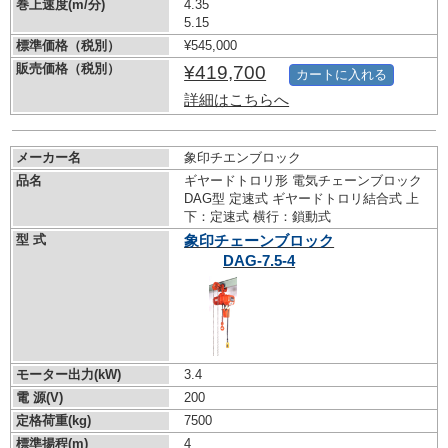
巻上速度(m/分)
4.35
5.15
標準価格（税別）
¥545,000
販売価格（税別）
¥419,700
カートに入れる
詳細はこちらへ
メーカー名
象印チエンブロック
品名
ギヤードトロリ形 電気チェーンブロック
DAG型 定速式 ギヤードトロリ結合式 上
下：定速式 横行：鎖動式
型 式
象印チェーンブロック
DAG-7.5-4
モーター出力(kW)
3.4
電 源(V)
200
定格荷重(kg)
7500
標準揚程(m)
4