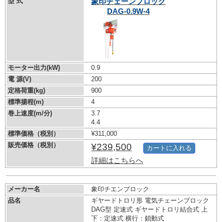
型 式
象印チェーンブロック
DAG-0.9W-4
モーター出力(kW)
0.9
電 源(V)
200
定格荷重(kg)
900
標準揚程(m)
4
巻上速度(m/分)
3.7
4.4
標準価格（税別）
¥311,000
販売価格（税別）
¥239,500
カートに入れる
詳細はこちらへ
メーカー名
象印チエンブロック
品名
ギヤードトロリ形 電気チェーンブロック
DAG型 定速式 ギヤードトロリ結合式 上
下：定速式 横行：鎖動式