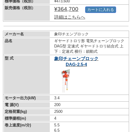
標準価格（税別）
¥473,600
販売価格（税別）
¥364,700
カートに入れる
詳細はこちらへ
メーカー名
象印チエンブロック
品名
ギヤードトロリ形 電気チェーンブロック
DAG型 定速式 ギヤードトロリ結合式 上
下：定速式 横行：鎖動式
型 式
象印チェーンブロック
DAG-2.5-4
モーター出力(kW)
3.4
電 源(V)
200
定格荷重(kg)
2500
標準揚程(m)
4
巻上速度(m/分)
5.5
6.5