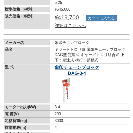
5.25
標準価格（税別）
¥545,000
販売価格（税別）
¥419,700
カートに入れる
詳細はこちらへ
メーカー名
象印チエンブロック
品名
ギヤードトロリ形 電気チェーンブロック
DAG型 定速式 ギヤードトロリ結合式 上
下：定速式 横行：鎖動式
型 式
象印チェーンブロック
DAG-3-4
モーター出力(kW)
3.4
電 源(V)
200
定格荷重(kg)
3000
標準揚程(m)
4