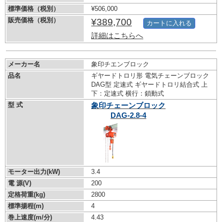
標準価格（税別）
¥506,000
販売価格（税別）
¥389,700
カートに入れる
詳細はこちらへ
メーカー名
象印チエンブロック
品名
ギヤードトロリ形 電気チェーンブロック
DAG型 定速式 ギヤードトロリ結合式 上
下：定速式 横行：鎖動式
型 式
象印チェーンブロック
DAG-2.8-4
モーター出力(kW)
3.4
電 源(V)
200
定格荷重(kg)
2800
標準揚程(m)
4
巻上速度(m/分)
4.43