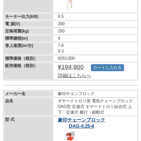
モーター出力(kW)
0.5
電 源(V)
200
定格荷重(kg)
250
標準揚程(m)
4
巻上速度(m/分)
7.8
9.3
標準価格（税別）
¥253,000
販売価格（税別）
¥194,900
カートに入れる
詳細はこちらへ
メーカー名
象印チエンブロック
品名
ギヤードトロリ形 電気チェーンブロック
DAG型 定速式 ギヤードトロリ結合式 上
下：定速式 横行：鎖動式
型 式
象印チェーンブロック
DAG-0.25-6