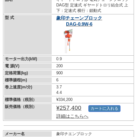
DAG型 定速式 ギヤードトロリ結合式 上
下：定速式 横行：鎖動式
型 式
象印チェーンブロック
DAG-0.9W-6
モーター出力(kW)
0.9
電 源(V)
200
定格荷重(kg)
900
標準揚程(m)
6
巻上速度(m/分)
3.7
4.4
標準価格（税別）
¥334,200
販売価格（税別）
¥257,400
カートに入れる
詳細はこちらへ
メーカー名
象印チエンブロック