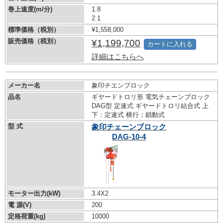
巻上速度(m/分)
1.8
2.1
標準価格（税別）
¥1,558,000
販売価格（税別）
¥1,199,700
カートに入れる
詳細はこちらへ
メーカー名
象印チエンブロック
品名
ギヤードトロリ形 電気チェーンブロック
DAG型 定速式 ギヤードトロリ結合式 上
下：定速式 横行：鎖動式
型 式
象印チェーンブロック
DAG-10-4
モーター出力(kW)
3.4X2
電 源(V)
200
定格荷重(kg)
10000