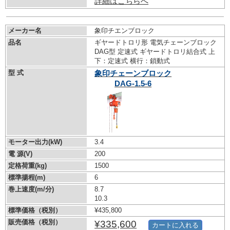
詳細はこちらへ
メーカー名
象印チエンブロック
品名
ギヤードトロリ形 電気チェーンブロック
DAG型 定速式 ギヤードトロリ結合式 上
下：定速式 横行：鎖動式
型 式
象印チェーンブロック
DAG-1.5-6
モーター出力(kW)
3.4
電 源(V)
200
定格荷重(kg)
1500
標準揚程(m)
6
巻上速度(m/分)
8.7
10.3
標準価格（税別）
¥435,800
販売価格（税別）
¥335,600
カートに入れる