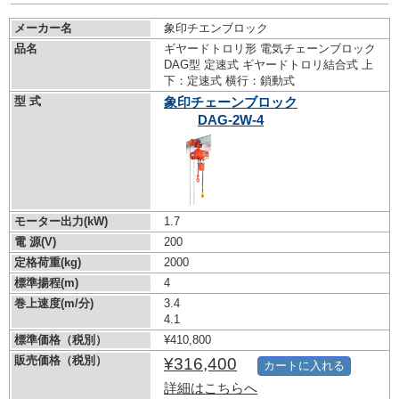
メーカー名
象印チエンブロック
品名
ギヤードトロリ形 電気チェーンブロック
DAG型 定速式 ギヤードトロリ結合式 上
下：定速式 横行：鎖動式
型 式
象印チェーンブロック
DAG-2W-4
モーター出力(kW)
1.7
電 源(V)
200
定格荷重(kg)
2000
標準揚程(m)
4
巻上速度(m/分)
3.4
4.1
標準価格（税別）
¥410,800
販売価格（税別）
¥316,400
カートに入れる
詳細はこちらへ