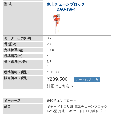
型 式
象印チェーンブロック
DAG-1W-4
モーター出力(kW)
0.9
電 源(V)
200
定格荷重(kg)
1000
標準揚程(m)
4
巻上速度(m/分)
3.6
4.3
標準価格（税別）
¥311,000
販売価格（税別）
¥239,500
カートに入れる
詳細はこちらへ
メーカー名
象印チエンブロック
品名
ギヤードトロリ形 電気チェーンブロック
DAG型 定速式 ギヤードトロリ結合式 上