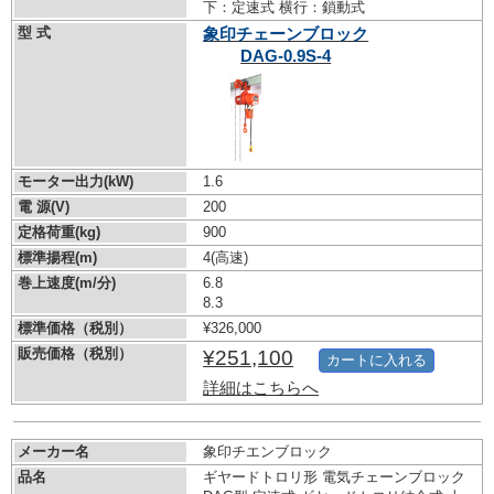
下：定速式 横行：鎖動式
型 式
象印チェーンブロック
DAG-0.9S-4
モーター出力(kW)
1.6
電 源(V)
200
定格荷重(kg)
900
標準揚程(m)
4(高速)
巻上速度(m/分)
6.8
8.3
標準価格（税別）
¥326,000
販売価格（税別）
¥251,100
カートに入れる
詳細はこちらへ
メーカー名
象印チエンブロック
品名
ギヤードトロリ形 電気チェーンブロック