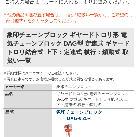
ご購入の場合は「カートに入れる」よりお進みください。
＊他の商品を選び直す場合は、 下記「取扱い一覧から」ご希望の商
品（型式）をクリックしてください。
象印チェーンブロック ギヤードトロリ形 電
気チェーンブロック DAG型 定速式 ギヤード
トロリ結合式 上下：定速式 横行：鎖動式 取
扱い一覧
※詳細仕様は
メーカサイト
でご確認ください。
※写真は参考です。お客様が選択した形式と異なる場合があります。
メーカー名
象印チエンブロック
品名
ギヤードトロリ形 電気チェーンブロック
DAG型 定速式 ギヤードトロリ結合式 上
下：定速式 横行：鎖動式
型 式
象印チェーンブロック
DAG-0.25-4