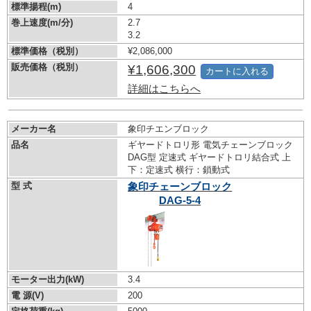
標準揚程(m)
4
巻上速度(m/分)
2.7
3.2
標準価格（税別）
¥2,086,000
販売価格（税別）
¥1,606,300
カートに入れる
詳細はこちらへ
メーカー名
象印チエンブロック
品名
ギヤードトロリ形 電気チェーンブロック
DAG型 定速式 ギヤードトロリ結合式 上
下：定速式 横行：鎖動式
型 式
象印チェーンブロック
DAG-5-4
モーター出力(kW)
3.4
電 源(V)
200