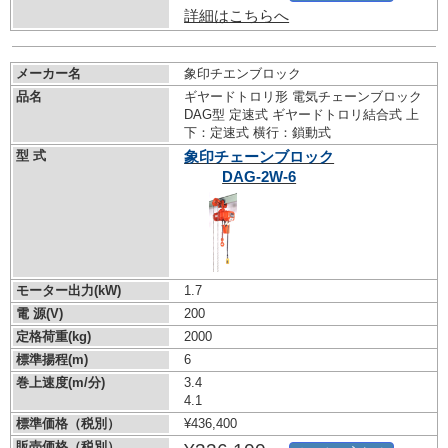
詳細はこちらへ
メーカー名
象印チエンブロック
品名
ギヤードトロリ形 電気チェーンブロック
DAG型 定速式 ギヤードトロリ結合式 上
下：定速式 横行：鎖動式
型 式
象印チェーンブロック
DAG-2W-6
モーター出力(kW)
1.7
電 源(V)
200
定格荷重(kg)
2000
標準揚程(m)
6
巻上速度(m/分)
3.4
4.1
標準価格（税別）
¥436,400
販売価格（税別）