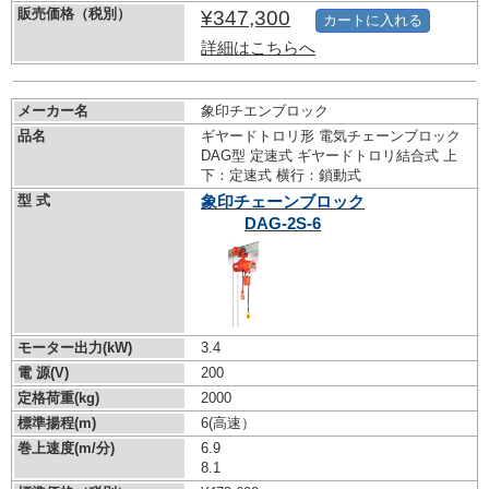
販売価格（税別）
¥347,300
カートに入れる
詳細はこちらへ
メーカー名
象印チエンブロック
品名
ギヤードトロリ形 電気チェーンブロック
DAG型 定速式 ギヤードトロリ結合式 上
下：定速式 横行：鎖動式
型 式
象印チェーンブロック
DAG-2S-6
モーター出力(kW)
3.4
電 源(V)
200
定格荷重(kg)
2000
標準揚程(m)
6(高速）
巻上速度(m/分)
6.9
8.1