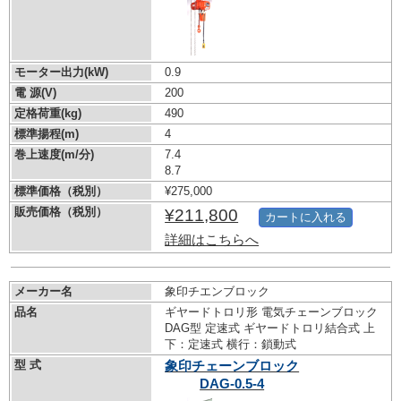
モーター出力(kW)
0.9
電 源(V)
200
定格荷重(kg)
490
標準揚程(m)
4
巻上速度(m/分)
7.4
8.7
標準価格（税別）
¥275,000
販売価格（税別）
¥211,800
カートに入れる
詳細はこちらへ
メーカー名
象印チエンブロック
品名
ギヤードトロリ形 電気チェーンブロック
DAG型 定速式 ギヤードトロリ結合式 上
下：定速式 横行：鎖動式
型 式
象印チェーンブロック
DAG-0.5-4