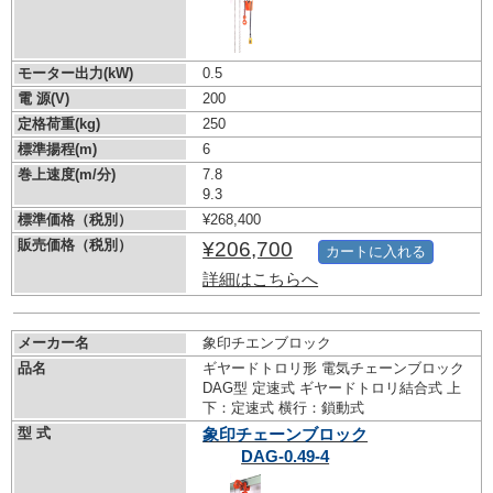
モーター出力(kW)
0.5
電 源(V)
200
定格荷重(kg)
250
標準揚程(m)
6
巻上速度(m/分)
7.8
9.3
標準価格（税別）
¥268,400
販売価格（税別）
¥206,700
カートに入れる
詳細はこちらへ
メーカー名
象印チエンブロック
品名
ギヤードトロリ形 電気チェーンブロック
DAG型 定速式 ギヤードトロリ結合式 上
下：定速式 横行：鎖動式
型 式
象印チェーンブロック
DAG-0.49-4