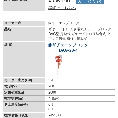
¥336,100
カートに入れる
詳細はこちらへ
メーカー名
象印チエンブロック
品名
ギヤードトロリ形 電気チェーンブロック
DAG型 定速式 ギヤードトロリ結合式 上
下：定速式 横行：鎖動式
型 式
象印チェーンブロック
DAG-2S-4
モーター出力(kW)
3.4
電 源(V)
200
定格荷重(kg)
2000
標準揚程(m)
4(高速)
巻上速度(m/分)
6.9
8.1
標準価格（税別）
¥451,000