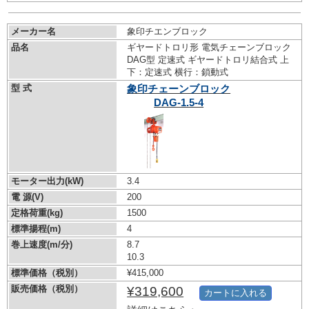
メーカー名
象印チエンブロック
品名
ギヤードトロリ形 電気チェーンブロック
DAG型 定速式 ギヤードトロリ結合式 上
下：定速式 横行：鎖動式
型 式
象印チェーンブロック
DAG-1.5-4
モーター出力(kW)
3.4
電 源(V)
200
定格荷重(kg)
1500
標準揚程(m)
4
巻上速度(m/分)
8.7
10.3
標準価格（税別）
¥415,000
販売価格（税別）
¥319,600
カートに入れる