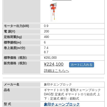
モーター出力(kW)
0.9
電 源(V)
200
定格荷重(kg)
490
標準揚程(m)
6
巻上速度(m/分)
7.4
8.7
標準価格（税別）
¥291,000
販売価格（税別）
¥224,100
カートに入れる
詳細はこちらへ
メーカー名
象印チエンブロック
品名
ギヤードトロリ形 電気チェーンブロック
DAG型 定速式 ギヤードトロリ結合式 上
下：定速式 横行：鎖動式
型 式
象印チェーンブロック