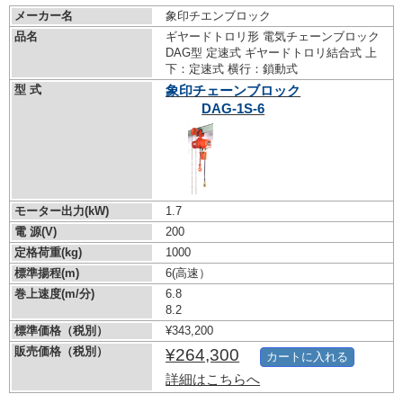
メーカー名
象印チエンブロック
品名
ギヤードトロリ形 電気チェーンブロック
DAG型 定速式 ギヤードトロリ結合式 上
下：定速式 横行：鎖動式
型 式
象印チェーンブロック
DAG-1S-6
モーター出力(kW)
1.7
電 源(V)
200
定格荷重(kg)
1000
標準揚程(m)
6(高速）
巻上速度(m/分)
6.8
8.2
標準価格（税別）
¥343,200
販売価格（税別）
¥264,300
カートに入れる
詳細はこちらへ