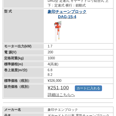
DAG型 定速式 ギヤードトロリ結合式 上
下：定速式 横行：鎖動式
型 式
象印チェーンブロック
DAG-1S-4
モーター出力(kW)
1.7
電 源(V)
200
定格荷重(kg)
1000
標準揚程(m)
4(高速)
巻上速度(m/分)
6.8
8.2
標準価格（税別）
¥326,000
販売価格（税別）
¥251,100
カートに入れる
詳細はこちらへ
メーカー名
象印チエンブロック
品名
ギヤードトロリ形 電気チェーンブロック