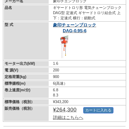
メーカー名
象印チエンブロック
品名
ギヤードトロリ形 電気チェーンブロック
DAG型 定速式 ギヤードトロリ結合式 上
下：定速式 横行：鎖動式
型 式
象印チェーンブロック
DAG-0.9S-6
モーター出力(kW)
1.6
電 源(V)
200
定格荷重(kg)
900
標準揚程(m)
6(高速）
巻上速度(m/分)
6.8
8.3
標準価格（税別）
¥343,200
販売価格（税別）
¥264,300
カートに入れる
詳細はこちらへ