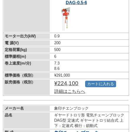
DAG-0.5-6
モーター出力(kW)
0.9
電 源(V)
200
定格荷重(kg)
500
標準揚程(m)
6
巻上速度(m/分)
7.3
8.6
標準価格（税別）
¥291,000
販売価格（税別）
¥224,100
カートに入れる
詳細はこちらへ
メーカー名
象印チエンブロック
品名
ギヤードトロリ形 電気チェーンブロック
DAG型 定速式 ギヤードトロリ結合式 上
下：定速式 横行：鎖動式