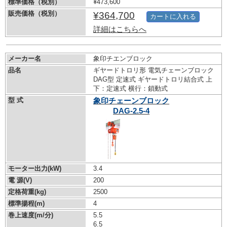
標準価格（税別）
¥473,600
販売価格（税別）
¥364,700
カートに入れる
詳細はこちらへ
メーカー名
象印チエンブロック
品名
ギヤードトロリ形 電気チェーンブロック
DAG型 定速式 ギヤードトロリ結合式 上
下：定速式 横行：鎖動式
型 式
象印チェーンブロック
DAG-2.5-4
モーター出力(kW)
3.4
電 源(V)
200
定格荷重(kg)
2500
標準揚程(m)
4
巻上速度(m/分)
5.5
6.5