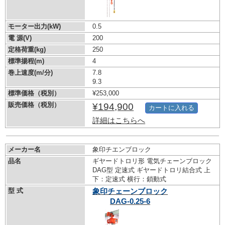
モーター出力(kW)
0.5
電 源(V)
200
定格荷重(kg)
250
標準揚程(m)
4
巻上速度(m/分)
7.8
9.3
標準価格（税別）
¥253,000
販売価格（税別）
¥194,900
カートに入れる
詳細はこちらへ
メーカー名
象印チエンブロック
品名
ギヤードトロリ形 電気チェーンブロック
DAG型 定速式 ギヤードトロリ結合式 上
下：定速式 横行：鎖動式
型 式
象印チェーンブロック
DAG-0.25-6