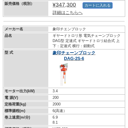
販売価格（税別）
¥347,300
カートに入れる
詳細はこちらへ
メーカー名
象印チエンブロック
品名
ギヤードトロリ形 電気チェーンブロック
DAG型 定速式 ギヤードトロリ結合式 上
下：定速式 横行：鎖動式
型 式
象印チェーンブロック
DAG-2S-6
モーター出力(kW)
3.4
電 源(V)
200
定格荷重(kg)
2000
標準揚程(m)
6(高速）
巻上速度(m/分)
6.9
8.1