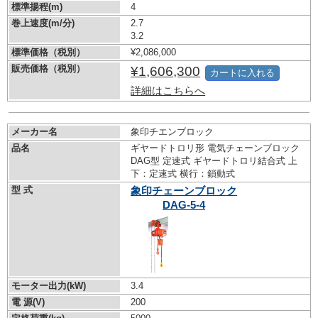
標準揚程(m)
4
巻上速度(m/分)
2.7
3.2
標準価格（税別）
¥2,086,000
販売価格（税別）
¥1,606,300
カートに入れる
詳細はこちらへ
メーカー名
象印チエンブロック
品名
ギヤードトロリ形 電気チェーンブロック
DAG型 定速式 ギヤードトロリ結合式 上
下：定速式 横行：鎖動式
型 式
象印チェーンブロック
DAG-5-4
モーター出力(kW)
3.4
電 源(V)
200