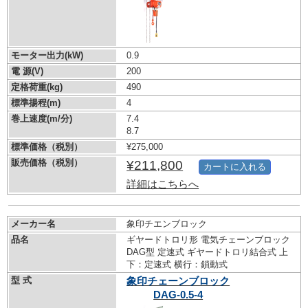
モーター出力(kW)
0.9
電 源(V)
200
定格荷重(kg)
490
標準揚程(m)
4
巻上速度(m/分)
7.4
8.7
標準価格（税別）
¥275,000
販売価格（税別）
¥211,800
カートに入れる
詳細はこちらへ
メーカー名
象印チエンブロック
品名
ギヤードトロリ形 電気チェーンブロック
DAG型 定速式 ギヤードトロリ結合式 上
下：定速式 横行：鎖動式
型 式
象印チェーンブロック
DAG-0.5-4