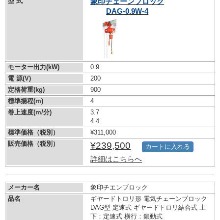
型 式
象印チェーンブロック
DAG-0.9W-4
モーター出力(kW)
0.9
電 源(V)
200
定格荷重(kg)
900
標準揚程(m)
4
巻上速度(m/分)
3.7
4.4
標準価格（税別）
¥311,000
販売価格（税別）
¥239,500
カートに入れる
詳細はこちらへ
メーカー名
象印チエンブロック
品名
ギヤードトロリ形 電気チェーンブロック
DAG型 定速式 ギヤードトロリ結合式 上
下：定速式 横行：鎖動式