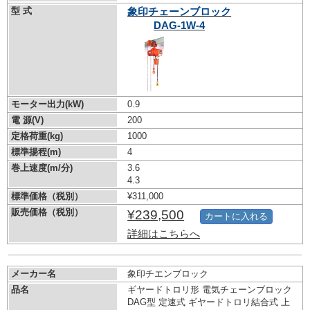
型 式
象印チェーンブロック
DAG-1W-4
モーター出力(kW)
0.9
電 源(V)
200
定格荷重(kg)
1000
標準揚程(m)
4
巻上速度(m/分)
3.6
4.3
標準価格（税別）
¥311,000
販売価格（税別）
¥239,500
カートに入れる
詳細はこちらへ
メーカー名
象印チエンブロック
品名
ギヤードトロリ形 電気チェーンブロック
DAG型 定速式 ギヤードトロリ結合式 上