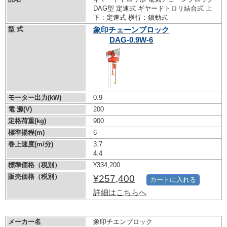
DAG型 定速式 ギヤードトロリ結合式 上
下：定速式 横行：鎖動式
型 式
象印チェーンブロック
DAG-0.9W-6
モーター出力(kW)
0.9
電 源(V)
200
定格荷重(kg)
900
標準揚程(m)
6
巻上速度(m/分)
3.7
4.4
標準価格（税別）
¥334,200
販売価格（税別）
¥257,400
カートに入れる
詳細はこちらへ
メーカー名
象印チエンブロック