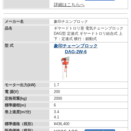
詳細はこちらへ
メーカー名
象印チエンブロック
品名
ギヤードトロリ形 電気チェーンブロック
DAG型 定速式 ギヤードトロリ結合式 上
下：定速式 横行：鎖動式
型 式
象印チェーンブロック
DAG-2W-6
モーター出力(kW)
1.7
電 源(V)
200
定格荷重(kg)
2000
標準揚程(m)
6
巻上速度(m/分)
3.4
4.1
標準価格（税別）
¥436,400
販売価格（税別）