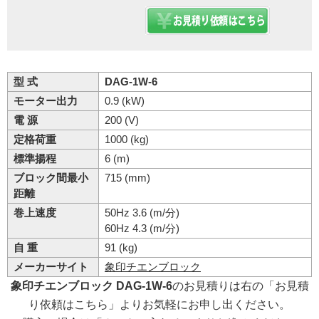
型 式
DAG-1W-6
モーター出力
0.9 (kW)
電 源
200 (V)
定格荷重
1000 (kg)
標準揚程
6 (m)
ブロック間最小
715 (mm)
距離
巻上速度
50Hz 3.6 (m/分)
60Hz 4.3 (m/分)
自 重
91 (kg)
メーカーサイト
象印チエンブロック
象印チエンブロック DAG-1W-6
のお見積りは右の「お見積
り依頼はこちら」よりお気軽にお申し出ください。