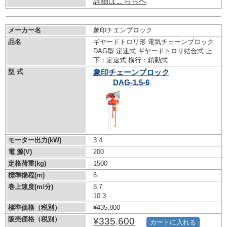
詳細はこちらへ
メーカー名
象印チエンブロック
品名
ギヤードトロリ形 電気チェーンブロック
DAG型 定速式 ギヤードトロリ結合式 上
下：定速式 横行：鎖動式
型 式
象印チェーンブロック
DAG-1.5-6
モーター出力(kW)
3.4
電 源(V)
200
定格荷重(kg)
1500
標準揚程(m)
6
巻上速度(m/分)
8.7
10.3
標準価格（税別）
¥435,800
販売価格（税別）
¥335,600
カートに入れる