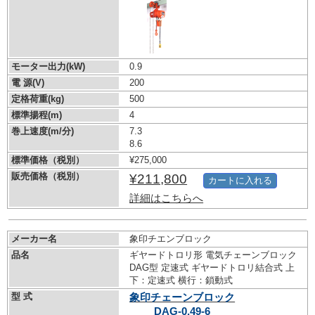
モーター出力(kW)
0.9
電 源(V)
200
定格荷重(kg)
500
標準揚程(m)
4
巻上速度(m/分)
7.3
8.6
標準価格（税別）
¥275,000
販売価格（税別）
¥211,800
カートに入れる
詳細はこちらへ
メーカー名
象印チエンブロック
品名
ギヤードトロリ形 電気チェーンブロック
DAG型 定速式 ギヤードトロリ結合式 上
下：定速式 横行：鎖動式
型 式
象印チェーンブロック
DAG-0.49-6