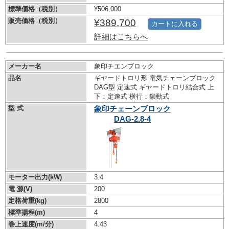
標準価格（税別）
¥506,000
販売価格（税別）
¥389,700
カートに入れる
詳細はこちらへ
メーカー名
象印チエンブロック
品名
ギヤードトロリ形 電気チェーンブロック
DAG型 定速式 ギヤードトロリ結合式 上
下：定速式 横行：鎖動式
型 式
象印チェーンブロック
DAG-2.8-4
モーター出力(kW)
3.4
電 源(V)
200
定格荷重(kg)
2800
標準揚程(m)
4
巻上速度(m/分)
4.43