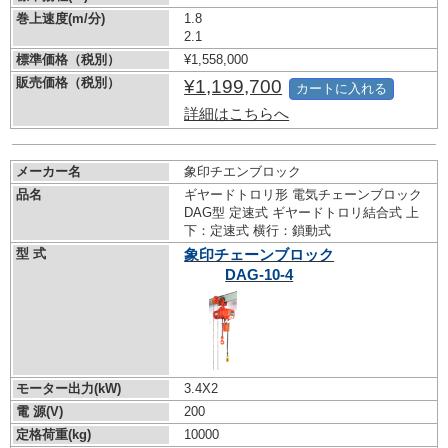
巻上速度(m/分)
1.8
2.1
標準価格（税別）
¥1,558,000
販売価格（税別）
¥1,199,700
カートに入れる
詳細はこちらへ
メーカー名
象印チエンブロック
品名
ギヤードトロリ形 電気チェーンブロック
DAG型 定速式 ギヤードトロリ結合式 上
下：定速式 横行：鎖動式
型 式
象印チェーンブロック
DAG-10-4
モーター出力(kW)
3.4X2
電 源(V)
200
定格荷重(kg)
10000