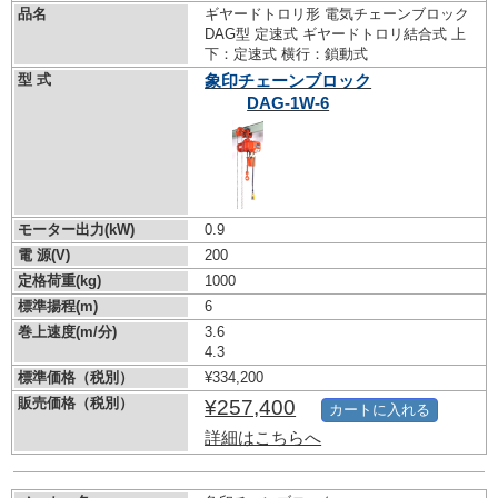
品名
ギヤードトロリ形 電気チェーンブロック
DAG型 定速式 ギヤードトロリ結合式 上
下：定速式 横行：鎖動式
型 式
象印チェーンブロック
DAG-1W-6
モーター出力(kW)
0.9
電 源(V)
200
定格荷重(kg)
1000
標準揚程(m)
6
巻上速度(m/分)
3.6
4.3
標準価格（税別）
¥334,200
販売価格（税別）
¥257,400
カートに入れる
詳細はこちらへ