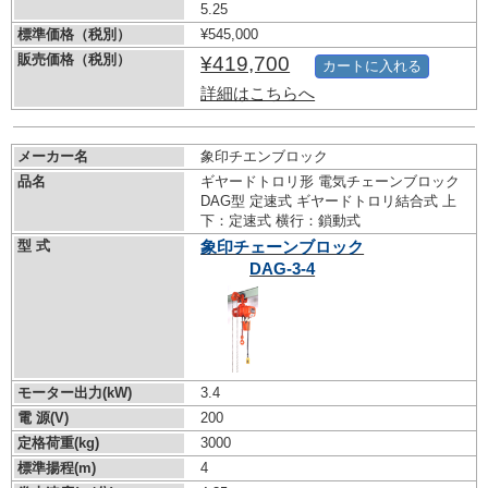
5.25
標準価格（税別）
¥545,000
販売価格（税別）
¥419,700
カートに入れる
詳細はこちらへ
メーカー名
象印チエンブロック
品名
ギヤードトロリ形 電気チェーンブロック
DAG型 定速式 ギヤードトロリ結合式 上
下：定速式 横行：鎖動式
型 式
象印チェーンブロック
DAG-3-4
モーター出力(kW)
3.4
電 源(V)
200
定格荷重(kg)
3000
標準揚程(m)
4