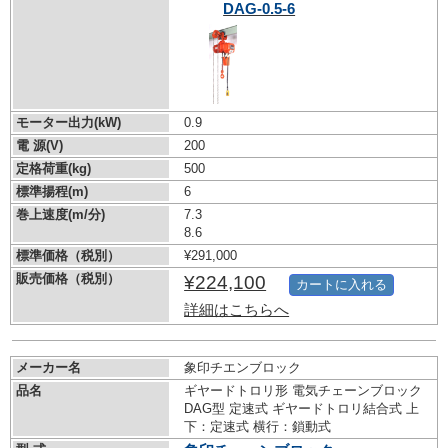
DAG-0.5-6
モーター出力(kW)
0.9
電 源(V)
200
定格荷重(kg)
500
標準揚程(m)
6
巻上速度(m/分)
7.3
8.6
標準価格（税別）
¥291,000
販売価格（税別）
¥224,100
カートに入れる
詳細はこちらへ
メーカー名
象印チエンブロック
品名
ギヤードトロリ形 電気チェーンブロック
DAG型 定速式 ギヤードトロリ結合式 上
下：定速式 横行：鎖動式