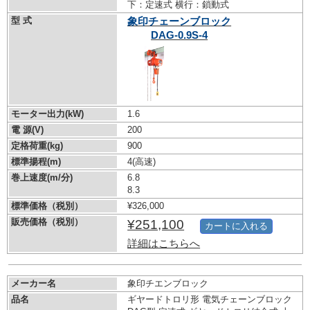
下：定速式 横行：鎖動式
型 式
象印チェーンブロック
DAG-0.9S-4
モーター出力(kW)
1.6
電 源(V)
200
定格荷重(kg)
900
標準揚程(m)
4(高速)
巻上速度(m/分)
6.8
8.3
標準価格（税別）
¥326,000
販売価格（税別）
¥251,100
カートに入れる
詳細はこちらへ
メーカー名
象印チエンブロック
品名
ギヤードトロリ形 電気チェーンブロック