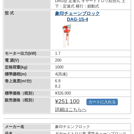
DAG型 定速式 ギヤードトロリ結合式 上
下：定速式 横行：鎖動式
型 式
象印チェーンブロック
DAG-1S-4
モーター出力(kW)
1.7
電 源(V)
200
定格荷重(kg)
1000
標準揚程(m)
4(高速)
巻上速度(m/分)
6.8
8.2
標準価格（税別）
¥326,000
販売価格（税別）
¥251,100
カートに入れる
詳細はこちらへ
メーカー名
象印チエンブロック
品名
ギヤードトロリ形 電気チェーンブロック