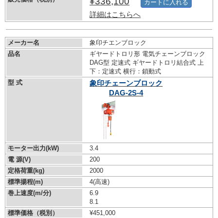
¥336,100
カートに入れる
詳細はこちらへ
メーカー名
象印チエンブロック
品名
ギヤードトロリ形 電気チェーンブロック
DAG型 定速式 ギヤードトロリ結合式 上
下：定速式 横行：鎖動式
型 式
象印チェーンブロック
DAG-2S-4
モーター出力(kW)
3.4
電 源(V)
200
定格荷重(kg)
2000
標準揚程(m)
4(高速)
巻上速度(m/分)
6.9
8.1
標準価格（税別）
¥451,000