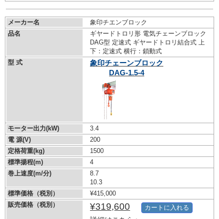
メーカー名
象印チエンブロック
品名
ギヤードトロリ形 電気チェーンブロック
DAG型 定速式 ギヤードトロリ結合式 上
下：定速式 横行：鎖動式
型 式
象印チェーンブロック
DAG-1.5-4
モーター出力(kW)
3.4
電 源(V)
200
定格荷重(kg)
1500
標準揚程(m)
4
巻上速度(m/分)
8.7
10.3
標準価格（税別）
¥415,000
販売価格（税別）
¥319,600
カートに入れる