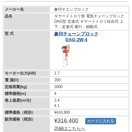
メーカー名
象印チエンブロック
品名
ギヤードトロリ形 電気チェーンブロック
DAG型 定速式 ギヤードトロリ結合式 上
下：定速式 横行：鎖動式
型 式
象印チェーンブロック
DAG-2W-4
モーター出力(kW)
1.7
電 源(V)
200
定格荷重(kg)
2000
標準揚程(m)
4
巻上速度(m/分)
3.4
4.1
標準価格（税別）
¥410,800
販売価格（税別）
¥316,400
カートに入れる
詳細はこちらへ