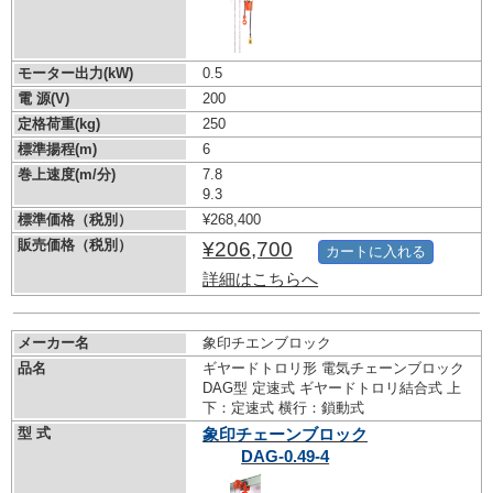
モーター出力(kW)
0.5
電 源(V)
200
定格荷重(kg)
250
標準揚程(m)
6
巻上速度(m/分)
7.8
9.3
標準価格（税別）
¥268,400
販売価格（税別）
¥206,700
カートに入れる
詳細はこちらへ
メーカー名
象印チエンブロック
品名
ギヤードトロリ形 電気チェーンブロック
DAG型 定速式 ギヤードトロリ結合式 上
下：定速式 横行：鎖動式
型 式
象印チェーンブロック
DAG-0.49-4