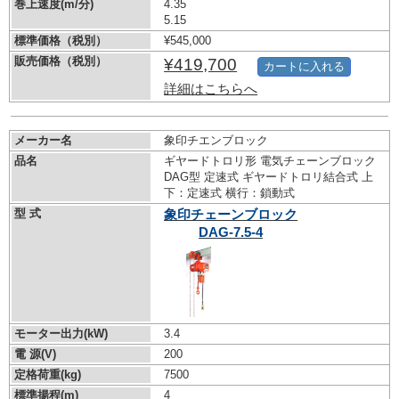
巻上速度(m/分)
4.35
5.15
標準価格（税別）
¥545,000
販売価格（税別）
¥419,700
カートに入れる
詳細はこちらへ
メーカー名
象印チエンブロック
品名
ギヤードトロリ形 電気チェーンブロック
DAG型 定速式 ギヤードトロリ結合式 上
下：定速式 横行：鎖動式
型 式
象印チェーンブロック
DAG-7.5-4
モーター出力(kW)
3.4
電 源(V)
200
定格荷重(kg)
7500
標準揚程(m)
4