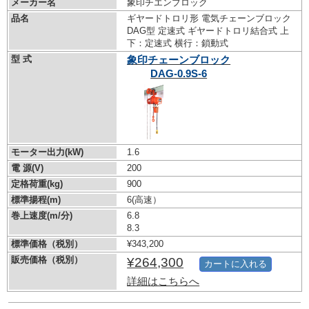
メーカー名
象印チエンブロック
品名
ギヤードトロリ形 電気チェーンブロック
DAG型 定速式 ギヤードトロリ結合式 上
下：定速式 横行：鎖動式
型 式
象印チェーンブロック
DAG-0.9S-6
モーター出力(kW)
1.6
電 源(V)
200
定格荷重(kg)
900
標準揚程(m)
6(高速）
巻上速度(m/分)
6.8
8.3
標準価格（税別）
¥343,200
販売価格（税別）
¥264,300
カートに入れる
詳細はこちらへ