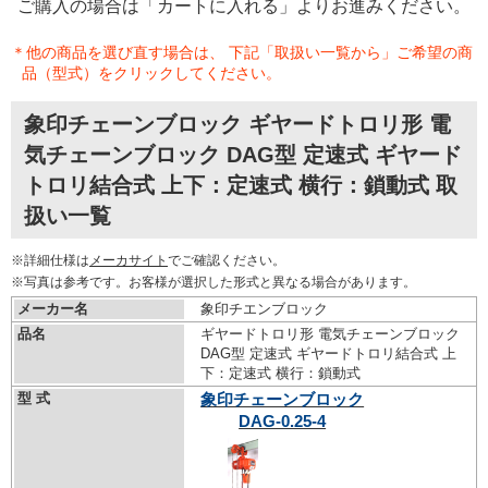
ご購入の場合は「カートに入れる」よりお進みください。
＊他の商品を選び直す場合は、 下記「取扱い一覧から」ご希望の商
品（型式）をクリックしてください。
象印チェーンブロック ギヤードトロリ形 電
気チェーンブロック DAG型 定速式 ギヤード
トロリ結合式 上下：定速式 横行：鎖動式 取
扱い一覧
※詳細仕様は
メーカサイト
でご確認ください。
※写真は参考です。お客様が選択した形式と異なる場合があります。
メーカー名
象印チエンブロック
品名
ギヤードトロリ形 電気チェーンブロック
DAG型 定速式 ギヤードトロリ結合式 上
下：定速式 横行：鎖動式
型 式
象印チェーンブロック
DAG-0.25-4