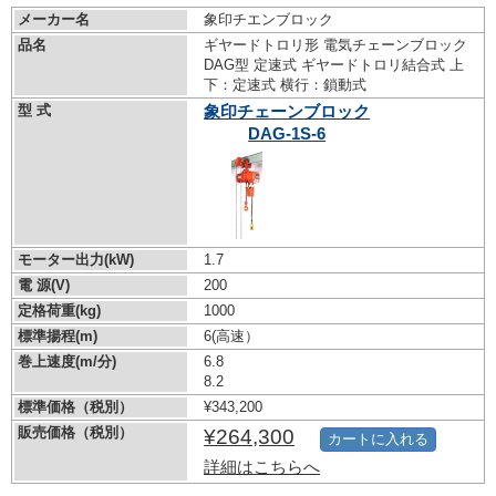
メーカー名
象印チエンブロック
品名
ギヤードトロリ形 電気チェーンブロック
DAG型 定速式 ギヤードトロリ結合式 上
下：定速式 横行：鎖動式
型 式
象印チェーンブロック
DAG-1S-6
モーター出力(kW)
1.7
電 源(V)
200
定格荷重(kg)
1000
標準揚程(m)
6(高速）
巻上速度(m/分)
6.8
8.2
標準価格（税別）
¥343,200
販売価格（税別）
¥264,300
カートに入れる
詳細はこちらへ