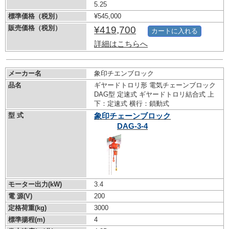
5.25
標準価格（税別）
¥545,000
販売価格（税別）
¥419,700
カートに入れる
詳細はこちらへ
メーカー名
象印チエンブロック
品名
ギヤードトロリ形 電気チェーンブロック
DAG型 定速式 ギヤードトロリ結合式 上
下：定速式 横行：鎖動式
型 式
象印チェーンブロック
DAG-3-4
モーター出力(kW)
3.4
電 源(V)
200
定格荷重(kg)
3000
標準揚程(m)
4