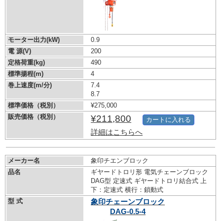
モーター出力(kW)
0.9
電 源(V)
200
定格荷重(kg)
490
標準揚程(m)
4
巻上速度(m/分)
7.4
8.7
標準価格（税別）
¥275,000
販売価格（税別）
¥211,800
カートに入れる
詳細はこちらへ
メーカー名
象印チエンブロック
品名
ギヤードトロリ形 電気チェーンブロック
DAG型 定速式 ギヤードトロリ結合式 上
下：定速式 横行：鎖動式
型 式
象印チェーンブロック
DAG-0.5-4