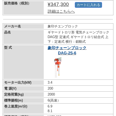
販売価格（税別）
¥347,300
カートに入れる
詳細はこちらへ
メーカー名
象印チエンブロック
品名
ギヤードトロリ形 電気チェーンブロック
DAG型 定速式 ギヤードトロリ結合式 上
下：定速式 横行：鎖動式
型 式
象印チェーンブロック
DAG-2S-6
モーター出力(kW)
3.4
電 源(V)
200
定格荷重(kg)
2000
標準揚程(m)
6(高速）
巻上速度(m/分)
6.9
8.1