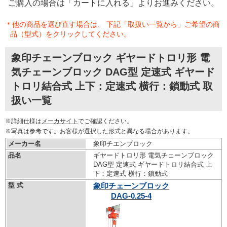
ご購入の場合は「カートに入れる」よりお進みください。
＊他の商品を選び直す場合は、 下記「取扱い一覧から」ご希望の商
品（型式）をクリックしてください。
象印チェーンブロック ギヤードトロリ形 電
気チェーンブロック DAG型 定速式 ギヤード
トロリ結合式 上下：定速式 横行：鎖動式 取
扱い一覧
※詳細仕様は
メーカサイト
でご確認ください。
※写真は参考です。お客様が選択した形式と異なる場合があります。
メーカー名
象印チエンブロック
品名
ギヤードトロリ形 電気チェーンブロック
DAG型 定速式 ギヤードトロリ結合式 上
下：定速式 横行：鎖動式
型 式
象印チェーンブロック
DAG-0.25-4