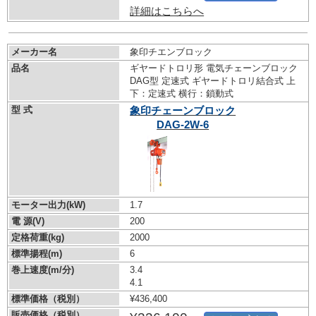
詳細はこちらへ
メーカー名
象印チエンブロック
品名
ギヤードトロリ形 電気チェーンブロック
DAG型 定速式 ギヤードトロリ結合式 上
下：定速式 横行：鎖動式
型 式
象印チェーンブロック
DAG-2W-6
モーター出力(kW)
1.7
電 源(V)
200
定格荷重(kg)
2000
標準揚程(m)
6
巻上速度(m/分)
3.4
4.1
標準価格（税別）
¥436,400
販売価格（税別）