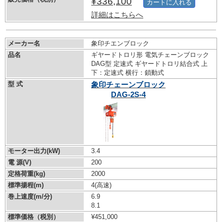
¥336,100
カートに入れる
詳細はこちらへ
メーカー名
象印チエンブロック
品名
ギヤードトロリ形 電気チェーンブロック
DAG型 定速式 ギヤードトロリ結合式 上
下：定速式 横行：鎖動式
型 式
象印チェーンブロック
DAG-2S-4
モーター出力(kW)
3.4
電 源(V)
200
定格荷重(kg)
2000
標準揚程(m)
4(高速)
巻上速度(m/分)
6.9
8.1
標準価格（税別）
¥451,000