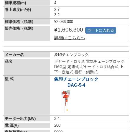
標準揚程(m)
4
巻上速度(m/分)
2.7
3.2
標準価格（税別）
¥2,086,000
販売価格（税別）
¥1,606,300
カートに入れる
詳細はこちらへ
メーカー名
象印チエンブロック
品名
ギヤードトロリ形 電気チェーンブロック
DAG型 定速式 ギヤードトロリ結合式 上
下：定速式 横行：鎖動式
型 式
象印チェーンブロック
DAG-5-4
モーター出力(kW)
3.4
電 源(V)
200