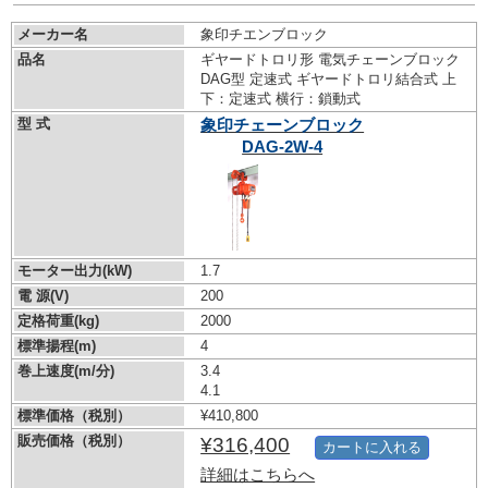
メーカー名
象印チエンブロック
品名
ギヤードトロリ形 電気チェーンブロック
DAG型 定速式 ギヤードトロリ結合式 上
下：定速式 横行：鎖動式
型 式
象印チェーンブロック
DAG-2W-4
モーター出力(kW)
1.7
電 源(V)
200
定格荷重(kg)
2000
標準揚程(m)
4
巻上速度(m/分)
3.4
4.1
標準価格（税別）
¥410,800
販売価格（税別）
¥316,400
カートに入れる
詳細はこちらへ