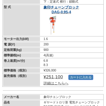
下：定速式 横行：鎖動式
型 式
象印チェーンブロック
DAG-0.9S-4
モーター出力(kW)
1.6
電 源(V)
200
定格荷重(kg)
900
標準揚程(m)
4(高速)
巻上速度(m/分)
6.8
8.3
標準価格（税別）
¥326,000
販売価格（税別）
¥251,100
カートに入れる
詳細はこちらへ
メーカー名
象印チエンブロック
品名
ギヤードトロリ形 電気チェーンブロック