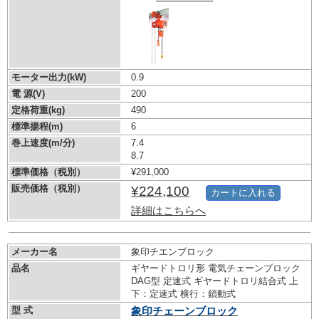
モーター出力(kW)
0.9
電 源(V)
200
定格荷重(kg)
490
標準揚程(m)
6
巻上速度(m/分)
7.4
8.7
標準価格（税別）
¥291,000
販売価格（税別）
¥224,100
カートに入れる
詳細はこちらへ
メーカー名
象印チエンブロック
品名
ギヤードトロリ形 電気チェーンブロック
DAG型 定速式 ギヤードトロリ結合式 上
下：定速式 横行：鎖動式
型 式
象印チェーンブロック