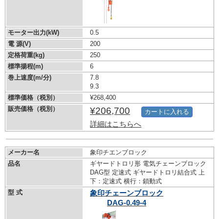
モーター出力(kW)
0.5
電 源(V)
200
定格荷重(kg)
250
標準揚程(m)
6
巻上速度(m/分)
7.8
9.3
標準価格（税別）
¥268,400
販売価格（税別）
¥206,700
カートに入れる
詳細はこちらへ
メーカー名
象印チエンブロック
品名
ギヤードトロリ形 電気チェーンブロック
DAG型 定速式 ギヤードトロリ結合式 上
下：定速式 横行：鎖動式
型 式
象印チェーンブロック
DAG-0.49-4