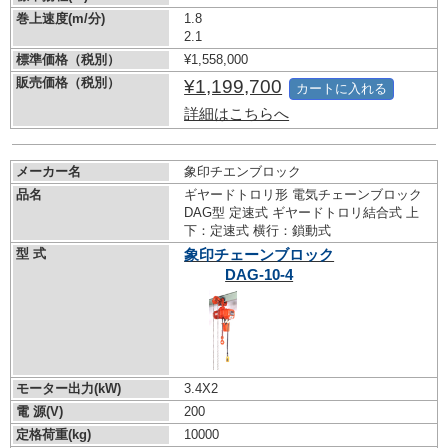
巻上速度(m/分)
1.8
2.1
標準価格（税別）
¥1,558,000
販売価格（税別）
¥1,199,700
カートに入れる
詳細はこちらへ
メーカー名
象印チエンブロック
品名
ギヤードトロリ形 電気チェーンブロック
DAG型 定速式 ギヤードトロリ結合式 上
下：定速式 横行：鎖動式
型 式
象印チェーンブロック
DAG-10-4
モーター出力(kW)
3.4X2
電 源(V)
200
定格荷重(kg)
10000