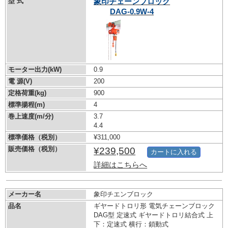
型 式
象印チェーンブロック
DAG-0.9W-4
モーター出力(kW)
0.9
電 源(V)
200
定格荷重(kg)
900
標準揚程(m)
4
巻上速度(m/分)
3.7
4.4
標準価格（税別）
¥311,000
販売価格（税別）
¥239,500
カートに入れる
詳細はこちらへ
メーカー名
象印チエンブロック
品名
ギヤードトロリ形 電気チェーンブロック
DAG型 定速式 ギヤードトロリ結合式 上
下：定速式 横行：鎖動式