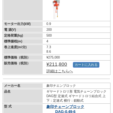
モーター出力(kW)
0.9
電 源(V)
200
定格荷重(kg)
500
標準揚程(m)
4
巻上速度(m/分)
7.3
8.6
標準価格（税別）
¥275,000
販売価格（税別）
¥211,800
カートに入れる
詳細はこちらへ
メーカー名
象印チエンブロック
品名
ギヤードトロリ形 電気チェーンブロック
DAG型 定速式 ギヤードトロリ結合式 上
下：定速式 横行：鎖動式
型 式
象印チェーンブロック
DAG-0.49-6