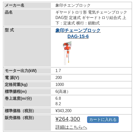
メーカー名
象印チエンブロック
品名
ギヤードトロリ形 電気チェーンブロック
DAG型 定速式 ギヤードトロリ結合式 上
下：定速式 横行：鎖動式
型 式
象印チェーンブロック
DAG-1S-6
モーター出力(kW)
1.7
電 源(V)
200
定格荷重(kg)
1000
標準揚程(m)
6(高速）
巻上速度(m/分)
6.8
8.2
標準価格（税別）
¥343,200
販売価格（税別）
¥264,300
カートに入れる
詳細はこちらへ