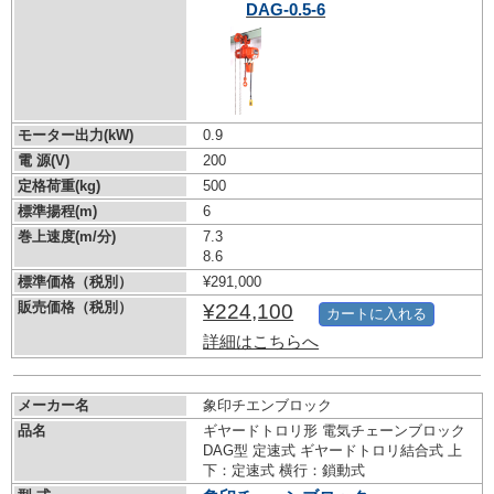
DAG-0.5-6
モーター出力(kW)
0.9
電 源(V)
200
定格荷重(kg)
500
標準揚程(m)
6
巻上速度(m/分)
7.3
8.6
標準価格（税別）
¥291,000
販売価格（税別）
¥224,100
カートに入れる
詳細はこちらへ
メーカー名
象印チエンブロック
品名
ギヤードトロリ形 電気チェーンブロック
DAG型 定速式 ギヤードトロリ結合式 上
下：定速式 横行：鎖動式