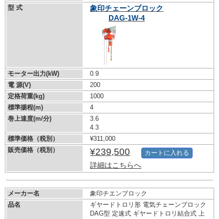
型 式
象印チェーンブロック
DAG-1W-4
モーター出力(kW)
0.9
電 源(V)
200
定格荷重(kg)
1000
標準揚程(m)
4
巻上速度(m/分)
3.6
4.3
標準価格（税別）
¥311,000
販売価格（税別）
¥239,500
カートに入れる
詳細はこちらへ
メーカー名
象印チエンブロック
品名
ギヤードトロリ形 電気チェーンブロック
DAG型 定速式 ギヤードトロリ結合式 上