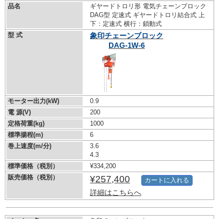
品名
ギヤードトロリ形 電気チェーンブロック
DAG型 定速式 ギヤードトロリ結合式 上
下：定速式 横行：鎖動式
型 式
象印チェーンブロック
DAG-1W-6
モーター出力(kW)
0.9
電 源(V)
200
定格荷重(kg)
1000
標準揚程(m)
6
巻上速度(m/分)
3.6
4.3
標準価格（税別）
¥334,200
販売価格（税別）
¥257,400
カートに入れる
詳細はこちらへ