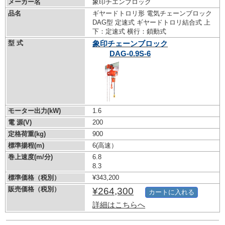
メーカー名
象印チエンブロック
品名
ギヤードトロリ形 電気チェーンブロック
DAG型 定速式 ギヤードトロリ結合式 上
下：定速式 横行：鎖動式
型 式
象印チェーンブロック
DAG-0.9S-6
モーター出力(kW)
1.6
電 源(V)
200
定格荷重(kg)
900
標準揚程(m)
6(高速）
巻上速度(m/分)
6.8
8.3
標準価格（税別）
¥343,200
販売価格（税別）
¥264,300
カートに入れる
詳細はこちらへ