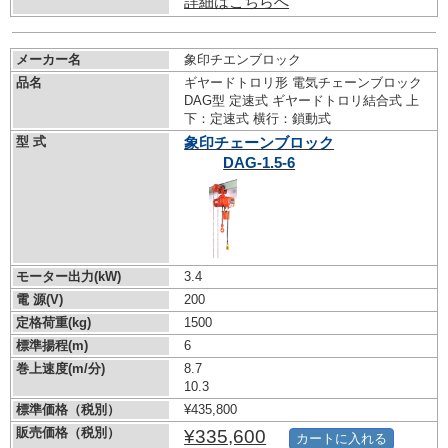
詳細はこちらへ
メーカー名
象印チエンブロック
品名
ギヤードトロリ形 電気チェーンブロック
DAG型 定速式 ギヤードトロリ結合式 上
下：定速式 横行：鎖動式
型 式
象印チェーンブロック
DAG-1.5-6
モーター出力(kW)
3.4
電 源(V)
200
定格荷重(kg)
1500
標準揚程(m)
6
巻上速度(m/分)
8.7
10.3
標準価格（税別）
¥435,800
販売価格（税別）
¥335,600
カートに入れる