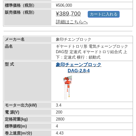
標準価格（税別）
¥506,000
販売価格（税別）
¥389,700
カートに入れる
詳細はこちらへ
メーカー名
象印チエンブロック
品名
ギヤードトロリ形 電気チェーンブロック
DAG型 定速式 ギヤードトロリ結合式 上
下：定速式 横行：鎖動式
型 式
象印チェーンブロック
DAG-2.8-4
モーター出力(kW)
3.4
電 源(V)
200
定格荷重(kg)
2800
標準揚程(m)
4
巻上速度(m/分)
4.43