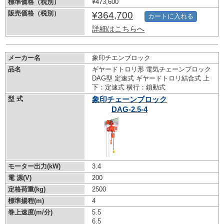
標準価格（税別）
¥473,600
販売価格（税別）
¥364,700
カートに入れる
詳細はこちらへ
メーカー名
象印チエンブロック
品名
ギヤードトロリ形 電気チェーンブロック
DAG型 定速式 ギヤードトロリ結合式 上
下：定速式 横行：鎖動式
型 式
象印チェーンブロック
DAG-2.5-4
モーター出力(kW)
3.4
電 源(V)
200
定格荷重(kg)
2500
標準揚程(m)
4
巻上速度(m/分)
5.5
6.5