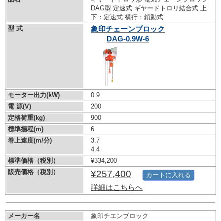
DAG型 定速式 ギヤードトロリ結合式 上
下：定速式 横行：鎖動式
型 式
象印チェーンブロック
DAG-0.9W-6
モーター出力(kW)
0.9
電 源(V)
200
定格荷重(kg)
900
標準揚程(m)
6
巻上速度(m/分)
3.7
4.4
標準価格（税別）
¥334,200
販売価格（税別）
¥257,400
カートに入れる
詳細はこちらへ
メーカー名
象印チエンブロック