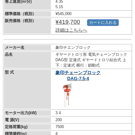
巻上速度(m/分)
4.35
5.15
標準価格（税別）
¥545,000
販売価格（税別）
¥419,700
カートに入れる
詳細はこちらへ
メーカー名
象印チエンブロック
品名
ギヤードトロリ形 電気チェーンブロック
DAG型 定速式 ギヤードトロリ結合式 上
下：定速式 横行：鎖動式
型 式
象印チェーンブロック
DAG-7.5-4
モーター出力(kW)
3.4
電 源(V)
200
定格荷重(kg)
7500
標準揚程(m)
4