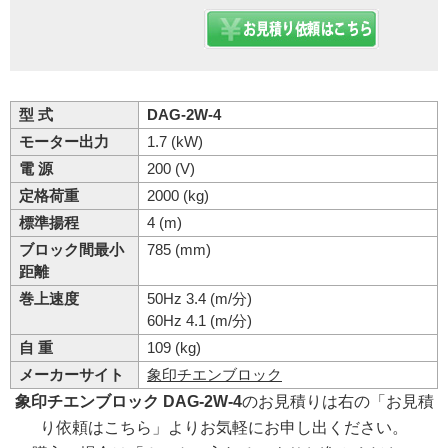
型 式
DAG-2W-4
モーター出力
1.7 (kW)
電 源
200 (V)
定格荷重
2000 (kg)
標準揚程
4 (m)
ブロック間最小
785 (mm)
距離
巻上速度
50Hz 3.4 (m/分)
60Hz 4.1 (m/分)
自 重
109 (kg)
メーカーサイト
象印チエンブロック
象印チエンブロック DAG-2W-4
のお見積りは右の「お見積
り依頼はこちら」よりお気軽にお申し出ください。