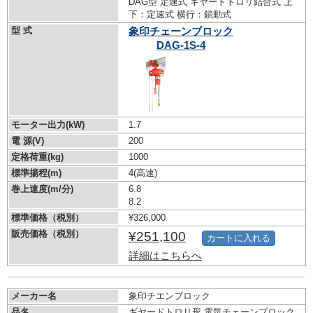
DAG型 定速式 ギヤードトロリ結合式 上
下：定速式 横行：鎖動式
型 式
象印チェーンブロック
DAG-1S-4
モーター出力(kW)
1.7
電 源(V)
200
定格荷重(kg)
1000
標準揚程(m)
4(高速)
巻上速度(m/分)
6.8
8.2
標準価格（税別）
¥326,000
販売価格（税別）
¥251,100
カートに入れる
詳細はこちらへ
メーカー名
象印チエンブロック
品名
ギヤードトロリ形 電気チェーンブロック