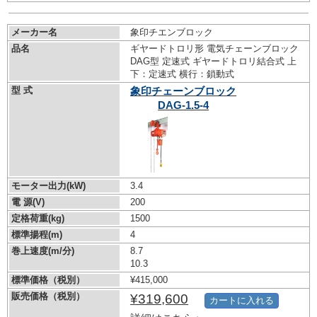
メーカー名
象印チエンブロック
品名
ギヤードトロリ形 電気チェーンブロック
DAG型 定速式 ギヤードトロリ結合式 上
下：定速式 横行：鎖動式
型 式
象印チェーンブロック
DAG-1.5-4
モーター出力(kW)
3.4
電 源(V)
200
定格荷重(kg)
1500
標準揚程(m)
4
巻上速度(m/分)
8.7
10.3
標準価格（税別）
¥415,000
販売価格（税別）
¥319,600
カートに入れる