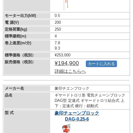
モーター出力(kW)
0.5
電 源(V)
200
定格荷重(kg)
250
標準揚程(m)
4
巻上速度(m/分)
7.8
9.3
標準価格（税別）
¥253,000
販売価格（税別）
¥194,900
カートに入れる
詳細はこちらへ
メーカー名
象印チエンブロック
品名
ギヤードトロリ形 電気チェーンブロック
DAG型 定速式 ギヤードトロリ結合式 上
下：定速式 横行：鎖動式
型 式
象印チェーンブロック
DAG-0.25-6