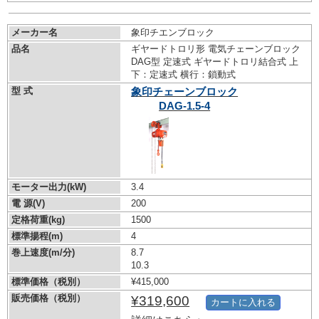
メーカー名
象印チエンブロック
品名
ギヤードトロリ形 電気チェーンブロック
DAG型 定速式 ギヤードトロリ結合式 上
下：定速式 横行：鎖動式
型 式
象印チェーンブロック
DAG-1.5-4
モーター出力(kW)
3.4
電 源(V)
200
定格荷重(kg)
1500
標準揚程(m)
4
巻上速度(m/分)
8.7
10.3
標準価格（税別）
¥415,000
販売価格（税別）
¥319,600
カートに入れる