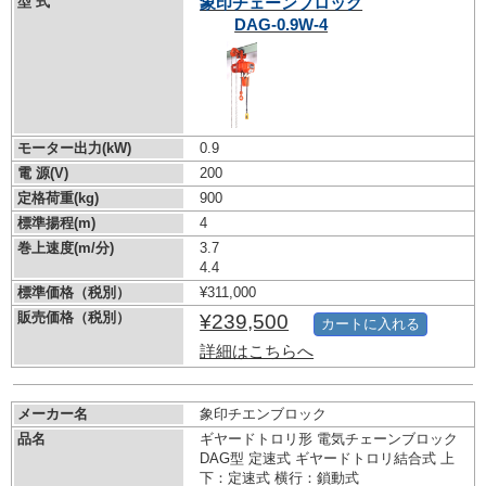
型 式
象印チェーンブロック
DAG-0.9W-4
モーター出力(kW)
0.9
電 源(V)
200
定格荷重(kg)
900
標準揚程(m)
4
巻上速度(m/分)
3.7
4.4
標準価格（税別）
¥311,000
販売価格（税別）
¥239,500
カートに入れる
詳細はこちらへ
メーカー名
象印チエンブロック
品名
ギヤードトロリ形 電気チェーンブロック
DAG型 定速式 ギヤードトロリ結合式 上
下：定速式 横行：鎖動式