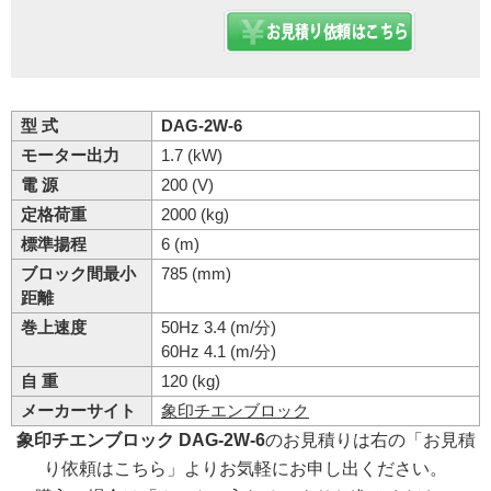
型 式
DAG-2W-6
モーター出力
1.7 (kW)
電 源
200 (V)
定格荷重
2000 (kg)
標準揚程
6 (m)
ブロック間最小
785 (mm)
距離
巻上速度
50Hz 3.4 (m/分)
60Hz 4.1 (m/分)
自 重
120 (kg)
メーカーサイト
象印チエンブロック
象印チエンブロック DAG-2W-6
のお見積りは右の「お見積
り依頼はこちら」よりお気軽にお申し出ください。