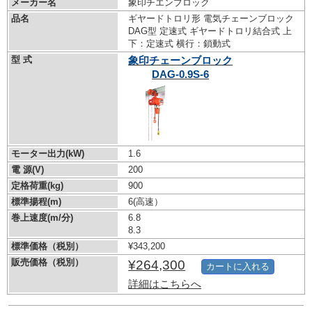
メーカー名
象印チエンブロック
品名
ギヤードトロリ形 電気チェーンブロック
DAG型 定速式 ギヤードトロリ結合式 上
下：定速式 横行：鎖動式
型 式
象印チェーンブロック
DAG-0.9S-6
モーター出力(kW)
1.6
電 源(V)
200
定格荷重(kg)
900
標準揚程(m)
6(高速）
巻上速度(m/分)
6.8
8.3
標準価格（税別）
¥343,200
販売価格（税別）
¥264,300
カートに入れる
詳細はこちらへ