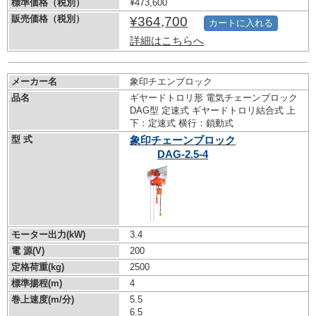
標準価格（税別）
¥473,600
販売価格（税別）
¥364,700
カートに入れる
詳細はこちらへ
メーカー名
象印チエンブロック
品名
ギヤードトロリ形 電気チェーンブロック
DAG型 定速式 ギヤードトロリ結合式 上
下：定速式 横行：鎖動式
型 式
象印チェーンブロック
DAG-2.5-4
モーター出力(kW)
3.4
電 源(V)
200
定格荷重(kg)
2500
標準揚程(m)
4
巻上速度(m/分)
5.5
6.5