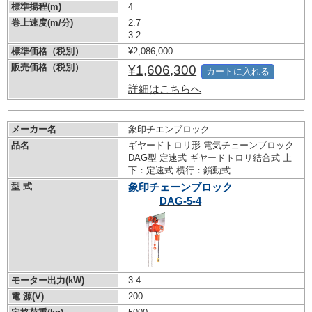
標準揚程(m)
4
巻上速度(m/分)
2.7
3.2
標準価格（税別）
¥2,086,000
販売価格（税別）
¥1,606,300
カートに入れる
詳細はこちらへ
メーカー名
象印チエンブロック
品名
ギヤードトロリ形 電気チェーンブロック
DAG型 定速式 ギヤードトロリ結合式 上
下：定速式 横行：鎖動式
型 式
象印チェーンブロック
DAG-5-4
モーター出力(kW)
3.4
電 源(V)
200