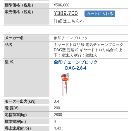
標準価格（税別）
¥506,000
販売価格（税別）
¥389,700
カートに入れる
詳細はこちらへ
メーカー名
象印チエンブロック
品名
ギヤードトロリ形 電気チェーンブロック
DAG型 定速式 ギヤードトロリ結合式 上
下：定速式 横行：鎖動式
型 式
象印チェーンブロック
DAG-2.8-4
モーター出力(kW)
3.4
電 源(V)
200
定格荷重(kg)
2800
標準揚程(m)
4
巻上速度(m/分)
4.43