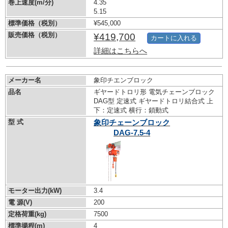
巻上速度(m/分)
4.35
5.15
標準価格（税別）
¥545,000
販売価格（税別）
¥419,700
カートに入れる
詳細はこちらへ
メーカー名
象印チエンブロック
品名
ギヤードトロリ形 電気チェーンブロック
DAG型 定速式 ギヤードトロリ結合式 上
下：定速式 横行：鎖動式
型 式
象印チェーンブロック
DAG-7.5-4
モーター出力(kW)
3.4
電 源(V)
200
定格荷重(kg)
7500
標準揚程(m)
4