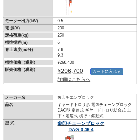
モーター出力(kW)
0.5
電 源(V)
200
定格荷重(kg)
250
標準揚程(m)
6
巻上速度(m/分)
7.8
9.3
標準価格（税別）
¥268,400
販売価格（税別）
¥206,700
カートに入れる
詳細はこちらへ
メーカー名
象印チエンブロック
品名
ギヤードトロリ形 電気チェーンブロック
DAG型 定速式 ギヤードトロリ結合式 上
下：定速式 横行：鎖動式
型 式
象印チェーンブロック
DAG-0.49-4