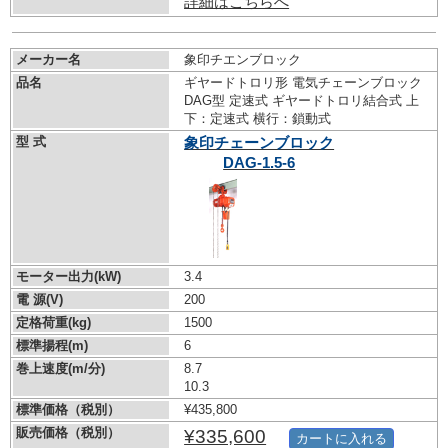
詳細はこちらへ
メーカー名
象印チエンブロック
品名
ギヤードトロリ形 電気チェーンブロック
DAG型 定速式 ギヤードトロリ結合式 上
下：定速式 横行：鎖動式
型 式
象印チェーンブロック
DAG-1.5-6
モーター出力(kW)
3.4
電 源(V)
200
定格荷重(kg)
1500
標準揚程(m)
6
巻上速度(m/分)
8.7
10.3
標準価格（税別）
¥435,800
販売価格（税別）
¥335,600
カートに入れる