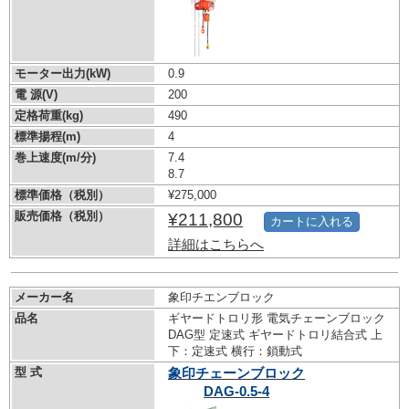
モーター出力(kW)
0.9
電 源(V)
200
定格荷重(kg)
490
標準揚程(m)
4
巻上速度(m/分)
7.4
8.7
標準価格（税別）
¥275,000
販売価格（税別）
¥211,800
カートに入れる
詳細はこちらへ
メーカー名
象印チエンブロック
品名
ギヤードトロリ形 電気チェーンブロック
DAG型 定速式 ギヤードトロリ結合式 上
下：定速式 横行：鎖動式
型 式
象印チェーンブロック
DAG-0.5-4