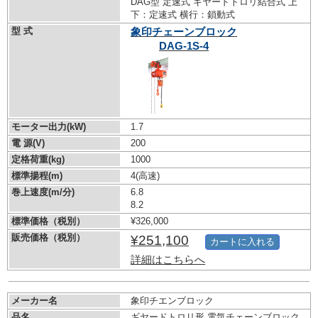
DAG型 定速式 ギヤードトロリ結合式 上
下：定速式 横行：鎖動式
型 式
象印チェーンブロック
DAG-1S-4
モーター出力(kW)
1.7
電 源(V)
200
定格荷重(kg)
1000
標準揚程(m)
4(高速)
巻上速度(m/分)
6.8
8.2
標準価格（税別）
¥326,000
販売価格（税別）
¥251,100
カートに入れる
詳細はこちらへ
メーカー名
象印チエンブロック
品名
ギヤードトロリ形 電気チェーンブロック