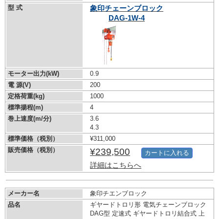
型 式
象印チェーンブロック
DAG-1W-4
モーター出力(kW)
0.9
電 源(V)
200
定格荷重(kg)
1000
標準揚程(m)
4
巻上速度(m/分)
3.6
4.3
標準価格（税別）
¥311,000
販売価格（税別）
¥239,500
カートに入れる
詳細はこちらへ
メーカー名
象印チエンブロック
品名
ギヤードトロリ形 電気チェーンブロック
DAG型 定速式 ギヤードトロリ結合式 上