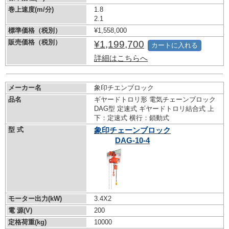
巻上速度(m/分)
1.8
2.1
標準価格（税別）
¥1,558,000
販売価格（税別）
¥1,199,700
カートに入れる
詳細はこちらへ
メーカー名
象印チエンブロック
品名
ギヤードトロリ形 電気チェーンブロック
DAG型 定速式 ギヤードトロリ結合式 上
下：定速式 横行：鎖動式
型 式
象印チェーンブロック
DAG-10-4
モーター出力(kW)
3.4X2
電 源(V)
200
定格荷重(kg)
10000