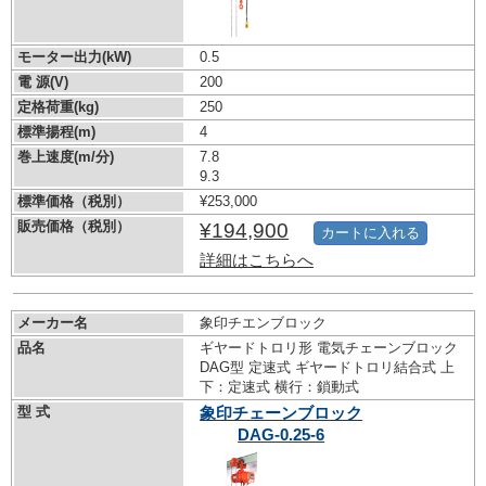
モーター出力(kW)
0.5
電 源(V)
200
定格荷重(kg)
250
標準揚程(m)
4
巻上速度(m/分)
7.8
9.3
標準価格（税別）
¥253,000
販売価格（税別）
¥194,900
カートに入れる
詳細はこちらへ
メーカー名
象印チエンブロック
品名
ギヤードトロリ形 電気チェーンブロック
DAG型 定速式 ギヤードトロリ結合式 上
下：定速式 横行：鎖動式
型 式
象印チェーンブロック
DAG-0.25-6