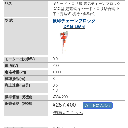
品名
ギヤードトロリ形 電気チェーンブロック
DAG型 定速式 ギヤードトロリ結合式 上
下：定速式 横行：鎖動式
型 式
象印チェーンブロック
DAG-1W-6
モーター出力(kW)
0.9
電 源(V)
200
定格荷重(kg)
1000
標準揚程(m)
6
巻上速度(m/分)
3.6
4.3
標準価格（税別）
¥334,200
販売価格（税別）
¥257,400
カートに入れる
詳細はこちらへ