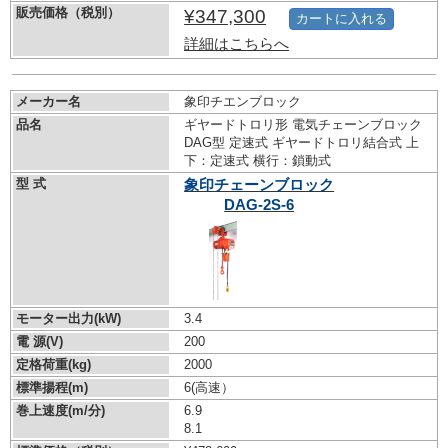
販売価格（税別）
¥347,300
カートに入れる
詳細はこちらへ
メーカー名
象印チエンブロック
品名
ギヤードトロリ形 電気チェーンブロック
DAG型 定速式 ギヤードトロリ結合式 上
下：定速式 横行：鎖動式
型 式
象印チェーンブロック
DAG-2S-6
モーター出力(kW)
3.4
電 源(V)
200
定格荷重(kg)
2000
標準揚程(m)
6(高速）
巻上速度(m/分)
6.9
8.1