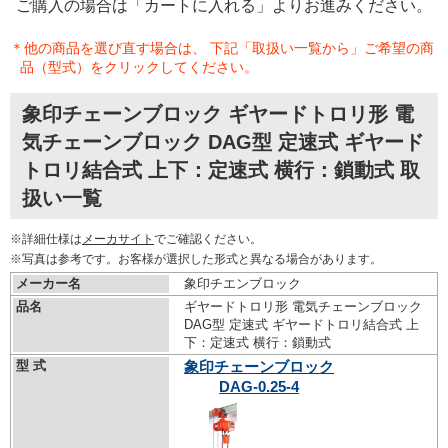
ご購入の場合は「カートに入れる」よりお進みください。
＊他の商品を選び直す場合は、 下記「取扱い一覧から」ご希望の商
品（型式）をクリックしてください。
象印チェーンブロック ギヤードトロリ形 電
気チェーンブロック DAG型 定速式 ギヤード
トロリ結合式 上下：定速式 横行：鎖動式 取
扱い一覧
※詳細仕様は
メーカサイト
でご確認ください。
※写真は参考です。お客様が選択した形式と異なる場合があります。
メーカー名
象印チエンブロック
品名
ギヤードトロリ形 電気チェーンブロック
DAG型 定速式 ギヤードトロリ結合式 上
下：定速式 横行：鎖動式
型 式
象印チェーンブロック
DAG-0.25-4