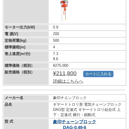
モーター出力(kW)
0.9
電 源(V)
200
定格荷重(kg)
500
標準揚程(m)
4
巻上速度(m/分)
7.3
8.6
標準価格（税別）
¥275,000
販売価格（税別）
¥211,800
カートに入れる
詳細はこちらへ
メーカー名
象印チエンブロック
品名
ギヤードトロリ形 電気チェーンブロック
DAG型 定速式 ギヤードトロリ結合式 上
下：定速式 横行：鎖動式
型 式
象印チェーンブロック
DAG-0.49-6