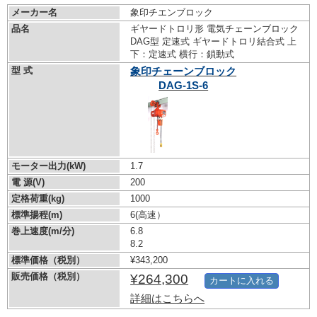
メーカー名
象印チエンブロック
品名
ギヤードトロリ形 電気チェーンブロック
DAG型 定速式 ギヤードトロリ結合式 上
下：定速式 横行：鎖動式
型 式
象印チェーンブロック
DAG-1S-6
モーター出力(kW)
1.7
電 源(V)
200
定格荷重(kg)
1000
標準揚程(m)
6(高速）
巻上速度(m/分)
6.8
8.2
標準価格（税別）
¥343,200
販売価格（税別）
¥264,300
カートに入れる
詳細はこちらへ