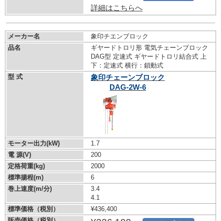
詳細はこちらへ
メーカー名
象印チエンブロック
品名
ギヤードトロリ形 電気チェーンブロック
DAG型 定速式 ギヤードトロリ結合式 上
下：定速式 横行：鎖動式
型 式
象印チェーンブロック
DAG-2W-6
モーター出力(kW)
1.7
電 源(V)
200
定格荷重(kg)
2000
標準揚程(m)
6
巻上速度(m/分)
3.4
4.1
標準価格（税別）
¥436,400
販売価格（税別）