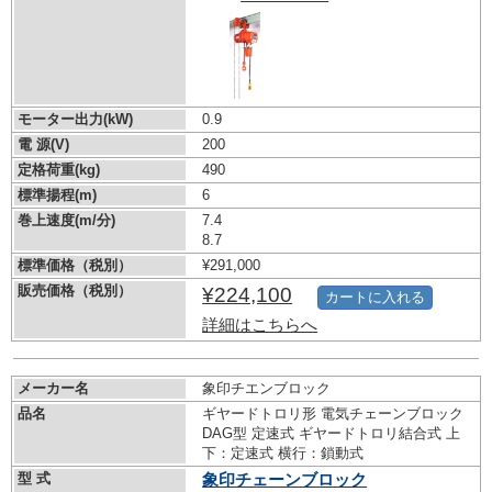
モーター出力(kW)
0.9
電 源(V)
200
定格荷重(kg)
490
標準揚程(m)
6
巻上速度(m/分)
7.4
8.7
標準価格（税別）
¥291,000
販売価格（税別）
¥224,100
カートに入れる
詳細はこちらへ
メーカー名
象印チエンブロック
品名
ギヤードトロリ形 電気チェーンブロック
DAG型 定速式 ギヤードトロリ結合式 上
下：定速式 横行：鎖動式
型 式
象印チェーンブロック