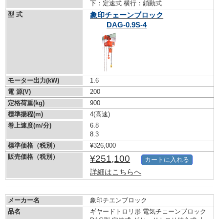
下：定速式 横行：鎖動式
型 式
象印チェーンブロック
DAG-0.9S-4
モーター出力(kW)
1.6
電 源(V)
200
定格荷重(kg)
900
標準揚程(m)
4(高速)
巻上速度(m/分)
6.8
8.3
標準価格（税別）
¥326,000
販売価格（税別）
¥251,100
カートに入れる
詳細はこちらへ
メーカー名
象印チエンブロック
品名
ギヤードトロリ形 電気チェーンブロック