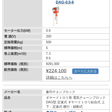
DAG-0.5-6
モーター出力(kW)
0.9
電 源(V)
200
定格荷重(kg)
500
標準揚程(m)
6
巻上速度(m/分)
7.3
8.6
標準価格（税別）
¥291,000
販売価格（税別）
¥224,100
カートに入れる
詳細はこちらへ
メーカー名
象印チエンブロック
品名
ギヤードトロリ形 電気チェーンブロック
DAG型 定速式 ギヤードトロリ結合式 上
下：定速式 横行：鎖動式