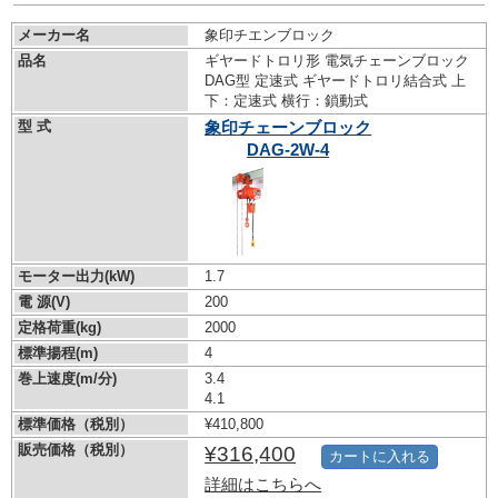
メーカー名
象印チエンブロック
品名
ギヤードトロリ形 電気チェーンブロック
DAG型 定速式 ギヤードトロリ結合式 上
下：定速式 横行：鎖動式
型 式
象印チェーンブロック
DAG-2W-4
モーター出力(kW)
1.7
電 源(V)
200
定格荷重(kg)
2000
標準揚程(m)
4
巻上速度(m/分)
3.4
4.1
標準価格（税別）
¥410,800
販売価格（税別）
¥316,400
カートに入れる
詳細はこちらへ