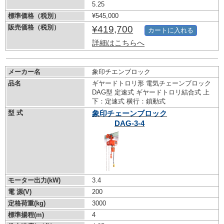
5.25
標準価格（税別）
¥545,000
販売価格（税別）
¥419,700
カートに入れる
詳細はこちらへ
メーカー名
象印チエンブロック
品名
ギヤードトロリ形 電気チェーンブロック
DAG型 定速式 ギヤードトロリ結合式 上
下：定速式 横行：鎖動式
型 式
象印チェーンブロック
DAG-3-4
モーター出力(kW)
3.4
電 源(V)
200
定格荷重(kg)
3000
標準揚程(m)
4