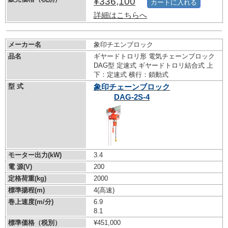
¥336,100
カートに入れる
詳細はこちらへ
メーカー名
象印チエンブロック
品名
ギヤードトロリ形 電気チェーンブロック
DAG型 定速式 ギヤードトロリ結合式 上
下：定速式 横行：鎖動式
型 式
象印チェーンブロック
DAG-2S-4
モーター出力(kW)
3.4
電 源(V)
200
定格荷重(kg)
2000
標準揚程(m)
4(高速)
巻上速度(m/分)
6.9
8.1
標準価格（税別）
¥451,000