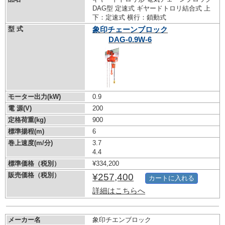
DAG型 定速式 ギヤードトロリ結合式 上
下：定速式 横行：鎖動式
型 式
象印チェーンブロック
DAG-0.9W-6
モーター出力(kW)
0.9
電 源(V)
200
定格荷重(kg)
900
標準揚程(m)
6
巻上速度(m/分)
3.7
4.4
標準価格（税別）
¥334,200
販売価格（税別）
¥257,400
カートに入れる
詳細はこちらへ
メーカー名
象印チエンブロック