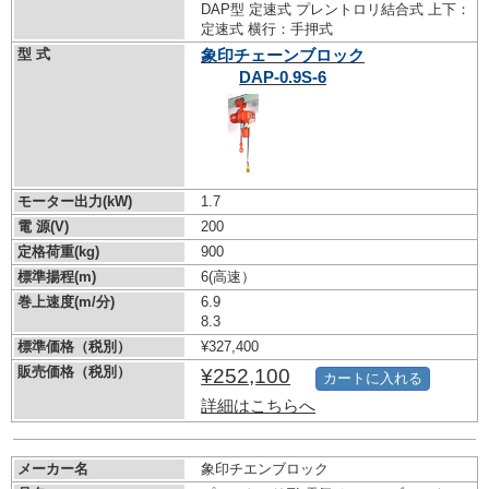
DAP型 定速式 プレントロリ結合式 上下：
定速式 横行：手押式
型 式
象印チェーンブロック
DAP-0.9S-6
モーター出力(kW)
1.7
電 源(V)
200
定格荷重(kg)
900
標準揚程(m)
6(高速）
巻上速度(m/分)
6.9
8.3
標準価格（税別）
¥327,400
販売価格（税別）
¥252,100
カートに入れる
詳細はこちらへ
メーカー名
象印チエンブロック