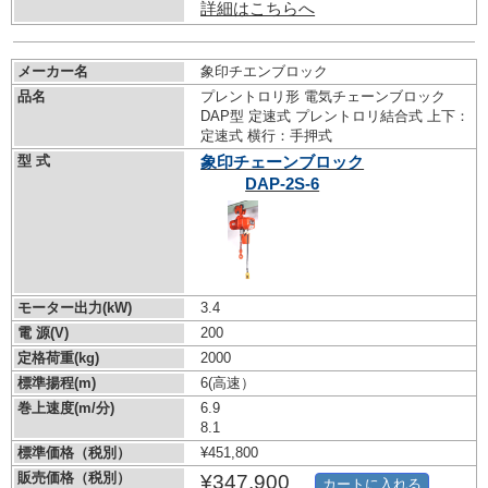
詳細はこちらへ
メーカー名
象印チエンブロック
品名
プレントロリ形 電気チェーンブロック
DAP型 定速式 プレントロリ結合式 上下：
定速式 横行：手押式
型 式
象印チェーンブロック
DAP-2S-6
モーター出力(kW)
3.4
電 源(V)
200
定格荷重(kg)
2000
標準揚程(m)
6(高速）
巻上速度(m/分)
6.9
8.1
標準価格（税別）
¥451,800
販売価格（税別）
¥347,900
カートに入れる