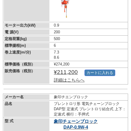
モーター出力(kW)
0.9
電 源(V)
200
定格荷重(kg)
500
標準揚程(m)
6
巻上速度(m/分)
7.3
8.6
標準価格（税別）
¥274,200
販売価格（税別）
¥211,200
カートに入れる
詳細はこちらへ
メーカー名
象印チエンブロック
品名
プレントロリ形 電気チェーンブロック
DAP型 定速式 プレントロリ結合式 上下：
定速式 横行：手押式
型 式
象印チェーンブロック
DAP-0.9W-4