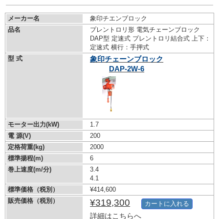
メーカー名
象印チエンブロック
品名
プレントロリ形 電気チェーンブロック
DAP型 定速式 プレントロリ結合式 上下：
定速式 横行：手押式
型 式
象印チェーンブロック
DAP-2W-6
モーター出力(kW)
1.7
電 源(V)
200
定格荷重(kg)
2000
標準揚程(m)
6
巻上速度(m/分)
3.4
4.1
標準価格（税別）
¥414,600
販売価格（税別）
¥319,300
カートに入れる
詳細はこちらへ