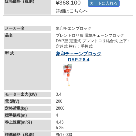
販売価格（税別）
¥368,100
カートに入れる
詳細はこちらへ
メーカー名
象印チエンブロック
品名
プレントロリ形 電気チェーンブロック
DAP型 定速式 プレントロリ結合式 上下：
定速式 横行：手押式
型 式
象印チェーンブロック
DAP-2.8-4
モーター出力(kW)
3.4
電 源(V)
200
定格荷重(kg)
2800
標準揚程(m)
4
巻上速度(m/分)
4.43
5.25
標準価格（税別）
¥517,000