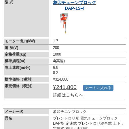
型 式
象印チェーンブロック
DAP-1S-4
モーター出力(kW)
1.7
電 源(V)
200
定格荷重(kg)
1000
標準揚程(m)
4(高速)
巻上速度(m/分)
6.8
8.2
標準価格（税別）
¥314,000
販売価格（税別）
¥241,800
カートに入れる
詳細はこちらへ
メーカー名
象印チエンブロック
品名
プレントロリ形 電気チェーンブロック
DAP型 定速式 プレントロリ結合式 上下：
定速式 横行：手押式