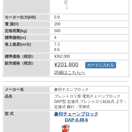
モーター出力(kW)
0.9
電 源(V)
200
定格荷重(kg)
500
標準揚程(m)
4
巻上速度(m/分)
7.3
8.6
標準価格（税別）
¥262,000
販売価格（税別）
¥201,800
カートに入れる
詳細はこちらへ
メーカー名
象印チエンブロック
品名
プレントロリ形 電気チェーンブロック
DAP型 定速式 プレントロリ結合式 上下：
定速式 横行：手押式
型 式
象印チェーンブロック
DAP-0.49-6