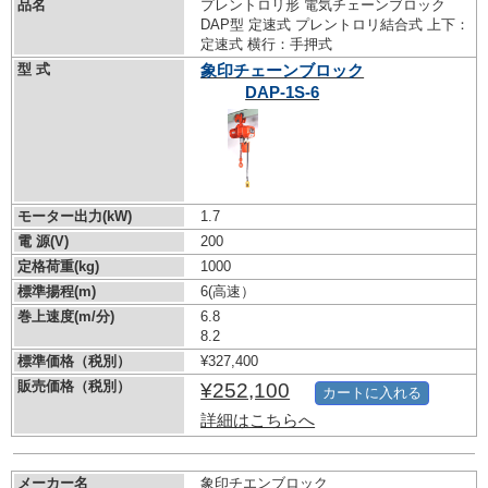
品名
プレントロリ形 電気チェーンブロック
DAP型 定速式 プレントロリ結合式 上下：
定速式 横行：手押式
型 式
象印チェーンブロック
DAP-1S-6
モーター出力(kW)
1.7
電 源(V)
200
定格荷重(kg)
1000
標準揚程(m)
6(高速）
巻上速度(m/分)
6.8
8.2
標準価格（税別）
¥327,400
販売価格（税別）
¥252,100
カートに入れる
詳細はこちらへ
メーカー名
象印チエンブロック