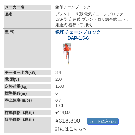
メーカー名
象印チエンブロック
品名
プレントロリ形 電気チェーンブロック
DAP型 定速式 プレントロリ結合式 上下：
定速式 横行：手押式
型 式
象印チェーンブロック
DAP-1.5-6
モーター出力(kW)
3.4
電 源(V)
200
定格荷重(kg)
1500
標準揚程(m)
6
巻上速度(m/分)
8.7
10.3
標準価格（税別）
¥414,000
販売価格（税別）
¥318,800
カートに入れる
詳細はこちらへ