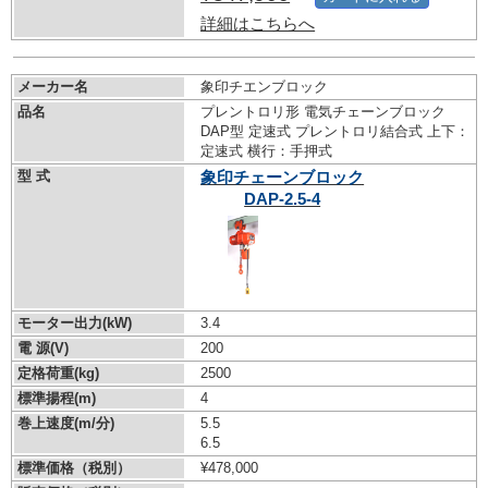
詳細はこちらへ
メーカー名
象印チエンブロック
品名
プレントロリ形 電気チェーンブロック
DAP型 定速式 プレントロリ結合式 上下：
定速式 横行：手押式
型 式
象印チェーンブロック
DAP-2.5-4
モーター出力(kW)
3.4
電 源(V)
200
定格荷重(kg)
2500
標準揚程(m)
4
巻上速度(m/分)
5.5
6.5
標準価格（税別）
¥478,000