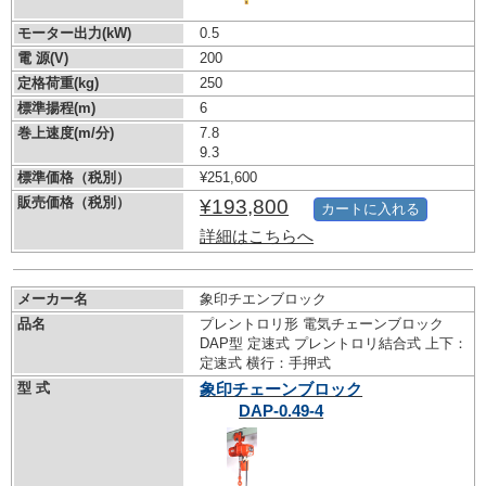
モーター出力(kW)
0.5
電 源(V)
200
定格荷重(kg)
250
標準揚程(m)
6
巻上速度(m/分)
7.8
9.3
標準価格（税別）
¥251,600
販売価格（税別）
¥193,800
カートに入れる
詳細はこちらへ
メーカー名
象印チエンブロック
品名
プレントロリ形 電気チェーンブロック
DAP型 定速式 プレントロリ結合式 上下：
定速式 横行：手押式
型 式
象印チェーンブロック
DAP-0.49-4