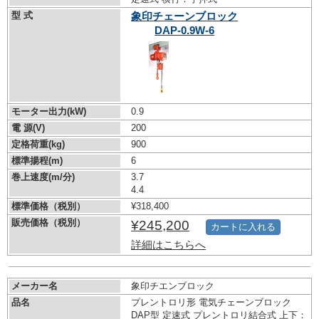
型 式
象印チェーンブロック
DAP-0.9W-6
モーター出力(kW)
0.9
電 源(V)
200
定格荷重(kg)
900
標準揚程(m)
6
巻上速度(m/分)
3.7
4.4
標準価格（税別）
¥318,400
販売価格（税別）
¥245,200
カートに入れる
詳細はこちらへ
メーカー名
象印チエンブロック
品名
プレントロリ形 電気チェーンブロック
DAP型 定速式 プレントロリ結合式 上下：