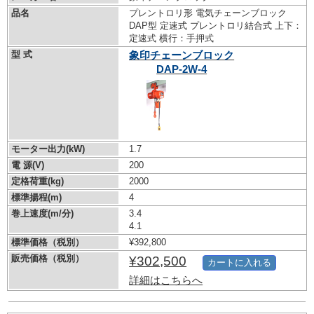
品名
プレントロリ形 電気チェーンブロック
DAP型 定速式 プレントロリ結合式 上下：
定速式 横行：手押式
型 式
象印チェーンブロック
DAP-2W-4
モーター出力(kW)
1.7
電 源(V)
200
定格荷重(kg)
2000
標準揚程(m)
4
巻上速度(m/分)
3.4
4.1
標準価格（税別）
¥392,800
販売価格（税別）
¥302,500
カートに入れる
詳細はこちらへ