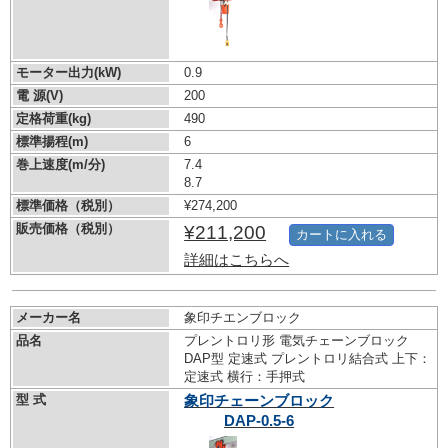
モーター出力(kW)
0.9
電 源(V)
200
定格荷重(kg)
490
標準揚程(m)
6
巻上速度(m/分)
7.4
8.7
標準価格（税別）
¥274,200
販売価格（税別）
¥211,200
カートに入れる
詳細はこちらへ
メーカー名
象印チエンブロック
品名
プレントロリ形 電気チェーンブロック
DAP型 定速式 プレントロリ結合式 上下：
定速式 横行：手押式
型 式
象印チェーンブロック
DAP-0.5-6