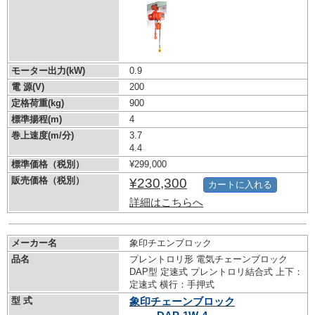
モーター出力(kW)
0.9
電 源(V)
200
定格荷重(kg)
900
標準揚程(m)
4
巻上速度(m/分)
3.7
4.4
標準価格（税別）
¥299,000
販売価格（税別）
¥230,300
カートに入れる
詳細はこちらへ
メーカー名
象印チエンブロック
品名
プレントロリ形 電気チェーンブロック
DAP型 定速式 プレントロリ結合式 上下：
定速式 横行：手押式
型 式
象印チェーンブロック