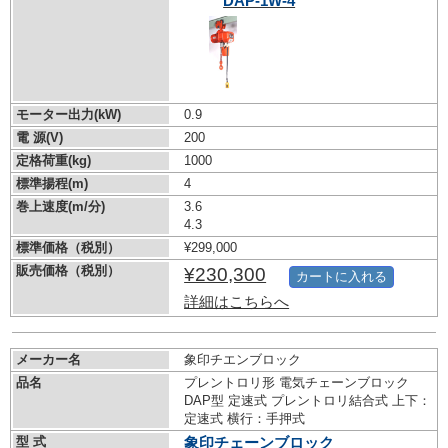
DAP-1W-4
モーター出力(kW)
0.9
電 源(V)
200
定格荷重(kg)
1000
標準揚程(m)
4
巻上速度(m/分)
3.6
4.3
標準価格（税別）
¥299,000
販売価格（税別）
¥230,300
カートに入れる
詳細はこちらへ
メーカー名
象印チエンブロック
品名
プレントロリ形 電気チェーンブロック
DAP型 定速式 プレントロリ結合式 上下：
定速式 横行：手押式
型 式
象印チェーンブロック