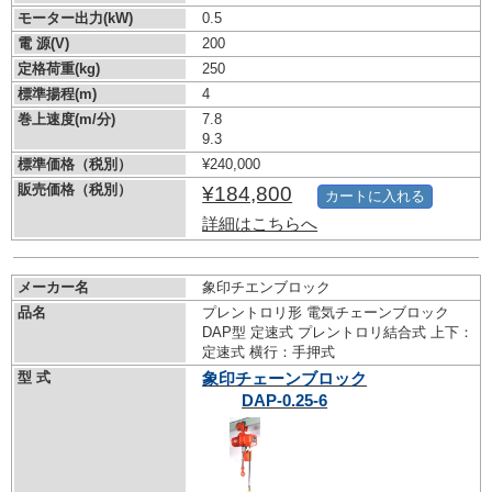
モーター出力(kW)
0.5
電 源(V)
200
定格荷重(kg)
250
標準揚程(m)
4
巻上速度(m/分)
7.8
9.3
標準価格（税別）
¥240,000
販売価格（税別）
¥184,800
カートに入れる
詳細はこちらへ
メーカー名
象印チエンブロック
品名
プレントロリ形 電気チェーンブロック
DAP型 定速式 プレントロリ結合式 上下：
定速式 横行：手押式
型 式
象印チェーンブロック
DAP-0.25-6