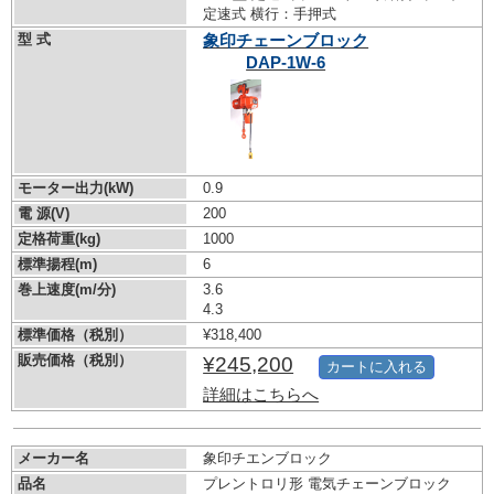
定速式 横行：手押式
型 式
象印チェーンブロック
DAP-1W-6
モーター出力(kW)
0.9
電 源(V)
200
定格荷重(kg)
1000
標準揚程(m)
6
巻上速度(m/分)
3.6
4.3
標準価格（税別）
¥318,400
販売価格（税別）
¥245,200
カートに入れる
詳細はこちらへ
メーカー名
象印チエンブロック
品名
プレントロリ形 電気チェーンブロック