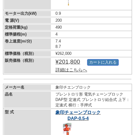
モーター出力(kW)
0.9
電 源(V)
200
定格荷重(kg)
490
標準揚程(m)
4
巻上速度(m/分)
7.4
8.7
標準価格（税別）
¥262,000
販売価格（税別）
¥201,800
カートに入れる
詳細はこちらへ
メーカー名
象印チエンブロック
品名
プレントロリ形 電気チェーンブロック
DAP型 定速式 プレントロリ結合式 上下：
定速式 横行：手押式
型 式
象印チェーンブロック
DAP-0.5-4