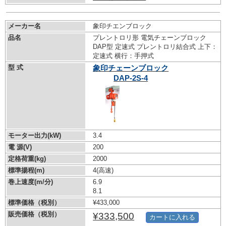
メーカー名
象印チエンブロック
品名
プレントロリ形 電気チェーンブロック
DAP型 定速式 プレントロリ結合式 上下：
定速式 横行：手押式
型 式
象印チェーンブロック
DAP-2S-4
モーター出力(kW)
3.4
電 源(V)
200
定格荷重(kg)
2000
標準揚程(m)
4(高速)
巻上速度(m/分)
6.9
8.1
標準価格（税別）
¥433,000
販売価格（税別）
¥333,500
カートに入れる