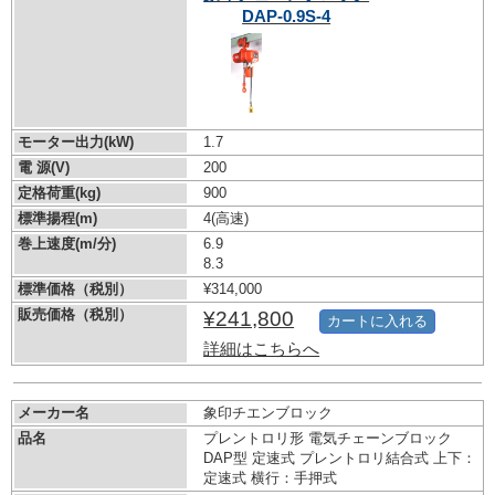
DAP-0.9S-4
モーター出力(kW)
1.7
電 源(V)
200
定格荷重(kg)
900
標準揚程(m)
4(高速)
巻上速度(m/分)
6.9
8.3
標準価格（税別）
¥314,000
販売価格（税別）
¥241,800
カートに入れる
詳細はこちらへ
メーカー名
象印チエンブロック
品名
プレントロリ形 電気チェーンブロック
DAP型 定速式 プレントロリ結合式 上下：
定速式 横行：手押式