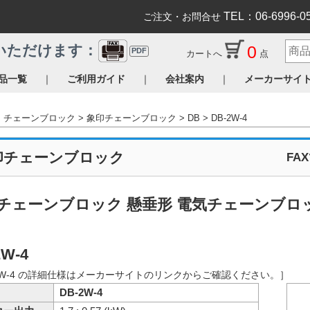
TEL：06-6996-0
ご注文・お問合せ
0
いただけます：
PDF
カートへ
点
｜
｜
｜
品一覧
ご利用ガイド
会社案内
メーカーサイ
チェーンブロック
象印チェーンブロック
DB
DB-2W-4
印チェーンブロック
FA
チェーンブロック 懸垂形 電気チェーンブロッ
2W-4
-2W-4 の詳細仕様はメーカーサイトのリンクからご確認ください。］
DB-2W-4