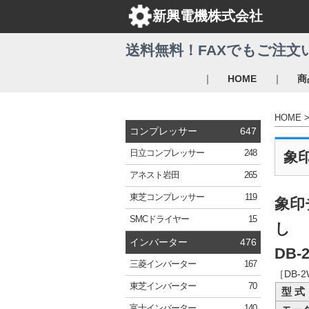
新興電機株式会社
送料無料！FAXでもご注文
｜
｜
HOME
商
HOME
コンプレッサー
647
日立
コンプレッサー
248
象
アネスト岩田
265
東芝
コンプレッサー
119
象印
SMC
ドライヤー
15
し
インバーター
476
DB-
三菱
インバーター
167
［DB
東芝
インバーター
70
型 式
富士
インバーター
140