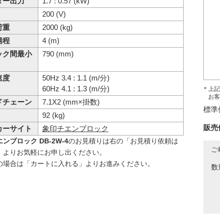
ター出力
1.7 : 0.57 (kW)
200 (V)
荷重
2000 (kg)
揚程
4 (m)
ック間最小
790 (mm)
速度
50Hz 3.4 : 1.1 (m/分)
60Hz 4.1 : 1.3 (m/分)
＊上記
お客
ドチェーン
7.1X2 (mm×掛数)
標準
92 (kg)
販売
カーサイト
象印チエンブロック
ンブロック DB-2W-4
のお見積りは右の「お見積り依頼は
ご
」よりお気軽にお申し出ください。
の場合は「カートに入れる」よりお進みください。
数