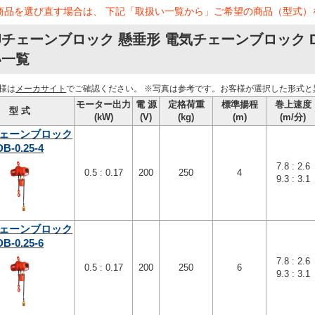
商品を選び直す場合は、 下記「取扱い一覧から」ご希望の商品（型式）
チェーンブロック 懸垂形 電気チェーンブロック D
い一覧
様は
メーカサイト
でご確認ください。
※写真は参考です。お客様が選択した形式と
モーター出力
電 源
定格荷重
標準揚程
巻上速度
型 式
(kW)
(V)
(kg)
(m)
(m/分)
ェーンブロック
DB-0.25-4
7.8 : 2.6
0.5 : 0.17
200
250
4
9.3 : 3.1
ェーンブロック
DB-0.25-6
7.8 : 2.6
0.5 : 0.17
200
250
6
9.3 : 3.1