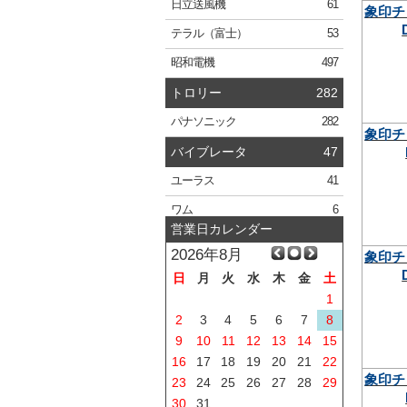
日立
送風機
61
象印チ
テラル
（富士）
53
昭和電機
497
トロリー
282
パナソニック
282
象印チ
バイブレータ
47
ユーラス
41
ワム
6
営業日カレンダー
2026年8月
象印チ
日
月
火
水
木
金
土
1
2
3
4
5
6
7
8
9
10
11
12
13
14
15
16
17
18
19
20
21
22
象印チ
23
24
25
26
27
28
29
30
31