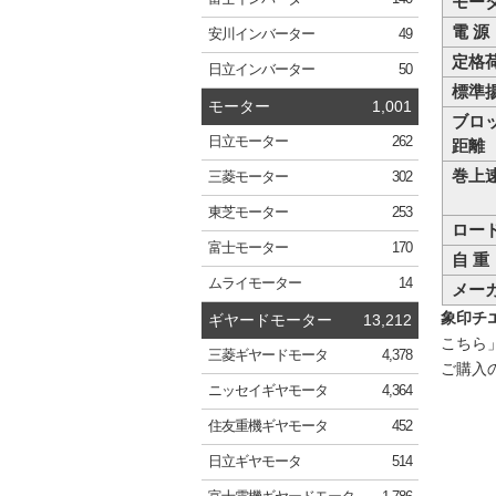
モー
電 源
安川
インバーター
49
定格
日立
インバーター
50
標準
モーター
1,001
ブロ
日立
モーター
262
距離
巻上
三菱
モーター
302
東芝
モーター
253
ロー
富士
モーター
170
自 重
ムライ
モーター
14
メー
象印チエ
ギヤードモーター
13,212
こちら
三菱
ギヤードモータ
4,378
ご購入
ニッセイ
ギヤモータ
4,364
住友重機
ギヤモータ
452
日立
ギヤモータ
514