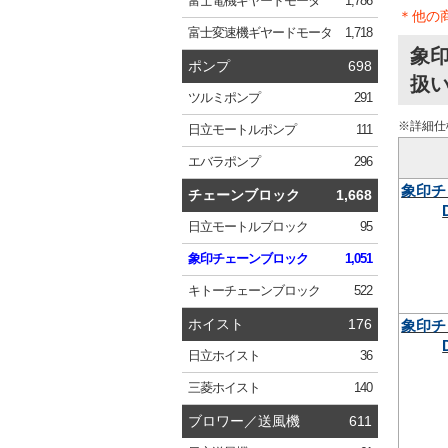
富士電機
ギヤードモータ
1,786
＊他の
富士変速機
ギヤードモータ
1,718
象印
ポンプ
698
扱
ツルミ
ポンプ
291
※詳細仕
日立
モートルポンプ
111
エバラ
ポンプ
296
象印チ
チェーンブロック
1,668
日立
モートルブロック
95
象印
チェーンブロック
1,051
キトー
チェーンブロック
522
ホイスト
176
象印チ
日立
ホイスト
36
三菱
ホイスト
140
ブロワー／送風機
611