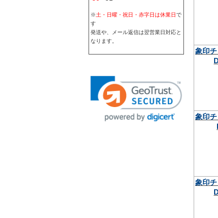
※
土・日曜・祝日・赤字日は休業日
で
す
発送や、メール返信は翌営業日対応と
なります。
象印チ
D
象印チ
象印チ
D