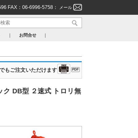
596 FAX：06-6996-5758：
メール
｜
｜
ト
お問合せ
Xでもご注文いただけます
PDF
ク DB型 ２速式 トロリ無