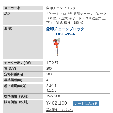
メーカー名
象印チエンブロック
品名
ギヤードトロリ形 電気チェーンブロック
DBG型 ２速式 ギヤードトロリ結合式 上
下：２速式 横行：鎖動式
型 式
象印チェーンブロック
DBG-2W-4
モーター出力(kW)
1.7:0.57
電 源(V)
200
定格荷重(kg)
2000
標準揚程(m)
4
巻上速度(m/分)
3.4:1.1
4.1:1.3
標準価格（税別）
¥522,200
販売価格（税別）
¥402,100
カートに入れる
詳細はこちらへ