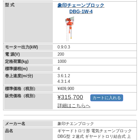
型 式
象印チェーンブロック
DBG-1W-4
モーター出力(kW)
0.9:0.3
電 源(V)
200
定格荷重(kg)
1000
標準揚程(m)
4
巻上速度(m/分)
3.6:1.2
4.3:1.4
標準価格（税別）
¥409,900
販売価格（税別）
¥315,700
カートに入れる
詳細はこちらへ
メーカー名
象印チエンブロック
品名
ギヤードトロリ形 電気チェーンブロック
DBG型 ２速式 ギヤードトロリ結合式 上