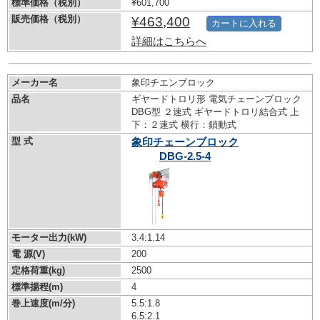
標準価格（税別）
¥601,700
販売価格（税別）
¥463,400
カートに入れる
詳細はこちらへ
メーカー名
象印チエンブロック
品名
ギヤードトロリ形 電気チェーンブロック
DBG型 ２速式 ギヤードトロリ結合式 上
下：２速式 横行：鎖動式
型 式
象印チェーンブロック
DBG-2.5-4
モーター出力(kW)
3.4:1.14
電 源(V)
200
定格荷重(kg)
2500
標準揚程(m)
4
巻上速度(m/分)
5.5:1.8
6.5:2.1