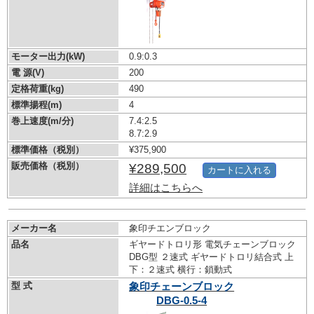
モーター出力(kW)
0.9:0.3
電 源(V)
200
定格荷重(kg)
490
標準揚程(m)
4
巻上速度(m/分)
7.4:2.5
8.7:2.9
標準価格（税別）
¥375,900
販売価格（税別）
¥289,500
カートに入れる
詳細はこちらへ
メーカー名
象印チエンブロック
品名
ギヤードトロリ形 電気チェーンブロック
DBG型 ２速式 ギヤードトロリ結合式 上
下：２速式 横行：鎖動式
型 式
象印チェーンブロック
DBG-0.5-4