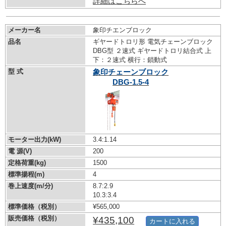
詳細はこちらへ
メーカー名
象印チエンブロック
品名
ギヤードトロリ形 電気チェーンブロック
DBG型 ２速式 ギヤードトロリ結合式 上
下：２速式 横行：鎖動式
型 式
象印チェーンブロック
DBG-1.5-4
モーター出力(kW)
3.4:1.14
電 源(V)
200
定格荷重(kg)
1500
標準揚程(m)
4
巻上速度(m/分)
8.7:2.9
10.3:3.4
標準価格（税別）
¥565,000
販売価格（税別）
¥435,100
カートに入れる