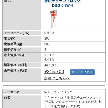
型 式
象印チェーンブロック
DBG-0.9W-4
モーター出力(kW)
0.9:0.3
電 源(V)
200
定格荷重(kg)
900
標準揚程(m)
4
巻上速度(m/分)
3.7:1.2
4.4:1.5
標準価格（税別）
¥409,900
販売価格（税別）
¥315,700
カートに入れる
詳細はこちらへ
メーカー名
象印チエンブロック
品名
ギヤードトロリ形 電気チェーンブロック
DBG型 ２速式 ギヤードトロリ結合式 上
下：２速式 横行：鎖動式