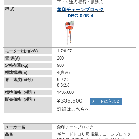
下：２速式 横行：鎖動式
型 式
象印チェーンブロック
DBG-0.9S-4
モーター出力(kW)
1.7:0.57
電 源(V)
200
定格荷重(kg)
900
標準揚程(m)
4(高速)
巻上速度(m/分)
6.9:2.3
8.3:2.8
標準価格（税別）
¥435,600
販売価格（税別）
¥335,500
カートに入れる
詳細はこちらへ
メーカー名
象印チエンブロック
品名
ギヤードトロリ形 電気チェーンブロック