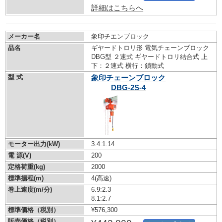
詳細はこちらへ
メーカー名
象印チエンブロック
品名
ギヤードトロリ形 電気チェーンブロック
DBG型 ２速式 ギヤードトロリ結合式 上
下：２速式 横行：鎖動式
型 式
象印チェーンブロック
DBG-2S-4
モーター出力(kW)
3.4:1.14
電 源(V)
200
定格荷重(kg)
2000
標準揚程(m)
4(高速)
巻上速度(m/分)
6.9:2.3
8.1:2.7
標準価格（税別）
¥576,300
販売価格（税別）