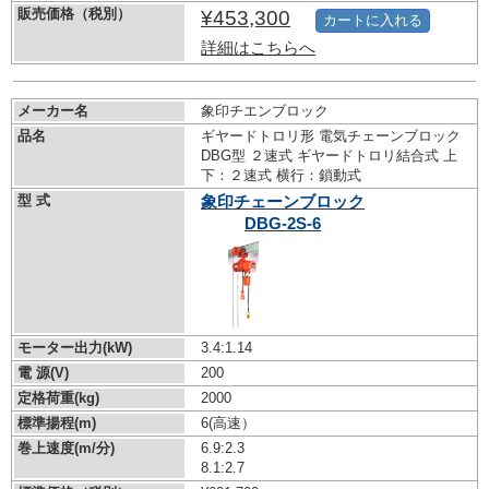
販売価格（税別）
¥453,300
カートに入れる
詳細はこちらへ
メーカー名
象印チエンブロック
品名
ギヤードトロリ形 電気チェーンブロック
DBG型 ２速式 ギヤードトロリ結合式 上
下：２速式 横行：鎖動式
型 式
象印チェーンブロック
DBG-2S-6
モーター出力(kW)
3.4:1.14
電 源(V)
200
定格荷重(kg)
2000
標準揚程(m)
6(高速）
巻上速度(m/分)
6.9:2.3
8.1:2.7