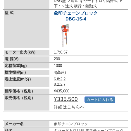
DBG型 ２速式 ギヤードトロリ結合式 上
下：２速式 横行：鎖動式
型 式
象印チェーンブロック
DBG-1S-4
モーター出力(kW)
1.7:0.57
電 源(V)
200
定格荷重(kg)
1000
標準揚程(m)
4(高速)
巻上速度(m/分)
6.8:2.2
8.2:2.7
標準価格（税別）
¥435,600
販売価格（税別）
¥335,500
カートに入れる
詳細はこちらへ
メーカー名
象印チエンブロック
品名
ギヤードトロリ形 電気チェーンブロック