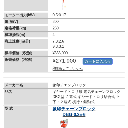
モーター出力(kW)
0.5:0.17
電 源(V)
200
定格荷重(kg)
250
標準揚程(m)
4
巻上速度(m/分)
7.8:2.6
9.3:3.1
標準価格（税別）
¥353,000
販売価格（税別）
¥271,900
カートに入れる
詳細はこちらへ
メーカー名
象印チエンブロック
品名
ギヤードトロリ形 電気チェーンブロック
DBG型 ２速式 ギヤードトロリ結合式 上
下：２速式 横行：鎖動式
型 式
象印チェーンブロック
DBG-0.25-6