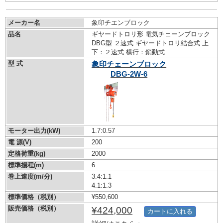
メーカー名
象印チエンブロック
品名
ギヤードトロリ形 電気チェーンブロック
DBG型 ２速式 ギヤードトロリ結合式 上
下：２速式 横行：鎖動式
型 式
象印チェーンブロック
DBG-2W-6
モーター出力(kW)
1.7:0.57
電 源(V)
200
定格荷重(kg)
2000
標準揚程(m)
6
巻上速度(m/分)
3.4:1.1
4.1:1.3
標準価格（税別）
¥550,600
販売価格（税別）
¥424,000
カートに入れる