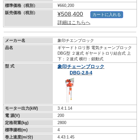
標準価格（税別）
¥660,200
販売価格（税別）
¥508,400
カートに入れる
詳細はこちらへ
メーカー名
象印チエンブロック
品名
ギヤードトロリ形 電気チェーンブロック
DBG型 ２速式 ギヤードトロリ結合式 上
下：２速式 横行：鎖動式
型 式
象印チェーンブロック
DBG-2.8-4
モーター出力(kW)
3.4:1.14
電 源(V)
200
定格荷重(kg)
2800
標準揚程(m)
4
巻上速度(m/分)
4.43:1.45