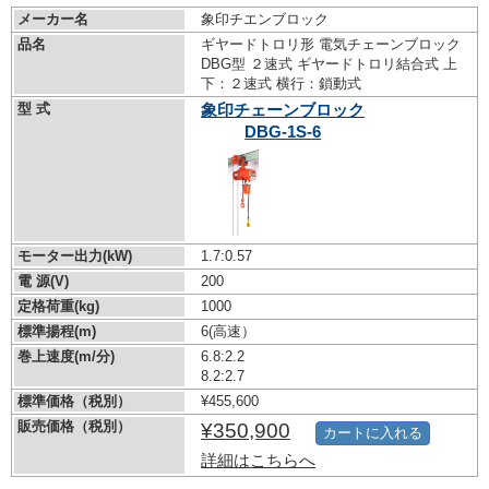
メーカー名
象印チエンブロック
品名
ギヤードトロリ形 電気チェーンブロック
DBG型 ２速式 ギヤードトロリ結合式 上
下：２速式 横行：鎖動式
型 式
象印チェーンブロック
DBG-1S-6
モーター出力(kW)
1.7:0.57
電 源(V)
200
定格荷重(kg)
1000
標準揚程(m)
6(高速）
巻上速度(m/分)
6.8:2.2
8.2:2.7
標準価格（税別）
¥455,600
販売価格（税別）
¥350,900
カートに入れる
詳細はこちらへ