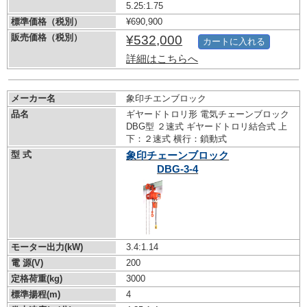
5.25:1.75
標準価格（税別）
¥690,900
販売価格（税別）
¥532,000
カートに入れる
詳細はこちらへ
メーカー名
象印チエンブロック
品名
ギヤードトロリ形 電気チェーンブロック
DBG型 ２速式 ギヤードトロリ結合式 上
下：２速式 横行：鎖動式
型 式
象印チェーンブロック
DBG-3-4
モーター出力(kW)
3.4:1.14
電 源(V)
200
定格荷重(kg)
3000
標準揚程(m)
4