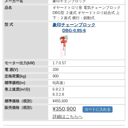
メーカー名
象印チエンブロック
品名
ギヤードトロリ形 電気チェーンブロック
DBG型 ２速式 ギヤードトロリ結合式 上
下：２速式 横行：鎖動式
型 式
象印チェーンブロック
DBG-0.9S-6
モーター出力(kW)
1.7:0.57
電 源(V)
200
定格荷重(kg)
900
標準揚程(m)
6(高速）
巻上速度(m/分)
6.9:2.3
8.3:2.8
標準価格（税別）
¥455,600
販売価格（税別）
¥350,900
カートに入れる
詳細はこちらへ