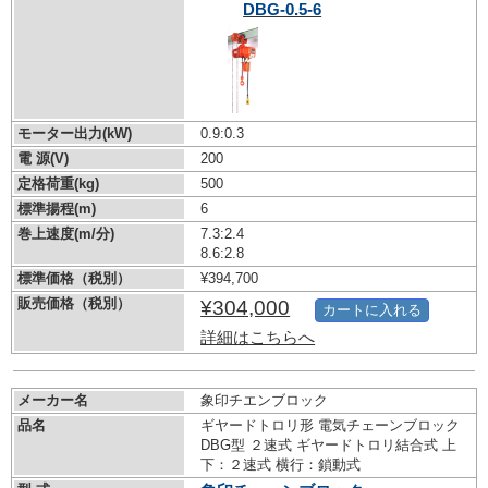
DBG-0.5-6
モーター出力(kW)
0.9:0.3
電 源(V)
200
定格荷重(kg)
500
標準揚程(m)
6
巻上速度(m/分)
7.3:2.4
8.6:2.8
標準価格（税別）
¥394,700
販売価格（税別）
¥304,000
カートに入れる
詳細はこちらへ
メーカー名
象印チエンブロック
品名
ギヤードトロリ形 電気チェーンブロック
DBG型 ２速式 ギヤードトロリ結合式 上
下：２速式 横行：鎖動式