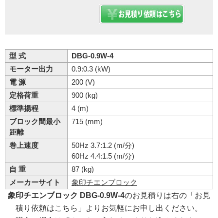
型 式
DBG-0.9W-4
モーター出力
0.9:0.3 (kW)
電 源
200 (V)
定格荷重
900 (kg)
標準揚程
4 (m)
ブロック間最小
715 (mm)
距離
巻上速度
50Hz 3.7:1.2 (m/分)
60Hz 4.4:1.5 (m/分)
自 重
87 (kg)
メーカーサイト
象印チエンブロック
象印チエンブロック DBG-0.9W-4
のお見積りは右の「お見
積り依頼はこちら」よりお気軽にお申し出ください。