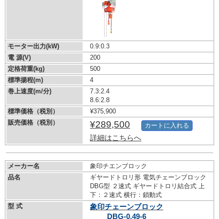
モーター出力(kW)
0.9:0.3
電 源(V)
200
定格荷重(kg)
500
標準揚程(m)
4
巻上速度(m/分)
7.3:2.4
8.6:2.8
標準価格（税別）
¥375,900
販売価格（税別）
¥289,500
カートに入れる
詳細はこちらへ
メーカー名
象印チエンブロック
品名
ギヤードトロリ形 電気チェーンブロック
DBG型 ２速式 ギヤードトロリ結合式 上
下：２速式 横行：鎖動式
型 式
象印チェーンブロック
DBG-0.49-6