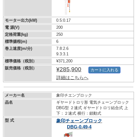
モーター出力(kW)
0.5:0.17
電 源(V)
200
定格荷重(kg)
250
標準揚程(m)
6
巻上速度(m/分)
7.8:2.6
9.3:3.1
標準価格（税別）
¥371,200
販売価格（税別）
¥285,900
カートに入れる
詳細はこちらへ
メーカー名
象印チエンブロック
品名
ギヤードトロリ形 電気チェーンブロック
DBG型 ２速式 ギヤードトロリ結合式 上
下：２速式 横行：鎖動式
型 式
象印チェーンブロック
DBG-0.49-4