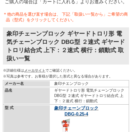
ご購入の場合は「カートに入れる」よりお進みください。
＊他の商品を選び直す場合は、 下記「取扱い一覧から」ご希望の商
品（型式）をクリックしてください。
象印チェーンブロック ギヤードトロリ形 電
気チェーンブロック DBG型 ２速式 ギヤード
トロリ結合式 上下：２速式 横行：鎖動式 取
扱い一覧
※詳細仕様は
メーカサイト
でご確認ください。
※写真は参考です。お客様が選択した形式と異なる場合があります。
メーカー名
象印チエンブロック
品名
ギヤードトロリ形 電気チェーンブロック
DBG型 ２速式 ギヤードトロリ結合式 上
下：２速式 横行：鎖動式
型 式
象印チェーンブロック
DBG-0.25-4