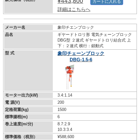
¥443,800
カートに入れる
詳細はこちらへ
メーカー名
象印チエンブロック
品名
ギヤードトロリ形 電気チェーンブロック
DBG型 ２速式 ギヤードトロリ結合式 上
下：２速式 横行：鎖動式
型 式
象印チェーンブロック
DBG-1.5-6
モーター出力(kW)
3.4:1.14
電 源(V)
200
定格荷重(kg)
1500
標準揚程(m)
6
巻上速度(m/分)
8.7:2.9
10.3:3.4
標準価格（税別）
¥588,600