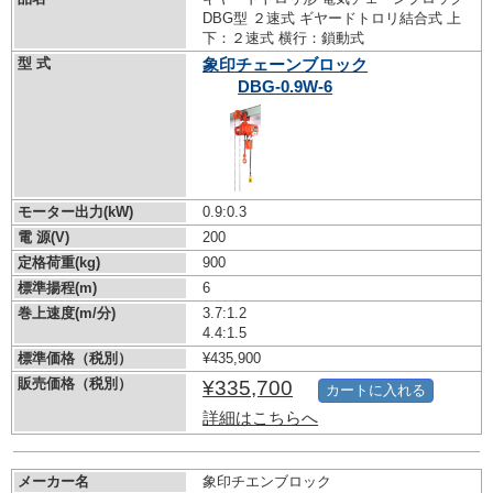
DBG型 ２速式 ギヤードトロリ結合式 上
下：２速式 横行：鎖動式
型 式
象印チェーンブロック
DBG-0.9W-6
モーター出力(kW)
0.9:0.3
電 源(V)
200
定格荷重(kg)
900
標準揚程(m)
6
巻上速度(m/分)
3.7:1.2
4.4:1.5
標準価格（税別）
¥435,900
販売価格（税別）
¥335,700
カートに入れる
詳細はこちらへ
メーカー名
象印チエンブロック