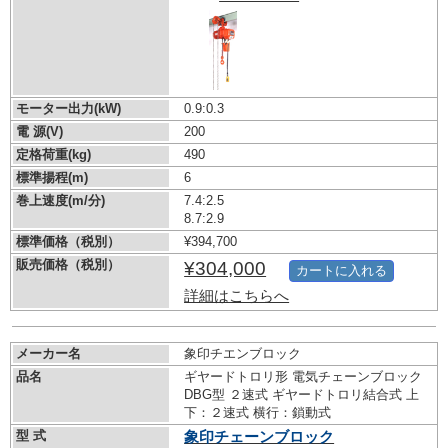
モーター出力(kW)
0.9:0.3
電 源(V)
200
定格荷重(kg)
490
標準揚程(m)
6
巻上速度(m/分)
7.4:2.5
8.7:2.9
標準価格（税別）
¥394,700
販売価格（税別）
¥304,000
カートに入れる
詳細はこちらへ
メーカー名
象印チエンブロック
品名
ギヤードトロリ形 電気チェーンブロック
DBG型 ２速式 ギヤードトロリ結合式 上
下：２速式 横行：鎖動式
型 式
象印チェーンブロック