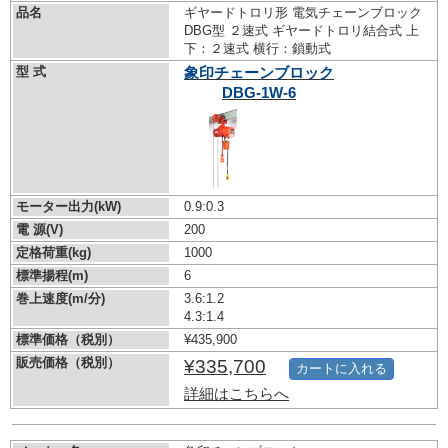
品名
ギヤードトロリ形 電気チェーンブロック
DBG型 ２速式 ギヤードトロリ結合式 上
下：２速式 横行：鎖動式
型 式
象印チェーンブロック
DBG-1W-6
モーター出力(kW)
0.9:0.3
電 源(V)
200
定格荷重(kg)
1000
標準揚程(m)
6
巻上速度(m/分)
3.6:1.2
4.3:1.4
標準価格（税別）
¥435,900
販売価格（税別）
¥335,700
カートに入れる
詳細はこちらへ