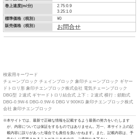
巻上速度(m/分)
2.75:0.9
3.25:1.0
標準価格（税別）
¥0
販売価格（税別）
お問合せ
検索用キーワード
チェーンブロック チェインブロック 象印チェーンブロック ギヤー
ドトロリ形 象印チエンブロック株式会社 電気チェーンブロック
DBG型 ２速式 ギヤードトロリ結合式 上下：２速式 横行：鎖動式
DBG-0.9W-6 DBG-0.9W-6 DBG V 900KG 象印チエンブロック株式
会社 象印チエンブロック
※本サイトでは、最新で正確な情報を記載するよう最善の努力をいたします
が、内容については保証をするものではありません。万一、本サイト上の記
載内容に誤りがあった場合でも責任を負いかねます。また、記載内容は、予