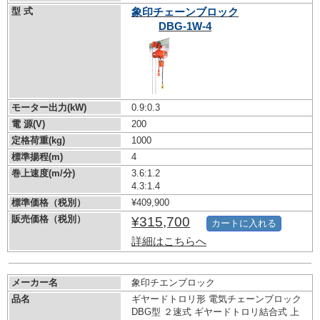
型 式
象印チェーンブロック
DBG-1W-4
モーター出力(kW)
0.9:0.3
電 源(V)
200
定格荷重(kg)
1000
標準揚程(m)
4
巻上速度(m/分)
3.6:1.2
4.3:1.4
標準価格（税別）
¥409,900
販売価格（税別）
¥315,700
カートに入れる
詳細はこちらへ
メーカー名
象印チエンブロック
品名
ギヤードトロリ形 電気チェーンブロック
DBG型 ２速式 ギヤードトロリ結合式 上