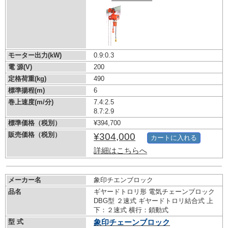
モーター出力(kW)
0.9:0.3
電 源(V)
200
定格荷重(kg)
490
標準揚程(m)
6
巻上速度(m/分)
7.4:2.5
8.7:2.9
標準価格（税別）
¥394,700
販売価格（税別）
¥304,000
カートに入れる
詳細はこちらへ
メーカー名
象印チエンブロック
品名
ギヤードトロリ形 電気チェーンブロック
DBG型 ２速式 ギヤードトロリ結合式 上
下：２速式 横行：鎖動式
型 式
象印チェーンブロック