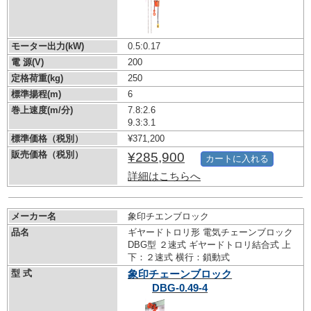
モーター出力(kW)
0.5:0.17
電 源(V)
200
定格荷重(kg)
250
標準揚程(m)
6
巻上速度(m/分)
7.8:2.6
9.3:3.1
標準価格（税別）
¥371,200
販売価格（税別）
¥285,900
カートに入れる
詳細はこちらへ
メーカー名
象印チエンブロック
品名
ギヤードトロリ形 電気チェーンブロック
DBG型 ２速式 ギヤードトロリ結合式 上
下：２速式 横行：鎖動式
型 式
象印チェーンブロック
DBG-0.49-4