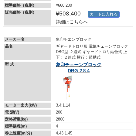
標準価格（税別）
¥660,200
販売価格（税別）
¥508,400
カートに入れる
詳細はこちらへ
メーカー名
象印チエンブロック
品名
ギヤードトロリ形 電気チェーンブロック
DBG型 ２速式 ギヤードトロリ結合式 上
下：２速式 横行：鎖動式
型 式
象印チェーンブロック
DBG-2.8-4
モーター出力(kW)
3.4:1.14
電 源(V)
200
定格荷重(kg)
2800
標準揚程(m)
4
巻上速度(m/分)
4.43:1.45