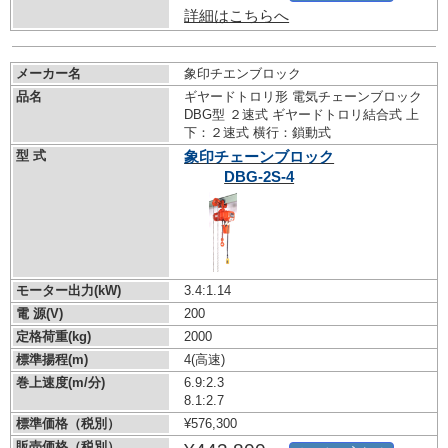
詳細はこちらへ
メーカー名
象印チエンブロック
品名
ギヤードトロリ形 電気チェーンブロック
DBG型 ２速式 ギヤードトロリ結合式 上
下：２速式 横行：鎖動式
型 式
象印チェーンブロック
DBG-2S-4
モーター出力(kW)
3.4:1.14
電 源(V)
200
定格荷重(kg)
2000
標準揚程(m)
4(高速)
巻上速度(m/分)
6.9:2.3
8.1:2.7
標準価格（税別）
¥576,300
販売価格（税別）