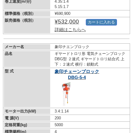
巻上速度(m/分)
4.35:1.4
5.15:1.7
標準価格（税別）
¥690,900
販売価格（税別）
¥532,000
カートに入れる
詳細はこちらへ
メーカー名
象印チエンブロック
品名
ギヤードトロリ形 電気チェーンブロック
DBG型 ２速式 ギヤードトロリ結合式 上
下：２速式 横行：鎖動式
型 式
象印チェーンブロック
DBG-5-4
モーター出力(kW)
3.4:1.14
電 源(V)
200
定格荷重(kg)
5000
標準揚程(m)
4