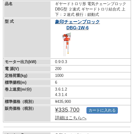
品名
ギヤードトロリ形 電気チェーンブロック
DBG型 ２速式 ギヤードトロリ結合式 上
下：２速式 横行：鎖動式
型 式
象印チェーンブロック
DBG-1W-6
モーター出力(kW)
0.9:0.3
電 源(V)
200
定格荷重(kg)
1000
標準揚程(m)
6
巻上速度(m/分)
3.6:1.2
4.3:1.4
標準価格（税別）
¥435,900
販売価格（税別）
¥335,700
カートに入れる
詳細はこちらへ