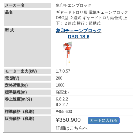
メーカー名
象印チエンブロック
品名
ギヤードトロリ形 電気チェーンブロック
DBG型 ２速式 ギヤードトロリ結合式 上
下：２速式 横行：鎖動式
型 式
象印チェーンブロック
DBG-1S-6
モーター出力(kW)
1.7:0.57
電 源(V)
200
定格荷重(kg)
1000
標準揚程(m)
6(高速）
巻上速度(m/分)
6.8:2.2
8.2:2.7
標準価格（税別）
¥455,600
販売価格（税別）
¥350,900
カートに入れる
詳細はこちらへ