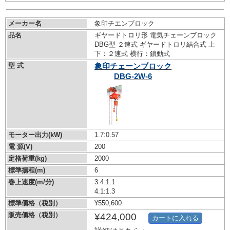
メーカー名
象印チエンブロック
品名
ギヤードトロリ形 電気チェーンブロック
DBG型 ２速式 ギヤードトロリ結合式 上
下：２速式 横行：鎖動式
型 式
象印チェーンブロック
DBG-2W-6
モーター出力(kW)
1.7:0.57
電 源(V)
200
定格荷重(kg)
2000
標準揚程(m)
6
巻上速度(m/分)
3.4:1.1
4.1:1.3
標準価格（税別）
¥550,600
販売価格（税別）
¥424,000
カートに入れる