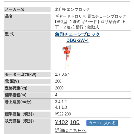
メーカー名
象印チエンブロック
品名
ギヤードトロリ形 電気チェーンブロック
DBG型 ２速式 ギヤードトロリ結合式 上
下：２速式 横行：鎖動式
型 式
象印チェーンブロック
DBG-2W-4
モーター出力(kW)
1.7:0.57
電 源(V)
200
定格荷重(kg)
2000
標準揚程(m)
4
巻上速度(m/分)
3.4:1.1
4.1:1.3
標準価格（税別）
¥522,200
販売価格（税別）
¥402,100
カートに入れる
詳細はこちらへ