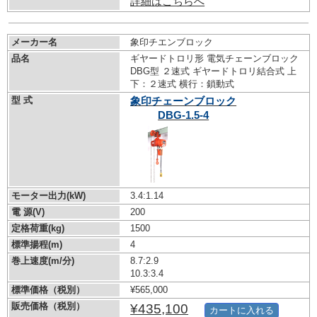
詳細はこちらへ
メーカー名
象印チエンブロック
品名
ギヤードトロリ形 電気チェーンブロック
DBG型 ２速式 ギヤードトロリ結合式 上
下：２速式 横行：鎖動式
型 式
象印チェーンブロック
DBG-1.5-4
モーター出力(kW)
3.4:1.14
電 源(V)
200
定格荷重(kg)
1500
標準揚程(m)
4
巻上速度(m/分)
8.7:2.9
10.3:3.4
標準価格（税別）
¥565,000
販売価格（税別）
¥435,100
カートに入れる