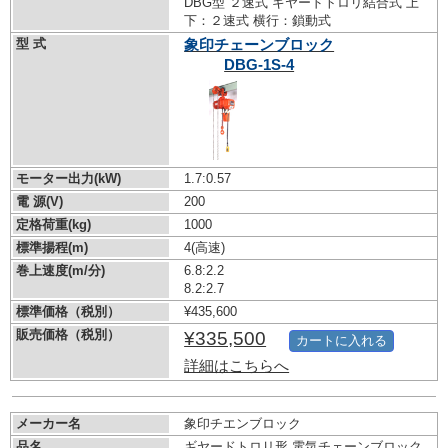
DBG型 ２速式 ギヤードトロリ結合式 上
下：２速式 横行：鎖動式
型 式
象印チェーンブロック
DBG-1S-4
モーター出力(kW)
1.7:0.57
電 源(V)
200
定格荷重(kg)
1000
標準揚程(m)
4(高速)
巻上速度(m/分)
6.8:2.2
8.2:2.7
標準価格（税別）
¥435,600
販売価格（税別）
¥335,500
カートに入れる
詳細はこちらへ
メーカー名
象印チエンブロック
品名
ギヤードトロリ形 電気チェーンブロック