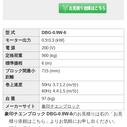
型 式
DBG-0.9W-6
モーター出力
0.9:0.3 (kW)
電 源
200 (V)
定格荷重
900 (kg)
標準揚程
6 (m)
ブロック間最小
715 (mm)
距離
巻上速度
50Hz 3.7:1.2 (m/分)
60Hz 4.4:1.5 (m/分)
自 重
97 (kg)
メーカーサイト
象印チエンブロック
象印チエンブロック DBG-0.9W-6
のお見積りは右の「お見
積り依頼はこちら」よりお気軽にお申し出ください。