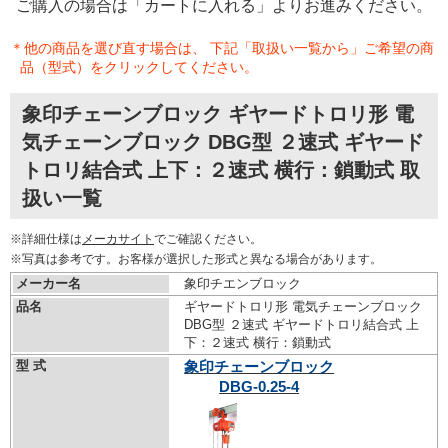
ご購入の場合は「カートに入れる」よりお進みください。
＊他の商品を選び直す場合は、 下記「取扱い一覧から」ご希望の商
品（型式）をクリックしてください。
象印チェーンブロック ギヤードトロリ形 電
気チェーンブロック DBG型 ２速式 ギヤード
トロリ結合式 上下：２速式 横行：鎖動式 取
扱い一覧
※詳細仕様は
メーカサイト
でご確認ください。
※写真は参考です。お客様が選択した形式と異なる場合があります。
メーカー名
象印チエンブロック
品名
ギヤードトロリ形 電気チェーンブロック
DBG型 ２速式 ギヤードトロリ結合式 上
下：２速式 横行：鎖動式
型 式
象印チェーンブロック
DBG-0.25-4