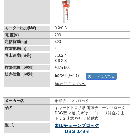
モーター出力(kW)
0.9:0.3
電 源(V)
200
定格荷重(kg)
500
標準揚程(m)
4
巻上速度(m/分)
7.3:2.4
8.6:2.8
標準価格（税別）
¥375,900
販売価格（税別）
¥289,500
カートに入れる
詳細はこちらへ
メーカー名
象印チエンブロック
品名
ギヤードトロリ形 電気チェーンブロック
DBG型 ２速式 ギヤードトロリ結合式 上
下：２速式 横行：鎖動式
型 式
象印チェーンブロック
DBG-0.49-6