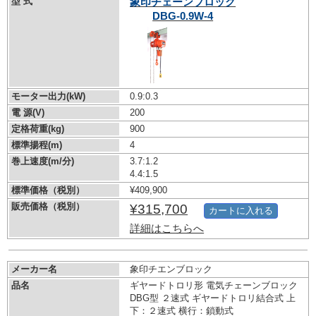
型 式
象印チェーンブロック
DBG-0.9W-4
モーター出力(kW)
0.9:0.3
電 源(V)
200
定格荷重(kg)
900
標準揚程(m)
4
巻上速度(m/分)
3.7:1.2
4.4:1.5
標準価格（税別）
¥409,900
販売価格（税別）
¥315,700
カートに入れる
詳細はこちらへ
メーカー名
象印チエンブロック
品名
ギヤードトロリ形 電気チェーンブロック
DBG型 ２速式 ギヤードトロリ結合式 上
下：２速式 横行：鎖動式