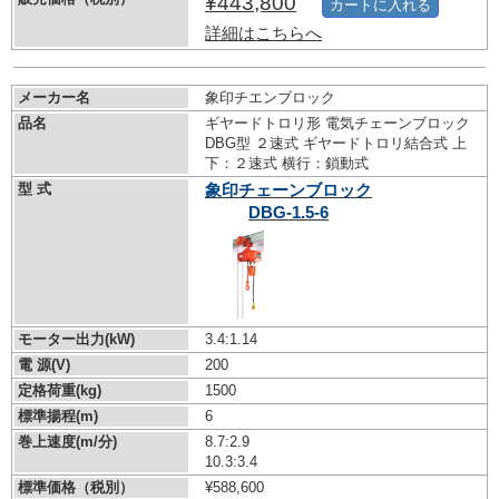
¥443,800
カートに入れる
詳細はこちらへ
メーカー名
象印チエンブロック
品名
ギヤードトロリ形 電気チェーンブロック
DBG型 ２速式 ギヤードトロリ結合式 上
下：２速式 横行：鎖動式
型 式
象印チェーンブロック
DBG-1.5-6
モーター出力(kW)
3.4:1.14
電 源(V)
200
定格荷重(kg)
1500
標準揚程(m)
6
巻上速度(m/分)
8.7:2.9
10.3:3.4
標準価格（税別）
¥588,600