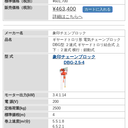
標準価格（税別）
¥601,700
販売価格（税別）
¥463,400
カートに入れる
詳細はこちらへ
メーカー名
象印チエンブロック
品名
ギヤードトロリ形 電気チェーンブロック
DBG型 ２速式 ギヤードトロリ結合式 上
下：２速式 横行：鎖動式
型 式
象印チェーンブロック
DBG-2.5-4
モーター出力(kW)
3.4:1.14
電 源(V)
200
定格荷重(kg)
2500
標準揚程(m)
4
巻上速度(m/分)
5.5:1.8
6.5:2.1