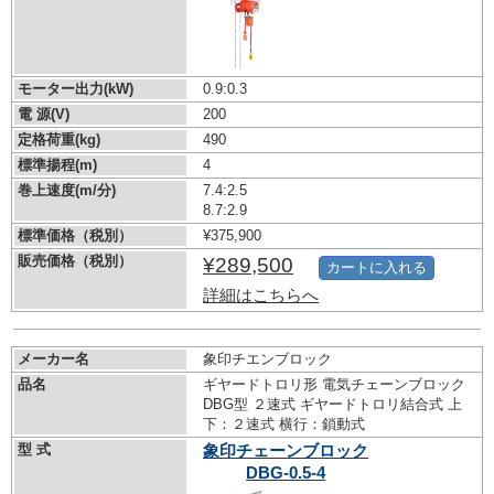
モーター出力(kW)
0.9:0.3
電 源(V)
200
定格荷重(kg)
490
標準揚程(m)
4
巻上速度(m/分)
7.4:2.5
8.7:2.9
標準価格（税別）
¥375,900
販売価格（税別）
¥289,500
カートに入れる
詳細はこちらへ
メーカー名
象印チエンブロック
品名
ギヤードトロリ形 電気チェーンブロック
DBG型 ２速式 ギヤードトロリ結合式 上
下：２速式 横行：鎖動式
型 式
象印チェーンブロック
DBG-0.5-4