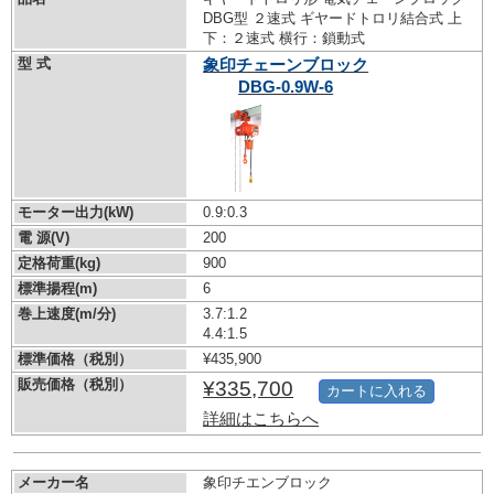
DBG型 ２速式 ギヤードトロリ結合式 上
下：２速式 横行：鎖動式
型 式
象印チェーンブロック
DBG-0.9W-6
モーター出力(kW)
0.9:0.3
電 源(V)
200
定格荷重(kg)
900
標準揚程(m)
6
巻上速度(m/分)
3.7:1.2
4.4:1.5
標準価格（税別）
¥435,900
販売価格（税別）
¥335,700
カートに入れる
詳細はこちらへ
メーカー名
象印チエンブロック