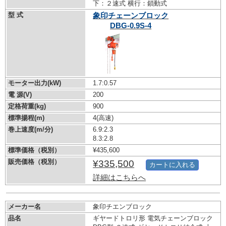
下：２速式 横行：鎖動式
型 式
象印チェーンブロック
DBG-0.9S-4
モーター出力(kW)
1.7:0.57
電 源(V)
200
定格荷重(kg)
900
標準揚程(m)
4(高速)
巻上速度(m/分)
6.9:2.3
8.3:2.8
標準価格（税別）
¥435,600
販売価格（税別）
¥335,500
カートに入れる
詳細はこちらへ
メーカー名
象印チエンブロック
品名
ギヤードトロリ形 電気チェーンブロック