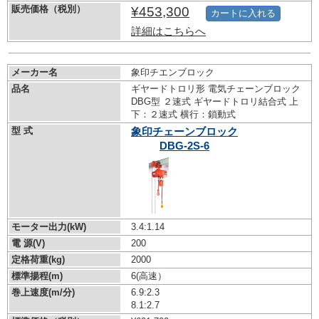
販売価格（税別）
¥453,300
カートに入れる
詳細はこちらへ
メーカー名
象印チエンブロック
品名
ギヤードトロリ形 電気チェーンブロック
DBG型 ２速式 ギヤードトロリ結合式 上
下：２速式 横行：鎖動式
型 式
象印チェーンブロック
DBG-2S-6
モーター出力(kW)
3.4:1.14
電 源(V)
200
定格荷重(kg)
2000
標準揚程(m)
6(高速）
巻上速度(m/分)
6.9:2.3
8.1:2.7