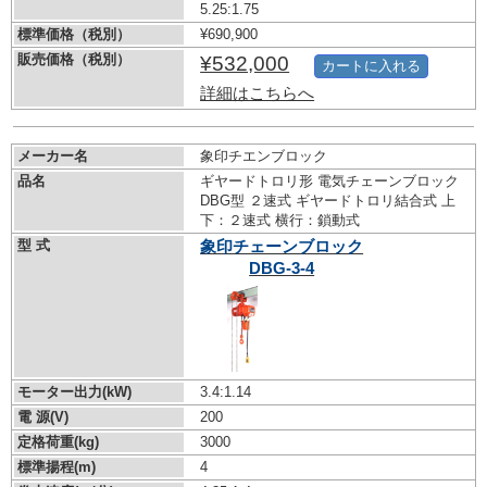
5.25:1.75
標準価格（税別）
¥690,900
販売価格（税別）
¥532,000
カートに入れる
詳細はこちらへ
メーカー名
象印チエンブロック
品名
ギヤードトロリ形 電気チェーンブロック
DBG型 ２速式 ギヤードトロリ結合式 上
下：２速式 横行：鎖動式
型 式
象印チェーンブロック
DBG-3-4
モーター出力(kW)
3.4:1.14
電 源(V)
200
定格荷重(kg)
3000
標準揚程(m)
4