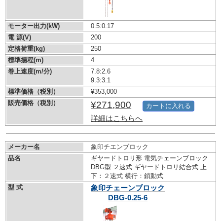
モーター出力(kW)
0.5:0.17
電 源(V)
200
定格荷重(kg)
250
標準揚程(m)
4
巻上速度(m/分)
7.8:2.6
9.3:3.1
標準価格（税別）
¥353,000
販売価格（税別）
¥271,900
カートに入れる
詳細はこちらへ
メーカー名
象印チエンブロック
品名
ギヤードトロリ形 電気チェーンブロック
DBG型 ２速式 ギヤードトロリ結合式 上
下：２速式 横行：鎖動式
型 式
象印チェーンブロック
DBG-0.25-6