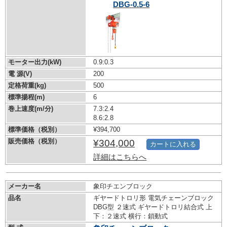
DBG-0.5-6
モーター出力(kW)
0.9:0.3
電 源(V)
200
定格荷重(kg)
500
標準揚程(m)
6
巻上速度(m/分)
7.3:2.4
8.6:2.8
標準価格（税別）
¥394,700
販売価格（税別）
¥304,000
カートに入れる
詳細はこちらへ
メーカー名
象印チエンブロック
品名
ギヤードトロリ形 電気チェーンブロック
DBG型 ２速式 ギヤードトロリ結合式 上
下：２速式 横行：鎖動式