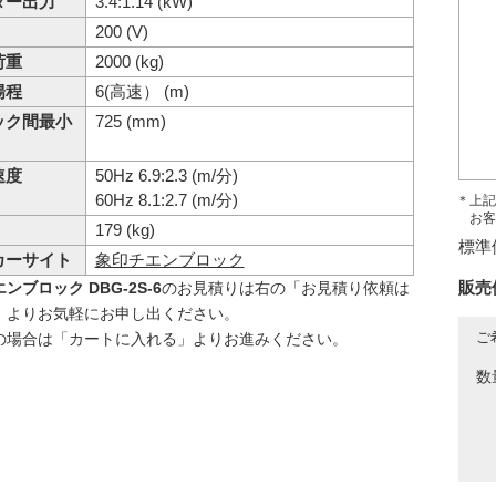
ター出力
3.4:1.14 (kW)
200 (V)
荷重
2000 (kg)
揚程
6(高速） (m)
ック間最小
725 (mm)
速度
50Hz 6.9:2.3 (m/分)
60Hz 8.1:2.7 (m/分)
＊上記
お客
179 (kg)
標準
カーサイト
象印チエンブロック
販売
ンブロック DBG-2S-6
のお見積りは右の「お見積り依頼は
」よりお気軽にお申し出ください。
ご
の場合は「カートに入れる」よりお進みください。
数