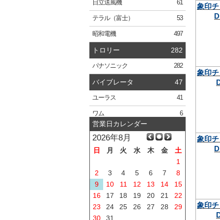
日立
送風機
61
象印チ
D
テラル
（富士）
53
昭和電機
497
トロリー
282
パナソニック
282
象印チ
バイブレータ
47
ユーラス
41
ワム
6
営業日カレンダー
2026年8月
象印チ
D
日
月
火
水
木
金
土
1
2
3
4
5
6
7
8
9
10
11
12
13
14
15
16
17
18
19
20
21
22
象印チ
23
24
25
26
27
28
29
30
31