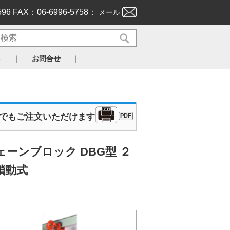
596 FAX：06-6996-5758：
メール
｜
｜
ト
お問合せ
Xでもご注文いただけます
PDF
ーンブロック DBG型 ２
鎖動式