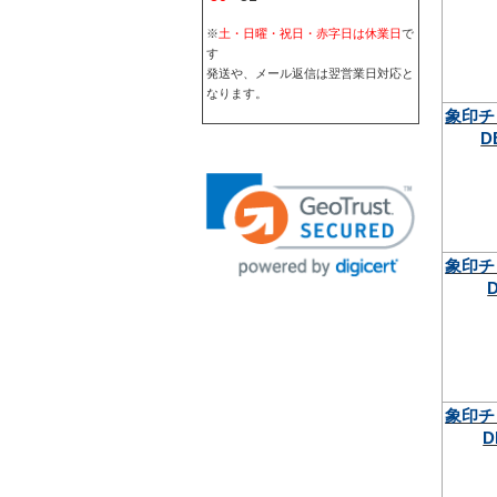
※
土・日曜・祝日・赤字日は休業日
で
す
発送や、メール返信は翌営業日対応と
なります。
象印チ
D
象印チ
象印チ
D