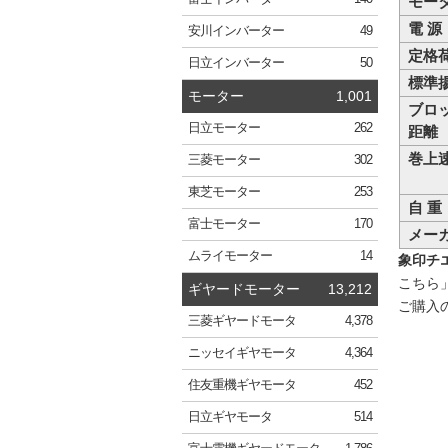
モー
電 源
安川
インバーター
49
定格
日立
インバーター
50
標準
モーター
1,001
ブロ
日立
モーター
262
距離
巻上
三菱
モーター
302
東芝
モーター
253
自 重
富士
モーター
170
メー
ムライ
モーター
14
象印チエ
こちら
ギヤードモーター
13,212
ご購入
三菱
ギヤードモータ
4,378
ニッセイ
ギヤモータ
4,364
住友重機
ギヤモータ
452
日立
ギヤモータ
514