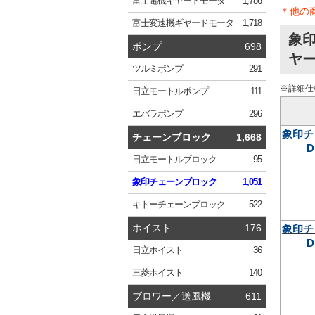
富士電機
ギヤードモータ
1,786
＊他の
富士変速機
ギヤードモータ
1,718
象印
ポンプ
698
ヤー
ツルミ
ポンプ
291
※詳細仕
日立
モートルポンプ
111
エバラ
ポンプ
296
象印チ
チェーンブロック
1,668
D
日立
モートルブロック
95
象印
チェーンブロック
1,051
キトー
チェーンブロック
522
ホイスト
176
象印チ
D
日立
ホイスト
36
三菱
ホイスト
140
ブロワー／送風機
611