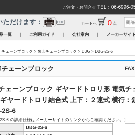
TEL：06-6996-0
ご注文・お問合せ
0
いただけます：
PDF
カートへ
点
｜
｜
｜
品一覧
ご利用ガイド
会社案内
メーカーサイ
チェーンブロック
象印チェーンブロック
DBG
DBG-2S-6
印チェーンブロック
FA
チェーンブロック ギヤードトロリ形 電気チェ
 ギヤードトロリ結合式 上下：２速式 横行：
-2S-6
G-2S-6 の詳細仕様はメーカーサイトのリンクからご確認ください。］
DBG-2S-6