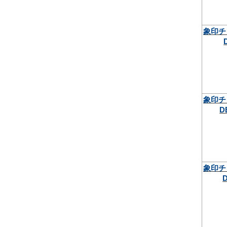
象印チ
象印チ
D
象印チ