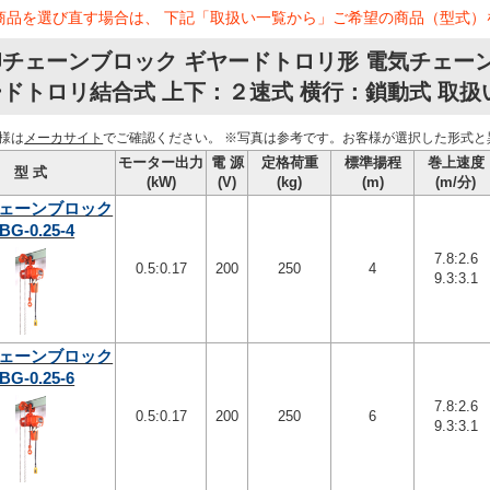
商品を選び直す場合は、 下記「取扱い一覧から」ご希望の商品（型式）
チェーンブロック ギヤードトロリ形 電気チェーンブ
ドトロリ結合式 上下：２速式 横行：鎖動式 取扱
様は
メーカサイト
でご確認ください。
※写真は参考です。お客様が選択した形式と
モーター出力
電 源
定格荷重
標準揚程
巻上速度
型 式
(kW)
(V)
(kg)
(m)
(m/分)
ェーンブロック
BG-0.25-4
7.8:2.6
0.5:0.17
200
250
4
9.3:3.1
ェーンブロック
BG-0.25-6
7.8:2.6
0.5:0.17
200
250
6
9.3:3.1