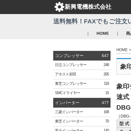
新興電機株式会社
送料無料！FAXでもご注文
｜
｜
HOME
商
HOME
コンプレッサー
647
日立
コンプレッサー
248
象
アネスト岩田
265
東芝
コンプレッサー
119
象印
SMC
ドライヤー
15
速式
インバーター
477
DBG
三菱
インバーター
168
［DB
東芝
インバーター
70
型 式
富士
インバーター
140