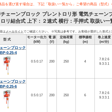
商品を選び直す場合は、 下記「取扱い一覧から」ご希望の商品（型式）
チェーンブロック プレントロリ形 電気チェーンブロ
ロリ結合式 上下：２速式 横行：手押式 取扱い一
様は
メーカサイト
でご確認ください。
※写真は参考です。お客様が選択した形式と
モーター出力
電 源
定格荷重
標準揚程
巻上速度
型 式
(kW)
(V)
(kg)
(m)
(m/分)
ェーンブロック
BP-0.25-4
7.8:2.6
0.5:0.17
200
250
4
9.3:3.1
ェーンブロック
BP-0.25-6
7.8:2.6
0.5:0.17
200
250
6
9.3:3.1