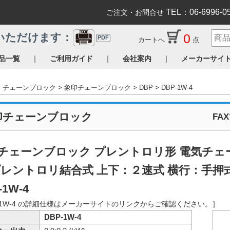
TEL：06-6996-0
ご注文・お問合せ
0
いただけます：
PDF
カートへ
点
｜
｜
｜
品一覧
ご利用ガイド
会社案内
メーカーサイ
チェーンブロック
象印チェーンブロック
DBP
DBP-1W-4
印チェーンブロック
FA
チェーンブロック プレントロリ形 電気チェー
プレントロリ結合式 上下：２速式 横行：手押
-1W-4
P-1W-4 の詳細仕様はメーカーサイトのリンクからご確認ください。］
DBP-1W-4