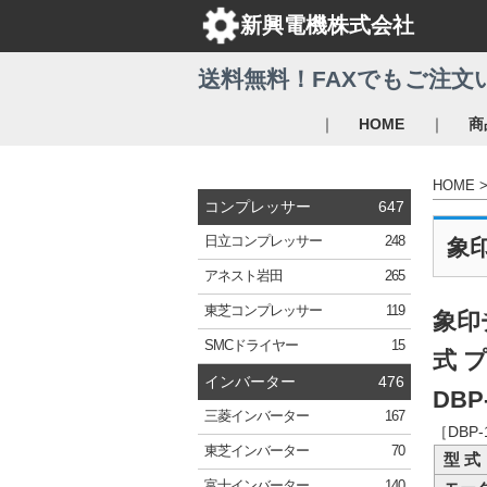
新興電機株式会社
送料無料！FAXでもご注文
｜
｜
HOME
商
HOME
コンプレッサー
647
日立
コンプレッサー
248
象
アネスト岩田
265
東芝
コンプレッサー
119
象印
SMC
ドライヤー
15
式 
インバーター
476
DBP
三菱
インバーター
167
［DB
東芝
インバーター
70
型 式
富士
インバーター
140