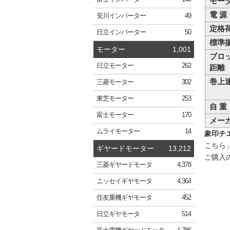
モー
電 源
安川
インバーター
49
定格
日立
インバーター
50
標準
モーター
1,001
ブロ
日立
モーター
262
距離
巻上
三菱
モーター
302
東芝
モーター
253
自 重
富士
モーター
170
メー
ムライ
モーター
14
象印チエ
こちら
ギヤードモーター
13,212
ご購入
三菱
ギヤードモータ
4,378
ニッセイ
ギヤモータ
4,364
住友重機
ギヤモータ
452
日立
ギヤモータ
514