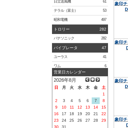
日立
送風機
61
象印チ
D
テラル
（富士）
53
昭和電機
497
トロリー
282
パナソニック
282
象印チ
バイブレータ
47
ユーラス
41
ワム
6
営業日カレンダー
2026年8月
象印チ
D
日
月
火
水
木
金
土
1
2
3
4
5
6
7
8
9
10
11
12
13
14
15
16
17
18
19
20
21
22
象印チ
23
24
25
26
27
28
29
30
31