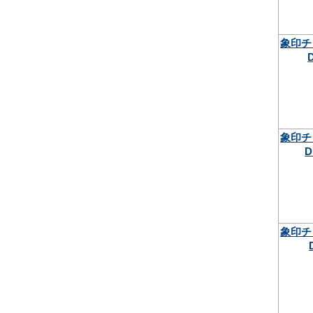
象印チ
象印チ
D
象印チ