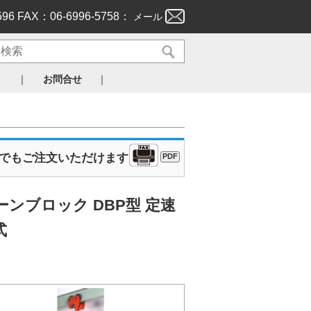
596 FAX：06-6996-5758：
メール
｜
｜
ト
お問合せ
Xでもご注文いただけます
PDF
ンブロック DBP型 定速
式