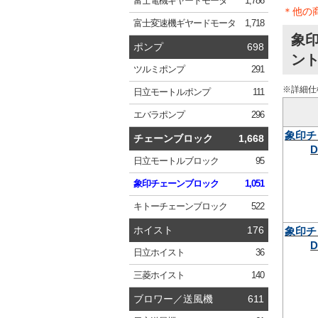
富士電機
ギヤードモータ
1,786
＊他の
富士変速機
ギヤードモータ
1,718
象印
ポンプ
698
ント
ツルミ
ポンプ
291
※詳細仕
日立
モートルポンプ
111
エバラ
ポンプ
296
象印チ
チェーンブロック
1,668
D
日立
モートルブロック
95
象印
チェーンブロック
1,051
キトー
チェーンブロック
522
ホイスト
176
象印チ
D
日立
ホイスト
36
三菱
ホイスト
140
ブロワー／送風機
611