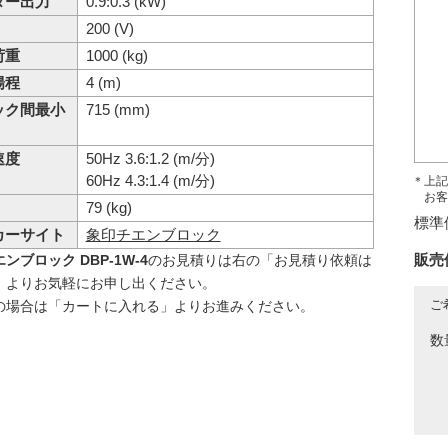
ター出力
0.9:0.3 (kW)
200 (V)
荷重
1000 (kg)
揚程
4 (m)
ック間最小
715 (mm)
速度
50Hz 3.6:1.2 (m/分)
60Hz 4.3:1.4 (m/分)
＊上記
お客
79 (kg)
標準
カーサイト
象印チエンブロック
販売
ンブロック DBP-1W-4
のお見積りは右の「お見積り依頼は
」よりお気軽にお申し出ください。
ご
の場合は「カートに入れる」よりお進みください。
数