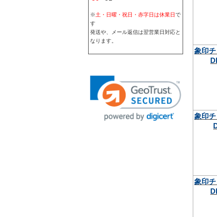
※
土・日曜・祝日・赤字日は休業日
で
す
発送や、メール返信は翌営業日対応と
なります。
象印チ
D
象印チ
象印チ
D