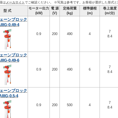
様は
メーカサイト
でご確認ください。
※写真は参考です。お客様が選択した形式と
モーター出力
電 源
定格荷重
標準揚程
巻上速度
型 式
(kW)
(V)
(kg)
(m)
(m/分)
ェーンブロック
IIIG-0.49-4
7
0.9
200
490
4
8.4
ェーンブロック
IIIG-0.49-6
7
0.9
200
490
6
8.4
ェーンブロック
AIIIG-0.5-4
7
0.9
200
500
4
8.4