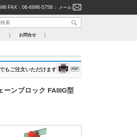
596 FAX：06-6996-5758：
メール
｜
｜
ト
お問合せ
Xでもご注文いただけます
PDF
ンブロック FAIIIG型