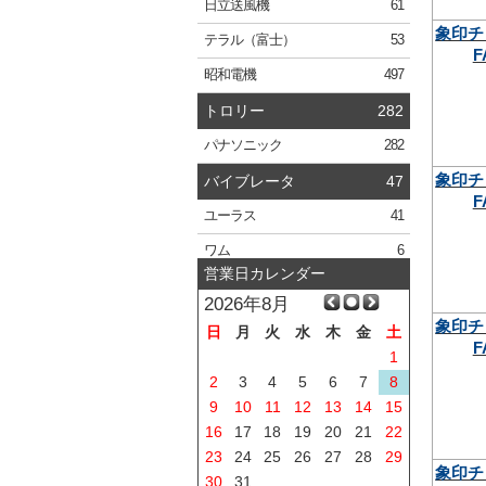
日立
送風機
61
象印チ
テラル
（富士）
53
F
昭和電機
497
トロリー
282
パナソニック
282
象印チ
バイブレータ
47
F
ユーラス
41
ワム
6
営業日カレンダー
2026年8月
象印チ
日
月
火
水
木
金
土
F
1
2
3
4
5
6
7
8
9
10
11
12
13
14
15
16
17
18
19
20
21
22
23
24
25
26
27
28
29
象印チ
30
31