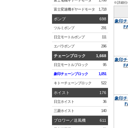
富士電機
ギヤードモータ
1,786
※詳細仕
富士変速機
ギヤードモータ
1,718
ポンプ
698
象印チ
FA
ツルミ
ポンプ
291
日立
モートルポンプ
111
エバラ
ポンプ
296
チェーンブロック
1,668
象印チ
FA
日立
モートルブロック
95
象印
チェーンブロック
1,051
キトー
チェーンブロック
522
ホイスト
176
象印チ
日立
ホイスト
36
F
三菱
ホイスト
140
ブロワー／送風機
611