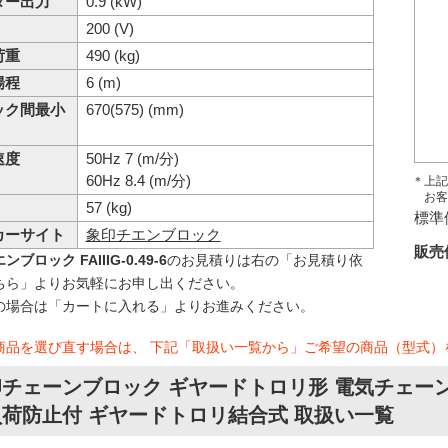
ター出力
0.9 (kW)
200 (V)
荷重
490 (kg)
揚程
6 (m)
ック間最小
670(575) (mm)
速度
50Hz 7 (m/分)
60Hz 8.4 (m/分)
＊上記
お客
57 (kg)
標準
カーサイト
象印チエンブロック
販売
ブロック FAIIIG-0.49-6
のお見積りは右の「お見積り依
ちら」よりお気軽にお申し出ください。
の場合は「カートに入れる」よりお進みください。
商品を選び直す場合は、 下記「取扱い一覧から」ご希望の商品（型式）
チェーンブロック ギヤードトロリ形 電気チェーンブロ
荷防止付 ギヤードトロリ結合式 取扱い一覧