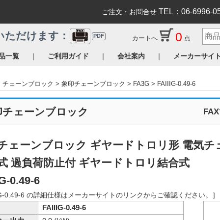
TEL：06-6996-0
ご注文・お問合せ
0
いただけます：
PDF
カートへ
点
｜
｜
｜
品一覧
ご利用ガイド
会社案内
メーカーサイ
チェーンブロック
象印チェーンブロック
FA3G
FAIIIG-0.49-6
印チェーンブロック
FA
チェーンブロック ギヤードトロリ形 電気チェー
式 過負荷防止付 ギヤードトロリ結合式
IG-0.49-6
IIG-0.49-6 の詳細仕様はメーカーサイトのリンクからご確認ください。］
FAIIIG-0.49-6