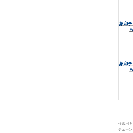
象印チ
F
象印チ
F
検索用キ
チェーン