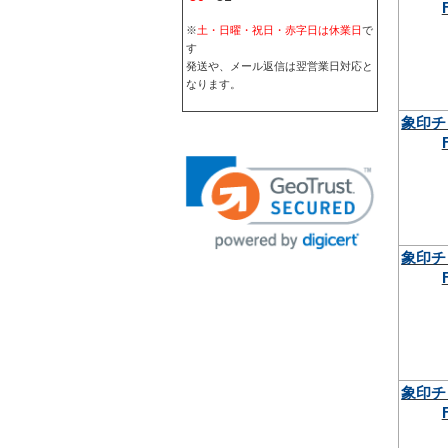
※
土・日曜・祝日・赤字日は休業日
で
す
発送や、メール返信は翌営業日対応と
なります。
象印チ
象印チ
象印チ