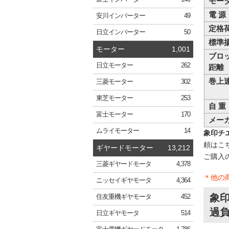
モー
電 源
安川
インバーター
49
定格
日立
インバーター
50
標準
モーター
1,001
ブロ
日立
モーター
262
距離
巻上
三菱
モーター
302
東芝
モーター
253
自 重
富士
モーター
170
メー
ムライ
モーター
14
象印チエン
頼はこ
ギヤードモーター
13,212
ご購入
三菱
ギヤードモータ
4,378
＊他の
ニッセイ
ギヤモータ
4,364
象印
住友重機
ギヤモータ
452
過負
日立
ギヤモータ
514