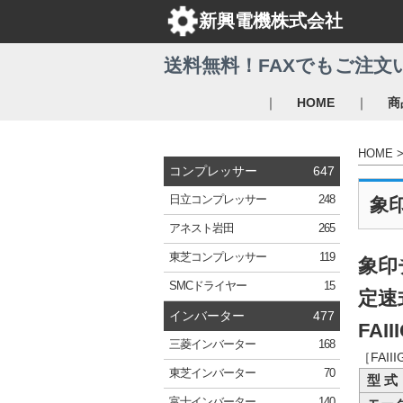
新興電機株式会社
送料無料！FAXでもご注文
｜
｜
HOME
商
HOME
コンプレッサー
647
日立
コンプレッサー
248
象
アネスト岩田
265
東芝
コンプレッサー
119
象印
SMC
ドライヤー
15
定速
インバーター
477
FAII
三菱
インバーター
168
［FAI
東芝
インバーター
70
型 式
富士
インバーター
140