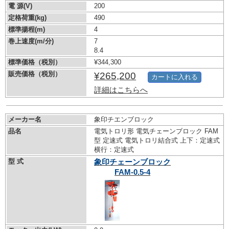
電 源(V)
200
定格荷重(kg)
490
標準揚程(m)
4
巻上速度(m/分)
7
8.4
標準価格（税別）
¥344,300
販売価格（税別）
¥265,200
カートに入れる
詳細はこちらへ
メーカー名
象印チエンブロック
品名
電気トロリ形 電気チェーンブロック FAM
型 定速式 電気トロリ結合式 上下：定速式
横行：定速式
型 式
象印チェーンブロック
FAM-0.5-4