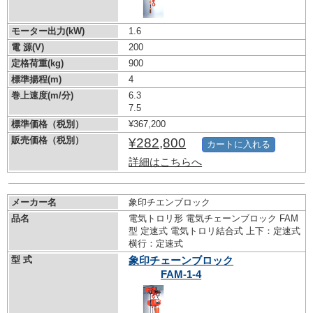
モーター出力(kW)
1.6
電 源(V)
200
定格荷重(kg)
900
標準揚程(m)
4
巻上速度(m/分)
6.3
7.5
標準価格（税別）
¥367,200
販売価格（税別）
¥282,800
カートに入れる
詳細はこちらへ
メーカー名
象印チエンブロック
品名
電気トロリ形 電気チェーンブロック FAM
型 定速式 電気トロリ結合式 上下：定速式
横行：定速式
型 式
象印チェーンブロック
FAM-1-4