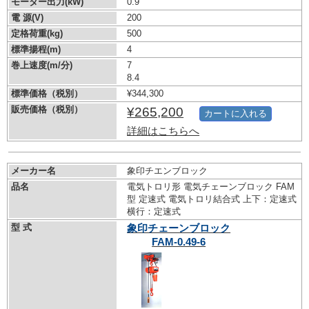
モーター出力(kW)
0.9
電 源(V)
200
定格荷重(kg)
500
標準揚程(m)
4
巻上速度(m/分)
7
8.4
標準価格（税別）
¥344,300
販売価格（税別）
¥265,200
カートに入れる
詳細はこちらへ
メーカー名
象印チエンブロック
品名
電気トロリ形 電気チェーンブロック FAM
型 定速式 電気トロリ結合式 上下：定速式
横行：定速式
型 式
象印チェーンブロック
FAM-0.49-6