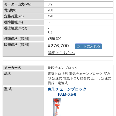
モーター出力(kW)
0.9
電 源(V)
200
定格荷重(kg)
490
標準揚程(m)
6
巻上速度(m/分)
7
8.4
標準価格（税別）
¥359,300
販売価格（税別）
¥276,700
カートに入れる
詳細はこちらへ
メーカー名
象印チエンブロック
品名
電気トロリ形 電気チェーンブロック FAM
型 定速式 電気トロリ結合式 上下：定速式
横行：定速式
型 式
象印チェーンブロック
FAM-0.5-6