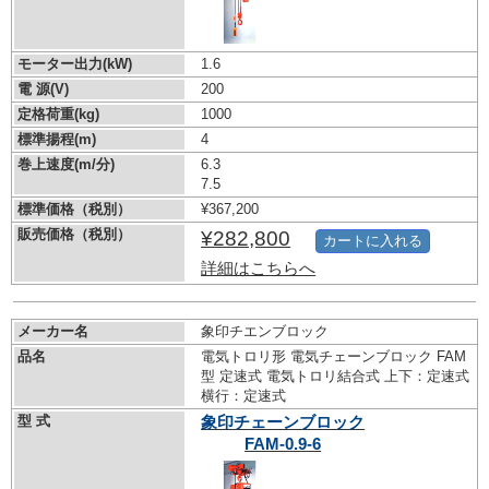
モーター出力(kW)
1.6
電 源(V)
200
定格荷重(kg)
1000
標準揚程(m)
4
巻上速度(m/分)
6.3
7.5
標準価格（税別）
¥367,200
販売価格（税別）
¥282,800
カートに入れる
詳細はこちらへ
メーカー名
象印チエンブロック
品名
電気トロリ形 電気チェーンブロック FAM
型 定速式 電気トロリ結合式 上下：定速式
横行：定速式
型 式
象印チェーンブロック
FAM-0.9-6