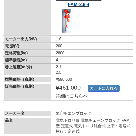
FAM-2.8-4
モーター出力(kW)
1.6
電 源(V)
200
定格荷重(kg)
2800
標準揚程(m)
4
巻上速度(m/分)
2.1
2.5
標準価格（税別）
¥598,600
販売価格（税別）
¥461,000
カートに入れる
詳細はこちらへ
メーカー名
象印チエンブロック
品名
電気トロリ形 電気チェーンブロック FAM
型 定速式 電気トロリ結合式 上下：定速式
横行：定速式