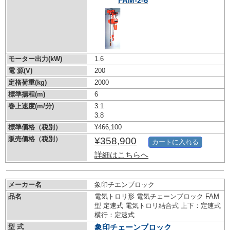
FAM-2-6
モーター出力(kW)
1.6
電 源(V)
200
定格荷重(kg)
2000
標準揚程(m)
6
巻上速度(m/分)
3.1
3.8
標準価格（税別）
¥466,100
販売価格（税別）
¥358,900
カートに入れる
詳細はこちらへ
メーカー名
象印チエンブロック
品名
電気トロリ形 電気チェーンブロック FAM
型 定速式 電気トロリ結合式 上下：定速式
横行：定速式
型 式
象印チェーンブロック