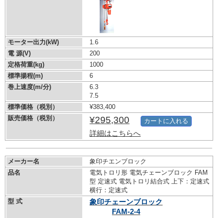
モーター出力(kW)
1.6
電 源(V)
200
定格荷重(kg)
1000
標準揚程(m)
6
巻上速度(m/分)
6.3
7.5
標準価格（税別）
¥383,400
販売価格（税別）
¥295,300
カートに入れる
詳細はこちらへ
メーカー名
象印チエンブロック
品名
電気トロリ形 電気チェーンブロック FAM
型 定速式 電気トロリ結合式 上下：定速式
横行：定速式
型 式
象印チェーンブロック
FAM-2-4