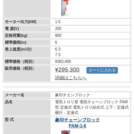
モーター出力(kW)
1.6
電 源(V)
200
定格荷重(kg)
900
標準揚程(m)
6
巻上速度(m/分)
6.3
7.5
標準価格（税別）
¥383,400
販売価格（税別）
¥295,300
カートに入れる
詳細はこちらへ
メーカー名
象印チエンブロック
品名
電気トロリ形 電気チェーンブロック FAM
型 定速式 電気トロリ結合式 上下：定速式
横行：定速式
型 式
象印チェーンブロック
FAM-1-6