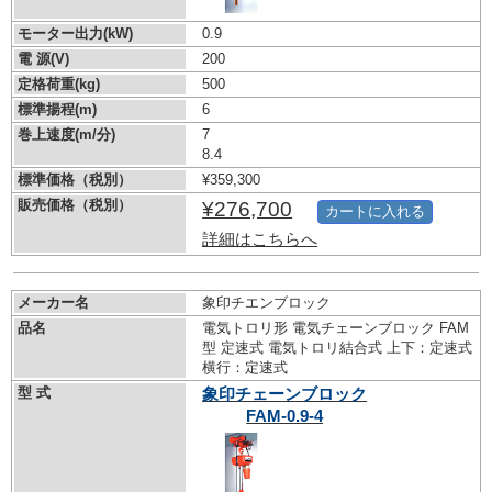
モーター出力(kW)
0.9
電 源(V)
200
定格荷重(kg)
500
標準揚程(m)
6
巻上速度(m/分)
7
8.4
標準価格（税別）
¥359,300
販売価格（税別）
¥276,700
カートに入れる
詳細はこちらへ
メーカー名
象印チエンブロック
品名
電気トロリ形 電気チェーンブロック FAM
型 定速式 電気トロリ結合式 上下：定速式
横行：定速式
型 式
象印チェーンブロック
FAM-0.9-4