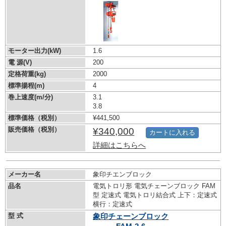
モーター出力(kW)
1.6
電 源(V)
200
定格荷重(kg)
2000
標準揚程(m)
4
巻上速度(m/分)
3.1
3.8
標準価格（税別）
¥441,500
販売価格（税別）
¥340,000
カートに入れる
詳細はこちらへ
メーカー名
象印チエンブロック
品名
電気トロリ形 電気チェーンブロック FAM
型 定速式 電気トロリ結合式 上下：定速式
横行：定速式
型 式
象印チェーンブロック