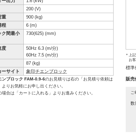
ター出力
1.6 (kW)
200 (V)
荷重
900 (kg)
揚程
6 (m)
ック間最小
730(625) (mm)
速度
50Hz 6.3 (m/分)
60Hz 7.5 (m/分)
＊上記
お客
87 (kg)
標準
カーサイト
象印チエンブロック
販売
ンブロック FAM-0.9-6
のお見積りは右の「お見積り依頼は
」よりお気軽にお申し出ください。
ご
の場合は「カートに入れる」よりお進みください。
数