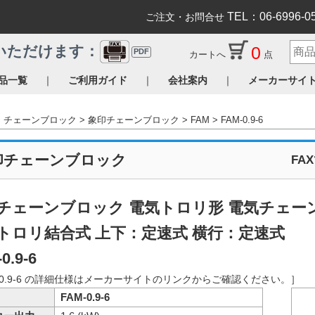
TEL：06-6996-0
ご注文・お問合せ
0
いただけます：
PDF
カートへ
点
｜
｜
｜
品一覧
ご利用ガイド
会社案内
メーカーサイ
チェーンブロック
象印チェーンブロック
FAM
FAM-0.9-6
印チェーンブロック
FA
チェーンブロック 電気トロリ形 電気チェーン
トロリ結合式 上下：定速式 横行：定速式
0.9-6
-0.9-6 の詳細仕様はメーカーサイトのリンクからご確認ください。］
FAM-0.9-6