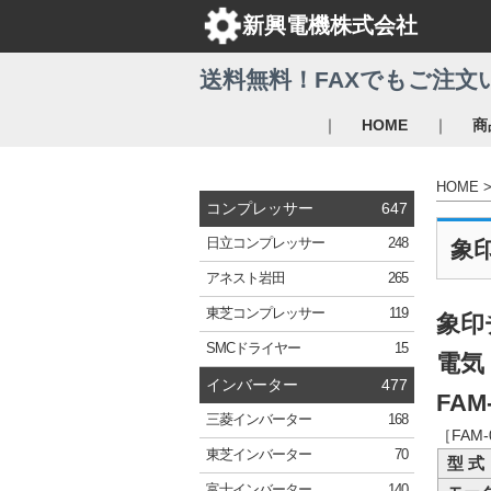
新興電機株式会社
送料無料！FAXでもご注文
｜
｜
HOME
商
HOME
コンプレッサー
647
日立
コンプレッサー
248
象
アネスト岩田
265
東芝
コンプレッサー
119
象印
SMC
ドライヤー
15
電気
インバーター
477
FAM-
三菱
インバーター
168
［FAM
東芝
インバーター
70
型 式
富士
インバーター
140