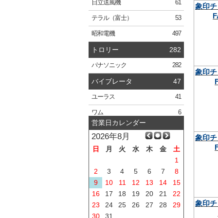
日立
送風機
61
象印チ
F
テラル
（富士）
53
昭和電機
497
トロリー
282
パナソニック
282
象印チ
バイブレータ
47
ユーラス
41
ワム
6
営業日カレンダー
2026年8月
象印チ
日
月
火
水
木
金
土
1
2
3
4
5
6
7
8
9
10
11
12
13
14
15
16
17
18
19
20
21
22
象印チ
23
24
25
26
27
28
29
30
31