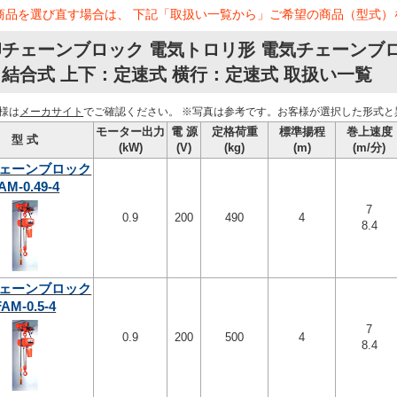
商品を選び直す場合は、 下記「取扱い一覧から」ご希望の商品（型式）
チェーンブロック 電気トロリ形 電気チェーンブロッ
結合式 上下：定速式 横行：定速式 取扱い一覧
様は
メーカサイト
でご確認ください。
※写真は参考です。お客様が選択した形式と
モーター出力
電 源
定格荷重
標準揚程
巻上速度
型 式
(kW)
(V)
(kg)
(m)
(m/分)
ェーンブロック
AM-0.49-4
7
0.9
200
490
4
8.4
ェーンブロック
FAM-0.5-4
7
0.9
200
500
4
8.4