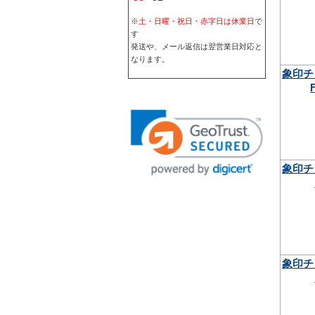
※
土・日曜・祝日・赤字日は休業日
で
す
発送や、メール返信は翌営業日対応と
なります。
象印チ
象印チ
象印チ