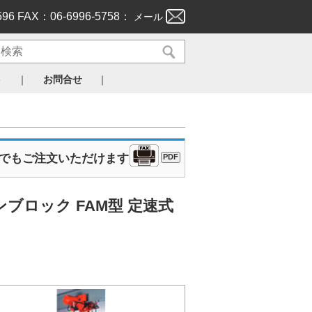
596 FAX：06-6996-5758：
メール
｜
｜
ト
お問合せ
Xでもご注文いただけます
PDF
ブロック FAM型 定速式