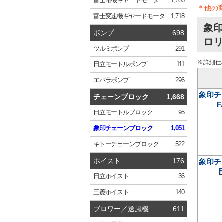
富士電機
ギヤードモータ
1,786
＊他の
富士変速機
ギヤードモータ
1,718
象印
ポンプ
698
ロリ
ツルミ
ポンプ
291
※詳細仕
日立
モートルポンプ
111
エバラ
ポンプ
296
象印チ
チェーンブロック
1,668
F
日立
モートルブロック
95
象印
チェーンブロック
1,051
キトー
チェーンブロック
522
ホイスト
176
象印チ
日立
ホイスト
36
三菱
ホイスト
140
ブロワー／送風機
611