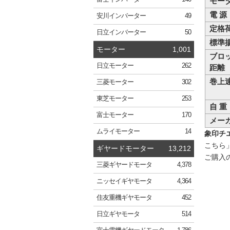
モー
電 源
安川
インバーター
49
定格
日立
インバーター
50
標準
モーター
1,001
ブロ
日立
モーター
262
距離
巻上
三菱
モーター
302
東芝
モーター
253
自 重
富士
モーター
170
メー
ムライ
モーター
14
象印チエ
こちら
ギヤードモーター
13,212
ご購入
三菱
ギヤードモータ
4,378
ニッセイ
ギヤモータ
4,364
住友重機
ギヤモータ
452
日立
ギヤモータ
514