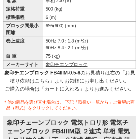
電 源
単相 200 (V)
定格荷重
500 (kg)
標準揚程
6 (m)
ブロック間最小
695(600) (mm)
距離
巻上速度
50Hz 7.0 : 1.8 (m/分)
60Hz 8.4 : 2.1 (m/分)
自 重
75 (kg)
メーカーサイト
象印チエンブロック
象印チエンブロック FB4IIIM-0.5-6
のお見積りは右の「お見
積り依頼はこちら」よりお気軽にお申し出ください。
ご購入の場合は「カートに入れる」よりお進みください。
＊他の商品を選び直す場合は、 下記「取扱い一覧から」ご希望の商
品（型式）をクリックしてください。
象印チェーンブロック 電気トロリ形 電気チ
ェーンブロック FB4IIIM型 ２速式 単相 電気