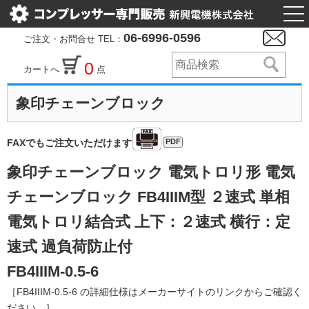
togg
nav
06-6996-0596
ご注文・お問合せ TEL：
0
カートへ
点
象印チェーンブロック
PDF
FAXでもご注文いただけます
象印チェーンブロック 電気トロリ形 電気
チェーンブロック FB4IIIM型 ２速式 単相
電気トロリ結合式 上下：２速式 横行：定
速式 過負荷防止付
FB4IIIM-0.5-6
［FB4IIIM-0.5-6 の詳細仕様はメーカーサイトのリンクからご確認く
ださい。］