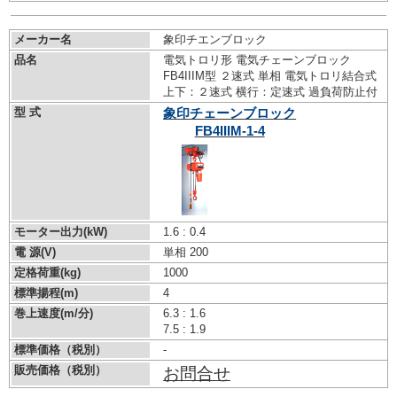
メーカー名
象印チエンブロック
品名
電気トロリ形 電気チェーンブロック
FB4IIIM型 ２速式 単相 電気トロリ結合式
上下：２速式 横行：定速式 過負荷防止付
型 式
象印チェーンブロック
FB4IIIM-1-4
モーター出力(kW)
1.6 : 0.4
電 源(V)
単相 200
定格荷重(kg)
1000
標準揚程(m)
4
巻上速度(m/分)
6.3 : 1.6
7.5 : 1.9
標準価格（税別）
-
販売価格（税別）
お問合せ