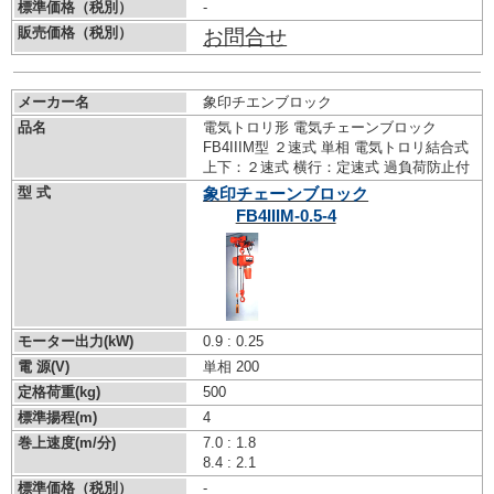
標準価格（税別）
-
販売価格（税別）
お問合せ
メーカー名
象印チエンブロック
品名
電気トロリ形 電気チェーンブロック
FB4IIIM型 ２速式 単相 電気トロリ結合式
上下：２速式 横行：定速式 過負荷防止付
型 式
象印チェーンブロック
FB4IIIM-0.5-4
モーター出力(kW)
0.9 : 0.25
電 源(V)
単相 200
定格荷重(kg)
500
標準揚程(m)
4
巻上速度(m/分)
7.0 : 1.8
8.4 : 2.1
標準価格（税別）
-