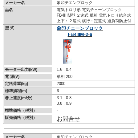
メーカー名
象印チエンブロック
品名
電気トロリ形 電気チェーンブロック
FB4IIIM型 ２速式 単相 電気トロリ結合式
上下：２速式 横行：定速式 過負荷防止付
型 式
象印チェーンブロック
FB4IIIM-2-6
モーター出力(kW)
1.6 : 0.4
電 源(V)
単相 200
定格荷重(kg)
2000
標準揚程(m)
6
巻上速度(m/分)
3.1 : 0.8
3.8 : 0.9
標準価格（税別）
-
販売価格（税別）
お問合せ
メーカー名
象印チエンブロック