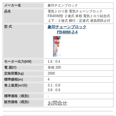
メーカー名
象印チエンブロック
品名
電気トロリ形 電気チェーンブロック
FB4IIIM型 ２速式 単相 電気トロリ結合式
上下：２速式 横行：定速式 過負荷防止付
型 式
象印チェーンブロック
FB4IIIM-2-4
モーター出力(kW)
1.6 : 0.4
電 源(V)
単相 200
定格荷重(kg)
2000
標準揚程(m)
4
巻上速度(m/分)
3.1 : 0.8
3.8 : 0.9
標準価格（税別）
-
販売価格（税別）
お問合せ