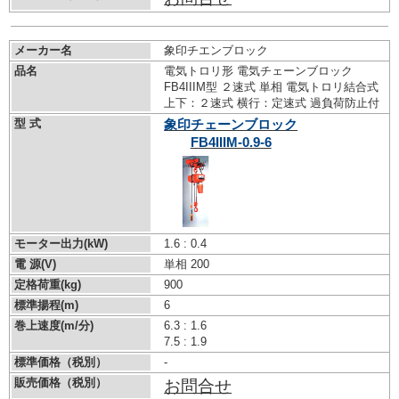
メーカー名
象印チエンブロック
品名
電気トロリ形 電気チェーンブロック
FB4IIIM型 ２速式 単相 電気トロリ結合式
上下：２速式 横行：定速式 過負荷防止付
型 式
象印チェーンブロック
FB4IIIM-0.9-6
モーター出力(kW)
1.6 : 0.4
電 源(V)
単相 200
定格荷重(kg)
900
標準揚程(m)
6
巻上速度(m/分)
6.3 : 1.6
7.5 : 1.9
標準価格（税別）
-
販売価格（税別）
お問合せ