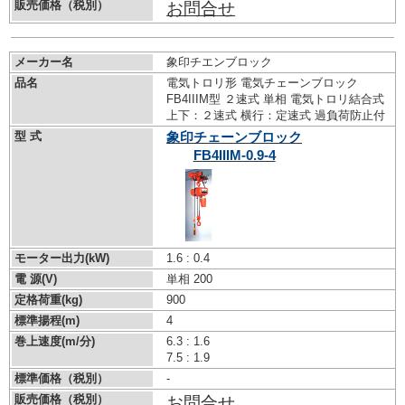
販売価格（税別）
お問合せ
メーカー名
象印チエンブロック
品名
電気トロリ形 電気チェーンブロック
FB4IIIM型 ２速式 単相 電気トロリ結合式
上下：２速式 横行：定速式 過負荷防止付
型 式
象印チェーンブロック
FB4IIIM-0.9-4
モーター出力(kW)
1.6 : 0.4
電 源(V)
単相 200
定格荷重(kg)
900
標準揚程(m)
4
巻上速度(m/分)
6.3 : 1.6
7.5 : 1.9
標準価格（税別）
-
販売価格（税別）
お問合せ