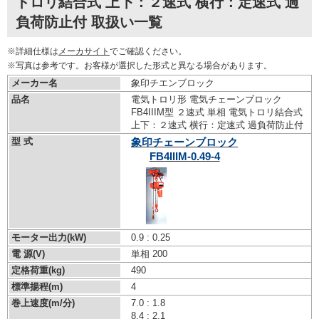
トロリ結合式 上下：２速式 横行：定速式 過
負荷防止付 取扱い一覧
※詳細仕様は
メーカサイト
でご確認ください。
※写真は参考です。お客様が選択した形式と異なる場合があります。
メーカー名
象印チエンブロック
品名
電気トロリ形 電気チェーンブロック
FB4IIIM型 ２速式 単相 電気トロリ結合式
上下：２速式 横行：定速式 過負荷防止付
型 式
象印チェーンブロック
FB4IIIM-0.49-4
モーター出力(kW)
0.9 : 0.25
電 源(V)
単相 200
定格荷重(kg)
490
標準揚程(m)
4
巻上速度(m/分)
7.0 : 1.8
8.4 : 2.1