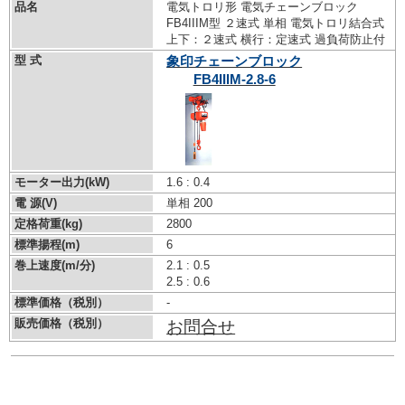
品名
電気トロリ形 電気チェーンブロック
FB4IIIM型 ２速式 単相 電気トロリ結合式
上下：２速式 横行：定速式 過負荷防止付
型 式
象印チェーンブロック
FB4IIIM-2.8-6
モーター出力(kW)
1.6 : 0.4
電 源(V)
単相 200
定格荷重(kg)
2800
標準揚程(m)
6
巻上速度(m/分)
2.1 : 0.5
2.5 : 0.6
標準価格（税別）
-
販売価格（税別）
お問合せ