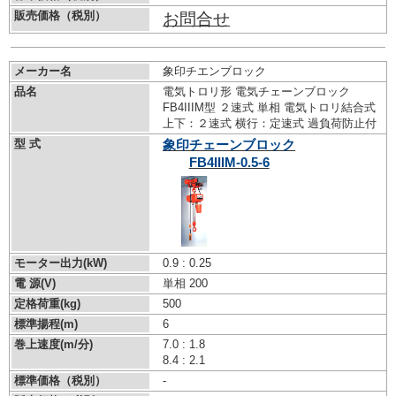
販売価格（税別）
お問合せ
メーカー名
象印チエンブロック
品名
電気トロリ形 電気チェーンブロック
FB4IIIM型 ２速式 単相 電気トロリ結合式
上下：２速式 横行：定速式 過負荷防止付
型 式
象印チェーンブロック
FB4IIIM-0.5-6
モーター出力(kW)
0.9 : 0.25
電 源(V)
単相 200
定格荷重(kg)
500
標準揚程(m)
6
巻上速度(m/分)
7.0 : 1.8
8.4 : 2.1
標準価格（税別）
-