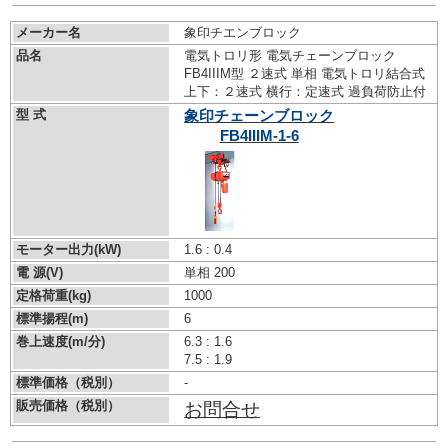
メーカー名
象印チエンブロック
品名
電気トロリ形 電気チェーンブロック
FB4IIIM型 ２速式 単相 電気トロリ結合式
上下：２速式 横行：定速式 過負荷防止付
型 式
象印チェーンブロック
FB4IIIM-1-6
モーター出力(kW)
1.6 : 0.4
電 源(V)
単相 200
定格荷重(kg)
1000
標準揚程(m)
6
巻上速度(m/分)
6.3 : 1.6
7.5 : 1.9
標準価格（税別）
-
販売価格（税別）
お問合せ