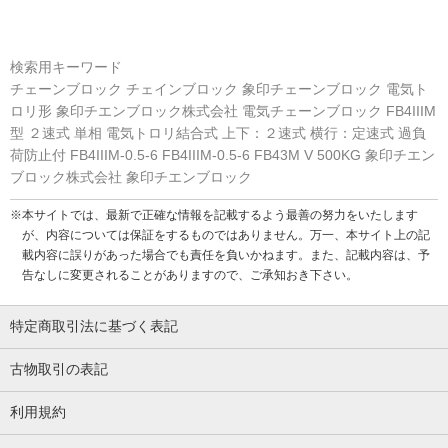
検索用キーワード
チェーンブロック チェインブロック 象印チェーンブロック 電気ト
ロリ形 象印チエンブロック株式会社 電気チェーンブロック FB4IIIM
型 ２速式 単相 電気トロリ結合式 上下：２速式 横行：定速式 過負
荷防止付 FB4IIIM-0.5-6 FB4IIIM-0.5-6 FB43M V 500KG 象印チエン
ブロック株式会社 象印チエンブロック
※本サイトでは、最新で正確な情報を記載するよう最善の努力をいたします
が、内容については保証をするものではありません。万一、本サイト上の記
載内容に誤りがあった場合でも責任を負いかねます。また、記載内容は、予
告なしに変更されることがありますので、ご承知おき下さい。
特定商取引法に基づく表記
古物取引の表記
利用規約