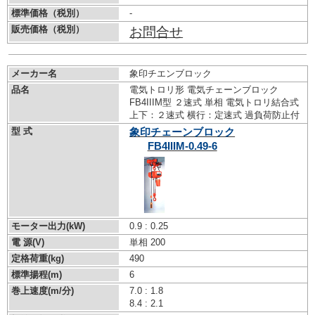
標準価格（税別）
-
販売価格（税別）
お問合せ
メーカー名
象印チエンブロック
品名
電気トロリ形 電気チェーンブロック
FB4IIIM型 ２速式 単相 電気トロリ結合式
上下：２速式 横行：定速式 過負荷防止付
型 式
象印チェーンブロック
FB4IIIM-0.49-6
モーター出力(kW)
0.9 : 0.25
電 源(V)
単相 200
定格荷重(kg)
490
標準揚程(m)
6
巻上速度(m/分)
7.0 : 1.8
8.4 : 2.1