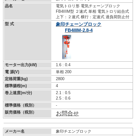
品名
電気トロリ形 電気チェーンブロック
FB4IIIM型 ２速式 単相 電気トロリ結合式
上下：２速式 横行：定速式 過負荷防止付
型 式
象印チェーンブロック
FB4IIIM-2.8-4
モーター出力(kW)
1.6 : 0.4
電 源(V)
単相 200
定格荷重(kg)
2800
標準揚程(m)
4
巻上速度(m/分)
2.1 : 0.5
2.5 : 0.6
標準価格（税別）
-
販売価格（税別）
お問合せ
メーカー名
象印チエンブロック