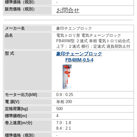
標準価格（税別）
-
販売価格（税別）
お問合せ
メーカー名
象印チエンブロック
品名
電気トロリ形 電気チェーンブロック
FB4IIIM型 ２速式 単相 電気トロリ結合式
上下：２速式 横行：定速式 過負荷防止付
型 式
象印チェーンブロック
FB4IIIM-0.5-4
モーター出力(kW)
0.9 : 0.25
電 源(V)
単相 200
定格荷重(kg)
500
標準揚程(m)
4
巻上速度(m/分)
7.0 : 1.8
8.4 : 2.1
標準価格（税別）
-