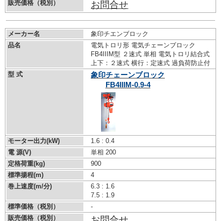
販売価格（税別）
お問合せ
メーカー名
象印チエンブロック
品名
電気トロリ形 電気チェーンブロック
FB4IIIM型 ２速式 単相 電気トロリ結合式
上下：２速式 横行：定速式 過負荷防止付
型 式
象印チェーンブロック
FB4IIIM-0.9-4
モーター出力(kW)
1.6 : 0.4
電 源(V)
単相 200
定格荷重(kg)
900
標準揚程(m)
4
巻上速度(m/分)
6.3 : 1.6
7.5 : 1.9
標準価格（税別）
-
販売価格（税別）
お問合せ