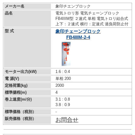
メーカー名
象印チエンブロック
品名
電気トロリ形 電気チェーンブロック
FB4IIIM型 ２速式 単相 電気トロリ結合式
上下：２速式 横行：定速式 過負荷防止付
型 式
象印チェーンブロック
FB4IIIM-2-4
モーター出力(kW)
1.6 : 0.4
電 源(V)
単相 200
定格荷重(kg)
2000
標準揚程(m)
4
巻上速度(m/分)
3.1 : 0.8
3.8 : 0.9
標準価格（税別）
-
販売価格（税別）
お問合せ