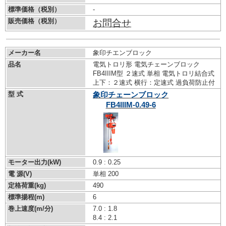
標準価格（税別）
-
販売価格（税別）
お問合せ
メーカー名
象印チエンブロック
品名
電気トロリ形 電気チェーンブロック
FB4IIIM型 ２速式 単相 電気トロリ結合式
上下：２速式 横行：定速式 過負荷防止付
型 式
象印チェーンブロック
FB4IIIM-0.49-6
モーター出力(kW)
0.9 : 0.25
電 源(V)
単相 200
定格荷重(kg)
490
標準揚程(m)
6
巻上速度(m/分)
7.0 : 1.8
8.4 : 2.1