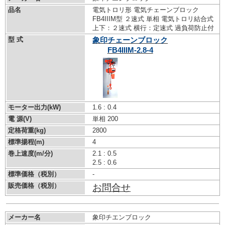
品名
電気トロリ形 電気チェーンブロック
FB4IIIM型 ２速式 単相 電気トロリ結合式
上下：２速式 横行：定速式 過負荷防止付
型 式
象印チェーンブロック
FB4IIIM-2.8-4
モーター出力(kW)
1.6 : 0.4
電 源(V)
単相 200
定格荷重(kg)
2800
標準揚程(m)
4
巻上速度(m/分)
2.1 : 0.5
2.5 : 0.6
標準価格（税別）
-
販売価格（税別）
お問合せ
メーカー名
象印チエンブロック