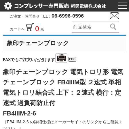
togg
nav
06-6996-0596
ご注文・お問合せ TEL：
0
カートへ
点
象印チェーンブロック
PDF
FAXでもご注文いただけます
象印チェーンブロック 電気トロリ形 電気
チェーンブロック FB4IIIM型 ２速式 単相
電気トロリ結合式 上下：２速式 横行：定
速式 過負荷防止付
FB4IIIM-2-6
［FB4IIIM-2-6 の詳細仕様はメーカーサイトのリンクからご確認く
ださい。］