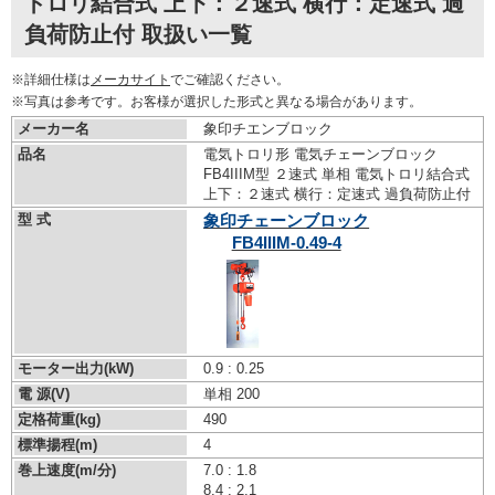
トロリ結合式 上下：２速式 横行：定速式 過
負荷防止付 取扱い一覧
※詳細仕様は
メーカサイト
でご確認ください。
※写真は参考です。お客様が選択した形式と異なる場合があります。
メーカー名
象印チエンブロック
品名
電気トロリ形 電気チェーンブロック
FB4IIIM型 ２速式 単相 電気トロリ結合式
上下：２速式 横行：定速式 過負荷防止付
型 式
象印チェーンブロック
FB4IIIM-0.49-4
モーター出力(kW)
0.9 : 0.25
電 源(V)
単相 200
定格荷重(kg)
490
標準揚程(m)
4
巻上速度(m/分)
7.0 : 1.8
8.4 : 2.1