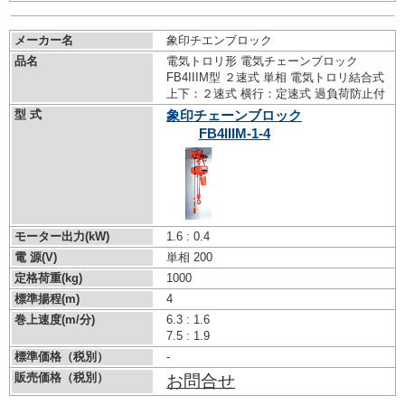
メーカー名
象印チエンブロック
品名
電気トロリ形 電気チェーンブロック
FB4IIIM型 ２速式 単相 電気トロリ結合式
上下：２速式 横行：定速式 過負荷防止付
型 式
象印チェーンブロック
FB4IIIM-1-4
モーター出力(kW)
1.6 : 0.4
電 源(V)
単相 200
定格荷重(kg)
1000
標準揚程(m)
4
巻上速度(m/分)
6.3 : 1.6
7.5 : 1.9
標準価格（税別）
-
販売価格（税別）
お問合せ