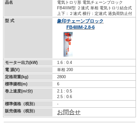
品名
電気トロリ形 電気チェーンブロック
FB4IIIM型 ２速式 単相 電気トロリ結合式
上下：２速式 横行：定速式 過負荷防止付
型 式
象印チェーンブロック
FB4IIIM-2.8-6
モーター出力(kW)
1.6 : 0.4
電 源(V)
単相 200
定格荷重(kg)
2800
標準揚程(m)
6
巻上速度(m/分)
2.1 : 0.5
2.5 : 0.6
標準価格（税別）
-
販売価格（税別）
お問合せ