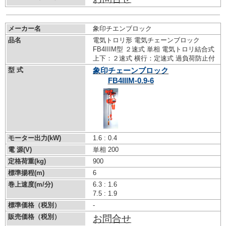
メーカー名
象印チエンブロック
品名
電気トロリ形 電気チェーンブロック
FB4IIIM型 ２速式 単相 電気トロリ結合式
上下：２速式 横行：定速式 過負荷防止付
型 式
象印チェーンブロック
FB4IIIM-0.9-6
モーター出力(kW)
1.6 : 0.4
電 源(V)
単相 200
定格荷重(kg)
900
標準揚程(m)
6
巻上速度(m/分)
6.3 : 1.6
7.5 : 1.9
標準価格（税別）
-
販売価格（税別）
お問合せ