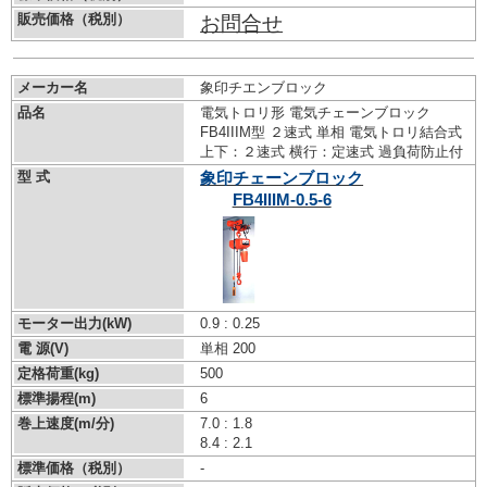
販売価格（税別）
お問合せ
メーカー名
象印チエンブロック
品名
電気トロリ形 電気チェーンブロック
FB4IIIM型 ２速式 単相 電気トロリ結合式
上下：２速式 横行：定速式 過負荷防止付
型 式
象印チェーンブロック
FB4IIIM-0.5-6
モーター出力(kW)
0.9 : 0.25
電 源(V)
単相 200
定格荷重(kg)
500
標準揚程(m)
6
巻上速度(m/分)
7.0 : 1.8
8.4 : 2.1
標準価格（税別）
-