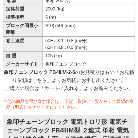
電 源
単相 200 (V)
定格荷重
2000 (kg)
標準揚程
6 (m)
ブロック間最小
910(750) (mm)
距離
巻上速度
50Hz 3.1 : 0.8 (m/分)
60Hz 3.8 : 0.9 (m/分)
自 重
105 (kg)
メーカーサイト
象印チエンブロック
象印チエンブロック FB4IIIM-2-6
のお見積りは右の「お見積
り依頼はこちら」よりお気軽にお申し出ください。
ご購入の場合は「カートに入れる」よりお進みください。
＊他の商品を選び直す場合は、 下記「取扱い一覧から」ご希望の商
品（型式）をクリックしてください。
象印チェーンブロック 電気トロリ形 電気チ
ェーンブロック FB4IIIM型 ２速式 単相 電気