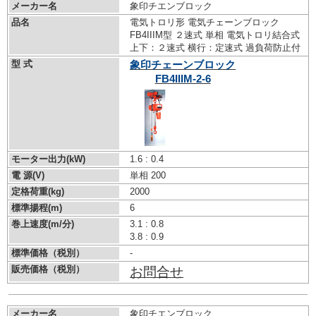
メーカー名
象印チエンブロック
品名
電気トロリ形 電気チェーンブロック
FB4IIIM型 ２速式 単相 電気トロリ結合式
上下：２速式 横行：定速式 過負荷防止付
型 式
象印チェーンブロック
FB4IIIM-2-6
モーター出力(kW)
1.6 : 0.4
電 源(V)
単相 200
定格荷重(kg)
2000
標準揚程(m)
6
巻上速度(m/分)
3.1 : 0.8
3.8 : 0.9
標準価格（税別）
-
販売価格（税別）
お問合せ
メーカー名
象印チエンブロック