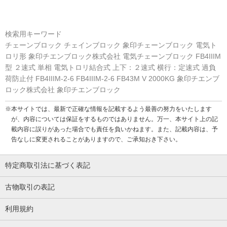
検索用キーワード
チェーンブロック チェインブロック 象印チェーンブロック 電気ト
ロリ形 象印チエンブロック株式会社 電気チェーンブロック FB4IIIM
型 ２速式 単相 電気トロリ結合式 上下：２速式 横行：定速式 過負
荷防止付 FB4IIIM-2-6 FB4IIIM-2-6 FB43M V 2000KG 象印チエンブ
ロック株式会社 象印チエンブロック
※本サイトでは、最新で正確な情報を記載するよう最善の努力をいたします
が、内容については保証をするものではありません。万一、本サイト上の記
載内容に誤りがあった場合でも責任を負いかねます。また、記載内容は、予
告なしに変更されることがありますので、ご承知おき下さい。
特定商取引法に基づく表記
古物取引の表記
利用規約