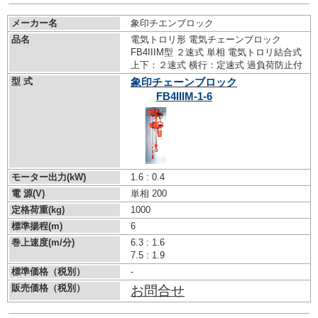
メーカー名
象印チエンブロック
品名
電気トロリ形 電気チェーンブロック
FB4IIIM型 ２速式 単相 電気トロリ結合式
上下：２速式 横行：定速式 過負荷防止付
型 式
象印チェーンブロック
FB4IIIM-1-6
モーター出力(kW)
1.6 : 0.4
電 源(V)
単相 200
定格荷重(kg)
1000
標準揚程(m)
6
巻上速度(m/分)
6.3 : 1.6
7.5 : 1.9
標準価格（税別）
-
販売価格（税別）
お問合せ