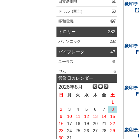
日立
送風機
61
象印チ
F
テラル
（富士）
53
昭和電機
497
トロリー
282
パナソニック
282
象印チ
F
バイブレータ
47
ユーラス
41
ワム
6
営業日カレンダー
2026年8月
象印チ
F
日
月
火
水
木
金
土
1
2
3
4
5
6
7
8
9
10
11
12
13
14
15
16
17
18
19
20
21
22
象印チ
23
24
25
26
27
28
29
30
31