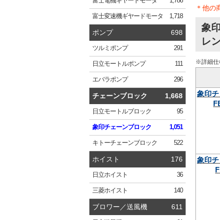
富士電機
ギヤードモータ
1,786
＊他の
富士変速機
ギヤードモータ
1,718
象印
ポンプ
698
レン
ツルミ
ポンプ
291
※詳細仕
日立
モートルポンプ
111
エバラ
ポンプ
296
象印チ
チェーンブロック
1,668
F
日立
モートルブロック
95
象印
チェーンブロック
1,051
キトー
チェーンブロック
522
ホイスト
176
象印チ
F
日立
ホイスト
36
三菱
ホイスト
140
ブロワー／送風機
611