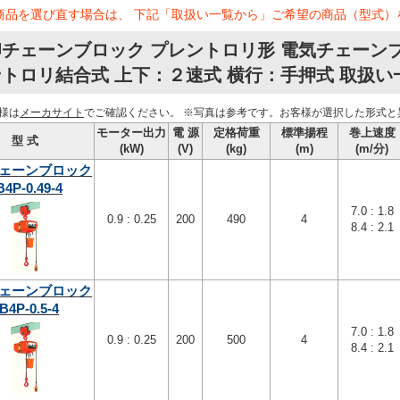
商品を選び直す場合は、 下記「取扱い一覧から」ご希望の商品（型式）
チェーンブロック プレントロリ形 電気チェーンブロ
トロリ結合式 上下：２速式 横行：手押式 取扱い
様は
メーカサイト
でご確認ください。
※写真は参考です。お客様が選択した形式と
モーター出力
電 源
定格荷重
標準揚程
巻上速度
型 式
(kW)
(V)
(kg)
(m)
(m/分)
ェーンブロック
B4P-0.49-4
7.0 : 1.8
0.9 : 0.25
200
490
4
8.4 : 2.1
ェーンブロック
B4P-0.5-4
7.0 : 1.8
0.9 : 0.25
200
500
4
8.4 : 2.1