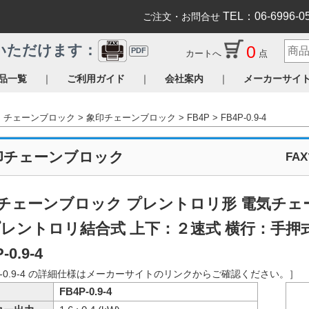
TEL：06-6996-0
ご注文・お問合せ
0
いただけます：
PDF
カートへ
点
｜
｜
｜
品一覧
ご利用ガイド
会社案内
メーカーサイ
チェーンブロック
象印チェーンブロック
FB4P
FB4P-0.9-4
印チェーンブロック
FA
チェーンブロック プレントロリ形 電気チェー
プレントロリ結合式 上下：２速式 横行：手押
-0.9-4
P-0.9-4 の詳細仕様はメーカーサイトのリンクからご確認ください。］
FB4P-0.9-4