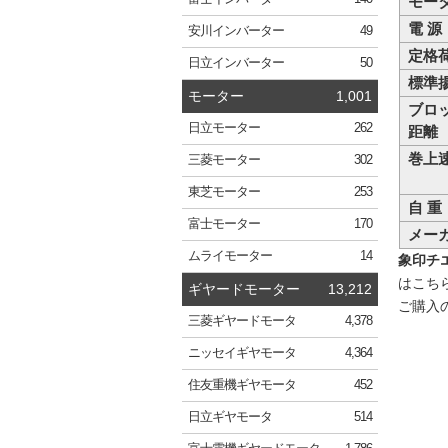
モー
電 源
安川
インバーター
49
定格
日立
インバーター
50
標準
モーター
1,001
ブロ
日立
モーター
262
距離
巻上
三菱
モーター
302
東芝
モーター
253
自 重
富士
モーター
170
メー
ムライ
モーター
14
象印チエ
はこち
ギヤードモーター
13,212
ご購入
三菱
ギヤードモータ
4,378
ニッセイ
ギヤモータ
4,364
住友重機
ギヤモータ
452
日立
ギヤモータ
514