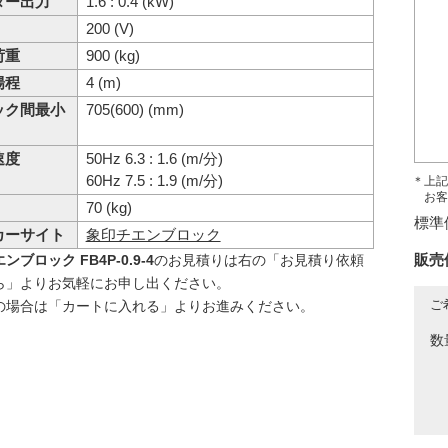
ター出力
1.6 : 0.4 (kW)
200 (V)
荷重
900 (kg)
揚程
4 (m)
ック間最小
705(600) (mm)
速度
50Hz 6.3 : 1.6 (m/分)
60Hz 7.5 : 1.9 (m/分)
＊上記
お客
70 (kg)
標準
カーサイト
象印チエンブロック
販売
ンブロック FB4P-0.9-4
のお見積りは右の「お見積り依頼
ら」よりお気軽にお申し出ください。
ご
の場合は「カートに入れる」よりお進みください。
数