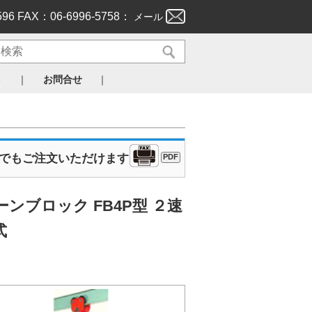
596 FAX：06-6996-5758：
メール
｜
｜
ト
お問合せ
Xでもご注文いただけます
PDF
ンブロック FB4P型 ２速
式