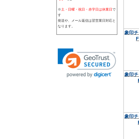
※
土・日曜・祝日・赤字日は休業日
で
す
発送や、メール返信は翌営業日対応と
なります。
象印チ
F
象印チ
象印チ