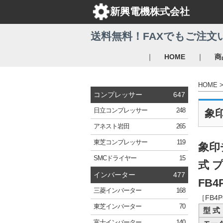
新興電機株式会社
送料無料！FAXでもご注文
｜
｜
HOME
商
HOME
コンプレッサー
647
日立
コンプレッサー
248
象
アネスト岩田
265
東芝
コンプレッサー
119
象印
SMC
ドライヤー
15
式 
インバーター
477
FB4P
三菱
インバーター
168
［FB4
東芝
インバーター
70
型 式
富士
インバーター
140