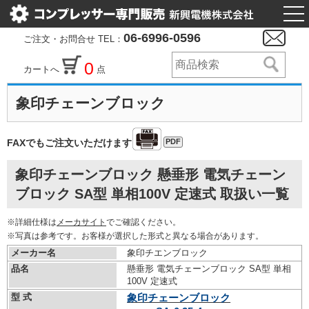
togg
nav
06-6996-0596
ご注文・お問合せ TEL：
0
カートへ
点
象印チェーンブロック
PDF
FAXでもご注文いただけます
象印チェーンブロック 懸垂形 電気チェーン
ブロック SA型 単相100V 定速式 取扱い一覧
※詳細仕様は
メーカサイト
でご確認ください。
※写真は参考です。お客様が選択した形式と異なる場合があります。
メーカー名
象印チエンブロック
品名
懸垂形 電気チェーンブロック SA型 単相
100V 定速式
型 式
象印チェーンブロック