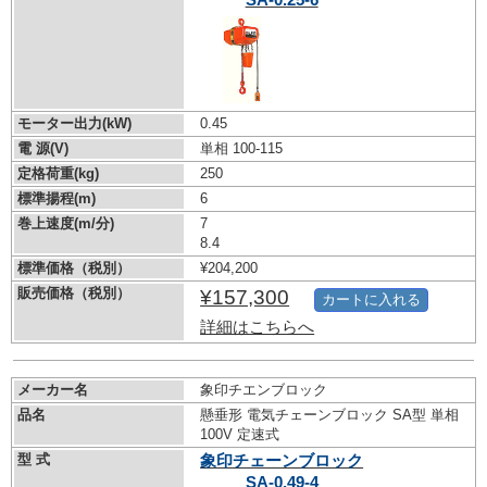
モーター出力(kW)
0.45
電 源(V)
単相 100-115
定格荷重(kg)
250
標準揚程(m)
6
巻上速度(m/分)
7
8.4
標準価格（税別）
¥204,200
販売価格（税別）
¥157,300
カートに入れる
詳細はこちらへ
メーカー名
象印チエンブロック
品名
懸垂形 電気チェーンブロック SA型 単相
100V 定速式
型 式
象印チェーンブロック
SA-0.49-4