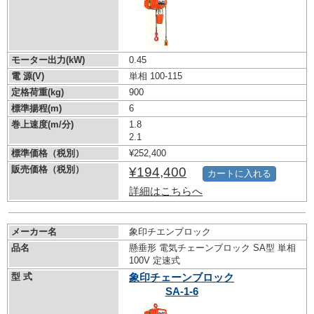
モーター出力(kW)
0.45
電 源(V)
単相 100-115
定格荷重(kg)
900
標準揚程(m)
6
巻上速度(m/分)
1.8
2.1
標準価格（税別）
¥252,400
販売価格（税別）
¥194,400
カートに入れる
詳細はこちらへ
メーカー名
象印チエンブロック
品名
懸垂形 電気チェーンブロック SA型 単相
100V 定速式
型 式
象印チェーンブロック
SA-1-6