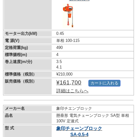
モーター出力(kW)
0.45
電 源(V)
単相 100-115
定格荷重(kg)
490
標準揚程(m)
4
巻上速度(m/分)
3.5
4.1
標準価格（税別）
¥210,000
販売価格（税別）
¥161,700
カートに入れる
詳細はこちらへ
メーカー名
象印チエンブロック
品名
懸垂形 電気チェーンブロック SA型 単相
100V 定速式
型 式
象印チェーンブロック
SA-0.5-4