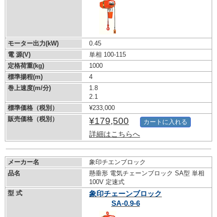
モーター出力(kW)
0.45
電 源(V)
単相 100-115
定格荷重(kg)
1000
標準揚程(m)
4
巻上速度(m/分)
1.8
2.1
標準価格（税別）
¥233,000
販売価格（税別）
¥179,500
カートに入れる
詳細はこちらへ
メーカー名
象印チエンブロック
品名
懸垂形 電気チェーンブロック SA型 単相
100V 定速式
型 式
象印チェーンブロック
SA-0.9-6