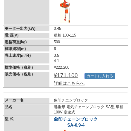
モーター出力(kW)
0.45
電 源(V)
単相 100-115
定格荷重(kg)
500
標準揚程(m)
6
巻上速度(m/分)
3.5
4.1
標準価格（税別）
¥222,200
販売価格（税別）
¥171,100
カートに入れる
詳細はこちらへ
メーカー名
象印チエンブロック
品名
懸垂形 電気チェーンブロック SA型 単相
100V 定速式
型 式
象印チェーンブロック
SA-0.9-4