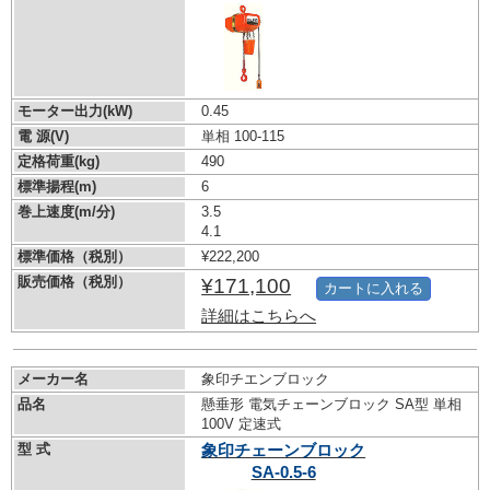
モーター出力(kW)
0.45
電 源(V)
単相 100-115
定格荷重(kg)
490
標準揚程(m)
6
巻上速度(m/分)
3.5
4.1
標準価格（税別）
¥222,200
販売価格（税別）
¥171,100
カートに入れる
詳細はこちらへ
メーカー名
象印チエンブロック
品名
懸垂形 電気チェーンブロック SA型 単相
100V 定速式
型 式
象印チェーンブロック
SA-0.5-6