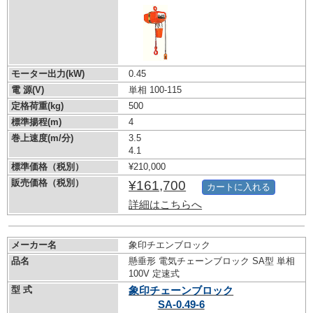
モーター出力(kW)
0.45
電 源(V)
単相 100-115
定格荷重(kg)
500
標準揚程(m)
4
巻上速度(m/分)
3.5
4.1
標準価格（税別）
¥210,000
販売価格（税別）
¥161,700
カートに入れる
詳細はこちらへ
メーカー名
象印チエンブロック
品名
懸垂形 電気チェーンブロック SA型 単相
100V 定速式
型 式
象印チェーンブロック
SA-0.49-6