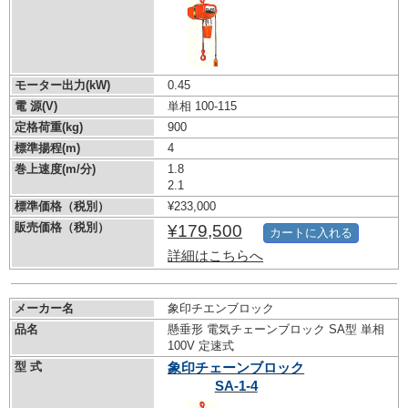
モーター出力(kW)
0.45
電 源(V)
単相 100-115
定格荷重(kg)
900
標準揚程(m)
4
巻上速度(m/分)
1.8
2.1
標準価格（税別）
¥233,000
販売価格（税別）
¥179,500
カートに入れる
詳細はこちらへ
メーカー名
象印チエンブロック
品名
懸垂形 電気チェーンブロック SA型 単相
100V 定速式
型 式
象印チェーンブロック
SA-1-4