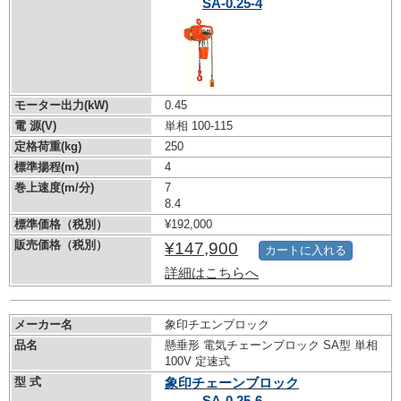
SA-0.25-4
モーター出力(kW)
0.45
電 源(V)
単相 100-115
定格荷重(kg)
250
標準揚程(m)
4
巻上速度(m/分)
7
8.4
標準価格（税別）
¥192,000
販売価格（税別）
¥147,900
カートに入れる
詳細はこちらへ
メーカー名
象印チエンブロック
品名
懸垂形 電気チェーンブロック SA型 単相
100V 定速式
型 式
象印チェーンブロック
SA-0.25-6