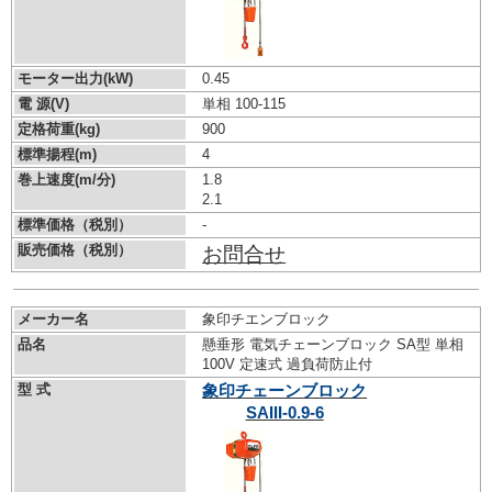
モーター出力(kW)
0.45
電 源(V)
単相 100-115
定格荷重(kg)
900
標準揚程(m)
4
巻上速度(m/分)
1.8
2.1
標準価格（税別）
-
販売価格（税別）
お問合せ
メーカー名
象印チエンブロック
品名
懸垂形 電気チェーンブロック SA型 単相
100V 定速式 過負荷防止付
型 式
象印チェーンブロック
SAIII-0.9-6