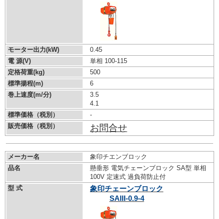
モーター出力(kW)
0.45
電 源(V)
単相 100-115
定格荷重(kg)
500
標準揚程(m)
6
巻上速度(m/分)
3.5
4.1
標準価格（税別）
-
販売価格（税別）
お問合せ
メーカー名
象印チエンブロック
品名
懸垂形 電気チェーンブロック SA型 単相
100V 定速式 過負荷防止付
型 式
象印チェーンブロック
SAIII-0.9-4