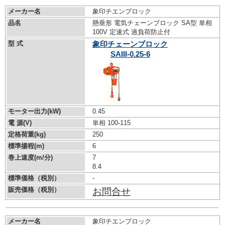
メーカー名
象印チエンブロック
品名
懸垂形 電気チェーンブロック SA型 単相
100V 定速式 過負荷防止付
型 式
象印チェーンブロック
SAIII-0.25-6
モーター出力(kW)
0.45
電 源(V)
単相 100-115
定格荷重(kg)
250
標準揚程(m)
6
巻上速度(m/分)
7
8.4
標準価格（税別）
-
販売価格（税別）
お問合せ
メーカー名
象印チエンブロック