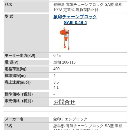
品名
懸垂形 電気チェーンブロック SA型 単相
100V 定速式 過負荷防止付
型 式
象印チェーンブロック
SAIII-0.49-4
モーター出力(kW)
0.45
電 源(V)
単相 100-115
定格荷重(kg)
490
標準揚程(m)
4
巻上速度(m/分)
3.5
4.1
標準価格（税別）
-
販売価格（税別）
お問合せ
メーカー名
象印チエンブロック
品名
懸垂形 電気チェーンブロック SA型 単相