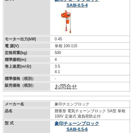
SAIII-0.5-4
モーター出力(kW)
0.45
電 源(V)
単相 100-115
定格荷重(kg)
500
標準揚程(m)
4
巻上速度(m/分)
3.5
4.1
標準価格（税別）
-
販売価格（税別）
お問合せ
メーカー名
象印チエンブロック
品名
懸垂形 電気チェーンブロック SA型 単相
100V 定速式 過負荷防止付
型 式
象印チェーンブロック
SAIII-0.5-6