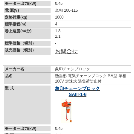
モーター出力(kW)
0.45
電 源(V)
単相 100-115
定格荷重(kg)
1000
標準揚程(m)
4
巻上速度(m/分)
1.8
2.1
標準価格（税別）
-
販売価格（税別）
お問合せ
メーカー名
象印チエンブロック
品名
懸垂形 電気チェーンブロック SA型 単相
100V 定速式 過負荷防止付
型 式
象印チェーンブロック
SAIII-1-6
モーター出力(kW)
0.45