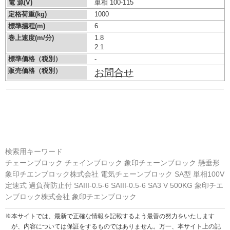
電 源(V)
単相 100-115
定格荷重(kg)
1000
標準揚程(m)
6
巻上速度(m/分)
1.8
2.1
標準価格（税別）
-
販売価格（税別）
お問合せ
検索用キーワード
チェーンブロック チェインブロック 象印チェーンブロック 懸垂形
象印チエンブロック株式会社 電気チェーンブロック SA型 単相100V
定速式 過負荷防止付 SAIII-0.5-6 SAIII-0.5-6 SA3 V 500KG 象印チエ
ンブロック株式会社 象印チエンブロック
※本サイトでは、最新で正確な情報を記載するよう最善の努力をいたします
が、内容については保証をするものではありません。万一、本サイト上の記