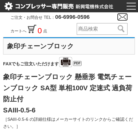
togg
nav
06-6996-0596
ご注文・お問合せ TEL：
0
カートへ
点
象印チェーンブロック
PDF
FAXでもご注文いただけます
象印チェーンブロック 懸垂形 電気チェー
ンブロック SA型 単相100V 定速式 過負荷
防止付
SAIII-0.5-6
［SAIII-0.5-6 の詳細仕様はメーカーサイトのリンクからご確認くだ
さい。］