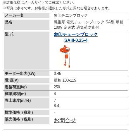
※詳細仕様は
メーカサイト
でご確認ください。
※写真は参考です。お客様が選択した形式と異なる場合があります。
メーカー名
象印チエンブロック
品名
懸垂形 電気チェーンブロック SA型 単相
100V 定速式 過負荷防止付
型 式
象印チェーンブロック
SAIII-0.25-4
モーター出力(kW)
0.45
電 源(V)
単相 100-115
定格荷重(kg)
250
標準揚程(m)
4
巻上速度(m/分)
7
8.4
標準価格（税別）
-
販売価格（税別）
お問合せ