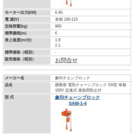
モーター出力(kW)
0.45
電 源(V)
単相 100-115
定格荷重(kg)
900
標準揚程(m)
6
巻上速度(m/分)
1.8
2.1
標準価格（税別）
-
販売価格（税別）
お問合せ
メーカー名
象印チエンブロック
品名
懸垂形 電気チェーンブロック SA型 単相
100V 定速式 過負荷防止付
型 式
象印チェーンブロック
SAIII-1-4