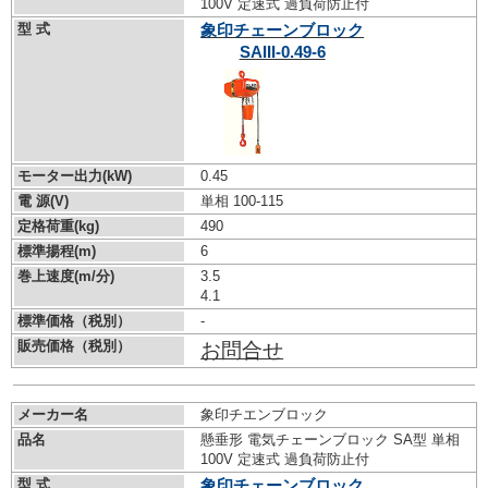
100V 定速式 過負荷防止付
型 式
象印チェーンブロック
SAIII-0.49-6
モーター出力(kW)
0.45
電 源(V)
単相 100-115
定格荷重(kg)
490
標準揚程(m)
6
巻上速度(m/分)
3.5
4.1
標準価格（税別）
-
販売価格（税別）
お問合せ
メーカー名
象印チエンブロック
品名
懸垂形 電気チェーンブロック SA型 単相
100V 定速式 過負荷防止付
型 式
象印チェーンブロック