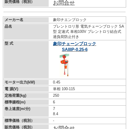
販売価格（税別）
お問合せ
メーカー名
象印チエンブロック
品名
プレントロリ形 電気チェーンブロック SA
型 定速式 単相100V プレントロリ結合式
過負荷防止付き
型 式
象印チェーンブロック
SAIIIP-0.25-6
モーター出力(kW)
0.45
電 源(V)
単相 100-115
定格荷重(kg)
250
標準揚程(m)
6
巻上速度(m/分)
7
8.4
標準価格（税別）
-
販売価格（税別）
お問合せ