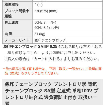
標準揚程
4 (m)
ブロック間最小
670(575) (mm)
距離
巻上速度
50Hz 7 (m/分)
60Hz 8.4 (m/分)
自 重
51 (kg)
メーカーサイト
象印チエンブロック
象印チエンブロック SAIIIP-0.25-4
のお見積りは右の「お見
積り依頼はこちら」よりお気軽にお申し出ください。
ご購入の場合は「カートに入れる」よりお進みください。
＊他の商品を選び直す場合は、 下記「取扱い一覧から」ご希望の商
品（型式）をクリックしてください。
象印チェーンブロック プレントロリ形 電気
チェーンブロック SA型 定速式 単相100V プ
レントロリ結合式 過負荷防止付き 取扱い一
覧