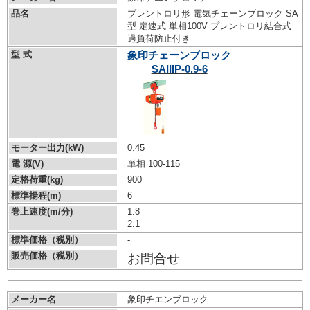
品名
プレントロリ形 電気チェーンブロック SA
型 定速式 単相100V プレントロリ結合式
過負荷防止付き
型 式
象印チェーンブロック
SAIIIP-0.9-6
モーター出力(kW)
0.45
電 源(V)
単相 100-115
定格荷重(kg)
900
標準揚程(m)
6
巻上速度(m/分)
1.8
2.1
標準価格（税別）
-
販売価格（税別）
お問合せ
メーカー名
象印チエンブロック