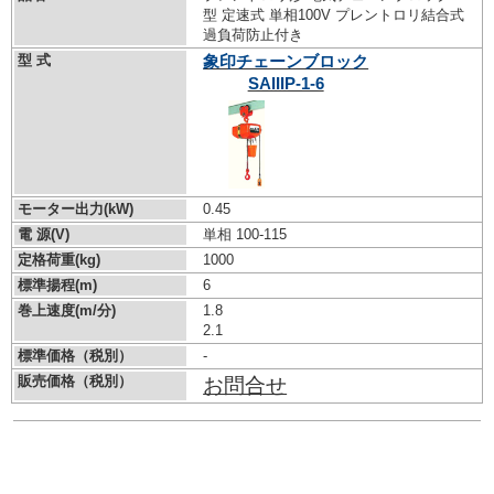
型 定速式 単相100V プレントロリ結合式
過負荷防止付き
型 式
象印チェーンブロック
SAIIIP-1-6
モーター出力(kW)
0.45
電 源(V)
単相 100-115
定格荷重(kg)
1000
標準揚程(m)
6
巻上速度(m/分)
1.8
2.1
標準価格（税別）
-
販売価格（税別）
お問合せ