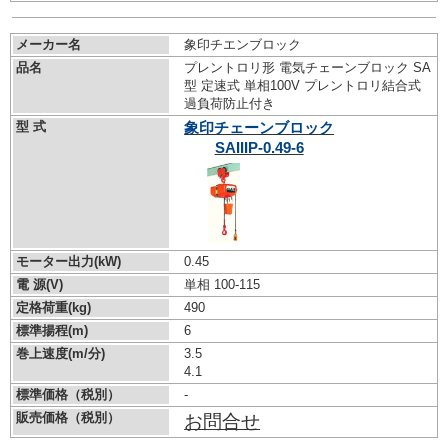
メーカー名
象印チエンブロック
品名
プレントロリ形 電気チェーンブロック SA
型 定速式 単相100V プレントロリ結合式
過負荷防止付き
型 式
象印チェーンブロック
SAIIIP-0.49-6
モーター出力(kW)
0.45
電 源(V)
単相 100-115
定格荷重(kg)
490
標準揚程(m)
6
巻上速度(m/分)
3.5
4.1
標準価格（税別）
-
販売価格（税別）
お問合せ