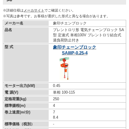
※詳細仕様は
メーカサイト
でご確認ください。
※写真は参考です。お客様が選択した形式と異なる場合があります。
メーカー名
象印チエンブロック
品名
プレントロリ形 電気チェーンブロック SA
型 定速式 単相100V プレントロリ結合式
過負荷防止付き
型 式
象印チェーンブロック
SAIIIP-0.25-4
モーター出力(kW)
0.45
電 源(V)
単相 100-115
定格荷重(kg)
250
標準揚程(m)
4
巻上速度(m/分)
7
8.4
標準価格（税別）
-