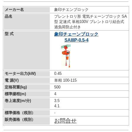
メーカー名
象印チエンブロック
品名
プレントロリ形 電気チェーンブロック SA
型 定速式 単相100V プレントロリ結合式
過負荷防止付き
型 式
象印チェーンブロック
SAIIIP-0.5-4
モーター出力(kW)
0.45
電 源(V)
単相 100-115
定格荷重(kg)
500
標準揚程(m)
4
巻上速度(m/分)
3.5
4.1
標準価格（税別）
-
販売価格（税別）
お問合せ