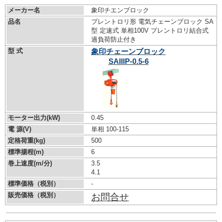
メーカー名
象印チエンブロック
品名
プレントロリ形 電気チェーンブロック SA
型 定速式 単相100V プレントロリ結合式
過負荷防止付き
型 式
象印チェーンブロック
SAIIIP-0.5-6
モーター出力(kW)
0.45
電 源(V)
単相 100-115
定格荷重(kg)
500
標準揚程(m)
6
巻上速度(m/分)
3.5
4.1
標準価格（税別）
-
販売価格（税別）
お問合せ