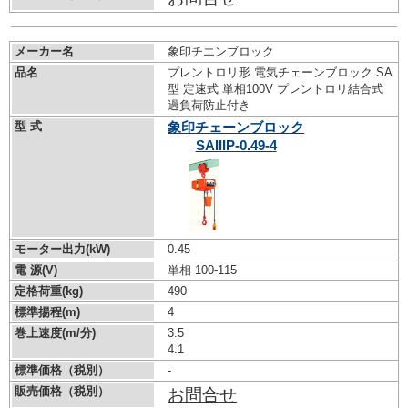
メーカー名
象印チエンブロック
品名
プレントロリ形 電気チェーンブロック SA
型 定速式 単相100V プレントロリ結合式
過負荷防止付き
型 式
象印チェーンブロック
SAIIIP-0.49-4
モーター出力(kW)
0.45
電 源(V)
単相 100-115
定格荷重(kg)
490
標準揚程(m)
4
巻上速度(m/分)
3.5
4.1
標準価格（税別）
-
販売価格（税別）
お問合せ