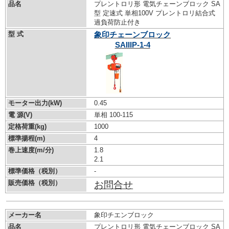
品名
プレントロリ形 電気チェーンブロック SA
型 定速式 単相100V プレントロリ結合式
過負荷防止付き
型 式
象印チェーンブロック
SAIIIP-1-4
モーター出力(kW)
0.45
電 源(V)
単相 100-115
定格荷重(kg)
1000
標準揚程(m)
4
巻上速度(m/分)
1.8
2.1
標準価格（税別）
-
販売価格（税別）
お問合せ
メーカー名
象印チエンブロック
品名
プレントロリ形 電気チェーンブロック SA