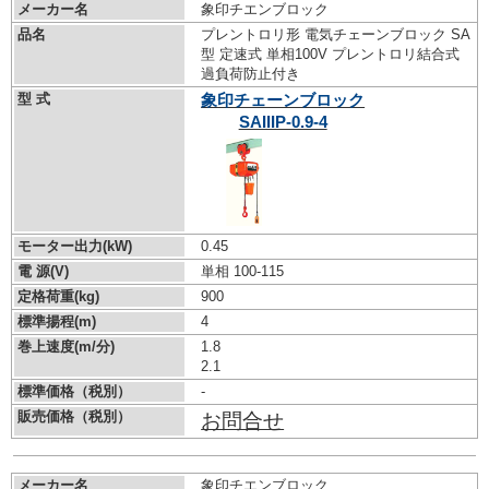
メーカー名
象印チエンブロック
品名
プレントロリ形 電気チェーンブロック SA
型 定速式 単相100V プレントロリ結合式
過負荷防止付き
型 式
象印チェーンブロック
SAIIIP-0.9-4
モーター出力(kW)
0.45
電 源(V)
単相 100-115
定格荷重(kg)
900
標準揚程(m)
4
巻上速度(m/分)
1.8
2.1
標準価格（税別）
-
販売価格（税別）
お問合せ
メーカー名
象印チエンブロック