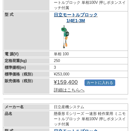
ートルブロック 単相100V 押しボタンスイ
ッチ付属
型 式
日立モートルブロック
1/4E1-3M
電 源(V)
単相 100
定格荷重(kg)
250
標準揚程(m)
3
標準価格（税別）
¥253,000
販売価格（税別）
¥159,400
カートに入れる
詳細はこちらへ
メーカー名
日立産機システム
品名
懸垂形 Eシリーズ 一速形 軽作業用 ミニモ
ートルブロック 単相100V 押しボタンスイ
ッチ付属
型 式