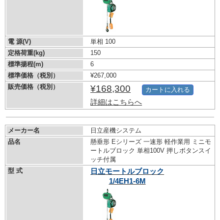
電 源(V)
単相 100
定格荷重(kg)
150
標準揚程(m)
6
標準価格（税別）
¥267,000
販売価格（税別）
¥168,300
カートに入れる
詳細はこちらへ
メーカー名
日立産機システム
品名
懸垂形 Eシリーズ 一速形 軽作業用 ミニモ
ートルブロック 単相100V 押しボタンスイ
ッチ付属
型 式
日立モートルブロック
1/4EH1-6M