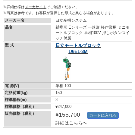
※詳細仕様は
メーカサイト
でご確認ください。
※写真は参考です。お客様が選択した形式と異なる場合があります。
メーカー名
日立産機システム
品名
懸垂形 Eシリーズ 一速形 軽作業用 ミニモ
ートルブロック 単相100V 押しボタンスイ
ッチ付属
型 式
日立モートルブロック
1/6E1-3M
電 源(V)
単相 100
定格荷重(kg)
150
標準揚程(m)
3
標準価格（税別）
¥247,000
販売価格（税別）
¥155,700
カートに入れる
詳細はこちらへ