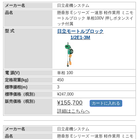
メーカー名
日立産機システム
品名
懸垂形 Eシリーズ 一速形 軽作業用 ミニモ
ートルブロック 単相100V 押しボタンスイ
ッチ付属
型 式
日立モートルブロック
1/2E1-3M
電 源(V)
単相 100
定格荷重(kg)
450
標準揚程(m)
3
標準価格（税別）
¥247,000
販売価格（税別）
¥155,700
カートに入れる
詳細はこちらへ
メーカー名
日立産機システム
品名
懸垂形 Eシリーズ 一速形 軽作業用 ミニモ