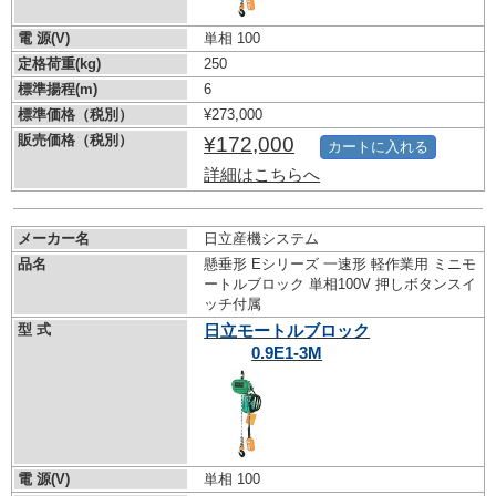
電 源(V)
単相 100
定格荷重(kg)
250
標準揚程(m)
6
標準価格（税別）
¥273,000
販売価格（税別）
¥172,000
カートに入れる
詳細はこちらへ
メーカー名
日立産機システム
品名
懸垂形 Eシリーズ 一速形 軽作業用 ミニモ
ートルブロック 単相100V 押しボタンスイ
ッチ付属
型 式
日立モートルブロック
0.9E1-3M
電 源(V)
単相 100