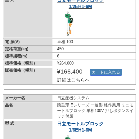
日立モートルブロック
1/2EH1-6M
電 源(V)
単相 100
定格荷重(kg)
450
標準揚程(m)
6
標準価格（税別）
¥264,000
販売価格（税別）
¥166,400
カートに入れる
詳細はこちらへ
メーカー名
日立産機システム
品名
懸垂形 Eシリーズ 一速形 軽作業用 ミニモ
ートルブロック 単相100V 押しボタンスイ
ッチ付属
型 式
日立モートルブロック
1/6EH1-6M