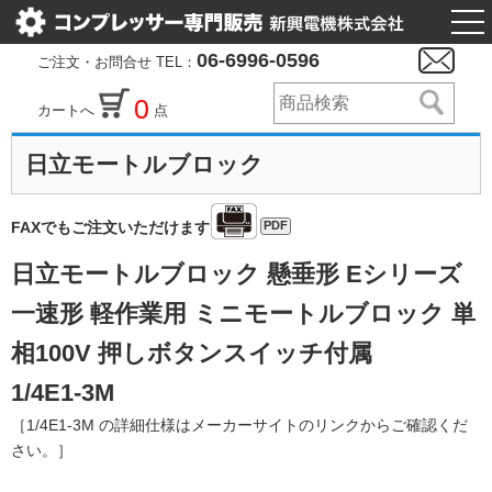
togg
nav
06-6996-0596
ご注文・お問合せ TEL：
0
カートへ
点
日立モートルブロック
PDF
FAXでもご注文いただけます
日立モートルブロック 懸垂形 Eシリーズ
一速形 軽作業用 ミニモートルブロック 単
相100V 押しボタンスイッチ付属
1/4E1-3M
［1/4E1-3M の詳細仕様はメーカーサイトのリンクからご確認くだ
さい。］