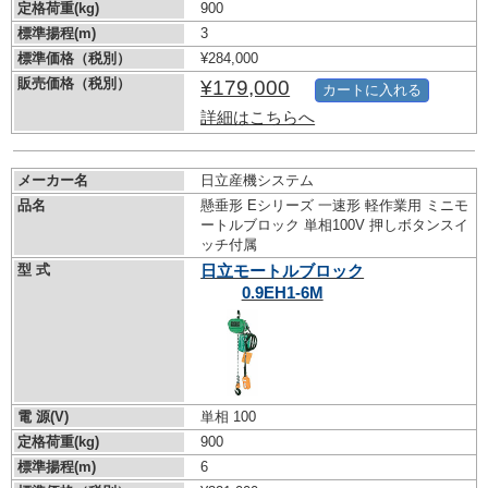
定格荷重(kg)
900
標準揚程(m)
3
標準価格（税別）
¥284,000
販売価格（税別）
¥179,000
カートに入れる
詳細はこちらへ
メーカー名
日立産機システム
品名
懸垂形 Eシリーズ 一速形 軽作業用 ミニモ
ートルブロック 単相100V 押しボタンスイ
ッチ付属
型 式
日立モートルブロック
0.9EH1-6M
電 源(V)
単相 100
定格荷重(kg)
900
標準揚程(m)
6