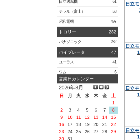
日立
送風機
61
日立モ
テラル
（富士）
53
昭和電機
497
トロリー
282
パナソニック
282
日立モ
1
バイブレータ
47
ユーラス
41
ワム
6
営業日カレンダー
2026年8月
日立モ
1
日
月
火
水
木
金
土
1
2
3
4
5
6
7
8
9
10
11
12
13
14
15
16
17
18
19
20
21
22
日立モ
23
24
25
26
27
28
29
1
30
31