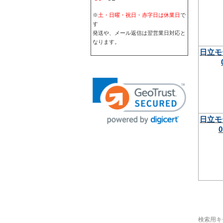
※
土・日曜・祝日・赤字日は休業日
で
す
発送や、メール返信は翌営業日対応と
なります。
日立モ
日立モ
0
検索用キ