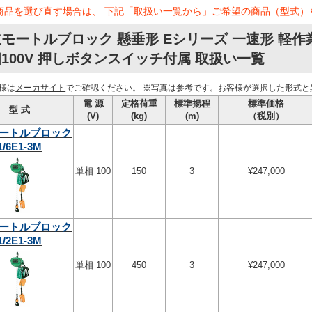
商品を選び直す場合は、 下記「取扱い一覧から」ご希望の商品（型式）
モートルブロック 懸垂形 Eシリーズ 一速形 軽
100V 押しボタンスイッチ付属 取扱い一覧
様は
メーカサイト
でご確認ください。
※写真は参考です。お客様が選択した形式と
電 源
定格荷重
標準揚程
標準価格
型 式
(V)
(kg)
(m)
（税別）
ートルブロック
1/6E1-3M
単相 100
150
3
¥247,000
ートルブロック
1/2E1-3M
単相 100
450
3
¥247,000