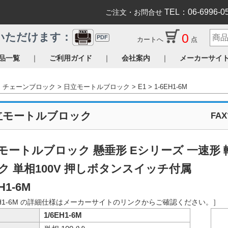
TEL：06-6996-0
ご注文・お問合せ
0
いただけます：
PDF
カートへ
点
｜
｜
｜
品一覧
ご利用ガイド
会社案内
メーカーサイ
チェーンブロック
日立モートルブロック
E1
1-6EH1-6M
立モートルブロック
FA
モートルブロック 懸垂形 Eシリーズ 一速形
ク 単相100V 押しボタンスイッチ付属
H1-6M
EH1-6M の詳細仕様はメーカーサイトのリンクからご確認ください。］
1/6EH1-6M