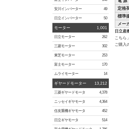
電 源
定格
安川
インバーター
49
標準
日立
インバーター
50
メー
モーター
1,001
日立産機
日立
モーター
262
こちら
ご購入
三菱
モーター
302
東芝
モーター
253
富士
モーター
170
ムライ
モーター
14
ギヤードモーター
13,212
三菱
ギヤードモータ
4,378
ニッセイ
ギヤモータ
4,364
住友重機
ギヤモータ
452
日立
ギヤモータ
514