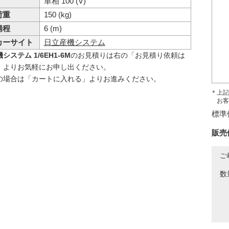
単相 100 (V)
荷重
150 (kg)
揚程
6 (m)
カーサイト
日立産機システム
システム 1/6EH1-6M
のお見積りは右の「お見積り依頼は
」よりお気軽にお申し出ください。
の場合は「カートに入れる」よりお進みください。
＊上記
お客
標準
販売
ご
数