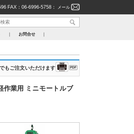
596 FAX：06-6996-5758：
メール
｜
｜
ト
お問合せ
Xでもご注文いただけます
PDF
 軽作業用 ミニモートルブ