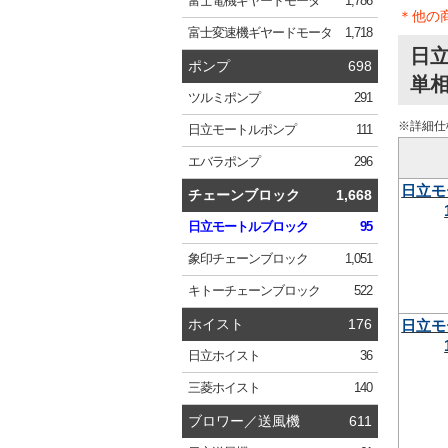
富士電機
ギヤードモータ
1,786
＊他の
富士変速機
ギヤードモータ
1,718
日立
ポンプ
698
単相
ツルミ
ポンプ
291
※詳細仕
日立
モートルポンプ
111
エバラ
ポンプ
296
日立モ
チェーンブロック
1,668
日立
モートルブロック
95
象印
チェーンブロック
1,051
キトー
チェーンブロック
522
ホイスト
176
日立モ
日立
ホイスト
36
三菱
ホイスト
140
ブロワー／送風機
611