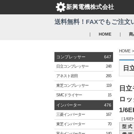
新興電機株式会社
送料無料！FAXでもご注文
｜
｜
HOME
商
HOME
コンプレッサー
647
日立
コンプレッサー
248
日
アネスト岩田
265
東芝
コンプレッサー
119
日立
SMC
ドライヤー
15
ロッ
インバーター
476
1/6E
三菱
インバーター
167
［1/6
東芝
インバーター
70
型 式
富士
インバーター
140