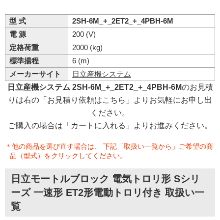
型 式
2SH-6M_+_2ET2_+_4PBH-6M
電 源
200 (V)
定格荷重
2000 (kg)
標準揚程
6 (m)
メーカーサイト
日立産機システム
日立産機システム 2SH-6M_+_2ET2_+_4PBH-6M
のお見積
りは右の「お見積り依頼はこちら」よりお気軽にお申し出
ください。
ご購入の場合は「カートに入れる」よりお進みください。
＊他の商品を選び直す場合は、 下記「取扱い一覧から」ご希望の商
品（型式）をクリックしてください。
日立モートルブロック 電気トロリ形 Sシリ
ーズ 一速形 ET2形電動トロリ付き 取扱い一
覧