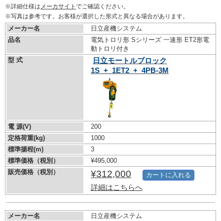
※詳細仕様は
メーカサイト
でご確認ください。
※写真は参考です。お客様が選択した形式と異なる場合があります。
メーカー名
日立産機システム
品名
電気トロリ形 Sシリーズ 一速形 ET2形電
動トロリ付き
型 式
日立モートルブロック
1S_+_1ET2_+_4PB-3M
電 源(V)
200
定格荷重(kg)
1000
標準揚程(m)
3
標準価格（税別）
¥495,000
販売価格（税別）
¥312,000
カートに入れる
詳細はこちらへ
メーカー名
日立産機システム