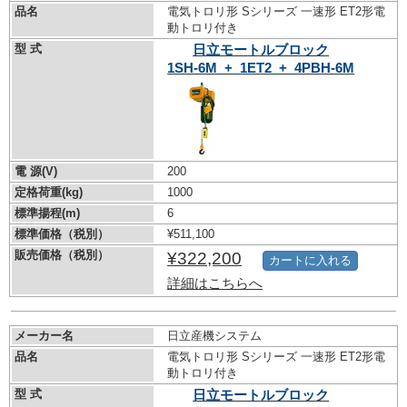
品名
電気トロリ形 Sシリーズ 一速形 ET2形電
動トロリ付き
型 式
日立モートルブロック
1SH-6M_+_1ET2_+_4PBH-6M
電 源(V)
200
定格荷重(kg)
1000
標準揚程(m)
6
標準価格（税別）
¥511,100
販売価格（税別）
¥322,200
カートに入れる
詳細はこちらへ
メーカー名
日立産機システム
品名
電気トロリ形 Sシリーズ 一速形 ET2形電
動トロリ付き
型 式
日立モートルブロック