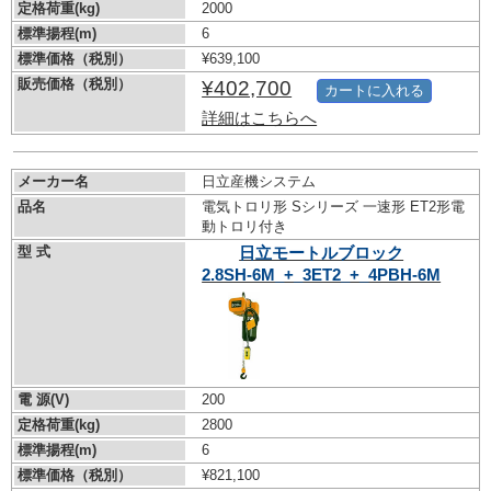
定格荷重(kg)
2000
標準揚程(m)
6
標準価格（税別）
¥639,100
販売価格（税別）
¥402,700
カートに入れる
詳細はこちらへ
メーカー名
日立産機システム
品名
電気トロリ形 Sシリーズ 一速形 ET2形電
動トロリ付き
型 式
日立モートルブロック
2.8SH-6M_+_3ET2_+_4PBH-6M
電 源(V)
200
定格荷重(kg)
2800
標準揚程(m)
6
標準価格（税別）
¥821,100