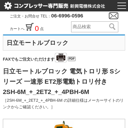
togg
nav
06-6996-0596
ご注文・お問合せ TEL：
0
カートへ
点
日立モートルブロック
PDF
FAXでもご注文いただけます
日立モートルブロック 電気トロリ形 Sシ
リーズ 一速形 ET2形電動トロリ付き
2SH-6M_+_2ET2_+_4PBH-6M
［2SH-6M_+_2ET2_+_4PBH-6M の詳細仕様はメーカーサイトのリ
ンクからご確認ください。］