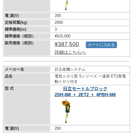
電 源(V)
200
定格荷重(kg)
2000
標準揚程(m)
3
標準価格（税別）
¥615,000
販売価格（税別）
¥387,500
カートに入れる
詳細はこちらへ
メーカー名
日立産機システム
品名
電気トロリ形 Sシリーズ 一速形 ET2形電
動トロリ付き
型 式
日立モートルブロック
2SH-6M_+_2ET2_+_4PBH-6M
電 源(V)
200