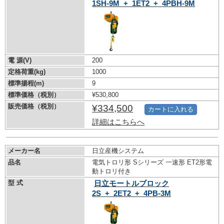
1SH-9M_+_1ET2_+_4PBH-9M
電 源(V)
200
定格荷重(kg)
1000
標準揚程(m)
9
標準価格（税別）
¥530,800
販売価格（税別）
¥334,500
カートに入れる
詳細はこちらへ
メーカー名
日立産機システム
品名
電気トロリ形 Sシリーズ 一速形 ET2形電
動トロリ付き
型 式
日立モートルブロック
2S_+_2ET2_+_4PB-3M